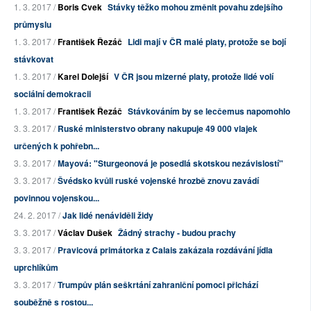
1. 3. 2017 /
Boris Cvek
Stávky těžko mohou změnit povahu zdejšího
průmyslu
1. 3. 2017 /
František Řezáč
Lidi mají v ČR malé platy, protože se bojí
stávkovat
1. 3. 2017 /
Karel Dolejší
V ČR jsou mizerné platy, protože lidé volí
sociální demokracii
1. 3. 2017 /
František Řezáč
Stávkováním by se lecčemus napomohlo
3. 3. 2017 /
Ruské ministerstvo obrany nakupuje 49 000 vlajek
určených k pohřebn...
3. 3. 2017 /
Mayová: "Sturgeonová je posedlá skotskou nezávislostí"
3. 3. 2017 /
Švédsko kvůli ruské vojenské hrozbě znovu zavádí
povinnou vojenskou...
24. 2. 2017 /
Jak lidé nenáviděli židy
3. 3. 2017 /
Václav Dušek
Žádný strachy - budou prachy
3. 3. 2017 /
Pravicová primátorka z Calais zakázala rozdávání jídla
uprchlíkům
3. 3. 2017 /
Trumpův plán seškrtání zahraniční pomoci přichází
souběžně s rostou...