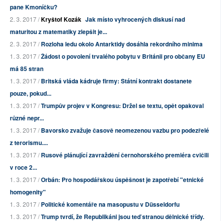
pane Kmoníčku?
2. 3. 2017 /
Kryštof Kozák
Jak místo vyhrocených diskusí nad
maturitou z matematiky zlepšit je...
2. 3. 2017 /
Rozloha ledu okolo Antarktidy dosáhla rekordního minima
1. 3. 2017 /
Žádost o povolení trvalého pobytu v Británii pro občany EU
má 85 stran
1. 3. 2017 /
Britská vláda kádruje firmy: Státní kontrakt dostanete
pouze, pokud...
1. 3. 2017 /
Trumpův projev v Kongresu: Držel se textu, opět opakoval
různé nepr...
1. 3. 2017 /
Bavorsko zvažuje časově neomezenou vazbu pro podezřelé
z terorismu....
1. 3. 2017 /
Rusové plánující zavraždění černohorského premiéra cvičili
v roce 2...
1. 3. 2017 /
Orbán: Pro hospodářskou úspěšnost je zapotřebí "etnické
homogenity"
1. 3. 2017 /
Politické komentáře na masopustu v Düsseldorfu
1. 3. 2017 /
Trump tvrdí, že Republikáni jsou teď stranou dělnické třídy.