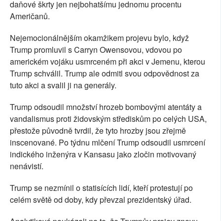
daňové škrty jen nejbohatšímu jednomu procentu
Američanů.
Nejemocionálnějším okamžikem projevu bylo, když
Trump promluvil s Carryn Owensovou, vdovou po
americkém vojáku usmrceném při akci v Jemenu, kterou
Trump schválil. Trump ale odmitl svou odpovědnost za
tuto akci a svalil ji na generály.
Trump odsoudil množství hrozeb bombovými atentáty a
vandalismus proti židovským střediskům po celých USA,
přestože původně tvrdil, že tyto hrozby jsou zřejmě
inscenované. Po týdnu mlčení Trump odsoudil usmrcení
indického inženýra v Kansasu jako zločin motivovaný
nenávistí.
Trump se nezmínil o statisících lidí, kteří protestují po
celém světě od doby, kdy převzal prezidentský úřad.