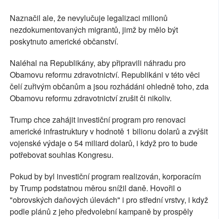
Naznačil ale, že nevylučuje legalizaci milionů
nezdokumentovaných migrantů, jimž by mělo být
poskytnuto americké občanství.
Naléhal na Republikány, aby připravili náhradu pro
Obamovu reformu zdravotnictví. Republikáni v této věci
čelí zuřivým občanům a jsou rozhádáni ohledně toho, zda
Obamovu reformu zdravotnictví zrušit či nikoliv.
Trump chce zahájit investiční program pro renovaci
americké infrastruktury v hodnotě 1 bilionu dolarů a zvýšit
vojenské výdaje o 54 miliard dolarů, i když pro to bude
potřebovat souhlas Kongresu.
Pokud by byl investiční program realizován, korporacím
by Trump podstatnou měrou snížil daně. Hovořil o
"obrovských daňových úlevách" i pro střední vrstvy, i když
podle plánů z jeho předvolební kampaně by prospěly