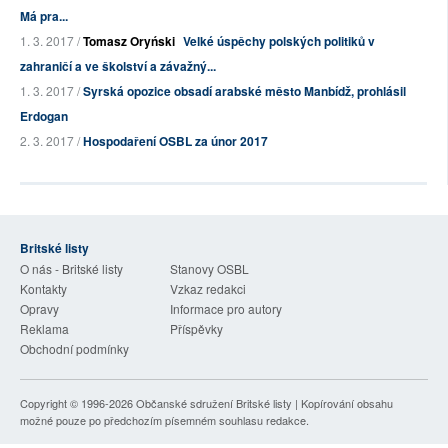
Má pra...
1. 3. 2017 /
Tomasz Oryński
Velké úspěchy polských politiků v
zahraničí a ve školství a závažný...
1. 3. 2017 /
Syrská opozice obsadí arabské město Manbídž, prohlásil
Erdogan
2. 3. 2017 /
Hospodaření OSBL za únor 2017
Britské listy
O nás - Britské listy
Stanovy OSBL
Kontakty
Vzkaz redakci
Opravy
Informace pro autory
Reklama
Příspěvky
Obchodní podmínky
Copyright © 1996-2026
Občanské sdružení Britské listy
| Kopírování obsahu
možné pouze po předchozím písemném souhlasu redakce.