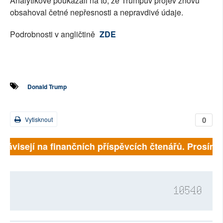
Analytikové poukázali na to, že Trumpův projev znovu
obsahoval četné nepřesnosti a nepravdivé údaje.
Podrobnosti v angličtině
ZDE
Donald Trump
0
Vytisknout
 závisejí na finančních příspěvcích čtenářů. Prosíme, 
10540