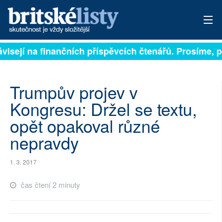
ávisejí na finančních příspěvcích čtenářů. Prosíme, př
PŘIHLÁSIT
AKTUÁLNÍ VYDÁNÍ
Trumpův projev v
ARCHIV
Kongresu: Držel se textu,
opět opakoval různé
ROZHOVORY
nepravdy
TÉMATA
1. 3. 2017
NEJČTENĚJŠÍ ZA 7 DNÍ
čas čtení 2 minuty
AUTOŘI
PŘÍSPĚVKY NA PROVOZ