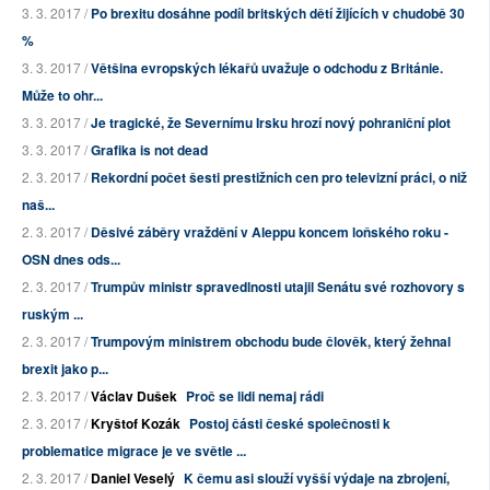
3. 3. 2017 /
Po brexitu dosáhne podíl britských dětí žijících v chudobě 30
%
3. 3. 2017 /
Většina evropských lékařů uvažuje o odchodu z Británie.
Může to ohr...
3. 3. 2017 /
Je tragické, že Severnímu Irsku hrozí nový pohraniční plot
3. 3. 2017 /
Grafika is not dead
2. 3. 2017 /
Rekordní počet šesti prestižních cen pro televizní práci, o niž
naš...
2. 3. 2017 /
Děsivé záběry vraždění v Aleppu koncem loňského roku -
OSN dnes ods...
2. 3. 2017 /
Trumpův ministr spravedlnosti utajil Senátu své rozhovory s
ruským ...
2. 3. 2017 /
Trumpovým ministrem obchodu bude člověk, který žehnal
brexit jako p...
2. 3. 2017 /
Václav Dušek
Proč se lidi nemaj rádi
2. 3. 2017 /
Kryštof Kozák
Postoj části české společnosti k
problematice migrace je ve světle ...
2. 3. 2017 /
Daniel Veselý
K čemu asi slouží vyšší výdaje na zbrojení,