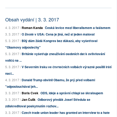
Obsah vydání | 3. 3. 2017
4. 3. 2017 /
Roman Kanda
Česká levice mezi liberalismem a fašismem
3. 3. 2017 /
O životě v USA: Cena je jiná, než si jeden maloval
5. 3. 2017 /
Bílý dům žádá Kongres bez důkazů, aby vyšetřoval
"Obamovy odposlechy"
5. 3. 2017 /
Británie vyšetřuje zneužívání osobních dat k ovlivňování
voličů na ...
5. 3. 2017 /
V Severním Irsku ve čtvrtečních volbách výrazně posílili irští
naci...
4. 3. 2017 /
Donald Trump obvinil Obamu, že prý před volbami
"odposlouchával jeh...
3. 3. 2017 /
Boris Cvek
ODS, ideje a správní chlapi se škraloupem
3. 3. 2017 /
Jan Čulík
Odborový předák Josef Středula se
zdiskreditoval poskytnutím rozhov...
3. 3. 2017 /
Czech trade union leader has granted an interview to a hate