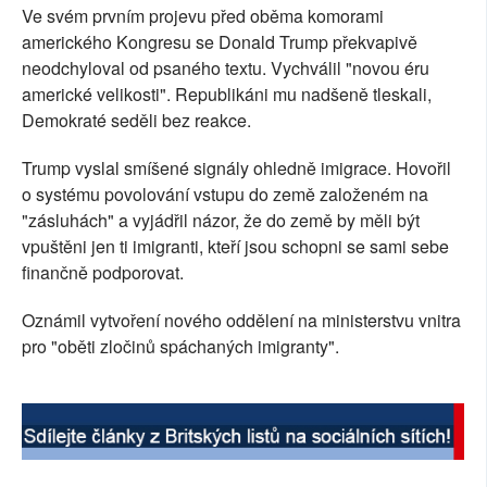
Ve svém prvním projevu před oběma komorami
SOCIÁLNÍ SÍTĚ
amerického Kongresu se Donald Trump překvapivě
neodchyloval od psaného textu. Vychválil "novou éru
RUBRIKY
americké velikosti". Republikáni mu nadšeně tleskali,
Demokraté seděli bez reakce.
PLNÁ VERZE STRÁNEK
Trump vyslal smíšené signály ohledně imigrace. Hovořil
o systému povolování vstupu do země založeném na
"zásluhách" a vyjádřil názor, že do země by měli být
vpuštěni jen ti imigranti, kteří jsou schopni se sami sebe
finančně podporovat.
Oznámil vytvoření nového oddělení na ministerstvu vnitra
pro "oběti zločinů spáchaných imigranty".