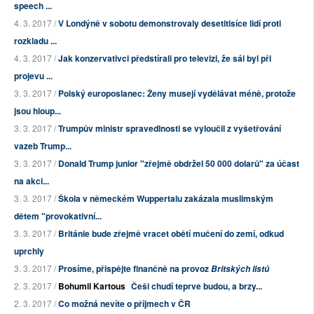
speech ...
4. 3. 2017 /
V Londýně v sobotu demonstrovaly desetitisíce lidí proti
rozkladu ...
4. 3. 2017 /
Jak konzervativci předstírali pro televizi, že sál byl při
projevu ...
3. 3. 2017 /
Polský europoslanec: Ženy musejí vydělávat méně, protože
jsou hloup...
3. 3. 2017 /
Trumpův ministr spravedlnosti se vyloučil z vyšetřování
vazeb Trump...
3. 3. 2017 /
Donald Trump junior "zřejmě obdržel 50 000 dolarů" za účast
na akci...
3. 3. 2017 /
Škola v německém Wuppertalu zakázala muslimským
dětem "provokativní...
3. 3. 2017 /
Británie bude zřejmě vracet obětí mučení do zemí, odkud
uprchly
3. 3. 2017 /
Prosíme, přispějte finančně na provoz
Britských listů
2. 3. 2017 /
Bohumil Kartous
Češi chudí teprve budou, a brzy...
2. 3. 2017 /
Co možná nevíte o příjmech v ČR