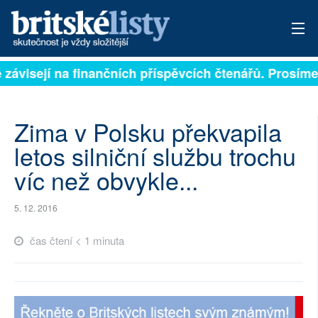
ě závisejí na finančních příspěvcích čtenářů. Prosíme,
PŘIHLÁSIT
AKTUÁLNÍ VYDÁNÍ
Zima v Polsku překvapila
ARCHIV
letos silniční službu trochu
víc než obvykle...
ROZHOVORY
TÉMATA
5. 12. 2016
NEJČTENĚJŠÍ ZA 7 DNÍ
čas čtení < 1 minuta
AUTOŘI
PŘÍSPĚVKY NA PROVOZ