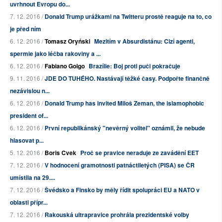
uvrhnout Evropu do...
7. 12. 2016 /
Donald Trump urážkami na Twitteru prostě reaguje na to, co
je před ním
6. 12. 2016 /
Tomasz Oryński
Mezitím v Absurdistánu: Cizí agenti,
spermie jako léčba rakoviny a ...
6. 12. 2016 /
Fabiano Golgo
Brazílie: Boj proti puči pokračuje
9. 11. 2016 /
JDE DO TUHÉHO. Nastávají těžké časy. Podpořte finančně
nezávislou n...
6. 12. 2016 /
Donald Trump has invited Miloš Zeman, the islamophobic
president of...
6. 12. 2016 /
První republikánský "nevěrný volitel" oznámil, že nebude
hlasovat p...
5. 12. 2016 /
Boris Cvek
Proč se pravice neraduje ze zavádění EET
7. 12. 2016 /
V hodnocení gramotnosti patnáctiletých (PISA) se ČR
umístila na 29....
7. 12. 2016 /
Švédsko a Finsko by měly řídit spolupráci EU a NATO v
oblasti přípr...
7. 12. 2016 /
Rakouská ultrapravice prohrála prezidentské volby