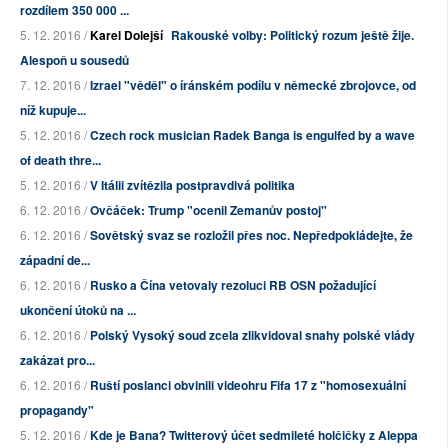
rozdílem 350 000 ...
5. 12. 2016 /
Karel Dolejší
Rakouské volby: Politický rozum ještě žije.
Alespoň u sousedů
7. 12. 2016 /
Izrael "věděl" o íránském podílu v německé zbrojovce, od
níž kupuje...
5. 12. 2016 /
Czech rock musician Radek Banga is engulfed by a wave
of death thre...
5. 12. 2016 /
V Itálii zvítězila postpravdivá politika
6. 12. 2016 /
Ovčáček: Trump "ocenil Zemanův postoj"
6. 12. 2016 /
Sovětský svaz se rozložil přes noc. Nepředpokládejte, že
západní de...
6. 12. 2016 /
Rusko a Čína vetovaly rezoluci RB OSN požadující
ukončení útoků na ...
6. 12. 2016 /
Polský Vysoký soud zcela zlikvidoval snahy polské vlády
zakázat pro...
6. 12. 2016 /
Ruští poslanci obvinili videohru Fifa 17 z "homosexuální
propagandy"
5. 12. 2016 /
Kde je Bana? Twitterový účet sedmileté holčičky z Aleppa