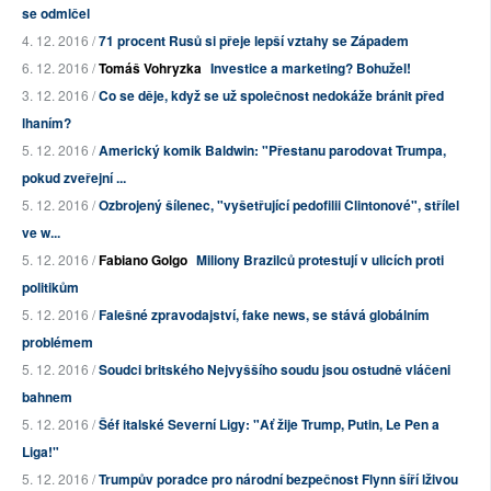
se odmlčel
4. 12. 2016 /
71 procent Rusů si přeje lepší vztahy se Západem
6. 12. 2016 /
Tomáš Vohryzka
Investice a marketing? Bohužel!
3. 12. 2016 /
Co se děje, když se už společnost nedokáže bránit před
lhaním?
5. 12. 2016 /
Americký komik Baldwin: "Přestanu parodovat Trumpa,
pokud zveřejní ...
5. 12. 2016 /
Ozbrojený šílenec, "vyšetřující pedofilii Clintonové", střílel
ve w...
5. 12. 2016 /
Fabiano Golgo
Miliony Brazilců protestují v ulicích proti
politikům
5. 12. 2016 /
Falešné zpravodajství, fake news, se stává globálním
problémem
5. 12. 2016 /
Soudci britského Nejvyššího soudu jsou ostudně vláčeni
bahnem
5. 12. 2016 /
Šéf italské Severní Ligy: "Ať žije Trump, Putin, Le Pen a
Liga!"
5. 12. 2016 /
Trumpův poradce pro národní bezpečnost Flynn šíří lživou