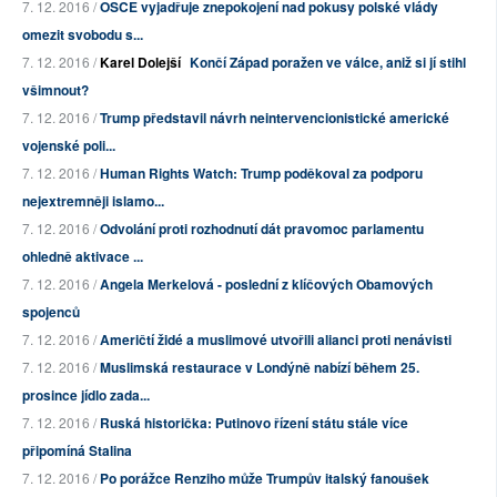
7. 12. 2016 /
OSCE vyjadřuje znepokojení nad pokusy polské vlády
omezit svobodu s...
7. 12. 2016 /
Karel Dolejší
Končí Západ poražen ve válce, aniž si jí stihl
všimnout?
7. 12. 2016 /
Trump představil návrh neintervencionistické americké
vojenské poli...
7. 12. 2016 /
Human Rights Watch: Trump poděkoval za podporu
nejextremněji islamo...
7. 12. 2016 /
Odvolání proti rozhodnutí dát pravomoc parlamentu
ohledně aktivace ...
7. 12. 2016 /
Angela Merkelová - poslední z klíčových Obamových
spojenců
7. 12. 2016 /
Američtí židé a muslimové utvořili alianci proti nenávisti
7. 12. 2016 /
Muslimská restaurace v Londýně nabízí během 25.
prosince jídlo zada...
7. 12. 2016 /
Ruská historička: Putinovo řízení státu stále více
připomíná Stalina
7. 12. 2016 /
Po porážce Renziho může Trumpův italský fanoušek