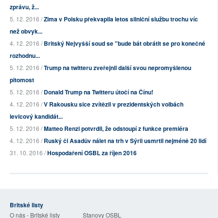
zprávu, ž...
5. 12. 2016 /
Zima v Polsku překvapila letos silniční službu trochu víc
než obvyk...
4. 12. 2016 /
Britský Nejvyšší soud se "bude bát obrátit se pro konečné
rozhodnu...
5. 12. 2016 /
Trump na twitteru zveřejnil další svou nepromyšlenou
pitomost
5. 12. 2016 /
Donald Trump na Twitteru útočí na Čínu!
4. 12. 2016 /
V Rakousku sice zvítězil v prezidentských volbách
levicový kandidát...
5. 12. 2016 /
Matteo Renzi potvrdil, že odstoupí z funkce premiéra
4. 12. 2016 /
Ruský či Asadův nálet na trh v Sýrii usmrtil nejméně 20 lidí
31. 10. 2016 /
Hospodaření OSBL za říjen 2016
Britské listy
O nás - Britské listy
Stanovy OSBL