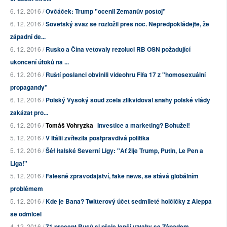
6. 12. 2016 /
Ovčáček: Trump "ocenil Zemanův postoj"
6. 12. 2016 /
Sovětský svaz se rozložil přes noc. Nepředpokládejte, že
západní de...
6. 12. 2016 /
Rusko a Čína vetovaly rezoluci RB OSN požadující
ukončení útoků na ...
6. 12. 2016 /
Ruští poslanci obvinili videohru Fifa 17 z "homosexuální
propagandy"
6. 12. 2016 /
Polský Vysoký soud zcela zlikvidoval snahy polské vlády
zakázat pro...
6. 12. 2016 /
Tomáš Vohryzka
Investice a marketing? Bohužel!
5. 12. 2016 /
V Itálii zvítězila postpravdivá politika
5. 12. 2016 /
Šéf italské Severní Ligy: "Ať žije Trump, Putin, Le Pen a
Liga!"
5. 12. 2016 /
Falešné zpravodajství, fake news, se stává globálním
problémem
5. 12. 2016 /
Kde je Bana? Twitterový účet sedmileté holčičky z Aleppa
se odmlčel
4. 12. 2016 /
71 procent Rusů si přeje lepší vztahy se Západem