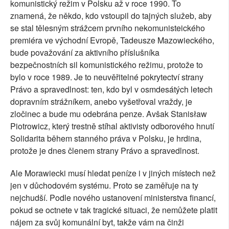
komunistický režim v Polsku až v roce 1990. To
znamená, že někdo, kdo vstoupil do tajných služeb, aby
se stal tělesným strážcem prvního nekomunisteického
premiéra ve východní Evropě, Tadeusze Mazowieckého,
bude považování za aktivního příslušníka
bezpečnostních sil komunistického režimu, protože to
bylo v roce 1989. Je to neuvěřitelné pokrytectví strany
Právo a spravedlnost: ten, kdo byl v osmdesátých letech
dopravním strážníkem, anebo vyšetřoval vraždy, je
zločinec a bude mu odebrána penze. Avšak Stanisław
Piotrowicz, který trestně stíhal aktivisty odborového hnutí
Solidarita během stanného práva v Polsku, je hrdina,
protože je dnes členem strany Právo a spravedlnost.
Ale Morawiecki musí hledat peníze i v jiných místech než
jen v důchodovém systému. Proto se zaměřuje na ty
nejchudší. Podle nového ustanovení ministerstva financí,
pokud se octnete v tak tragické situaci, že nemůžete platit
nájem za svůj komunální byt, takže vám na činži