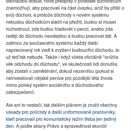
odcházelo dosud, nové předpisy v podstatě důchodcům
znemožňují, aby pracovali na část úvazku, aniž by přišli o
svůj důchod, a protože důchody v novém systému
nebudou důchodcům stačit na přežití, budou si muset
rozhodnout, zda budou hladovět v penzi, anebo zda
raději do důchodu neodejdou a budou pracovat dál. A
zatímco za současného systému každý další
napracovaný rok vedl k zvýšení budoucího důchodu, to
už teď tak nebude. Takže i když vláda oficiálně "snížila
věk odchodu do důchodu", ve skutečnosti lidi donutila,
aby zůstali v zaměstnání, dokud nezemřou (pokud si
neinvestovali nějaké peníze pro pozdější léta života
mimo polský systém sociálního a důchodového
zabezpečení).
Ale ani to nestačí, tak dalším plánem je
zrušit všechny
vásady pro policisty a další uniformované pracovníky,
kteří pracovali pro komunistický režim třeba jen jediný
den
. A podle strany Právo a spravedlnost skončil