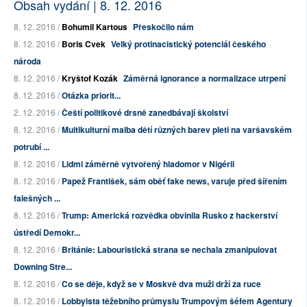
Obsah vydání | 8. 12. 2016
8. 12. 2016 /
Bohumil Kartous
Přeskočilo nám
8. 12. 2016 /
Boris Cvek
Velký protinacistický potenciál českého
národa
8. 12. 2016 /
Kryštof Kozák
Záměrná ignorance a normalizace utrpení
8. 12. 2016 /
Otázka priorit...
2. 12. 2016 /
Čeští politikové drsně zanedbávají školství
8. 12. 2016 /
Multikulturní malba dětí různých barev pleti na varšavském
potrubí ...
8. 12. 2016 /
Lidmi záměrně vytvořený hladomor v Nigérii
8. 12. 2016 /
Papež František, sám oběť fake news, varuje před šířením
falešných ...
8. 12. 2016 /
Trump: Americká rozvědka obvinila Rusko z hackerství
ústředí Demokr...
8. 12. 2016 /
Británie: Labouristická strana se nechala zmanipulovat
Downing Stre...
8. 12. 2016 /
Co se děje, když se v Moskvě dva muži drží za ruce
8. 12. 2016 /
Lobbyista těžebního průmyslu Trumpovým šéfem Agentury