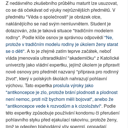
Z nedávného zkušebního průběhu maturit lze usuzovat,
co se dá očekávat od výuky nejrůznějších předmětů. V
předmětu "Věda o společnosti" je obrázek otce,
naklánějícího se nad svým nemluvnětem. Student je
dotazován, zda je taková situace "tradičním modelem
rodiny". Podle klíče osnov je správnou odpovědí
"Ne,
protože v tradičním modelu rodiny je úkolem ženy starat
se o děti".
A to je zřejmě zatím teprve začátek, neboť
vláda jmenovala ultraradikální "akademičku" z Katolické
univerzity jako vládní expertku, jejímž úkolem je připravit
nové osnovy pro předmět nazvaný "příprava pro rodinný
život", který v polských školách nahrazují pohlavní
výchovu. Tato expertka
proslula výroky jako
"antikoncepce je zlo, protože brání plodnosti a plodnost
není nemoc, proti níž bychom měli bojovat", anebo že
"antikoncepce vede k rozvodům a k cizoložství"
. Podle
této expertky způsobuje používání kondomu či přerušení
pohlavního styku před ejakulací rakovinu, protože ženy,
jimž je odepřen blahodárný vliv spermií, propadají