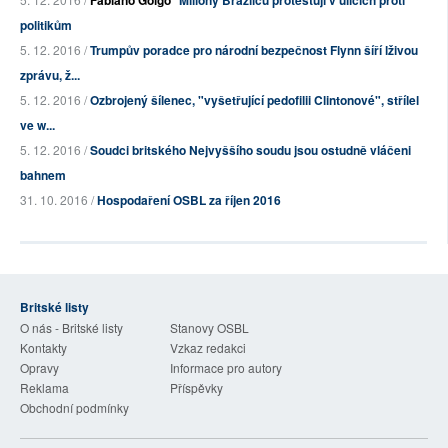
Fabiano Golgo
Miliony Brazilců protestují v ulicích proti
politikům
5. 12. 2016 /
Trumpův poradce pro národní bezpečnost Flynn šíří lživou
zprávu, ž...
5. 12. 2016 /
Ozbrojený šílenec, "vyšetřující pedofilii Clintonové", střílel
ve w...
5. 12. 2016 /
Soudci britského Nejvyššího soudu jsou ostudně vláčeni
bahnem
31. 10. 2016 /
Hospodaření OSBL za říjen 2016
Britské listy
O nás - Britské listy
Stanovy OSBL
Kontakty
Vzkaz redakci
Opravy
Informace pro autory
Reklama
Příspěvky
Obchodní podmínky