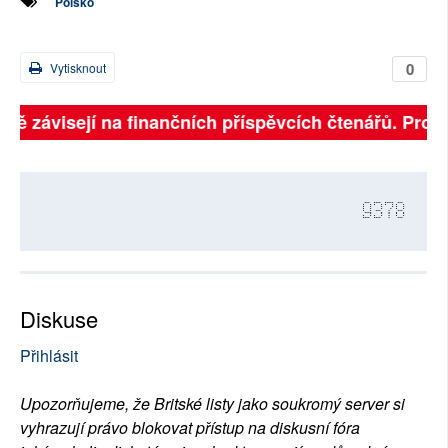
Polsko
0
Vytisknout
plně závisejí na finančních příspěvcích čtenářů. Prosí
9378
Diskuse
Přihlásit
Upozorňujeme, že Britské listy jako soukromý server si
vyhrazují právo blokovat přístup na diskusní fóra