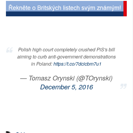
SOCIÁLNÍ SÍTĚ
RUBRIKY
PLNÁ VERZE STRÁNEK
Polish high court completely crushed PiS's bill
aiming to curb anti-government demonstrations
in Poland:
https://t.co/7dcicbm7u1
— Tomasz Orynski (@TOrynski)
December 5, 2016