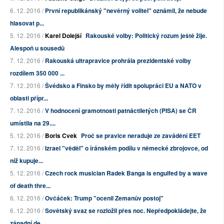
6. 12. 2016 /
První republikánský "nevěrný volitel" oznámil, že nebude
hlasovat p...
5. 12. 2016 /
Karel Dolejší
Rakouské volby: Politický rozum ještě žije.
Alespoň u sousedů
7. 12. 2016 /
Rakouská ultrapravice prohrála prezidentské volby
rozdílem 350 000 ...
7. 12. 2016 /
Švédsko a Finsko by měly řídit spolupráci EU a NATO v
oblasti přípr...
7. 12. 2016 /
V hodnocení gramotnosti patnáctiletých (PISA) se ČR
umístila na 29....
5. 12. 2016 /
Boris Cvek
Proč se pravice neraduje ze zavádění EET
7. 12. 2016 /
Izrael "věděl" o íránském podílu v německé zbrojovce, od
níž kupuje...
5. 12. 2016 /
Czech rock musician Radek Banga is engulfed by a wave
of death thre...
6. 12. 2016 /
Ovčáček: Trump "ocenil Zemanův postoj"
6. 12. 2016 /
Sovětský svaz se rozložil přes noc. Nepředpokládejte, že
západní de...