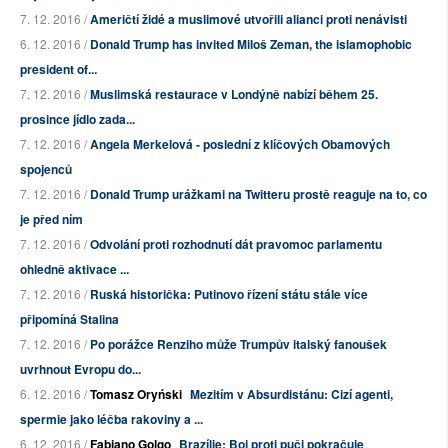
7. 12. 2016 /
Američtí židé a muslimové utvořili alianci proti nenávisti
6. 12. 2016 /
Donald Trump has invited Miloš Zeman, the islamophobic
president of...
7. 12. 2016 /
Muslimská restaurace v Londýně nabízí během 25.
prosince jídlo zada...
7. 12. 2016 /
Angela Merkelová - poslední z klíčových Obamových
spojenců
7. 12. 2016 /
Donald Trump urážkami na Twitteru prostě reaguje na to, co
je před ním
7. 12. 2016 /
Odvolání proti rozhodnutí dát pravomoc parlamentu
ohledně aktivace ...
7. 12. 2016 /
Ruská historička: Putinovo řízení státu stále více
připomíná Stalina
7. 12. 2016 /
Po porážce Renziho může Trumpův italský fanoušek
uvrhnout Evropu do...
6. 12. 2016 /
Tomasz Oryński
Mezitím v Absurdistánu: Cizí agenti,
spermie jako léčba rakoviny a ...
6. 12. 2016 /
Fabiano Golgo
Brazílie: Boj proti puči pokračuje