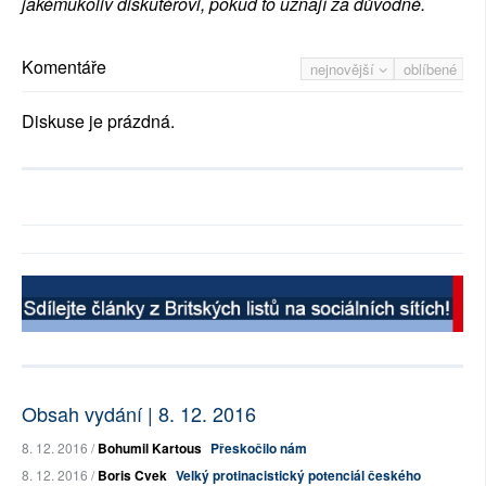
jakémukoliv diskutérovi, pokud to uznají za důvodné.
Komentáře
nejnovější
oblíbené
Diskuse je prázdná.
Obsah vydání | 8. 12. 2016
8. 12. 2016 /
Bohumil Kartous
Přeskočilo nám
8. 12. 2016 /
Boris Cvek
Velký protinacistický potenciál českého