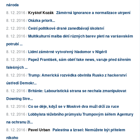
národa
8. 12. 2016 /
Kryštof Kozák
Záměrná ignorance a normalizace utrpení
8. 12. 2016 /
Otázka priorit...
2. 12. 2016 /
Čeští politikové drsně zanedbávají školství
8. 12. 2016 /
Multikulturní malba dětí různých barev pleti na varšavském
potrubí ...
8. 12. 2016 /
Lidmi záměrně vytvořený hladomor v Nigérii
8. 12. 2016 /
Papež František, sám oběť fake news, varuje před šířením
falešných ...
8. 12. 2016 /
Trump: Americká rozvědka obvinila Rusko z hackerství
ústředí Demokr...
8. 12. 2016 /
Británie: Labouristická strana se nechala zmanipulovat
Downing Stre...
8. 12. 2016 /
Co se děje, když se v Moskvě dva muži drží za ruce
8. 12. 2016 /
Lobbyista těžebního průmyslu Trumpovým šéfem Agentury
na ochranu ži...
8. 12. 2016 /
Pavel Urban
Palestina a Izrael: Nemůžete být přítelem
nikoho