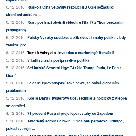
6. 12. 2016 /
Rusko a Čína vetovaly rezoluci RB OSN požadující
ukončení útoků na ...
6. 12. 2016 /
Ruští poslanci obvinili videohru Fifa 17 z "homosexuální
propagandy"
6. 12. 2016 /
Polský Vysoký soud zcela zlikvidoval snahy polské vlády
zakázat pro...
6. 12. 2016 /
Tomáš Vohryzka
Investice a marketing? Bohužel!
5. 12. 2016 /
V Itálii zvítězila postpravdivá politika
5. 12. 2016 /
Šéf italské Severní Ligy: "Ať žije Trump, Putin, Le Pen a
Liga!"
5. 12. 2016 /
Falešné zpravodajství, fake news, se stává globálním
problémem
5. 12. 2016 /
Kde je Bana? Twitterový účet sedmileté holčičky z Aleppa
se odmlčel
4. 12. 2016 /
71 procent Rusů si přeje lepší vztahy se Západem
5. 12. 2016 /
Americký komik Baldwin: "Přestanu parodovat Trumpa,
pokud zveřejní ...
5. 12. 2016 /