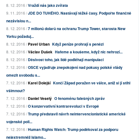
8. 12. 2016 /
Vraždí nás jako zvířata
9. 11. 2016 /
JDE DO TUHÉHO. Nastávají těžké časy. Podpořte finančně
nezávislou n...
8. 12. 2016 /
7 milionů dolarů na ochranu Trump Tower, starosta New
Yorku požaduj...
8. 12. 2016 /
Pavel Urban
Když peníze prohrají s penězi
8. 12. 2016 /
Václav Dušek
Hafeme a koušeme, když nic nehrozí...
8. 12. 2016 /
Děsivost toho, jak lidé podléhají manipulaci
7. 12. 2016 /
OSCE vyjadřuje znepokojení nad pokusy polské vlády
omezit svobodu s...
7. 12. 2016 /
Karel Dolejší
Končí Západ poražen ve válce, aniž si jí stihl
všimnout?
7. 12. 2016 /
Daniel Veselý
O fenoménu falešných zpráv
7. 12. 2016 /
O konzervativní kontrarevoluci v Evropě
7. 12. 2016 /
Trump představil návrh neintervencionistické americké
vojenské poli...
7. 12. 2016 /
Human Rights Watch: Trump poděkoval za podporu
nejextremněji islamo...