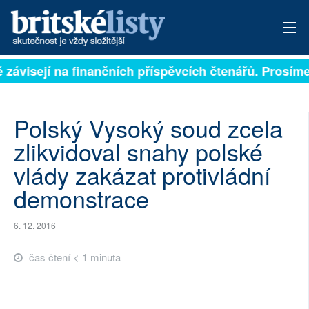
ě závisejí na finančních příspěvcích čtenářů. Prosíme,
PŘIHLÁSIT
AKTUÁLNÍ VYDÁNÍ
Polský Vysoký soud zcela
ARCHIV
zlikvidoval snahy polské
vlády zakázat protivládní
ROZHOVORY
demonstrace
TÉMATA
6. 12. 2016
NEJČTENĚJŠÍ ZA 7 DNÍ
čas čtení < 1 minuta
AUTOŘI
PŘÍSPĚVKY NA PROVOZ