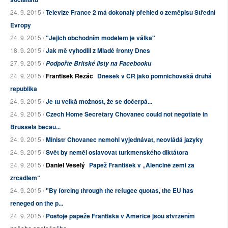
24. 9. 2015 /
Televize France 2 má dokonalý přehled o zeměpisu Střední
Evropy
24. 9. 2015 /
"Jejich obchodním modelem je válka"
18. 9. 2015 /
Jak mě vyhodili z Mladé fronty Dnes
27. 9. 2015 /
Podpořte Britské listy na Facebooku
24. 9. 2015 /
František Řezáč
Dnešek v ČR jako pomnichovská druhá
republika
24. 9. 2015 /
Je tu velká možnost, že se dočerpá...
24. 9. 2015 /
Czech Home Secretary Chovanec could not negotiate in
Brussels becau...
24. 9. 2015 /
Ministr Chovanec nemohl vyjednávat, neovládá jazyky
24. 9. 2015 /
Svět by neměl oslavovat turkmenského diktátora
24. 9. 2015 /
Daniel Veselý
Papež František v „Alenčině zemi za
zrcadlem“
24. 9. 2015 /
"By forcing through the refugee quotas, the EU has
reneged on the p...
24. 9. 2015 /
Postoje papeže Františka v Americe jsou stvrzením