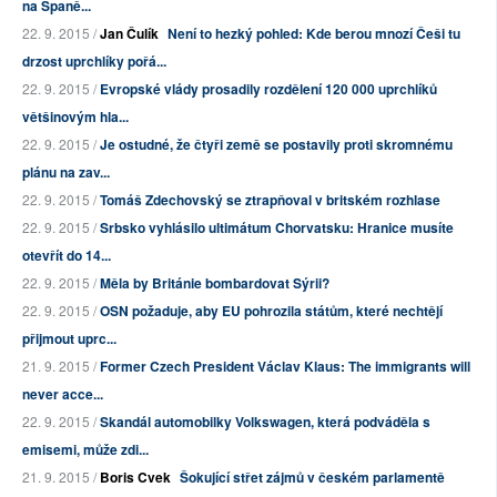
na Španě...
22. 9. 2015 /
Jan Čulík
Není to hezký pohled: Kde berou mnozí Češi tu
drzost uprchlíky pořá...
22. 9. 2015 /
Evropské vlády prosadily rozdělení 120 000 uprchlíků
většinovým hla...
22. 9. 2015 /
Je ostudné, že čtyři země se postavily proti skromnému
plánu na zav...
22. 9. 2015 /
Tomáš Zdechovský se ztrapňoval v britském rozhlase
22. 9. 2015 /
Srbsko vyhlásilo ultimátum Chorvatsku: Hranice musíte
otevřít do 14...
22. 9. 2015 /
Měla by Británie bombardovat Sýrii?
22. 9. 2015 /
OSN požaduje, aby EU pohrozila státům, které nechtějí
přijmout uprc...
21. 9. 2015 /
Former Czech President Václav Klaus: The immigrants will
never acce...
22. 9. 2015 /
Skandál automobilky Volkswagen, která podváděla s
emisemi, může zdi...
21. 9. 2015 /
Boris Cvek
Šokující střet zájmů v českém parlamentě