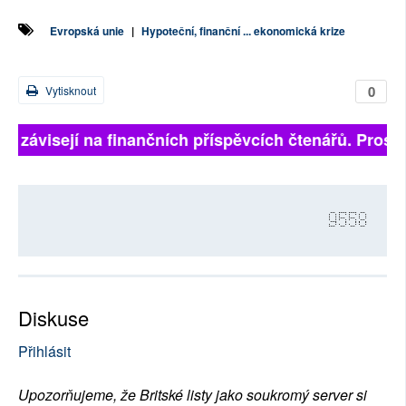
Evropská unie
|
Hypoteční, finanční ... ekonomická krize
0
Vytisknout
ně závisejí na finančních příspěvcích čtenářů. Prosím
9558
Diskuse
Přihlásit
Upozorňujeme, že Britské listy jako soukromý server si