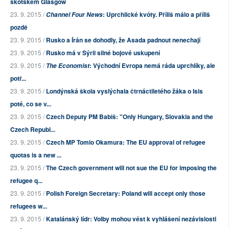
skotském Glasgow
23. 9. 2015 /
: Uprchlické kvóty. Příliš málo a příliš
Channel Four News
pozdě
23. 9. 2015 /
Rusko a Írán se dohodly, že Asada padnout nenechají
23. 9. 2015 /
Rusko má v Sýrii silné bojové uskupení
23. 9. 2015 /
: Východní Evropa nemá ráda uprchlíky, ale
The Economist
potř...
23. 9. 2015 /
Londýnská škola vyslýchala čtrnáctiletého žáka o Isis
poté, co se v...
23. 9. 2015 /
Czech Deputy PM Babiš: "Only Hungary, Slovakia and the
Czech Republ...
23. 9. 2015 /
Czech MP Tomio Okamura: The EU approval of refugee
quotas is a new ...
23. 9. 2015 /
The Czech government will not sue the EU for imposing the
refugee q...
23. 9. 2015 /
Polish Foreign Secretary: Poland will accept only those
refugees w...
23. 9. 2015 /
Katalánský lídr: Volby mohou vést k vyhlášení nezávislosti