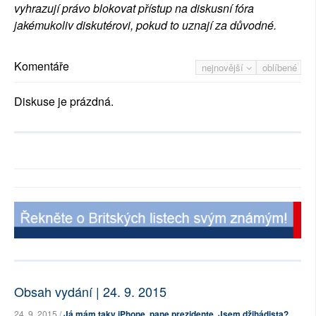
vyhrazují právo blokovat přístup na diskusní fóra
jakémukoliv diskutérovi, pokud to uznají za důvodné.
Komentáře
nejnovější
oblíbené
Diskuse je prázdná.
Obsah vydání | 24. 9. 2015
24. 9. 2015 /
Já mám taky iPhone, pane prezidente. Jsem džihádista?