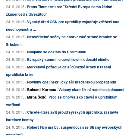
24. 9. 2015 /
Frans Timmermans: "Střední Evropa nemá žádné
zkušenosti s diverzitou"
24. 9. 2015 /
Vysoký úřad OSN pro uprchlíky vyjadřuje zděšení nad
neschopností a ...
24. 9. 2015 /
Neuvěřitelné scény na chorvatské straně hranice se
Srbskem
24. 9. 2015 /
Noujaine se dostala do Dortmundu
24. 9. 2015 /
Evropský summit o uprchlících nedosáhl ničeho
24. 9. 2015 /
Merkelová požaduje další důrazné kroky k řešení
uprchlícké krize
24. 9. 2015 /
Novinky opět nekriticky šíří maďarskou propagandu
24. 9. 2015 /
Bohumil Kartous
Vzácný okamžik národního sjednocení
23. 9. 2015 /
Mirna Šolić
Proč se Chorvatsko chová k uprchlíkům
vstřícně
24. 9. 2015 /
Chcete-li zastavit proud syrských uprchlíků, zastavte
barelové bomby
24. 9. 2015 /
Robert Fico má být suspendován ze Strany evropských
socialistů