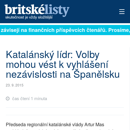
 závisejí na finančních příspěvcích čtenářů. Prosíme, 
PŘIHLÁSIT
AKTUÁLNÍ VYDÁNÍ
Katalánský lídr: Volby
ARCHIV
mohou vést k vyhlášení
nezávislosti na Španělsku
ROZHOVORY
TÉMATA
23. 9. 2015
NEJČTENĚJŠÍ ZA 7 DNÍ
čas čtení 1 minuta
AUTOŘI
PŘÍSPĚVKY NA PROVOZ
Předseda regionální katalánské vlády Artur Mas