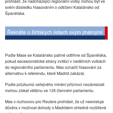
prohlásil, že nadcházející regionální volby mohou být ve
SOCIÁLNÍ SÍTĚ
svém důsledku hlasováním o odtržení Katalánsko od
Španělska.
RUBRIKY
PLNÁ VERZE STRÁNEK
Podle Mase se Katalánsko patrně odtrhne od Španělska,
pokud secesionistické strany zvítězí v nedělních volbách
do regionálního parlamentu. Mas označil hlasování za
alternativu k referendu, které Madrid zakázal.
Podle průzkumů veřejného mínění příznivci nezávislosti
mohou získat většinu ve 135 členném parlamentu.
Mas v rozhovoru pro Reuters prohlásil, že už neevistuje
důvěra v možnost dohody s Madridem ohledně rozšířené