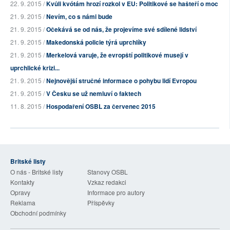
22. 9. 2015 /
Kvůli kvótám hrozí rozkol v EU: Politikové se hašteří o moc
21. 9. 2015 /
Nevím, co s námi bude
21. 9. 2015 /
Očekává se od nás, že projevíme své sdílené lidství
21. 9. 2015 /
Makedonská policie týrá uprchlíky
21. 9. 2015 /
Merkelová varuje, že evropští politikové musejí v
uprchlické krizi...
21. 9. 2015 /
Nejnovější stručné informace o pohybu lidí Evropou
21. 9. 2015 /
V Česku se už nemluví o faktech
11. 8. 2015 /
Hospodaření OSBL za červenec 2015
Britské listy
O nás - Britské listy
Stanovy OSBL
Kontakty
Vzkaz redakci
Opravy
Informace pro autory
Reklama
Příspěvky
Obchodní podmínky