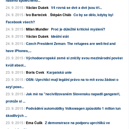
našeho společného...
24. 9. 2015 /
Václav Dušek
V4 rovná se dvě a dvě jsou tři...
24. 9. 2015 /
Ivo Barteček
,
Štěpán Cháb
Co by se dělo, kdyby byl
Facebook všech?
24. 9. 2015 /
Milan Mundier
Proč je důležité kritické myšlení?
24. 9. 2015 /
Václav Dušek
Ideální stát
24. 9. 2015 /
Czech President Zeman: The refugees are well-fed and
have iPhones,...
23. 9. 2015 /
Východoevropské země si zničily svou mezinárodní pověst
kvůli absol...
23. 9. 2015 /
Boris Cvek
Karpatská unie
23. 9. 2015 /
OSN: Uprchlíci mají legální právo na to mít svou žádost o
azyl poso...
23. 9. 2015 /
Jak mě na "necivilizovaném Slovensku napadli gangsteři,
protože si ...
23. 9. 2015 /
Podvádění automobilky Volkswagen způsobilo 1 milion tun
škodlivých ...
23. 9. 2015 /
Ema Čulík
Z demonstrace na podporu uprchlíků ve