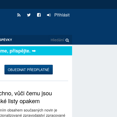
Přihlásit
SPĚVKY
, přispějte. ➥
OBJEDNAT PŘEDPLATNÉ
hno, vůči čemu jsou
ské listy opakem
ním obsahem současných novin je
ionalizované zpravodajství zpracované