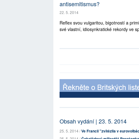
antisemitismus?
22. 5. 2014
Reflex svou vulgaritou, bigotností a pri
své vlastní, idiosynkratické rekordy ve sp
Obsah vydání | 23. 5. 2014
25. 5. 2014 /
Ve Francii "zvítězila v eurovolbá
25. 5. 2014 /
Čokoládový miliardář Porošenko 