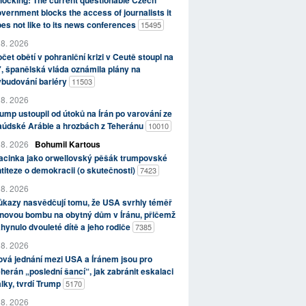
ocking: The current questionable Czech
vernment blocks the access of journalists it
es not like to its news conferences
15495
 8. 2026
čet obětí v pohraniční krizi v Ceutě stoupl na
, španělská vláda oznámila plány na
ybudování bariéry
11503
 8. 2026
ump ustoupil od útoků na Írán po varování ze
aúdské Arábie a hrozbách z Teheránu
10010
 8. 2026
Bohumil Kartous
acinka jako orwellovský pěšák trumpovské
titeze o demokracii (o skutečnosti)
7423
 8. 2026
kazy nasvědčují tomu, že USA svrhly téměř
novou bombu na obytný dům v Íránu, přičemž
hynulo dvouleté dítě a jeho rodiče
7385
 8. 2026
vá jednání mezi USA a Íránem jsou pro
herán „poslední šancí“, jak zabránit eskalaci
lky, tvrdí Trump
5170
 8. 2026