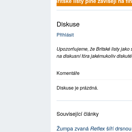
Britské listy plně závisejí na f
Diskuse
Přihlásit
Upozorňujeme, že Britské listy jako 
na diskusní fóra jakémukoliv diskuté
Komentáře
Diskuse je prázdná.
Související články
Žumpa zvaná
šíří drsnou
Reflex