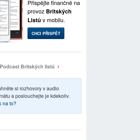
Přispějte finančně na
provoz
Britských
v mobilu.
Listů
CHCI PŘISPĚT
Podcast Britských listů
áhněte si rozhovory v audio
mátu a poslouchejte je kdekoliv.
k na to?