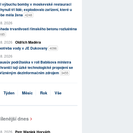
ři výbuchu bomby v moskevské restauraci
hynuli tři lidé; explodovalo zařízení, které u
ebe měla žena
4248
 8. 2026
hada trvanlivosti římského betonu rozluštěna
185
 8. 2026
Oldřich Maděra
potřeba vody v JE Dukovany
4096
 8. 2026
ausův podržtaška v roli Babišova ministra
hraničí tají úzké technologické propojení se
přízněným dezinformačním zdrojem
3455
Týden
Měsíc
Rok
Vše
ílenější dnes
 8. 2026
Petr Waniek Horváth