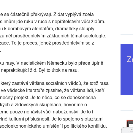
e se částečně překrývají. Z dat vyplývá zcela
slimům jde ruku v ruce s nepřátelstvím vůči židům.
du k bombovým atentátům, dramaticky stouply
zumět prostřednictvím základních témat sociologie,
zace. To je proces, jehož prostřednictvím se z
.
zku rasy. V nacistickém Německu bylo přece úplně
o nepraktikující žid. Byl to útok na rasu.
terý zastává většina sociálních vědců, že totiž rasa
ve vědecké literatuře zjistíme, že většina lidí, kteří
ekonečný projekt. Je to něco, co se donekonečna
kých a židovských skupinách, hovoříme o
me pouze nenávist vůči náboženství. Je to i
tně kulturní příslušnosti. Je to spojeno s otázkami
 socioekonomického umístění i politického konfliktu.