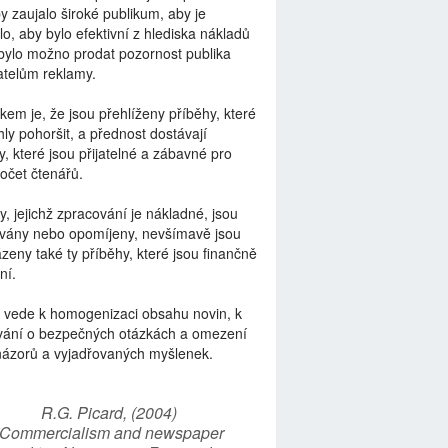
by zaujalo široké publikum, aby je
lo, aby bylo efektivní z hlediska nákladů
bylo možno prodat pozornost publika
telům reklamy.
kem je, že jsou přehlíženy příběhy, které
ly pohoršit, a přednost dostávají
y, které jsou přijatelné a zábavné pro
počet čtenářů.
y, jejichž zpracování je nákladné, jsou
vány nebo opomíjeny, nevšímavě jsou
zeny také ty příběhy, které jsou finančně
ní.
 vede k homogenizaci obsahu novin, k
vání o bezpečných otázkách a omezení
názorů a vyjadřovaných myšlenek.
R.G. Picard, (2004)
“Commercialism and newspaper