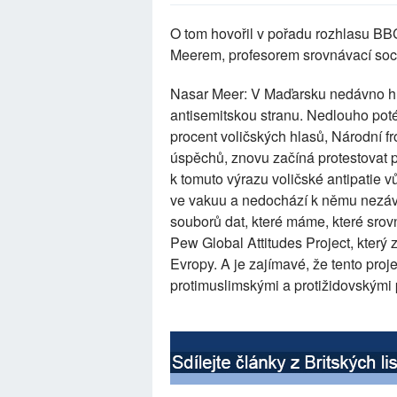
O tom hovořil v pořadu rozhlasu B
Meerem, profesorem srovnávací sociá
Nasar Meer: V Maďarsku nedávno hla
antisemitskou stranu. Nedlouho poté
procent voličských hlasů, Národní fr
úspěchů, znovu začíná protestovat p
k tomuto výrazu voličské antipati
ve vakuu a nedochází k němu nezávi
souborů dat, které máme, které srov
Pew Global Attitudes Project, který
Evropy. A je zajímavé, že tento projek
protimuslimskými a protižidovskými p