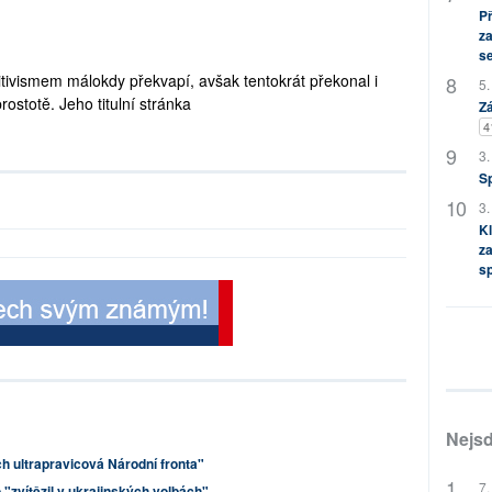
P
za
s
mitivismem málokdy překvapí, avšak tentokrát překonal i
5.
rostotě. Jeho titulní stránka
Zá
4
3.
S
3.
Kl
za
s
Nejsd
ch ultrapravicová Národní fronta"
7.
"zvítězil v ukrajinských volbách"