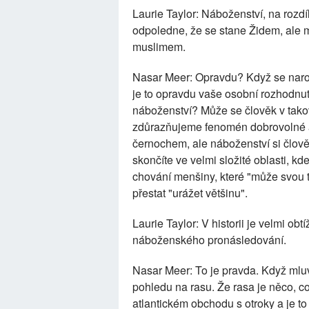
Laurie Taylor: Náboženství, na rozdí
odpoledne, že se stane Židem, ale 
muslimem.
Nasar Meer: Opravdu? Když se narod
je to opravdu vaše osobní rozhodnu
náboženství? Může se člověk v takov
zdůrazňujeme fenomén dobrovolné a 
černochem, ale náboženství si člově
skončíte ve velmi složité oblasti, kde
chování menšiny, které "může svou to
přestat "urážet většinu".
Laurie Taylor: V historii je velmi obtí
náboženského pronásledování.
Nasar Meer: To je pravda. Když mluv
pohledu na rasu. Že rasa je něco, c
atlantickém obchodu s otroky a je to