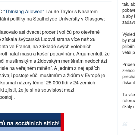
tak, a
pobavi
BC
"Thinking Allowed"
Laurie Taylor s Nasarem
a aby 
lní politiky na Strathclyde University v Glasgow:
zadava
sovalo asi dvacet procent voličů pro otevřeně
Výsled
 získala švýcarská Lidová strana více než 26
by moh
onta ve Francii, na základě svých volebních
příběh
větší 
roti halal masu a košer potravinám. Argumentuji, že
e vůči muslimským a židovským menšinám nedochází
Příběh
sle na veřejném mínění. A jedním z nejlepších
zlehčo
návají postoje vůči muslimům a židům v Evropě je
přechá
 zkoumal názory téměř 25 000 lidí v 24 zemích
riskant
t zjistil, že je silná souvislost mezi
To vše
ostoji.
refero
škály 