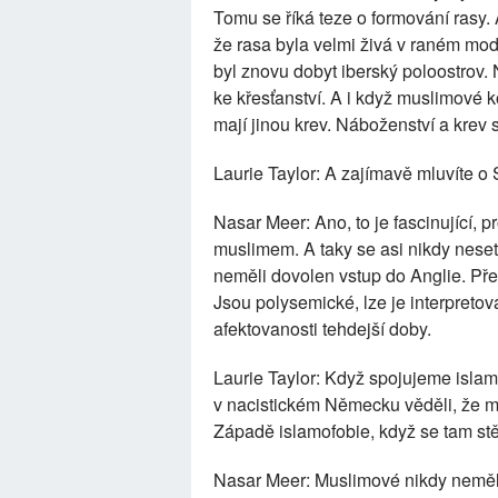
Tomu se říká teze o formování rasy. A
že rasa byla velmi živá v raném mo
byl znovu dobyt iberský poloostrov. N
ke křesťanství. A i když muslimové ko
mají jinou krev. Náboženství a krev s
Laurie Taylor: A zajímavě mluvíte o
Nasar Meer: Ano, to je fascinující, 
muslimem. A taky se asi nikdy nesetk
neměli dovolen vstup do Anglie. Pře
Jsou polysemické, lze je interpret
afektovanosti tehdejší doby.
Laurie Taylor: Když spojujeme islamo
v nacistickém Německu věděli, že mu
Západě islamofobie, když se tam stě
Nasar Meer: Muslimové nikdy neměli 