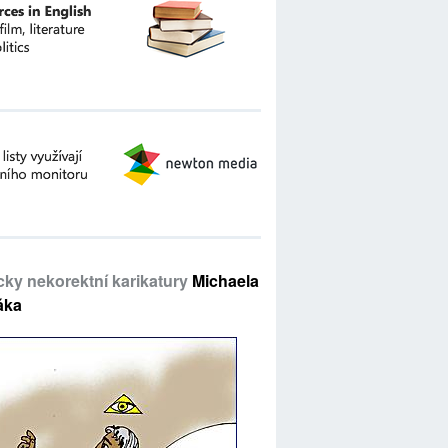
icky nekorektní karikatury
Michaela
áka