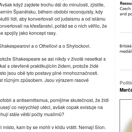
však když zajdete trochu dál do minulosti, zjistíte,
derním Španělsku, během období reconquisty, kdy
utili lidi, aby konvertovali od judaismu a od islámu
nvertovali na křesťanství, pořád se o nich věřilo, že
e spojily jako koncept rasy.
 Shakespearovi a o Othellovi a o Shylockovi.
protože Shakespeare se asi nikdy v životě nesetkal s
al s otevřeně praktikujícím židem, protože židé
sto jsou obě tyto postavy plné mnohoznačnosti.
ovat různým způsobem. Jsou výrazem rasové
Polit
Marč
fobii a antisemitismus, pomíjíme skutečnost, že židi
sejí co nejrychleji utéci, avšak copak existuje na
hují stále větší počty muslimů?
místo, kam by se mohli v klidu vrátit. Nemají Sion.