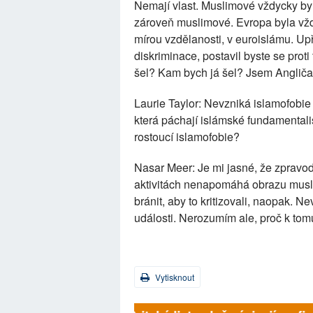
Nemají vlast. Muslimové vždycky byl
zároveň muslimové. Evropa byla vžd
mírou vzdělanosti, v euroislámu. Up
diskriminace, postavil byste se pro
šel? Kam bych já šel? Jsem Angličan
Laurie Taylor: Nevzniká islamofobie
která páchají islámské fundamental
rostoucí islamofobie?
Nasar Meer: Je mi jasné, že zpravod
aktivitách nenapomáhá obrazu musl
bránit, aby to kritizovali, naopak. 
události. Nerozumím ale, proč k tom
Vytisknout