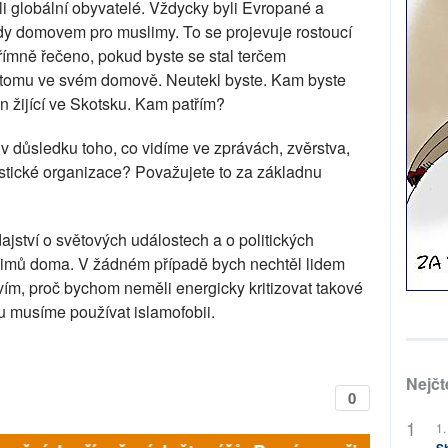
i globální obyvatelé. Vždycky byli Evropané a
y domovem pro muslimy. To se projevuje rostoucí
římně řečeno, pokud byste se stal terčem
ti tomu ve svém domově. Neutekl byste. Kam byste
 žijící ve Skotsku. Kam patřím?
 v důsledku toho, co vidíme ve zprávách, zvěrstva,
istické organizace? Považujete to za základnu
ajství o světových událostech a o politických
imů doma. V žádném případě bych nechtěl lidem
Nevím, proč bychom neměli energicky kritizovat takové
u musíme používat islamofobii.
Nejčt
0
1.