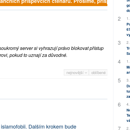
inančních příspěvcích čtenářů. Prosíme, přispějte. ➥
Sh
go
do
1.
Po
67
v
2.
soukromý server si vyhrazují právo blokovat přístup
Tr
S
rovi, pokud to uznají za důvodné.
1.
M
nejnovější
oblíbené
an
3.
Dů
tu
za
4.
No
Te
vá
 islamofobii. Dalším krokem bude
2.