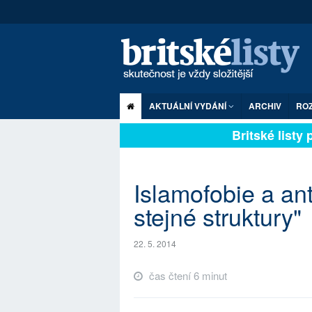
AKTUÁLNÍ VYDÁNÍ
ARCHIV
RO
Britské listy pl
Islamofobie a an
stejné struktury"
22. 5. 2014
čas čtení 6 minut