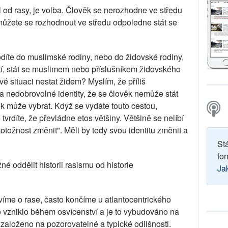
l od rasy, je volba. Člověk se nerozhodne ve středu
můžete se rozhodnout ve středu odpoledne stát se
íte do muslimské rodiny, nebo do židovské rodiny,
tí, stát se muslimem nebo příslušníkem židovského
é situaci nestat židem? Myslím, že příliš
nedobrovolné identity, že se člověk nemůže stát
k může vybrat. Když se vydáte touto cestou,
 tvrdíte, že převládne etos většiny. Většině se nelíbí
tožnost změnit". Měli by tedy svou identitu změnit a
St
for
žné oddělit historii rasismu od historie
Ja
íme o rase, často končíme u atlantocentrického
o vzniklo během osvícenství a je to vybudováno na
 založeno na pozorovatelné a typické odlišnosti.