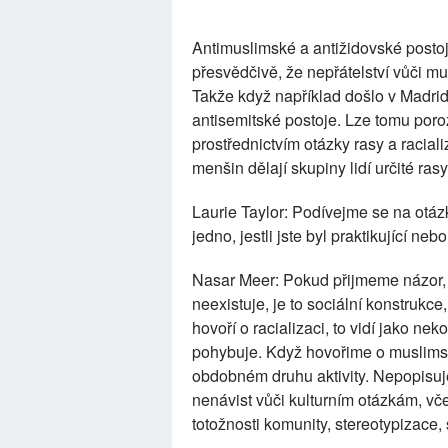
Antimuslimské a antižidovské postoj
přesvědčivě, že nepřátelství vůči mu
Takže když například došlo v Madri
antisemitské postoje. Lze tomu poro
prostřednictvím otázky rasy a raciali
menšin dělají skupiny lidí určité rasy
Laurie Taylor: Podívejme se na otá
jedno, jestli jste byl praktikující neb
Nasar Meer: Pokud přijmeme názor, k
neexistuje, je to sociální konstrukce, 
hovoří o racializaci, to vidí jako n
pohybuje. Když hovořime o muslims
obdobném druhu aktivity. Nepopisuje
nenávist vůči kulturním otázkám, vče
totožnosti komunity, stereotypizace,