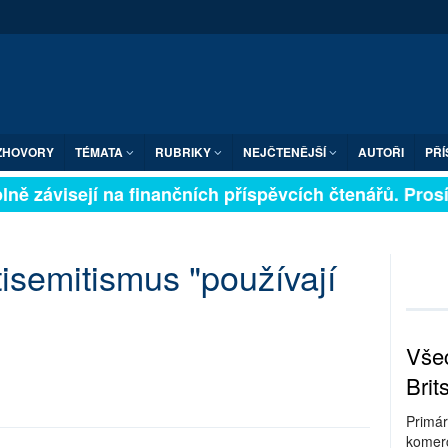
ZHOVORY
TÉMATA
RUBRIKY
NEJČTENĚJŠÍ
AUTOŘI
PŘÍ
ně závisejí na finančních příspěvcích čtenářů. Prosíme
tisemitismus "používají
Všec
Brit
Primár
komerc