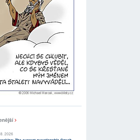
enější
 8. 2026