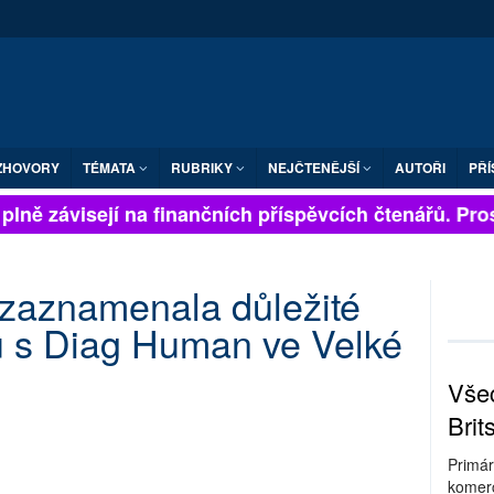
ZHOVORY
TÉMATA
RUBRIKY
NEJČTENĚJŠÍ
AUTOŘI
PŘÍ
lně závisejí na finančních příspěvcích čtenářů. Prosí
 zaznamenala důležité
ru s Diag Human ve Velké
Všec
Brit
Primár
komerc