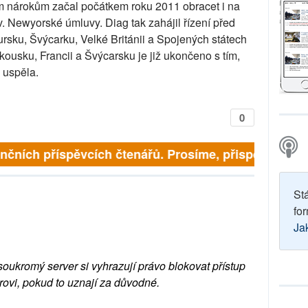
m nárokům začal počátkem roku 2011 obracet i na
v. Newyorské úmluvy. Diag tak zahájil řízení před
rsku, Švýcarku, Velké Británii a Spojených státech
ousku, Francii a Švýcarsku je již ukončeno s tím,
 uspěla.
0
 finančních příspěvcích čtenářů. Prosíme, přispějte. ➥
St
for
Ja
soukromý server si vyhrazují právo blokovat přístup
rovi, pokud to uznají za důvodné.