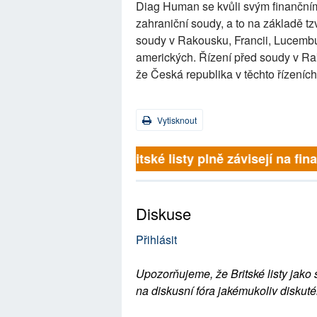
Diag Human se kvůli svým finanční
zahraniční soudy, a to na základě tz
soudy v Rakousku, Francii, Lucembu
amerických. Řízení před soudy v Rak
že Česká republika v těchto řízeních
Vytisknout
Britské listy plně závisejí na
Diskuse
Přihlásit
Upozorňujeme, že Britské listy jako 
na diskusní fóra jakémukoliv diskuté