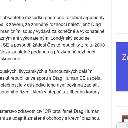
ch obsáhlého rozsudku podrobně rozebral argumenty
ěl k závěru, že zmíněný rozhodčí nález, jenž Diag
ahraničními soudy vydává za konečné a vykonatelné
vazným ani vykonatelným. Londýnský soud se
 SE a posoudil žádost České republiky z roku 2008
lezu za platně podanou a přezkumné rozhodčí
eskončené.
kouských, švýcarských a francouzských dalším
eská republika ve sporu s Diag Human SE uspěla.
olečnost je v důsledku toho nyní povinna zaplatit
oudního řízení, která v přepočtu z liber na koruny
terstvo zdravotnictví ČR proti firmě Diag Human
ení za údajně zmařené obchody s krevní plazmou.