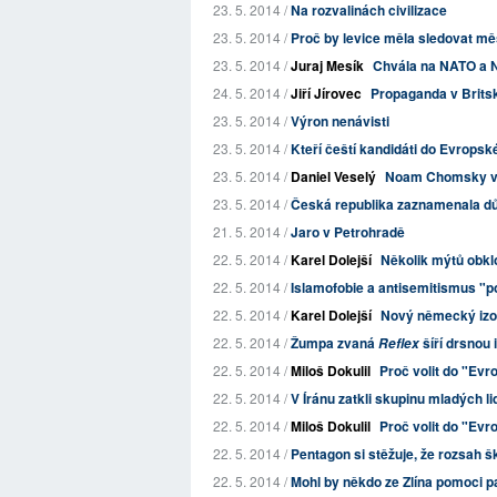
23. 5. 2014 /
Na rozvalinách civilizace
23. 5. 2014 /
Proč by levice měla sledovat mě
23. 5. 2014 /
Juraj Mesík
Chvála na NATO a
24. 5. 2014 /
Jiří Jírovec
Propaganda v Britsk
23. 5. 2014 /
Výron nenávisti
23. 5. 2014 /
Kteří čeští kandidáti do Evropsk
23. 5. 2014 /
Daniel Veselý
Noam Chomsky vys
23. 5. 2014 /
Česká republika zaznamenala důl
21. 5. 2014 /
Jaro v Petrohradě
22. 5. 2014 /
Karel Dolejší
Několik mýtů obkl
22. 5. 2014 /
Islamofobie a antisemitismus "po
22. 5. 2014 /
Karel Dolejší
Nový německý izo
22. 5. 2014 /
Žumpa zvaná
šíří drsnou 
Reflex
22. 5. 2014 /
Miloš Dokulil
Proč volit do "Ev
22. 5. 2014 /
V Íránu zatkli skupinu mladých li
22. 5. 2014 /
Miloš Dokulil
Proč volit do "Ev
22. 5. 2014 /
Pentagon si stěžuje, že rozsah 
22. 5. 2014 /
Mohl by někdo ze Zlína pomoci pan