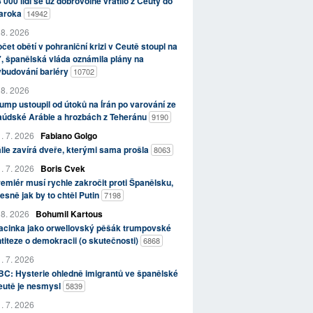
 000 lidí se už dobrovolně vrátilo z Ceuty do
aroka
14942
 8. 2026
čet obětí v pohraniční krizi v Ceutě stoupl na
, španělská vláda oznámila plány na
ybudování bariéry
10702
 8. 2026
ump ustoupil od útoků na Írán po varování ze
aúdské Arábie a hrozbách z Teheránu
9190
. 7. 2026
Fabiano Golgo
álie zavírá dveře, kterými sama prošla
8063
. 7. 2026
Boris Cvek
emiér musí rychle zakročit proti Španělsku,
esně jak by to chtěl Putin
7198
 8. 2026
Bohumil Kartous
acinka jako orwellovský pěšák trumpovské
titeze o demokracii (o skutečnosti)
6868
. 7. 2026
C: Hysterie ohledně imigrantů ve španělské
eutě je nesmysl
5839
. 7. 2026