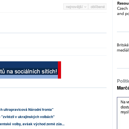
nejnovější
oblíbené
Polit
Marč
ch ultrapravicová Národní fronta"
"zvítězil v ukrajinských volbách"
dentské volby, avšak východ země zůs...