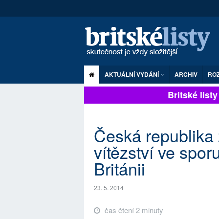
AKTUÁLNÍ VYDÁNÍ
ARCHIV
RO
Britské listy p
Česká republika
vítězství ve spo
Británii
23. 5. 2014
čas čtení 2 minuty