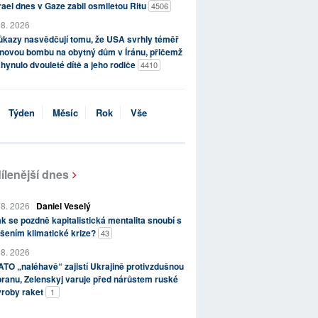
rael dnes v Gaze zabil osmiletou Ritu
4506
 8. 2026
kazy nasvědčují tomu, že USA svrhly téměř
novou bombu na obytný dům v Íránu, přičemž
hynulo dvouleté dítě a jeho rodiče
4410
Týden
Měsíc
Rok
Vše
ílenější dnes
 8. 2026
Daniel Veselý
k se pozdně kapitalistická mentalita snoubí s
šením klimatické krize?
43
 8. 2026
TO „naléhavě“ zajistí Ukrajině protivzdušnou
ranu, Zelenskyj varuje před nárůstem ruské
ýroby raket
1