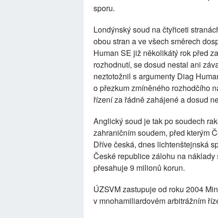
sporu.
Londýnský soud na čtyřiceti straná
obou stran a ve všech směrech dosp
Human SE již několikátý rok před z
rozhodnutí, se dosud nestal ani zá
neztotožnil s argumenty Diag Human
o přezkum zmíněného rozhodčího ná
řízení za řádně zahájené a dosud n
Anglický soud je tak po soudech ra
zahraničním soudem, před kterým Č
Dříve česká, dnes lichtenštejnská sp
České republice zálohu na náklady s
přesahuje 9 milionů korun.
ÚZSVM zastupuje od roku 2004 Minis
v mnohamiliardovém arbitrážním říz