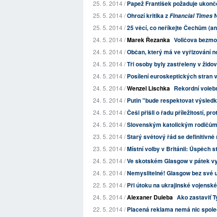
25. 5. 2014 /
Papež František požaduje ukončen
25. 5. 2014 /
Ohrozí kritika z
N
Financial Times
25. 5. 2014 /
25 věcí, co neříkejte Čechům (ani
24. 5. 2014 /
Marek Řezanka
Voličova bezm
24. 5. 2014 /
Občan, který má ve vyřizování no
24. 5. 2014 /
Tři osoby byly zastřeleny v žid
24. 5. 2014 /
Posílení euroskeptických stran v 
24. 5. 2014 /
Wenzel Lischka
Rekordní voleb
24. 5. 2014 /
Putin "bude respektovat výsledky
24. 5. 2014 /
Češi přišli o řadu příležitostí, pr
24. 5. 2014 /
Slovenským katolickým rodičům se
23. 5. 2014 /
Starý světový řád se definitivně
23. 5. 2014 /
Místní volby v Británii: Úspěch 
24. 5. 2014 /
Ve skotském Glasgow v pátek vyh
24. 5. 2014 /
Nemyslitelné! Glasgow bez své 
22. 5. 2014 /
Při útoku na ukrajinské vojensk
24. 5. 2014 /
Alexaner Duleba
Ako zastaviť
22. 5. 2014 /
Placená reklama nemá nic spol