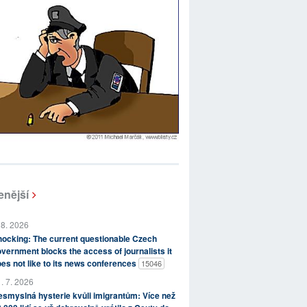
enější
 8. 2026
ocking: The current questionable Czech
vernment blocks the access of journalists it
es not like to its news conferences
15046
. 7. 2026
smyslná hysterie kvůli imigrantům: Více než