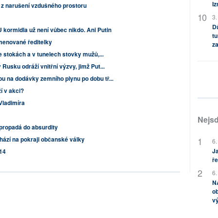
Iz
 z narušení vzdušného prostoru
3.
Dů
U kormidla už není vůbec nikdo. Ani Putin
tu
menované ředitelky
za
e stokách a v tunelech stovky mužů,...
usku odráží vnitřní výzvy, jimž Put...
 na dodávky zemního plynu po dobu tř...
í v akci?
Vladimíra
Nejsd
i propadá do absurdity
hází na pokraji občanské války
6.
Ja
14
ře
6.
NA
ob
v