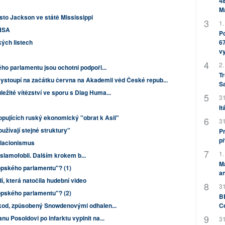
48
M
sto Jackson ve státě Mississippi
1.
 NSA
Po
67
ých listech
v
2.
ého parlamentu jsou ochotni podpoři...
Tr
toupí na začátku června na Akademii věd České repub...
S
ežité vítězství ve sporu s Diag Huma...
31
It
opujících ruský ekonomický "obrat k Asii"
31
užívají stejné struktury"
Pr
př
lacionismus
1.
islamofobii. Dalším krokem b...
M
ropského parlamentu"? (1)
an
dí, která natočila hudební video
31
ropského parlamentu"? (2)
BB
C
škod, způsobený Snowdenovými odhalen...
u Posoldovi po infarktu vyplnit na...
31