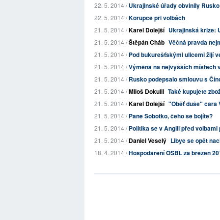
22. 5. 2014 /
Ukrajinské úřady obvinily Rusko
22. 5. 2014 /
Korupce při volbách
21. 5. 2014 /
Karel Dolejší
Ukrajinská krize: 
21. 5. 2014 /
Štěpán Cháb
Věčná pravda nej
21. 5. 2014 /
Pod bukurešťskými ulicemi žijí v
21. 5. 2014 /
Výměna na nejvyšších místech v R
21. 5. 2014 /
Rusko podepsalo smlouvu s Čínou
21. 5. 2014 /
Miloš Dokulil
Také kupujete zbož
21. 5. 2014 /
Karel Dolejší
"Oběť duše" cara 
21. 5. 2014 /
Pane Sobotko, čeho se bojíte?
21. 5. 2014 /
Politika se v Anglii před volbam
21. 5. 2014 /
Daniel Veselý
Libye se opět nac
18. 4. 2014 /
Hospodaření OSBL za březen 20