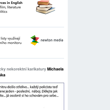
icky nekorektní karikatury
Michaela
áka