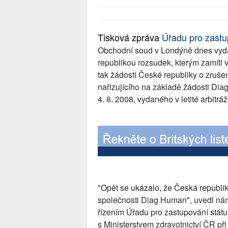
Tisková zpráva
Úřadu pro zastu
Obchodní soud v Londýně dnes vyd
republikou rozsudek, kterým zamít
tak žádosti České republiky o zruše
nařizujícího na základě žádosti Di
4. 8. 2008, vydaného v letité arbit
"Opět se ukázalo, že Česká republ
společnosti Diag Human", uvedl nám
řízením Úřadu pro zastupování stá
s Ministerstvem zdravotnictví ČR př