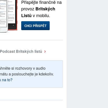
Přispějte finančně na
provoz
Britských
v mobilu.
Listů
CHCI PŘISPĚT
Podcast Britských listů
áhněte si rozhovory v audio
mátu a poslouchejte je kdekoliv.
k na to?