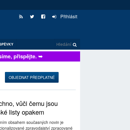
Přihlásit
SPĚVKY
me, přispějte. ➥
OBJEDNAT PŘEDPLATNÉ
hno, vůči čemu jsou
ské listy opakem
ním obsahem současných novin je
ionalizované zpravodajství zpracované