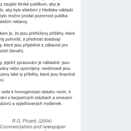
by zaujalo široké publikum, aby je
lo, aby bylo efektivní z hlediska nákladů
bylo možno prodat pozornost publika
telům reklamy.
kem je, že jsou přehlíženy příběhy, které
ly pohoršit, a přednost dostávají
y, které jsou přijatelné a zábavné pro
počet čtenářů.
y, jejichž zpracování je nákladné, jsou
vány nebo opomíjeny, nevšímavě jsou
zeny také ty příběhy, které jsou finančně
ní.
 vede k homogenizaci obsahu novin, k
vání o bezpečných otázkách a omezení
názorů a vyjadřovaných myšlenek.
R.G. Picard, (2004)
“Commercialism and newspaper