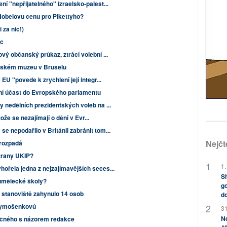
í "nepřijatelného" izraelsko-palest...
obelovu cenu pro Pikettyho?
 za nic!)
oc
vý občanský průkaz, ztrácí volební ...
ovském muzeu v Bruselu
EU "povede k zrychlení její integr...
ní účast do Evropského parlamentu
 nedělních prezidentských voleb na ...
otože se nezajímají o dění v Evr...
 nepodařilo v Británii zabránit tom...
Nejčt
 rozpadá
strany UKIP?
1.
ořela jedna z nejzajímavějších seces...
Sh
umělecké školy?
go
é stanoviště zahynulo 14 osob
do
 Tymošenkovú
31
Ne
ečného s názorem redakce