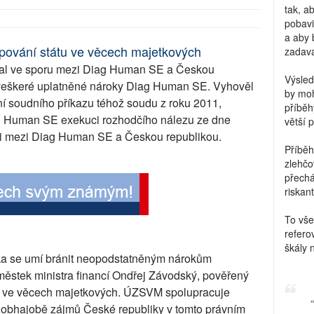
tak, a
pobavi
a aby 
pování státu ve věcech majetkových
zadava
al ve sporu mezi Diag Human SE a Českou
Výsled
l veškeré uplatněné nároky Diag Human SE. Vyhověl
by moh
ní soudního příkazu téhož soudu z roku 2011,
příběh
ag Human SE exekuci rozhodčího nálezu ze dne
větší 
ráži mezi Diag Human SE a Českou republikou.
Příběh
zlehčo
přechá
riskant
To vše
refero
škály 
ika se umí bránit neopodstatněným nárokům
ěstek ministra financí Ondřej Závodský, pověřený
tu ve věcech majetkových. ÚZSVM spolupracuje
i obhajobě zájmů České republiky v tomto právním