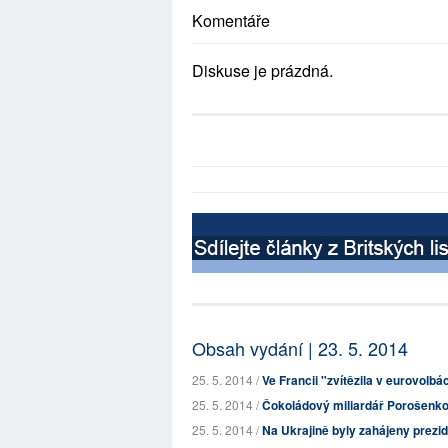
Komentáře
Diskuse je prázdná.
Obsah vydání | 23. 5. 2014
25. 5. 2014 /
Ve Francii "zvítězila v eurovolbá
25. 5. 2014 /
Čokoládový miliardář Porošenko 
25. 5. 2014 /
Na Ukrajině byly zahájeny prezi