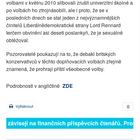
volbami v květnu 2010 slibovali zrušit univerzitní školné a
po volbách ho ztrojnásobili, ale i proto, že se v
posledních dnech se stal jeden z nejvýznamnějších
činitelů Liberálnědemokratické strany Lord Rennard
terčem obvinění asi deseti poslankyň, že je sexuálně
obtěžoval.
Pozorovatelé poukazují na to, že debakl britských
konzervativců v těchto doplňovacích volbách zřejmě
znamená, že prohrají příští všeobecné volby.
Podrobnosti v angličtině
ZDE
0
Vytisknout
lně závisejí na finančních příspěvcích čtenářů. Prosím