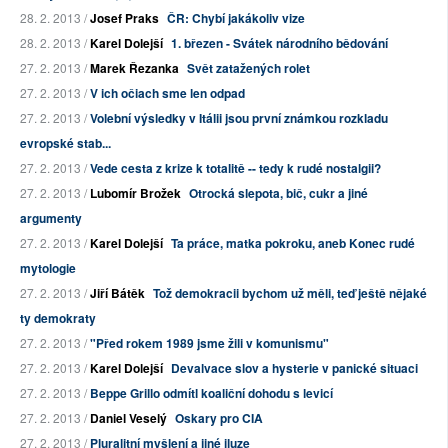
28. 2. 2013 /
Josef Praks
ČR: Chybí jakákoliv vize
28. 2. 2013 /
Karel Dolejší
1. březen - Svátek národního bědování
27. 2. 2013 /
Marek Řezanka
Svět zatažených rolet
27. 2. 2013 /
V ich očiach sme len odpad
27. 2. 2013 /
Volební výsledky v Itálii jsou první známkou rozkladu
evropské stab...
27. 2. 2013 /
Vede cesta z krize k totalitě -- tedy k rudé nostalgii?
27. 2. 2013 /
Lubomír Brožek
Otrocká slepota, bič, cukr a jiné
argumenty
27. 2. 2013 /
Karel Dolejší
Ta práce, matka pokroku, aneb Konec rudé
mytologie
27. 2. 2013 /
Jiří Bátěk
Tož demokracii bychom už měli, teď ještě nějaké
ty demokraty
27. 2. 2013 /
"Před rokem 1989 jsme žili v komunismu"
27. 2. 2013 /
Karel Dolejší
Devalvace slov a hysterie v panické situaci
27. 2. 2013 /
Beppe Grillo odmítl koaliční dohodu s levicí
27. 2. 2013 /
Daniel Veselý
Oskary pro CIA
27. 2. 2013 /
Pluralitní myšlení a jiné iluze