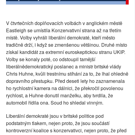
SOCIÁLNÍ SÍTĚ
RUBRIKY
V čtvrtečních doplňovacích volbách v anglickém městě
Eastleigh se umístila Konzervativní strana až na třetím
PLNÁ VERZE STRÁNEK
místě. Volby vyhráli liberální demokraté, kteří město
tradičně drží, i když se zmenšenou většinou. Druhé místo
získal kandidát za extremní euroskeptickou stranu UKIP.
Volby se konaly poté, co odstoupil tamější
liberálnědemokratický poslanec a ministr britské vlády
Chris Huhne, kvůli trestnímu stíhání za to, že lhal ohledně
dopravního přestupku. Před deseti lety ho zaznamenala
ho rychlostní kamera na dálnici, že překročil povolenou
rychlost, a Huhne donutil manželku, aby tvrdila, že
automobil řídila ona. Soud ho shledal vinným.
Liberální demokraté jsou v britské politice pod
podstatným tlakem, nejen proto, že jsou součástí
kontroverzní koalice s konzervativci, nejen proto, že před