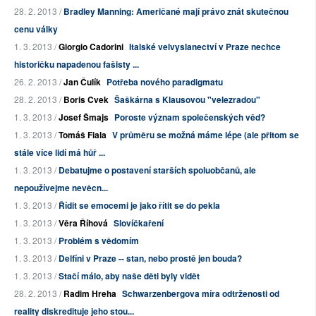
28. 2. 2013 /
Bradley Manning: Američané mají právo znát skutečnou
cenu války
1. 3. 2013 /
Giorgio Cadorini
Italské velvyslanectví v Praze nechce
historičku napadenou fašisty ...
26. 2. 2013 /
Jan Čulík
Potřeba nového paradigmatu
28. 2. 2013 /
Boris Cvek
Šaškárna s Klausovou "velezradou"
1. 3. 2013 /
Josef Šmajs
Poroste význam společenských věd?
1. 3. 2013 /
Tomáš Fiala
V průměru se možná máme lépe (ale přitom se
stále více lidí má hůř ...
1. 3. 2013 /
Debatujme o postavení starších spoluobčanů, ale
nepoužívejme nevěcn...
1. 3. 2013 /
Řídit se emocemi je jako řítit se do pekla
1. 3. 2013 /
Věra Říhová
Slovíčkaření
1. 3. 2013 /
Problém s vědomím
1. 3. 2013 /
Delfíni v Praze -- stan, nebo prostě jen bouda?
1. 3. 2013 /
Stačí málo, aby naše děti byly vidět
28. 2. 2013 /
Radim Hreha
Schwarzenbergova míra odtrženosti od
reality diskredituje jeho stou...