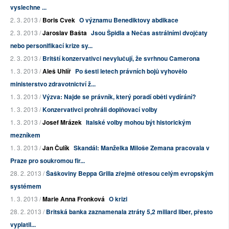
vyslechne ...
2. 3. 2013 /
Boris Cvek
O významu Benediktovy abdikace
2. 3. 2013 /
Jaroslav Bašta
Jsou Špidla a Nečas astrálními dvojčaty
nebo personifikací krize sy...
2. 3. 2013 /
Britští konzervativci nevylučují, že svrhnou Camerona
1. 3. 2013 /
Aleš Uhlíř
Po šesti letech právních bojů vyhovělo
ministerstvo zdravotnictví ž...
1. 3. 2013 /
Výzva: Najde se právník, který poradí oběti vydírání?
1. 3. 2013 /
Konzervativci prohráli doplňovací volby
1. 3. 2013 /
Josef Mrázek
Italské volby mohou být historickým
mezníkem
1. 3. 2013 /
Jan Čulík
Skandál: Manželka Miloše Zemana pracovala v
Praze pro soukromou fir...
28. 2. 2013 /
Šaškoviny Beppa Grilla zřejmě otřesou celým evropským
systémem
1. 3. 2013 /
Marie Anna Fronková
O krizi
28. 2. 2013 /
Britská banka zaznamenala ztráty 5,2 miliard liber, přesto
vyplatil...