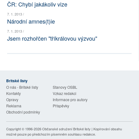
ČR: Chybí jakákoliv vize
SOCIÁLNÍ SÍTĚ
7. 1. 2013 /
Národní amnes(t)ie
RUBRIKY
7. 1. 2013 /
PLNÁ VERZE STRÁNEK
Jsem rozhořčen "tříkrálovou výzvou"
Britské listy
O nás - Britské listy
Stanovy OSBL
Kontakty
Vzkaz redakci
Opravy
Informace pro autory
Reklama
Příspěvky
Obchodní podmínky
Copyright © 1996-2026
Občanské sdružení Britské listy
| Kopírování obsahu
možné pouze po předchozím písemném souhlasu redakce.