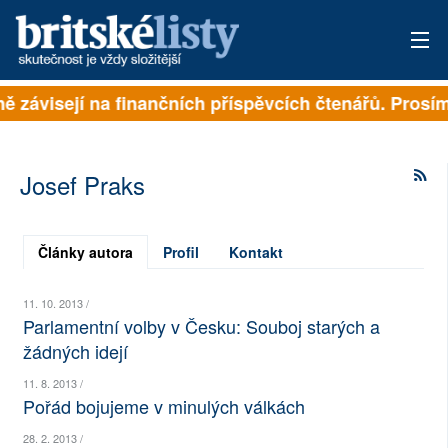
lně závisejí na finančních příspěvcích čtenářů. Prosím
PŘIHLÁSIT
AKTUÁLNÍ VYDÁNÍ
Josef Praks
ARCHIV
ROZHOVORY
Články autora
Profil
Kontakt
TÉMATA
11. 10. 2013 /
Parlamentní volby v Česku: Souboj starých a
NEJČTENĚJŠÍ ZA 7 DNÍ
žádných idejí
AUTOŘI
11. 8. 2013 /
Pořád bojujeme v minulých válkách
PŘÍSPĚVKY NA PROVOZ
28. 2. 2013 /