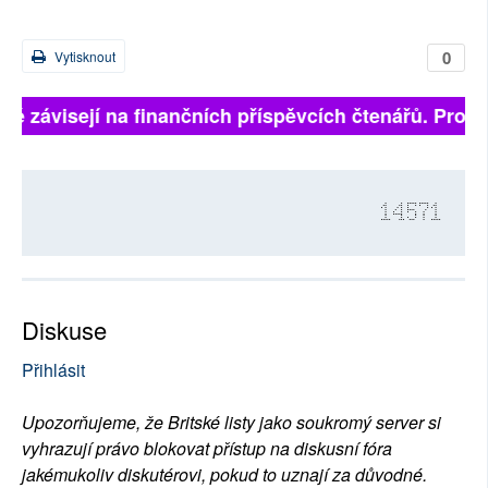
0
Vytisknout
lně závisejí na finančních příspěvcích čtenářů. Prosím
14571
Diskuse
Přihlásit
Upozorňujeme, že Britské listy jako soukromý server si
vyhrazují právo blokovat přístup na diskusní fóra
jakémukoliv diskutérovi, pokud to uznají za důvodné.