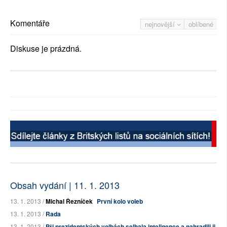
Komentáře
nejnovější
oblíbené
Diskuse je prázdná.
Obsah vydání | 11. 1. 2013
13. 1. 2013 /
Michal Řezníček
První kolo voleb
13. 1. 2013 /
Rada
13. 1. 2013 /
Při prezidentských volbách selhala inteligence a nahradili ji