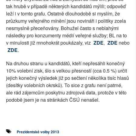
tak hrubě v případě některých kandidátů mýlili; odpověď
leží i v tomto grafu. Ostatně dlouhodobě si myslím, že
průzkumy veřejného mínění jsou novináři i politiky zcela
nesmyslně přeceňovány. Bohužel často s neblahými
následky pro konzumenty médií veřejné služby; BL na to
v minulosti již mnohokrát poukázaly, viz
ZDE
,
ZDE
nebo
ZDE
.
Na druhou stranu u kandidátů, kteří nepřesáhli konečný
10% volební zisk, šlo s velkou přesností (cca 0.5 %) určit
jejich konečný výsledek již po sečtení několika tisíc hlasů
(desítky volebních okrsků). To sice z grafu není patrné,
ale rád zájemcům poskytnu zdrojová data, protože v této
podobě jsem je na stránkách ČSÚ nenašel.
Prezidentské volby 2013