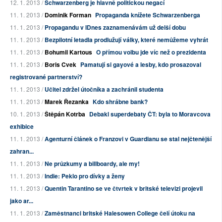
12. 1. 2013 /
Schwarzenberg je hlavně politickou negací
11. 1. 2013 /
Dominik Forman
Propaganda knížete Schwarzenberga
11. 1. 2013 /
Propagandu v IDnes zaznamenávám už delší dobu
11. 1. 2013 /
Bezpilotní letadla prodlužují války, které nemůžeme vyhrát
11. 1. 2013 /
Bohumil Kartous
O přímou volbu jde víc než o prezidenta
11. 1. 2013 /
Boris Cvek
Pamatují si gayové a lesby, kdo prosazoval
registrované partnerství?
11. 1. 2013 /
Učitel zdržel útočníka a zachránil studenta
11. 1. 2013 /
Marek Řezanka
Kdo shrábne bank?
10. 1. 2013 /
Štěpán Kotrba
Debakl superdebaty ČT: byla to Moravcova
exhibice
11. 1. 2013 /
Agenturní článek o Franzovi v Guardianu se stal nejčtenější
zahran...
11. 1. 2013 /
Ne průzkumy a billboardy, ale my!
11. 1. 2013 /
Indie: Peklo pro dívky a ženy
11. 1. 2013 /
Quentin Tarantino se ve čtvrtek v britské televizi projevil
jako ar...
11. 1. 2013 /
Zaměstnanci britské Halesowen College čelí útoku na