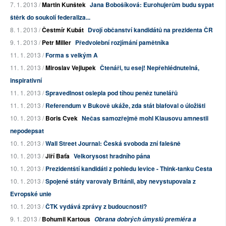
7. 1. 2013 /
Martin Kunštek
Jana Bobošíková: Eurohujerům budu sypat
štěrk do soukolí federaliza...
8. 1. 2013 /
Čestmír Kubát
Dvojí občanství kandidátů na prezidenta ČR
9. 1. 2013 /
Petr Miller
Předvolební rozjímání pamětníka
11. 1. 2013 /
Forma s velkým A
11. 1. 2013 /
Miroslav Vejlupek
Čtenáři, tu esej! Nepřehlédnutelná,
inspirativní
11. 1. 2013 /
Spravedlnost oslepla pod tíhou peněz tunelářů
11. 1. 2013 /
Referendum v Bukově ukáže, zda stát blafoval o úložišti
10. 1. 2013 /
Boris Cvek
Nečas samozřejmě mohl Klausovu amnestii
nepodepsat
10. 1. 2013 /
Wall Street Journal: Česká svoboda zní falešně
10. 1. 2013 /
Jiří Baťa
Velkorysost hradního pána
10. 1. 2013 /
Prezidentští kandidáti z pohledu levice - Think-tanku Cesta
10. 1. 2013 /
Spojené státy varovaly Británii, aby nevystupovala z
Evropské unie
10. 1. 2013 /
ČTK vydává zprávy z budoucnosti?
9. 1. 2013 /
Bohumil Kartous
Obrana dobrých úmyslů premiéra a