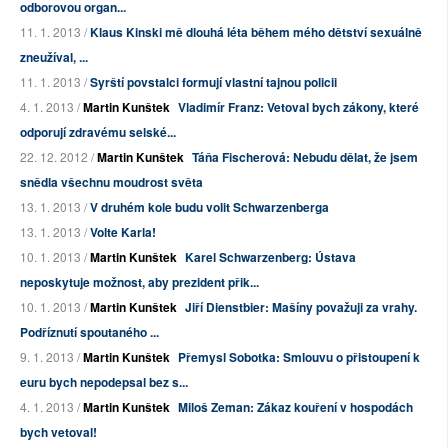
odborovou organ...
11. 1. 2013 /
Klaus Kinski mě dlouhá léta během mého dětství sexuálně
zneužíval, ...
11. 1. 2013 /
Syrští povstalci formují vlastní tajnou policii
4. 1. 2013 /
Martin Kunštek
Vladimír Franz: Vetoval bych zákony, které
odporují zdravému selské...
22. 12. 2012 /
Martin Kunštek
Táňa Fischerová: Nebudu dělat, že jsem
snědla všechnu moudrost světa
13. 1. 2013 /
V druhém kole budu volit Schwarzenberga
13. 1. 2013 /
Volte Karla!
10. 1. 2013 /
Martin Kunštek
Karel Schwarzenberg: Ústava
neposkytuje možnost, aby prezident přik...
10. 1. 2013 /
Martin Kunštek
Jiří Dienstbier: Mašíny považuji za vrahy.
Podříznutí spoutaného ...
9. 1. 2013 /
Martin Kunštek
Přemysl Sobotka: Smlouvu o přistoupení k
euru bych nepodepsal bez s...
4. 1. 2013 /
Martin Kunštek
Miloš Zeman: Zákaz kouření v hospodách
bych vetoval!