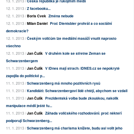
13. 1. 2013 /
Česká republika je rukojmím médií
12. 1. 2013 /
Z facebooku...
12. 1. 2013 /
Boris Cvek
Změna nebude
12. 1. 2013 /
Milan Daniel
Proč Dientsbier prohrál a co sociální
demokracie?
12. 1. 2013 /
Českým voličům lze mediální masáží vnutit naprosto
všechno
12. 1. 2013 /
Jan Čulík
V druhém kole se střetne Zeman se
Schwarzenbergem
11. 1. 2013 /
Jan Čulík
V iDnes mají strach: iDNES.cz se nepokrytě
zapojila do politické p...
11. 1. 2013 /
Schwarzenberg má mnoho pozitivních rysů
11. 1. 2013 /
Kandidáti: Schwarzenbergovi lidé chtějí, abychom se vzdali
11. 1. 2013 /
Jan Čulík
Prezidentská volba bude zkouškou, nakolik
manipulace médií ještě fu...
11. 1. 2013 /
Jan Čulík
Záhada voličského rozhodování: proč někteří
podporují Schwarzenberg...
11. 1. 2013 /
Schwarzenberg má charisma knížete, budu asi volit jeho