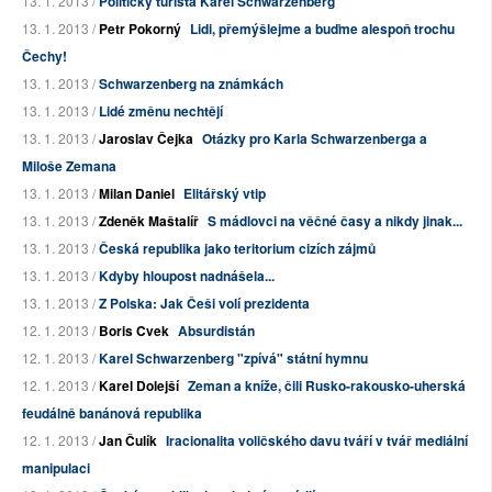
13. 1. 2013 /
Politický turista Karel Schwarzenberg
13. 1. 2013 /
Petr Pokorný
Lidi, přemýšlejme a buďme alespoň trochu
Čechy!
13. 1. 2013 /
Schwarzenberg na známkách
13. 1. 2013 /
Lidé změnu nechtějí
13. 1. 2013 /
Jaroslav Čejka
Otázky pro Karla Schwarzenberga a
Miloše Zemana
13. 1. 2013 /
Milan Daniel
Elitářský vtip
13. 1. 2013 /
Zdeněk Maštalíř
S mádlovci na věčné časy a nikdy jinak...
13. 1. 2013 /
Česká republika jako teritorium cizích zájmů
13. 1. 2013 /
Kdyby hloupost nadnášela...
13. 1. 2013 /
Z Polska: Jak Češi volí prezidenta
12. 1. 2013 /
Boris Cvek
Absurdistán
12. 1. 2013 /
Karel Schwarzenberg "zpívá" státní hymnu
12. 1. 2013 /
Karel Dolejší
Zeman a kníže, čili Rusko-rakousko-uherská
feudálně banánová republika
12. 1. 2013 /
Jan Čulík
Iracionalita voličského davu tváří v tvář mediální
manipulaci