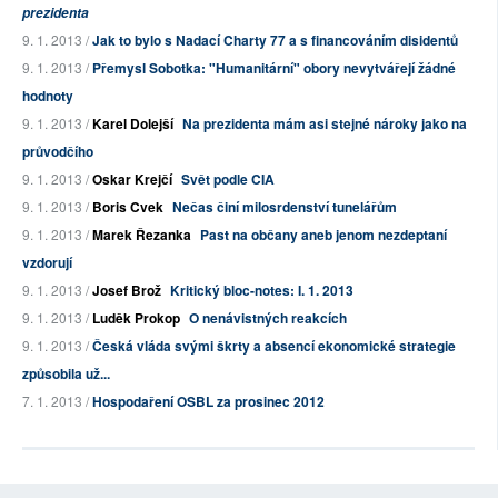
prezidenta
9. 1. 2013 /
Jak to bylo s Nadací Charty 77 a s financováním disidentů
9. 1. 2013 /
Přemysl Sobotka: "Humanitární" obory nevytvářejí žádné
hodnoty
9. 1. 2013 /
Karel Dolejší
Na prezidenta mám asi stejné nároky jako na
průvodčího
9. 1. 2013 /
Oskar Krejčí
Svět podle CIA
9. 1. 2013 /
Boris Cvek
Nečas činí milosrdenství tunelářům
9. 1. 2013 /
Marek Řezanka
Past na občany aneb jenom nezdeptaní
vzdorují
9. 1. 2013 /
Josef Brož
Kritický bloc-notes: I. 1. 2013
9. 1. 2013 /
Luděk Prokop
O nenávistných reakcích
9. 1. 2013 /
Česká vláda svými škrty a absencí ekonomické strategie
způsobila už...
7. 1. 2013 /
Hospodaření OSBL za prosinec 2012