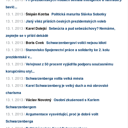
bavič...
13. 1. 2013 /
Štěpán Kotrba
Politická maturita Slávka Sobotky
13. 1. 2013 /
Jistý vítěz příštích českých prezidentských voleb
13. 1. 2013 /
Karel Dolejší
Sebeúcta a pud sebezáchovy? Nemáme,
zeptejte se v příští dekádě
13. 1. 2013 /
Boris Cvek
Schwarzenbergovi voliči nejsou idioti
13. 1. 2013 /
Stanovisko Spojenectví práce a solidarity ke 2. kolu
prezidentské v...
13. 1. 2013 /
Veřejnost z 50 procent vyjádřila podporu současnému
korupčnímu styl...
13. 1. 2013 /
Schwarzenberga volila velká města
13. 1. 2013 /
Karel Schwarzenberg je velký duch a má obrovské
charisma
13. 1. 2013 /
Václav Novotný
Osobní zkušenosti s Karlem
Schwarzenbergem
13. 1. 2013 /
Argumentace vysvětlující, proč je dobré volit
Schwarzenberga