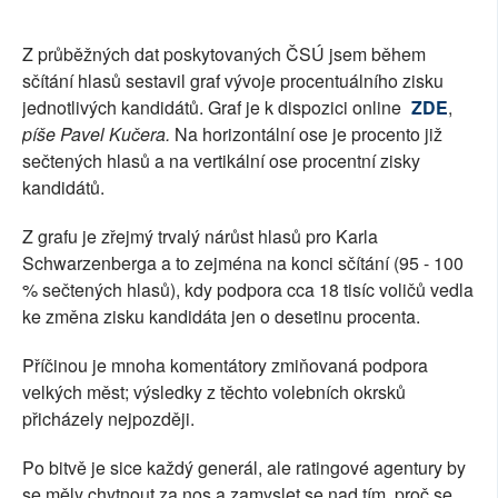
SOCIÁLNÍ SÍTĚ
Z průběžných dat poskytovaných ČSÚ jsem během
RUBRIKY
sčítání hlasů sestavil graf vývoje procentuálního zisku
jednotlivých kandidátů. Graf je k dispozici online
ZDE
,
PLNÁ VERZE STRÁNEK
píše Pavel Kučera.
Na horizontální ose je procento již
sečtených hlasů a na vertikální ose procentní zisky
kandidátů.
Z grafu je zřejmý trvalý nárůst hlasů pro Karla
Schwarzenberga a to zejména na konci sčítání (95 - 100
% sečtených hlasů), kdy podpora cca 18 tisíc voličů vedla
ke změna zisku kandidáta jen o desetinu procenta.
Příčinou je mnoha komentátory zmiňovaná podpora
velkých měst; výsledky z těchto volebních okrsků
přicházely nejpozději.
Po bitvě je sice každý generál, ale ratingové agentury by
se měly chytnout za nos a zamyslet se nad tím, proč se