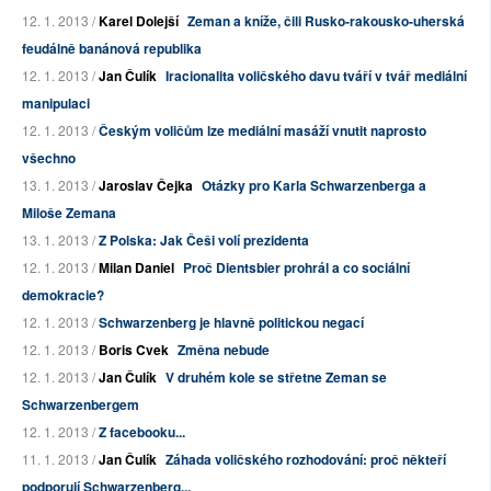
12. 1. 2013 /
Karel Dolejší
Zeman a kníže, čili Rusko-rakousko-uherská
feudálně banánová republika
12. 1. 2013 /
Jan Čulík
Iracionalita voličského davu tváří v tvář mediální
manipulaci
12. 1. 2013 /
Českým voličům lze mediální masáží vnutit naprosto
všechno
13. 1. 2013 /
Jaroslav Čejka
Otázky pro Karla Schwarzenberga a
Miloše Zemana
13. 1. 2013 /
Z Polska: Jak Češi volí prezidenta
12. 1. 2013 /
Milan Daniel
Proč Dientsbier prohrál a co sociální
demokracie?
12. 1. 2013 /
Schwarzenberg je hlavně politickou negací
12. 1. 2013 /
Boris Cvek
Změna nebude
12. 1. 2013 /
Jan Čulík
V druhém kole se střetne Zeman se
Schwarzenbergem
12. 1. 2013 /
Z facebooku...
11. 1. 2013 /
Jan Čulík
Záhada voličského rozhodování: proč někteří
podporují Schwarzenberg...