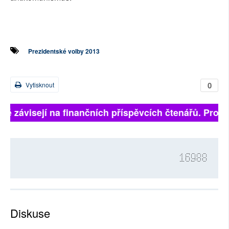
Prezidentské volby 2013
0
Vytisknout
lně závisejí na finančních příspěvcích čtenářů. Prosím
16988
Diskuse