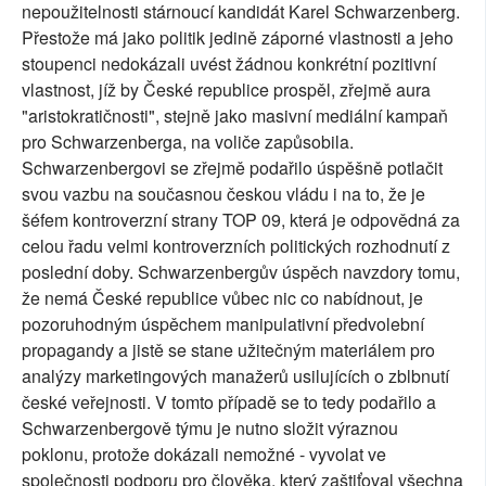
nepoužitelnosti stárnoucí kandidát Karel Schwarzenberg.
Přestože má jako politik jedině záporné vlastnosti a jeho
stoupenci nedokázali uvést žádnou konkrétní pozitivní
vlastnost, jíž by České republice prospěl, zřejmě aura
"aristokratičnosti", stejně jako masivní mediální kampaň
pro Schwarzenberga, na voliče zapůsobila.
Schwarzenbergovi se zřejmě podařilo úspěšně potlačit
svou vazbu na současnou českou vládu i na to, že je
šéfem kontroverzní strany TOP 09, která je odpovědná za
celou řadu velmi kontroverzních politických rozhodnutí z
poslední doby. Schwarzenbergův úspěch navzdory tomu,
že nemá České republice vůbec nic co nabídnout, je
pozoruhodným úspěchem manipulativní předvolební
propagandy a jistě se stane užitečným materiálem pro
analýzy marketingových manažerů usilujících o zblbnutí
české veřejnosti. V tomto případě se to tedy podařilo a
Schwarzenbergově týmu je nutno složit výraznou
poklonu, protože dokázali nemožné - vyvolat ve
společnosti podporu pro člověka, který zaštiťoval všechna