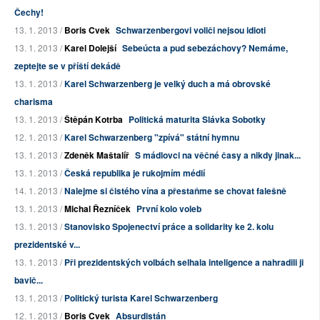
Čechy!
13. 1. 2013 /
Boris Cvek
Schwarzenbergovi voliči nejsou idioti
13. 1. 2013 /
Karel Dolejší
Sebeúcta a pud sebezáchovy? Nemáme,
zeptejte se v příští dekádě
13. 1. 2013 /
Karel Schwarzenberg je velký duch a má obrovské
charisma
13. 1. 2013 /
Štěpán Kotrba
Politická maturita Slávka Sobotky
12. 1. 2013 /
Karel Schwarzenberg "zpívá" státní hymnu
13. 1. 2013 /
Zdeněk Maštalíř
S mádlovci na věčné časy a nikdy jinak...
13. 1. 2013 /
Česká republika je rukojmím médií
14. 1. 2013 /
Nalejme si čistého vína a přestaňme se chovat falešně
13. 1. 2013 /
Michal Řezníček
První kolo voleb
13. 1. 2013 /
Stanovisko Spojenectví práce a solidarity ke 2. kolu
prezidentské v...
13. 1. 2013 /
Při prezidentských volbách selhala inteligence a nahradili ji
bavič...
13. 1. 2013 /
Politický turista Karel Schwarzenberg
12. 1. 2013 /
Boris Cvek
Absurdistán