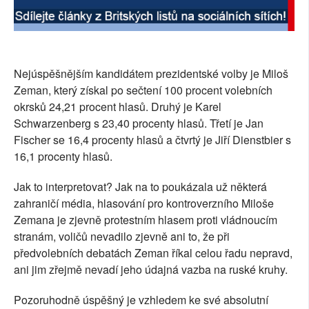
SOCIÁLNÍ SÍTĚ
RUBRIKY
Nejúspěšnějším kandidátem prezidentské volby je Miloš
PLNÁ VERZE STRÁNEK
Zeman, který získal po sečtení 100 procent volebních
okrsků 24,21 procent hlasů. Druhý je Karel
Schwarzenberg s 23,40 procenty hlasů. Třetí je Jan
Fischer se 16,4 procenty hlasů a čtvrtý je Jiří Dienstbier s
16,1 procenty hlasů.
Jak to interpretovat? Jak na to poukázala už některá
zahraničí média, hlasování pro kontroverzního Miloše
Zemana je zjevně protestním hlasem proti vládnoucím
stranám, voličů nevadilo zjevně ani to, že při
předvolebních debatách Zeman říkal celou řadu nepravd,
ani jim zřejmě nevadí jeho údajná vazba na ruské kruhy.
Pozoruhodně úspěšný je vzhledem ke své absolutní