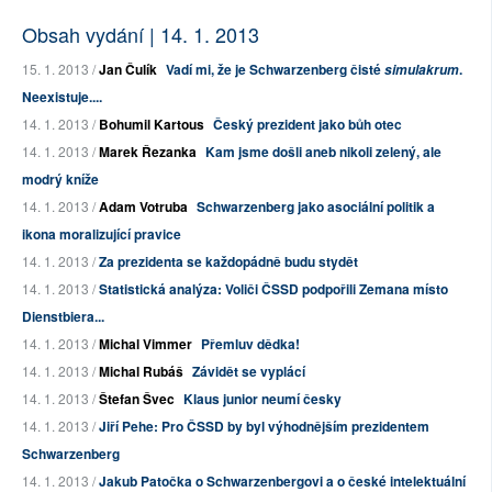
Obsah vydání | 14. 1. 2013
15. 1. 2013 /
Jan Čulík
Vadí mi, že je Schwarzenberg čisté
.
simulakrum
Neexistuje....
14. 1. 2013 /
Bohumil Kartous
Český prezident jako bůh otec
14. 1. 2013 /
Marek Řezanka
Kam jsme došli aneb nikoli zelený, ale
modrý kníže
14. 1. 2013 /
Adam Votruba
Schwarzenberg jako asociální politik a
ikona moralizující pravice
14. 1. 2013 /
Za prezidenta se každopádně budu stydět
14. 1. 2013 /
Statistická analýza: Voliči ČSSD podpořili Zemana místo
Dienstbiera...
14. 1. 2013 /
Michal Vimmer
Přemluv dědka!
14. 1. 2013 /
Michal Rubáš
Závidět se vyplácí
14. 1. 2013 /
Štefan Švec
Klaus junior neumí česky
14. 1. 2013 /
Jiří Pehe: Pro ČSSD by byl výhodnějším prezidentem
Schwarzenberg
14. 1. 2013 /
Jakub Patočka o Schwarzenbergovi a o české intelektuální