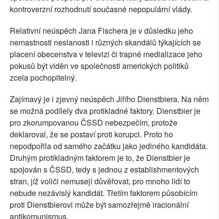
kontroverzní rozhodnutí současné nepopulární vlády.
Relativní neúspěch Jana Fischera je v důsledku jeho
nemastnosti neslanosti i různých skandálů týkajících se
placení obecenstva v televizi či trapné medializace jeho
pokusů být viděn ve společnosti amerických politiků
zcela pochopitelný.
Zajímavý je i zjevný neúspěch Jiřího Dienstbiera. Na něm
se možná podílely dva protikladné faktory. Dienstbier je
pro zkorumpovanou ČSSD nebezpečím, protože
deklaroval, že se postaví proti korupci. Proto ho
nepodpořila od samého začátku jako jediného kandidáta.
Druhým protikladným faktorem je to, že Dienstbier je
spojován s ČSSD, tedy s jednou z establishmentových
stran, jíž voliči nemusejí důvěřovat, pro mnoho lidí to
nebude nezávislý kandidát. Třetím faktorem působícím
proti Dienstbierovi může být samozřejmě iracionální
antikomunismus.