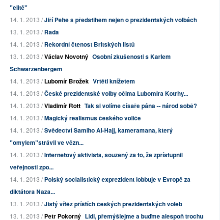
"elitě"
14. 1. 2013 /
Jiří Pehe s předstihem nejen o prezidentských volbách
13. 1. 2013 /
Rada
14. 1. 2013 /
Rekordní čtenost Britských listů
13. 1. 2013 /
Václav Novotný
Osobní zkušenosti s Karlem
Schwarzenbergem
14. 1. 2013 /
Lubomír Brožek
Vrtěti knížetem
14. 1. 2013 /
České prezidentské volby očima Lubomíra Kotrhy...
14. 1. 2013 /
Vladimír Rott
Tak si volíme císaře pána -- národ sobě?
14. 1. 2013 /
Magický realismus českého voliče
14. 1. 2013 /
Svědectví Samiho Al-Hajj, kameramana, který
"omylem"strávil ve vězn...
14. 1. 2013 /
Internetový aktivista, souzený za to, že zpřístupnil
veřejnosti zpo...
14. 1. 2013 /
Polský socialistický exprezident lobbuje v Evropě za
diktátora Naza...
13. 1. 2013 /
Jistý vítěz příštích českých prezidentských voleb
13. 1. 2013 /
Petr Pokorný
Lidi, přemýšlejme a buďme alespoň trochu