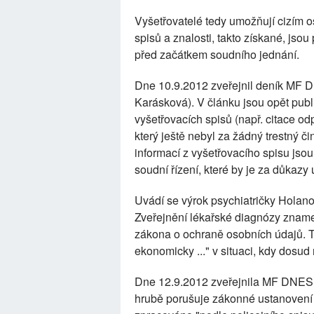
Vyšetřovatelé tedy umožňují cizím 
spisů a znalosti, takto získané, jso
před začátkem soudního jednání.
Dne 10.9.2012 zveřejnil deník MF D
Karásková). V článku jsou opět pub
vyšetřovacích spisů (např. citace o
který ještě nebyl za žádný trestný
informací z vyšetřovacího spisu jso
soudní řízení, které by je za důkazy 
Uvádí se výrok psychiatričky Holano
Zveřejnění lékařské diagnózy znamen
zákona o ochraně osobních údajů. T
ekonomicky ..." v situaci, kdy dosu
Dne 12.9.2012 zveřejnila MF DNES ve
hrubě porušuje zákonné ustanovení o