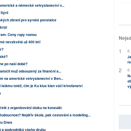
americké a německé velvyslanectví v...
Sýrií
jských zbraní pro syrské povstalce
krizi
gram. Ceny ropy rostou
Nejsd
emě nevzkvétá už 400 let!
še?
6.
eské?
Ja
ře
ne po naší době?
6.
natočil muž odsouzený za finanční a...
NA
ům na americké velvyslanectví v Ben...
ob
i islámu totéž, čím je Ku klux klan vůči křesťanství
v
a
zřelé z organizování útoku na konzulát
udoucnost? Nejdřív škola, pak cestování a modeling...
tu Dnes
jů a podvodníků všeho druhu