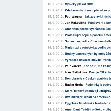
15. 9. 2012 /
Cynický plakát ODS
15. 9. 2012 /
Kde berou tu drzost, plácat se po 
15. 9. 2012 /
Petr Wagner
Jak zastavit řítící 
15. 9. 2012 /
Jan Makovička
Pančování alkoh
15. 9. 2012 /
Americká policie vyslýchala úda
15. 9. 2012 /
Protestující bojují s policií u am
15. 9. 2012 /
Súdánci napadli v Chartúmu bri
14. 9. 2012 /
Ministr zdravotnictví zavedl s oka
13. 9. 2012 /
Rodiny usmrcených by měly žád
15. 9. 2012 /
Výrobci a dovozci lihovin: Prohib
15. 9. 2012 /
Petr Vařeka
Kdo šetří, má za tři
14. 9. 2012 /
Ilona Švihlíková
Proč je ČR kolo
15. 9. 2012 /
Demokracie v České republice je
14. 9. 2012 /
Radim Hreha
Podmínky k podvo
16. 9. 2012 /
Starší Britové zastávají ultrapra
14. 9. 2012 /
Dva mrtví při útoku na americké
14. 9. 2012 /
Egyptské Muslimské bratrstvo zr
14. 9. 2012 /
Američané "věděli o útoku v Liby