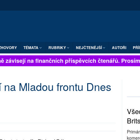
ZHOVORY
TÉMATA
RUBRIKY
NEJČTENĚJŠÍ
AUTOŘI
PŘÍ
 závisejí na finančních příspěvcích čtenářů. Prosíme, 
í na Mladou frontu Dnes
Všec
Brit
Primár
komerc