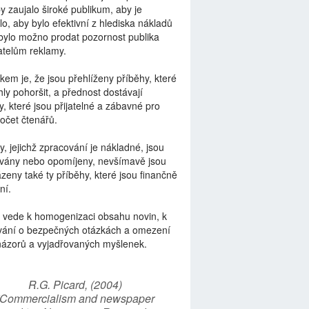
by zaujalo široké publikum, aby je
lo, aby bylo efektivní z hlediska nákladů
bylo možno prodat pozornost publika
telům reklamy.
kem je, že jsou přehlíženy příběhy, které
ly pohoršit, a přednost dostávají
y, které jsou přijatelné a zábavné pro
počet čtenářů.
y, jejichž zpracování je nákladné, jsou
vány nebo opomíjeny, nevšímavě jsou
zeny také ty příběhy, které jsou finančně
ní.
 vede k homogenizaci obsahu novin, k
vání o bezpečných otázkách a omezení
názorů a vyjadřovaných myšlenek.
R.G. Picard, (2004)
“Commercialism and newspaper