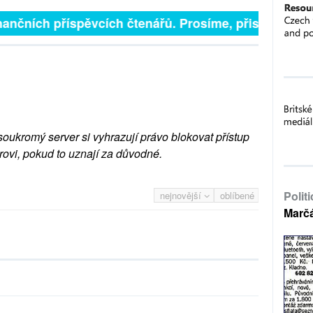
ančních příspěvcích čtenářů. Prosíme, přispějte. ➥
soukromý server si vyhrazují právo blokovat přístup
rovi, pokud to uznají za důvodné.
Polit
nejnovější
oblíbené
Marč