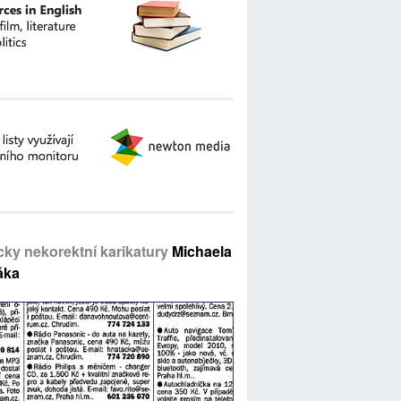
icky nekorektní karikatury
Michaela
áka