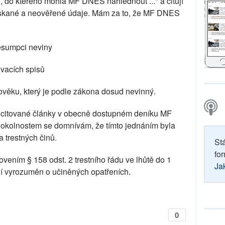
, do kterého mohla MF DNES nahlédnout ..." a citují
ískané a neověřené údaje. Mám za to, že MF DNES
esumpci neviny
ovacích spisů
lověku, který je podle zákona dosud nevinný.
ně citované články v obecně dostupném deníku MF
kolnostem se domnívám, že tímto jednáním byla
 trestných činů.
St
for
vením § 158 odst. 2 trestního řádu ve lhůtě do 1
Ja
í vyrozuměn o učiněných opatřeních.
0