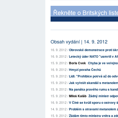
Obsah vydání | 14. 9. 2012
16. 9. 2012 /
Obrovské demonstrace proti škrt
16. 9. 2012 /
Letecký úder NATO "usmrtil v A
15. 9. 2012 /
Boris Cvek
Chyba je ve veřejno
16. 9. 2012 /
Hmyzí povaha Čechů
15. 9. 2012 /
Lidl: "Prohibice potrvá až do odv
15. 9. 2012 /
Jak vyřešit skandál s metanole
15. 9. 2012 /
Na panáka pravého rumu s kand
15. 9. 2012 /
Miloš Kaláb
Žádný ministr odpo
16. 9. 2012 /
V Číně se kvůli sporu o ostrovy 
14. 9. 2012 /
Problém s otravami metanolem z
15. 9. 2012 /
Žádám tímto ministra vnitra a zd