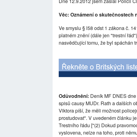
Dne 12.9.2012 jsem zaslal Policii ČR
Věc: Oznámení o skutečnostech na
Ve smyslu § l58 odst 1 zákona č. 141/
platném znění (dále jen "trestní řád
nasvědčující tomu, že byl spáchán 
Odůvodnění:
Deník MF DNES dne 1.
spisů causy MUDr. Rath a dalších o
Viktora píší, že měli možnost police
prostudovat". V uvedeném článku je 
Trestního řádu ["(2) Dokud pravom
vyslovena, nelze na toho, proti němuž