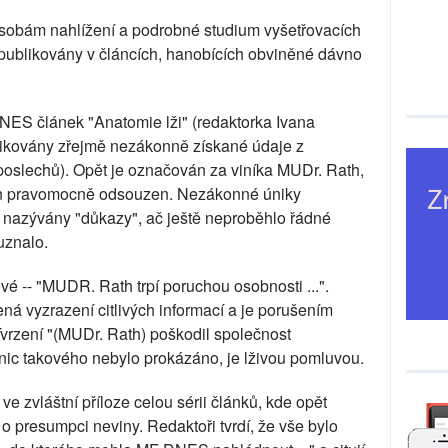
osobám nahlížení a podrobné studium vyšetřovacích
u publikovány v článcích, hanobících obviněné dávno
NES článek "Anatomie lži" (redaktorka Ivana
likovány zřejmě nezákonně získané údaje z
dposlechů). Opět je označován za viníka MUDr. Rath,
 čin pravomocně odsouzen. Nezákonné úniky
u nazývány "důkazy", ač ještě neproběhlo řádné
uznalo.
vé -- "MUDR. Rath trpí poruchou osobnosti ...".
á vyzrazení citlivých informací a je porušením
vrzení "(MUDr. Rath) poškodil společnost
d nic takového nebylo prokázáno, je lživou pomluvou.
 zvláštní příloze celou sérii článků, kde opět
 presumpci neviny. Redaktoři tvrdí, že vše bylo