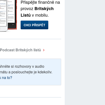
Přispějte finančně na
provoz
Britských
v mobilu.
Listů
CHCI PŘISPĚT
Podcast Britských listů
áhněte si rozhovory v audio
mátu a poslouchejte je kdekoliv.
k na to?