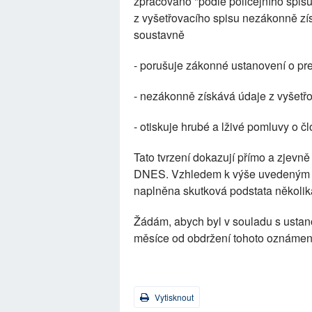
zpracováno "podle policejního spisu
z vyšetřovacího spisu nezákonně z
soustavně
- porušuje zákonné ustanovení o pr
- nezákonně získává údaje z vyšetř
- otiskuje hrubé a lživé pomluvy o č
Tato tvrzení dokazují přímo a zjev
DNES. Vzhledem k výše uvedeným o
naplněna skutková podstata několika
Žádám, abych byl v souladu s ustano
měsíce od obdržení tohoto oznámen
Vytisknout