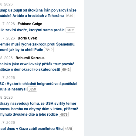
 8. 2026
ump ustoupil od útoků na Írán po varování ze
aúdské Arábie a hrozbách z Teheránu
9340
. 7. 2026
Fabiano Golgo
álie zavírá dveře, kterými sama prošla
8132
. 7. 2026
Boris Cvek
emiér musí rychle zakročit proti Španělsku,
esně jak by to chtěl Putin
7212
 8. 2026
Bohumil Kartous
acinka jako orwellovský pěšák trumpovské
titeze o demokracii (o skutečnosti)
6942
. 7. 2026
C: Hysterie ohledně imigrantů ve španělské
eutě je nesmysl
5850
 8. 2026
kazy nasvědčují tomu, že USA svrhly téměř
novou bombu na obytný dům v Íránu, přičemž
hynulo dvouleté dítě a jeho rodiče
4679
. 7. 2026
rael dnes v Gaze zabil osmiletou Ritu
4525