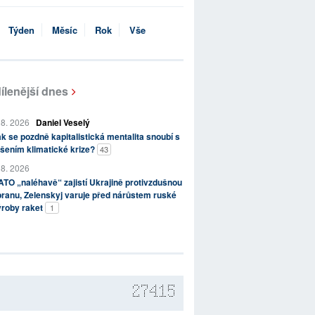
Týden
Měsíc
Rok
Vše
ílenější dnes
 8. 2026
Daniel Veselý
k se pozdně kapitalistická mentalita snoubí s
šením klimatické krize?
43
 8. 2026
TO „naléhavě“ zajistí Ukrajině protivzdušnou
ranu, Zelenskyj varuje před nárůstem ruské
ýroby raket
1
27415