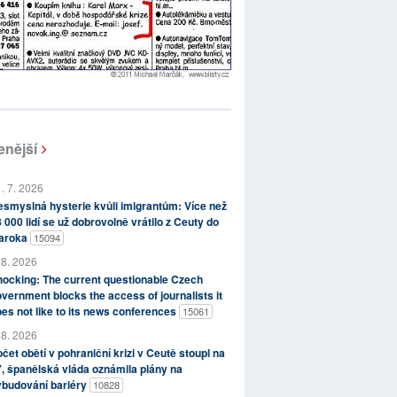
enější
. 7. 2026
smyslná hysterie kvůli imigrantům: Více než
 000 lidí se už dobrovolně vrátilo z Ceuty do
aroka
15094
 8. 2026
ocking: The current questionable Czech
vernment blocks the access of journalists it
es not like to its news conferences
15061
 8. 2026
čet obětí v pohraniční krizi v Ceutě stoupl na
, španělská vláda oznámila plány na
ybudování bariéry
10828