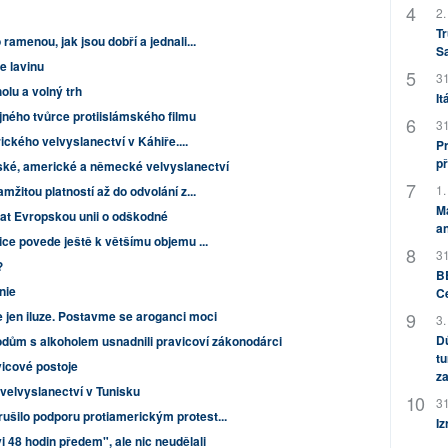
2.
Tr
ramenou, jak jsou dobří a jednali...
S
se lavinu
31
olu a volný trh
It
jného tvůrce protiislámského filmu
31
erického velvyslanectví v Káhiře....
Pr
př
tské, americké a německé velvyslanectví
1.
mžitou platností až do odvolání z...
M
at Evropskou unii o odškodné
an
ice povede ještě k většímu objemu ...
31
?
BB
nie
C
 jen iluze. Postavme se aroganci moci
3.
Dů
dům s alkoholem usnadnili pravicoví zákonodárci
tu
vicové postoje
za
 velvyslanectví v Tunisku
31
ušilo podporu protiamerickým protest...
Iz
i 48 hodin předem", ale nic neudělali