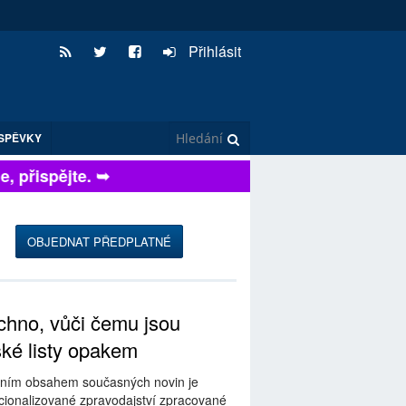
Přihlásit
SPĚVKY
přispějte. ➥
OBJEDNAT PŘEDPLATNÉ
hno, vůči čemu jsou
ské listy opakem
ním obsahem současných novin je
ionalizované zpravodajství zpracované