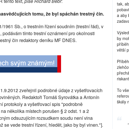
 tento text,
píše Richard Bébr
:
tak, a
pobavi
svědčujících tomu, že byl spáchán trestný čin.
a aby 
zadava
1961 Sb., o trestním řízení soudním (trestní řád), v
Výsled
"), podávám tímto trestní oznámení pro okolnosti
by moh
trestný čin redaktory deníku MF DNES.
příběh
větší 
Příběh
zlehčo
přechá
riskant
9.2012 zveřejnil podrobné údaje z vyšetřovacích
To vše
refero
bviněných. Redaktoři Tomáš Syrovátka a Antonín
škály 
jní protokoly a vyšetřovací spis "podrobně
na několika místech porušen § 2 odst. 1 a 2
ocným odsuzujícím rozsudkem soudu není vina
 se vede trestní řízení, hledět, jako by byl vinen."].