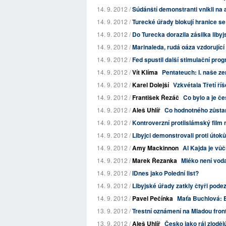
14. 9. 2012 /
Súdánští demonstranti vnikli na 
14. 9. 2012 /
Turecké úřady blokují hranice se 
14. 9. 2012 /
Do Turecka dorazila zásilka liby
14. 9. 2012 /
Marinaleda, rudá oáza vzdorující 
14. 9. 2012 /
Fed spustil další stimulační pro
14. 9. 2012 /
Vít Klíma
Pentateuch: I. naše z
14. 9. 2012 /
Karel Dolejší
Vzkvétala Třetí ří
14. 9. 2012 /
František Řezáč
Co bylo a je č
14. 9. 2012 /
Aleš Uhlíř
Co hodnotného zůsta
14. 9. 2012 /
Kontroverzní protiislámský film 
14. 9. 2012 /
Libyjci demonstrovali proti útok
14. 9. 2012 /
Amy Mackinnon
Al Kajda je vůč
14. 9. 2012 /
Marek Řezanka
Mléko není vod
14. 9. 2012 /
IDnes jako Polední list?
14. 9. 2012 /
Libyjské úřady zatkly čtyři pode
14. 9. 2012 /
Pavel Pečínka
Maťa Buchlová: B
13. 9. 2012 /
Trestní oznámení na Mladou fron
13. 9. 2012 /
Aleš Uhlíř
Česko jako ráj zlodě