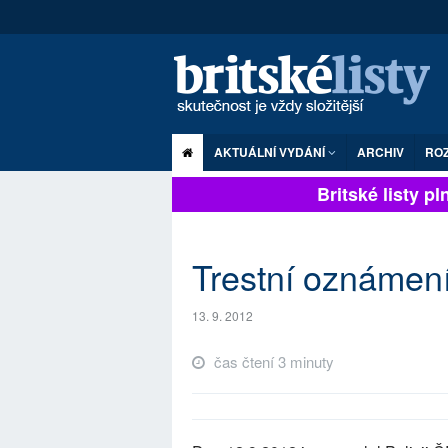
AKTUÁLNÍ VYDÁNÍ
ARCHIV
RO
Britské listy plně
Trestní oznámen
13. 9. 2012
čas čtení 3 minuty