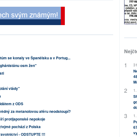
Nejčt
ům se konaly ve Španělsku a v Portug...
31
fghánistánu osm žen"
Ne
sti
48
M
olání vlády"
1.
m
Sh
go
idátem z ODS
do
vědný za metanolovou aféru neodstoupí?
1.
šíří protijaponské nepokoje
Po
řejmě pochází z Polska
67
v
ravotnictví - ODSTUPTE !!!