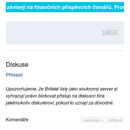
ně závisejí na finančních příspěvcích čtenářů. Prosím
10696
Diskuse
Přihlásit
Upozorňujeme, že Britské listy jako soukromý server si
vyhrazují právo blokovat přístup na diskusní fóra
jakémukoliv diskutérovi, pokud to uznají za důvodné.
Komentáře
nejnovější
oblíbené