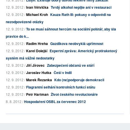
Libye: Existuje dobrý důvod některé filmy zakázat
12. 9. 2012 /
Ivan Větvička
Tvrdý alkohol nepijte ani v restauraci
12. 9. 2012 /
Michael Kroh
Kauza Rath III: pokusy o odpovědi na
nezodpovězené otázky
12. 9. 2012 /
To se musí sáhnout hercům na sociální polštář, aby šla
pravice do k...
12. 9. 2012 /
Radim Hreha
Gazdíkova neobvyklá upřímnost
12. 9. 2012 /
Karel Dolejší
Expertní zpráva: Americký protiraketový
systém má vážné nedostatky
12. 9. 2012 /
Jiří Jírovec
Zabezpečení občanů ve stáří
12. 9. 2012 /
Jaroslav Hutka
Češi v Indii
12. 9. 2012 /
Marek Řezanka
Kdo (ne)podporuje demokracii
12. 9. 2012 /
Flagrantní selhání kontrolních funkcí státu
12. 9. 2012 /
Petr Hartman
Život českého revolucionáře
8. 8. 2012 /
Hospodaření OSBL za červenec 2012