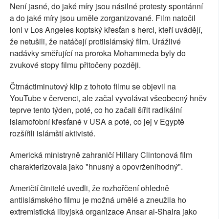
Není jasné, do jaké míry jsou násilné protesty spontánní
a do jaké míry jsou uměle zorganizované. Film natočil
loni v Los Angeles koptský křesťan s herci, kteří uvádějí,
že netušili, že natáčejí protiislámský film. Urážlivé
nadávky směřující na proroka Mohammeda byly do
zvukové stopy filmu přitočeny později.
Čtrnáctiminutový klip z tohoto filmu se objevil na
YouTube v červenci, ale začal vyvolávat všeobecný hněv
teprve tento týden, poté, co ho začali šířit radikální
islamofobní křesťané v USA a poté, co jej v Egyptě
rozšířili islámští aktivisté.
Americká ministryně zahraničí Hillary Clintonová film
charakterizovala jako "hnusný a opovrženíhodný".
Američtí činitelé uvedli, že rozhořčení ohledně
antiislámského filmu je možná umělé a zneužila ho
extremistická libyjská organizace Ansar al-Shaira jako