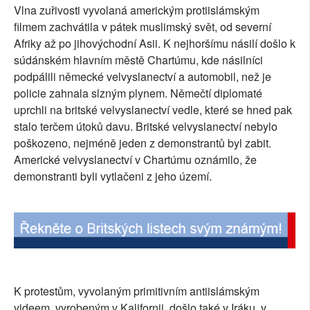
Vlna zuřivosti vyvolaná americkým protiislámským
SOCIÁLNÍ SÍTĚ
filmem zachvátila v pátek muslimský svět, od severní
Afriky až po jihovýchodní Asii. K nejhoršímu násilí došlo k
RUBRIKY
súdánském hlavním městě Chartúmu, kde násilníci
podpálili německé velvyslanectví a automobil, než je
PLNÁ VERZE STRÁNEK
policie zahnala slzným plynem. Němečtí diplomaté
uprchli na britské velvyslanectví vedle, které se hned pak
stalo terčem útoků davu. Britské velvyslanectví nebylo
poškozeno, nejméně jeden z demonstrantů byl zabit.
Americké velvyslanectví v Chartúmu oznámilo, že
demonstranti byli vytlačeni z jeho území.
K protestům, vyvolaným primitivním antiislámským
videem, vyrobeným v Kalifornii, došlo také v Iráku, v