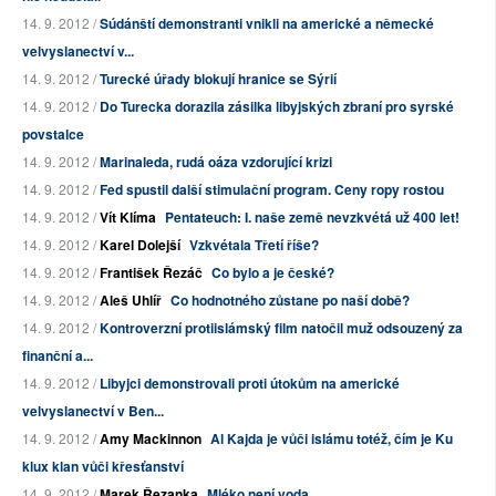
14. 9. 2012 /
Súdánští demonstranti vnikli na americké a německé
velvyslanectví v...
14. 9. 2012 /
Turecké úřady blokují hranice se Sýrií
14. 9. 2012 /
Do Turecka dorazila zásilka libyjských zbraní pro syrské
povstalce
14. 9. 2012 /
Marinaleda, rudá oáza vzdorující krizi
14. 9. 2012 /
Fed spustil další stimulační program. Ceny ropy rostou
14. 9. 2012 /
Vít Klíma
Pentateuch: I. naše země nevzkvétá už 400 let!
14. 9. 2012 /
Karel Dolejší
Vzkvétala Třetí říše?
14. 9. 2012 /
František Řezáč
Co bylo a je české?
14. 9. 2012 /
Aleš Uhlíř
Co hodnotného zůstane po naší době?
14. 9. 2012 /
Kontroverzní protiislámský film natočil muž odsouzený za
finanční a...
14. 9. 2012 /
Libyjci demonstrovali proti útokům na americké
velvyslanectví v Ben...
14. 9. 2012 /
Amy Mackinnon
Al Kajda je vůči islámu totéž, čím je Ku
klux klan vůči křesťanství
14. 9. 2012 /
Marek Řezanka
Mléko není voda