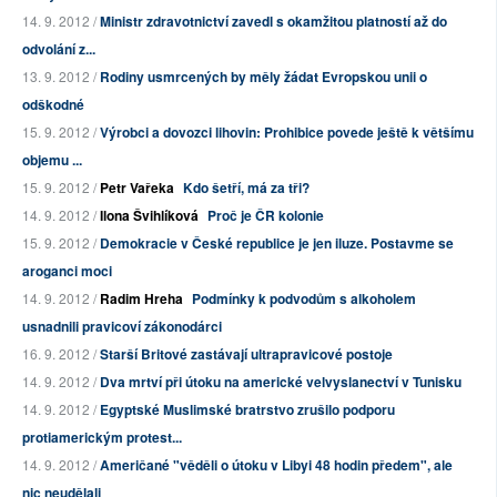
14. 9. 2012 /
Ministr zdravotnictví zavedl s okamžitou platností až do
odvolání z...
13. 9. 2012 /
Rodiny usmrcených by měly žádat Evropskou unii o
odškodné
15. 9. 2012 /
Výrobci a dovozci lihovin: Prohibice povede ještě k většímu
objemu ...
15. 9. 2012 /
Petr Vařeka
Kdo šetří, má za tři?
14. 9. 2012 /
Ilona Švihlíková
Proč je ČR kolonie
15. 9. 2012 /
Demokracie v České republice je jen iluze. Postavme se
aroganci moci
14. 9. 2012 /
Radim Hreha
Podmínky k podvodům s alkoholem
usnadnili pravicoví zákonodárci
16. 9. 2012 /
Starší Britové zastávají ultrapravicové postoje
14. 9. 2012 /
Dva mrtví při útoku na americké velvyslanectví v Tunisku
14. 9. 2012 /
Egyptské Muslimské bratrstvo zrušilo podporu
protiamerickým protest...
14. 9. 2012 /
Američané "věděli o útoku v Libyi 48 hodin předem", ale
nic neudělali