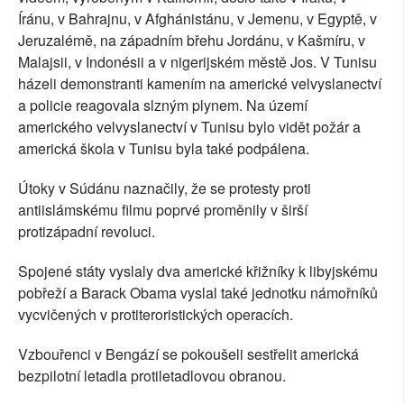
Íránu, v Bahrajnu, v Afghánistánu, v Jemenu, v Egyptě, v
Jeruzalémě, na západním břehu Jordánu, v Kašmíru, v
Malajsii, v Indonésii a v nigerijském městě Jos. V Tunisu
házeli demonstranti kamením na americké velvyslanectví
a policie reagovala slzným plynem. Na území
amerického velvyslanectví v Tunisu bylo vidět požár a
americká škola v Tunisu byla také podpálena.
Útoky v Súdánu naznačily, že se protesty proti
antiislámskému filmu poprvé proměnily v širší
protizápadní revoluci.
Spojené státy vyslaly dva americké křižníky k libyjskému
pobřeží a Barack Obama vyslal také jednotku námořníků
vycvičených v protiteroristických operacích.
Vzbouřenci v Bengází se pokoušeli sestřelit americká
bezpilotní letadla protiletadlovou obranou.