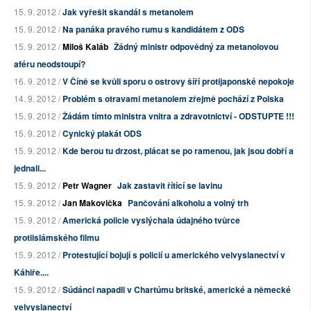
15. 9. 2012 /
Jak vyřešit skandál s metanolem
15. 9. 2012 /
Na panáka pravého rumu s kandidátem z ODS
15. 9. 2012 /
Miloš Kaláb
Žádný ministr odpovědný za metanolovou
aféru neodstoupí?
16. 9. 2012 /
V Číně se kvůli sporu o ostrovy šíří protijaponské nepokoje
14. 9. 2012 /
Problém s otravami metanolem zřejmě pochází z Polska
15. 9. 2012 /
Žádám tímto ministra vnitra a zdravotnictví - ODSTUPTE !!!
15. 9. 2012 /
Cynický plakát ODS
15. 9. 2012 /
Kde berou tu drzost, plácat se po ramenou, jak jsou dobří a
jednali...
15. 9. 2012 /
Petr Wagner
Jak zastavit řítící se lavinu
15. 9. 2012 /
Jan Makovička
Pančování alkoholu a volný trh
15. 9. 2012 /
Americká policie vyslýchala údajného tvůrce
protiislámského filmu
15. 9. 2012 /
Protestující bojují s policií u amerického velvyslanectví v
Káhiře....
15. 9. 2012 /
Súdánci napadli v Chartúmu britské, americké a německé
velvyslanectví