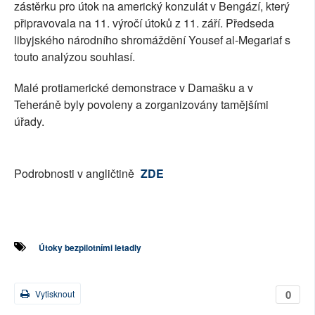
zástěrku pro útok na americký konzulát v Bengází, který
připravovala na 11. výročí útoků z 11. září. Předseda
libyjského národního shromáždění Yousef al-Megariaf s
touto analýzou souhlasí.
Malé protiamerické demonstrace v Damašku a v
Teheráně byly povoleny a zorganizovány tamějšími
úřady.
Podrobnosti v angličtině
ZDE
Útoky bezpilotními letadly
0
Vytisknout