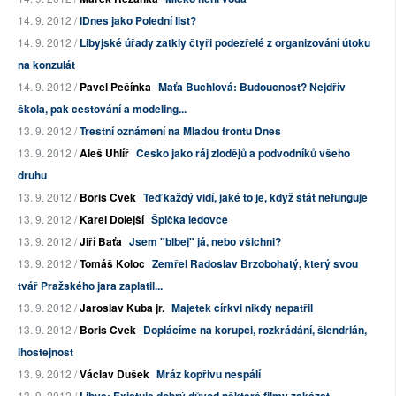
14. 9. 2012 /
IDnes jako Polední list?
14. 9. 2012 /
Libyjské úřady zatkly čtyři podezřelé z organizování útoku
na konzulát
14. 9. 2012 /
Pavel Pečínka
Maťa Buchlová: Budoucnost? Nejdřív
škola, pak cestování a modeling...
13. 9. 2012 /
Trestní oznámení na Mladou frontu Dnes
13. 9. 2012 /
Aleš Uhlíř
Česko jako ráj zlodějů a podvodníků všeho
druhu
13. 9. 2012 /
Boris Cvek
Teď každý vidí, jaké to je, když stát nefunguje
13. 9. 2012 /
Karel Dolejší
Špička ledovce
13. 9. 2012 /
Jiří Baťa
Jsem "blbej" já, nebo všichni?
13. 9. 2012 /
Tomáš Koloc
Zemřel Radoslav Brzobohatý, který svou
tvář Pražského jara zaplatil...
13. 9. 2012 /
Jaroslav Kuba jr.
Majetek církvi nikdy nepatřil
13. 9. 2012 /
Boris Cvek
Doplácíme na korupci, rozkrádání, šlendrián,
lhostejnost
13. 9. 2012 /
Václav Dušek
Mráz kopřivu nespálí
13. 9. 2012 /