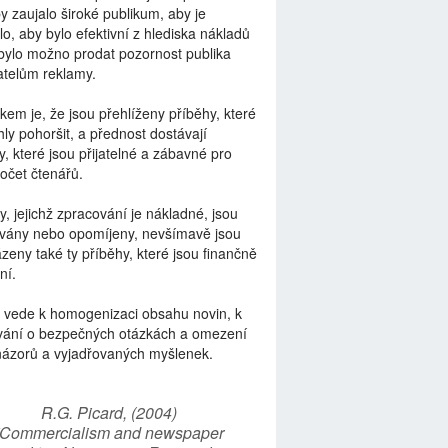
by zaujalo široké publikum, aby je
lo, aby bylo efektivní z hlediska nákladů
bylo možno prodat pozornost publika
telům reklamy.
kem je, že jsou přehlíženy příběhy, které
ly pohoršit, a přednost dostávají
y, které jsou přijatelné a zábavné pro
počet čtenářů.
y, jejichž zpracování je nákladné, jsou
vány nebo opomíjeny, nevšímavě jsou
zeny také ty příběhy, které jsou finančně
ní.
 vede k homogenizaci obsahu novin, k
vání o bezpečných otázkách a omezení
názorů a vyjadřovaných myšlenek.
R.G. Picard, (2004)
“Commercialism and newspaper