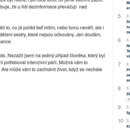
M
obuje, že u lidí dezinformace převažují nad
an
3.
Dů
tu
děli to, co já pořád teď vidím, nebo tomu nevěří, ale i
za
lení sestry, které nejsou očkovány. Jen doufám,
4.
nance.
No
Te
o. Nezažil jsem na jediný případ člověka, který byl
vá
ní potřeboval intenzivní péči. Možná vám to
2.
 Ale může vám to zachránit život, když se necháte
P
za
s
5.
Zá
4
3.
S
3.
Kl