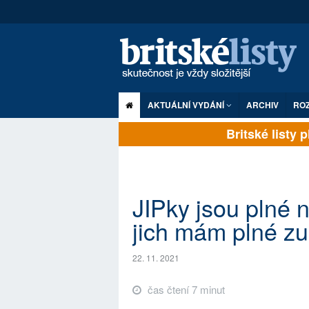
AKTUÁLNÍ VYDÁNÍ
ARCHIV
RO
Britské listy pln
JIPky jsou plné n
jich mám plné z
22. 11. 2021
čas čtení 7 minut