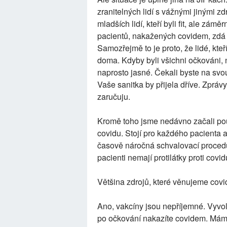
zranitelných lidí s vážnými jinými z
mladších lidí, kteří byli fit, ale zá
pacientů, nakažených covidem, zdá 
Samozřejmě to je proto, že lidé, kteř
doma. Kdyby byli všichni očkováni,
naprosto jasné. Čekali byste na svou
Vaše sanitka by přijela dříve. Zprá
zaručuju.
Kromě toho jsme nedávno začali použ
covidu. Stojí pro každého pacienta 
časově náročná schvalovací procedur
pacienti nemají protilátky proti covid
Většina zdrojů, které věnujeme covidu
Ano, vakcíny jsou nepříjemné. Vyvolá
po očkování nakazíte covidem. Mám