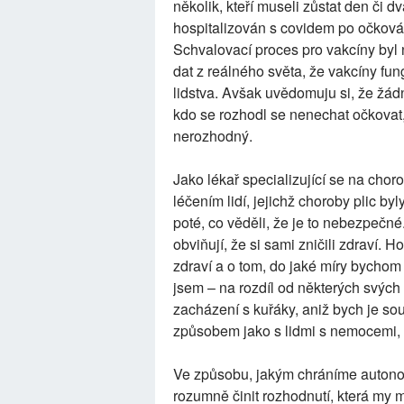
několik, kteří museli zůstat den či 
hospitalizován s covidem po očkován
Schvalovací proces pro vakcíny byl
dat z reálného světa, že vakcíny fun
lidstva. Avšak uvědomuju si, že žád
kdo se rozhodl se nenechat očkovat
nerozhodný.
Jako lékař specializující se na chor
léčením lidí, jejichž choroby plic by
poté, co věděli, že je to nebezpečné.
obviňují, že si sami zničili zdraví
zdraví a o tom, do jaké míry bycho
jsem – na rozdíl od některých svýc
zacházení s kuřáky, aniž bych je so
způsobem jako s lidmi s nemocemi, k
Ve způsobu, jakým chráníme autonom
rozumně činit rozhodnutí, která my