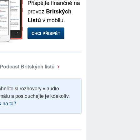
Přispějte finančně na
provoz
Britských
v mobilu.
Listů
CHCI PŘISPĚT
Podcast Britských listů
áhněte si rozhovory v audio
mátu a poslouchejte je kdekoliv.
k na to?