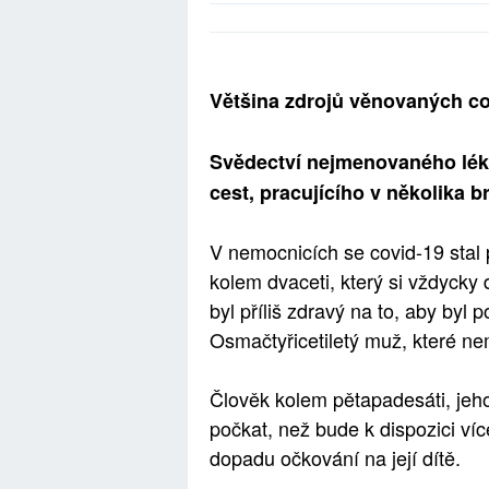
Většina zdrojů věnovaných c
Svědectví nejmenovaného lék
cest, pracujícího v několika
V nemocnicích se covid-19 sta
kolem dvaceti, který si vždycky dá
byl příliš zdravý na to, aby byl
Osmačtyřicetiletý muž, které ne
Člověk kolem pětapadesáti, jehož
počkat, než bude k dispozici ví
dopadu očkování na její dítě.