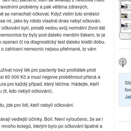
dravotními problémy a pak většina zdravých,
měrně se nenechali očkovat. Když vidím tuto směsici
se mi, jako by nikdo vlastně dnes nebyl očkován.
í očkováni byli, prostě vedou svůj normální život dál
 nemocnice by byly pod daleko menším tlakem, to je
 operaci či na diagnostický test daleko kratší dobu.
vy o zahlcení nemocnic nejsou přehnané, to vám
ívat nový lék pro pacienty bez protilátek proti
asi 60 000 Kč a musí nejprve proběhnout přísná a
St
a pro každý případ, který léčíme. Hádejte, kteří
for
u (ti, kdo nebyli očkováni).
Ja
, jde pro lidi, kteří nebyli očkováni.
vají vedlejší účinky. Bolí. Není vyloučeno, že se i
 mnoho kolegů, kterým bylo po očkování špatně a