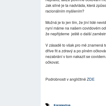
Jak silné je ta nadvláda, která způs
racionálním myšlením?
Možná je to jen tím, že jiní lidé nevi
nyní máme na našem covidovém oddě
že nepřijdeme ještě o další zaměst
V zásadě to však pro mě znamená tot
dříve fit a zdravý a po plném očková
nezabrání v tom nakazit se covidem.
očkovat.
Podrobnosti v angličtině
ZDE
Koronavirus