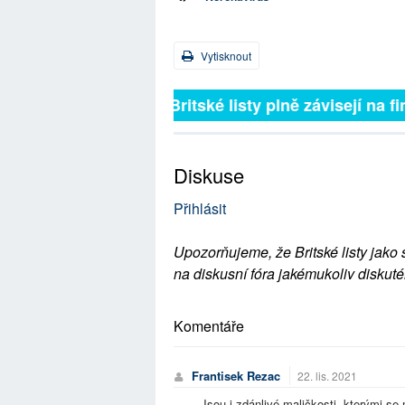
Vytisknout
Britské listy plně závisejí na f
Diskuse
Přihlásit
Upozorňujeme, že Britské listy jako 
na diskusní fóra jakémukoliv diskuté
Komentáře
Frantisek Rezac
22. lis. 2021
Jsou i zdánlivé maličkosti, kterými s