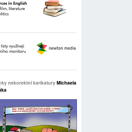
icky nekorektní karikatury
Michaela
áka