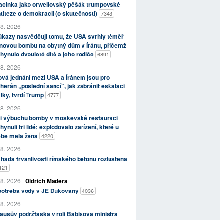
acinka jako orwellovský pěšák trumpovské
titeze o demokracii (o skutečnosti)
7343
 8. 2026
kazy nasvědčují tomu, že USA svrhly téměř
novou bombu na obytný dům v Íránu, přičemž
hynulo dvouleté dítě a jeho rodiče
6891
 8. 2026
vá jednání mezi USA a Íránem jsou pro
herán „poslední šancí“, jak zabránit eskalaci
lky, tvrdí Trump
4777
 8. 2026
ři výbuchu bomby v moskevské restauraci
hynuli tři lidé; explodovalo zařízení, které u
ebe měla žena
4220
 8. 2026
hada trvanlivosti římského betonu rozluštěna
121
 8. 2026
Oldřich Maděra
potřeba vody v JE Dukovany
4036
 8. 2026
ausův podržtaška v roli Babišova ministra