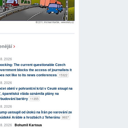
enější
 8. 2026
ocking: The current questionable Czech
vernment blocks the access of journalists it
es not like to its news conferences
15322
 8. 2026
čet obětí v pohraniční krizi v Ceutě stoupl na
, španělská vláda oznámila plány na
ybudování bariéry
11355
 8. 2026
ump ustoupil od útoků na Írán po varování ze
aúdské Arábie a hrozbách z Teheránu
9937
 8. 2026
Bohumil Kartous