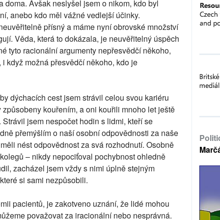
dva doma. Avšak neslyšel jsem o nikom, kdo byl
í, anebo kdo měl vážné vedlejší účinky.
 neuvěřitelně přísný a máme nyní obrovské množství
gují. Věda, která to dokázala, je neuvěřitelný úspěch
né tyto racionální argumenty nepřesvědčí někoho,
, i když možná přesvědčí někoho, kdo je
oby dýchacích cest jsem strávil celou svou kariéru
ly způsobeny kouřením, a oni kouřili mnoho let ještě
 Strávil jsem nespočet hodin s lidmi, kteří se
. Hodně přemýšlím o naší osobní odpovědnosti za naše
Polit
m měli nést odpovědnost za svá rozhodnutí. Osobně
Marč
h kolegů – nikdy nepociťoval pochybnost ohledně
udil, zacházel jsem vždy s nimi úplně stejným
teré si sami nezpůsobili.
ii pacientů, je zakotveno uznání, že lidé mohou
 můžeme považovat za iracionální nebo nesprávná.