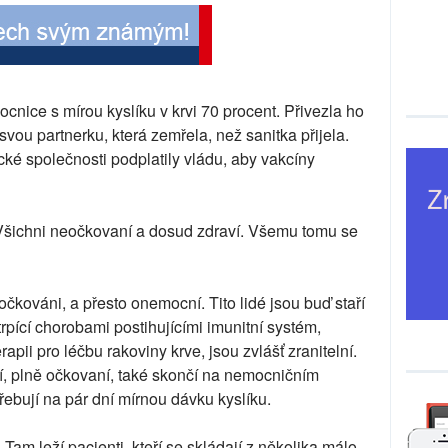
cnice s mírou kyslíku v krvi 70 procent. Přivezla ho
svou partnerku, která zemřela, než sanitka přijela.
cké společnosti podplatily vládu, aby vakcíny
Všichni neočkovaní a dosud zdraví. Všemu tomu se
 očkováni, a přesto onemocní. Tito lidé jsou buď staří
rpící chorobami postihujícími imunitní systém,
apii pro léčbu rakoviny krve, jsou zvlášť zranitelní.
ěstí, plně očkovaní, také skončí na nemocničním
třebují na pár dní mírnou dávku kyslíku.
 Tam leží pacienti, kteří se skládají z několika málo