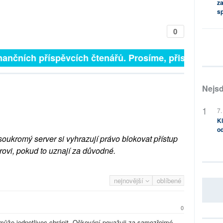
za
s
0
inančních příspěvcích čtenářů. Prosíme, přispějte. ➥
Nejsd
7.
Kl
od
soukromý server si vyhrazují právo blokovat přístup
rovi, pokud to uznají za důvodné.
nejnovější
oblíbené
0
e může jednotlivec chránit. Očkování považuji za samozřejmé,