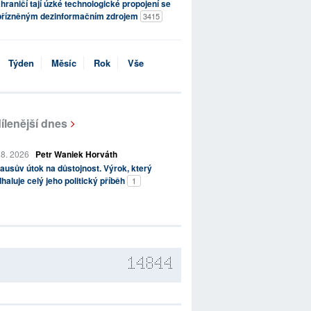
hraničí tají úzké technologické propojení se
přízněným dezinformačním zdrojem
3415
Týden
Měsíc
Rok
Vše
ílenější dnes
 8. 2026
Petr Waniek Horváth
ausův útok na důstojnost. Výrok, který
haluje celý jeho politický příběh
1
14844