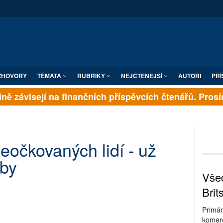
ZHOVORY
TÉMATA
RUBRIKY
NEJČTENĚJŠÍ
AUTOŘI
PŘÍ
ě závisejí na finančních příspěvcích čtenářů. Prosíme
eočkovaných lidí - už
uby
Všec
Brit
Primár
komerc