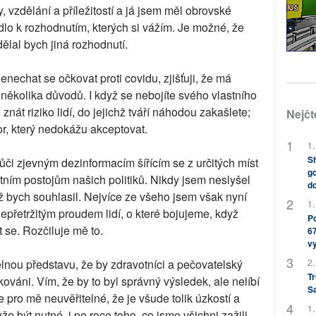
 vzdělání a příležitostí a já jsem měl obrovské
dlo k rozhodnutím, kterých si vážím. Je možné, že
ělal bych jiná rozhodnutí.
enechat se očkovat proti covidu, zjišťuji, že má
z několika důvodů. I když se nebojíte svého vlastního
znát riziko lidí, do jejichž tváří náhodou zakašlete;
Nejčt
r, který nedokážu akceptovat.
1.
Sh
ůči zjevným dezinformacím šířícím se z určitých míst
go
ním postojům našich politiků. Nikdy jsem neslyšel
do
ž bych souhlasil. Nejvíce ze všeho jsem však nyní
1.
přetržitým proudem lidí, o které bojujeme, když
Po
t se. Rozčiluje mě to.
67
v
2.
lnou představu, že by zdravotníci a pečovatelský
Tr
ováni. Vím, že by to byl správný výsledek, ale nelíbí
S
 pro mě neuvěřitelné, že je všude tolik úzkostí a
1.
 být nutné, i po roce toho, co jsme všichni zažili.