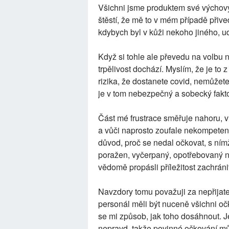
Všichni jsme produktem své výchovy,
štěstí, že mě to v mém případě přive
kdybych byl v kůži nekoho jiného, ud
Když si tohle ale převedu na volbu n
trpělivost dochází. Myslím, že je to 
rizika, že dostanete covid, nemůžete 
je v tom nebezpečný a sobecký fakto
Část mé frustrace směřuje nahoru, v
a vůči naprosto zoufale nekompetent
důvod, proč se nedal očkovat, s ním
poražen, vyčerpaný, opotřebovaný ne
vědomě propásli příležitost zachráni
Navzdory tomu považuji za nepřijate
personál měli být nuceně všichni očk
se mi způsob, jak toho dosáhnout. Je
nepravd, takže povinné očkování může