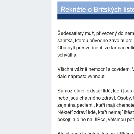
Šedesátiletý muž, přivezený do nemo
sanitka, kterou původně zavolal pro 
Oba byli přesvědčeni, že farmaceuti
schválila.
Všichni vážně nemocní s covidem. 
dalo naprosto vyhnout.
Samozřejmě, existují lidé, kteří jsou
nebo jsou chatrného zdraví. Osoby, t
zejména pacienti, kteří mají chemoter
Někteří zdraví lidé, kteří nemají št
pokoji, ale ne na JIPce, většinou po
Ale situace je úplně jiná na JIPkách.