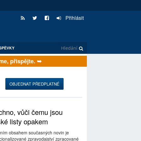
Přihlásit
SPĚVKY
, přispějte. ➥
OBJEDNAT PŘEDPLATNÉ
hno, vůči čemu jsou
ské listy opakem
ním obsahem současných novin je
ionalizované zpravodajství zpracované