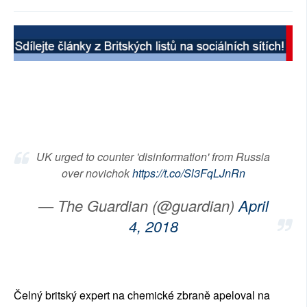
SOCIÁLNÍ SÍTĚ
RUBRIKY
PLNÁ VERZE STRÁNEK
UK urged to counter 'disinformation' from Russia
over novichok
https://t.co/Sl3FqLJnRn
— The Guardian (@guardian)
April
4, 2018
Čelný britský expert na chemické zbraně apeloval na