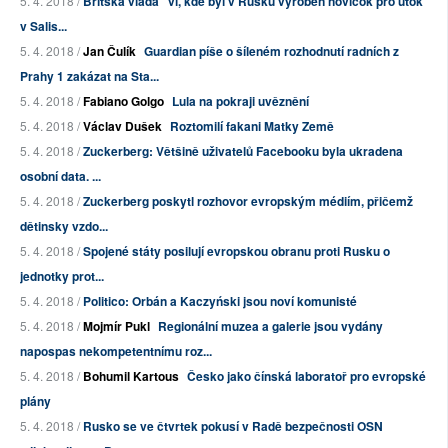
5. 4. 2018 /
Britská vláda "ví, kde byl v Rusku vyroben novičok pro útok
v Salis...
5. 4. 2018 /
Jan Čulík
Guardian píše o šíleném rozhodnutí radních z
Prahy 1 zakázat na Sta...
5. 4. 2018 /
Fabiano Golgo
Lula na pokraji uvěznění
5. 4. 2018 /
Václav Dušek
Roztomilí fakani Matky Země
5. 4. 2018 /
Zuckerberg: Většině uživatelů Facebooku byla ukradena
osobní data. ...
5. 4. 2018 /
Zuckerberg poskytl rozhovor evropským médiím, přičemž
dětinsky vzdo...
5. 4. 2018 /
Spojené státy posilují evropskou obranu proti Rusku o
jednotky prot...
5. 4. 2018 /
Politico: Orbán a Kaczyński jsou noví komunisté
5. 4. 2018 /
Mojmír Pukl
Regionální muzea a galerie jsou vydány
napospas nekompetentnímu roz...
5. 4. 2018 /
Bohumil Kartous
Česko jako čínská laboratoř pro evropské
plány
5. 4. 2018 /
Rusko se ve čtvrtek pokusí v Radě bezpečnosti OSN