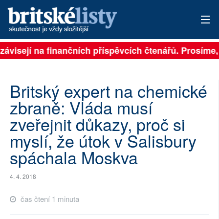
 závisejí na finančních příspěvcích čtenářů. Prosíme, 
PŘIHLÁSIT
AKTUÁLNÍ VYDÁNÍ
Britský expert na chemické
ARCHIV
zbraně: Vláda musí
zveřejnit důkazy, proč si
ROZHOVORY
myslí, že útok v Salisbury
TÉMATA
spáchala Moskva
NEJČTENĚJŠÍ ZA 7 DNÍ
4. 4. 2018
AUTOŘI
čas čtení 1 minuta
PŘÍSPĚVKY NA PROVOZ