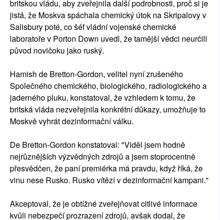
britskou vládu, aby zveřejnila další podrobnosti, proč si je
jistá, že Moskva spáchala chemický útok na Skripalovy v
Salisbury poté, co šéf vládní vojenské chemické
laboratoře v Porton Down uvedl, že tamější vědci neurčili
původ novičoku jako ruský.
Hamish de Bretton-Gordon, velitel nyní zrušeného
Společného chemického, biologického, radiologického a
jaderného pluku, konstatoval, že vzhledem k tomu, že
britská vláda nezveřejnila konkrétní důkazy, umožňuje to
Moskvě vyhrát dezinformační válku.
De Bretton-Gordon konstatoval: "Viděl jsem hodně
nejrůznějších výzvědných zdrojů a jsem stoprocentně
přesvědčen, že paní premiérka má pravdu, když říká, že
vinu nese Rusko. Rusko vítězí v dezinformační kampani."
Akceptoval, že je obtížné zveřejňovat citlivé informace
kvůli nebezpečí prozrazení zdrojů, avšak dodal, že