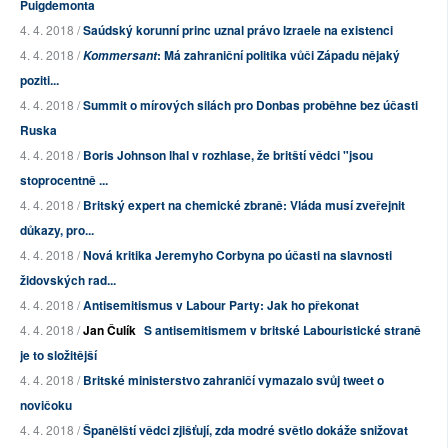
Puigdemonta
4. 4. 2018 /
Saúdský korunní princ uznal právo Izraele na existenci
4. 4. 2018 /
: Má zahraniční politika vůči Západu nějaký
Kommersant
poziti...
4. 4. 2018 /
Summit o mírových silách pro Donbas proběhne bez účasti
Ruska
4. 4. 2018 /
Boris Johnson lhal v rozhlase, že britští vědci "jsou
stoprocentně ...
4. 4. 2018 /
Britský expert na chemické zbraně: Vláda musí zveřejnit
důkazy, pro...
4. 4. 2018 /
Nová kritika Jeremyho Corbyna po účasti na slavnosti
židovských rad...
4. 4. 2018 /
Antisemitismus v Labour Party: Jak ho překonat
4. 4. 2018 /
Jan Čulík
S antisemitismem v britské Labouristické straně
je to složitější
4. 4. 2018 /
Britské ministerstvo zahraničí vymazalo svůj tweet o
novičoku
4. 4. 2018 /
Španělští vědci zjišťují, zda modré světlo dokáže snižovat