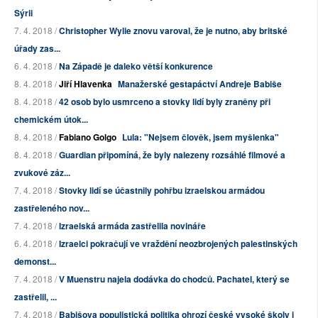
Sýrii
7. 4. 2018 /
Christopher Wylie znovu varoval, že je nutno, aby britské
úřady zas...
6. 4. 2018 /
Na Západě je daleko větší konkurence
8. 4. 2018 /
Jiří Hlavenka
Manažerské gestapáctví Andreje Babiše
8. 4. 2018 /
42 osob bylo usmrceno a stovky lidí byly zraněny při
chemickém útok...
8. 4. 2018 /
Fabiano Golgo
Lula: "Nejsem člověk, jsem myšlenka"
8. 4. 2018 /
Guardian připomíná, že byly nalezeny rozsáhlé filmové a
zvukové záz...
7. 4. 2018 /
Stovky lidí se účastnily pohřbu izraelskou armádou
zastřeleného nov...
7. 4. 2018 /
Izraelská armáda zastřelila novináře
6. 4. 2018 /
Izraelci pokračují ve vraždění neozbrojených palestinských
demonst...
7. 4. 2018 /
V Muenstru najela dodávka do chodců. Pachatel, který se
zastřelil, ...
7. 4. 2018 /
Babišova populistická politika ohrozí české vysoké školy i