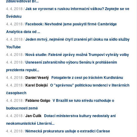
zdiskreditovat Br...
4. 4. 2018 /
Jak se vyrovnat s ruskou informační válkou? Zeptejte se ve
Švédsku
4. 4. 2018 /
Facebook: Nevhodně jsme poskytli firmě Cambridge
Analytica data od ...
4. 4. 2018 /
Jeden mrtvý, nejméně čtyři zranění při útoku na sídlo služby
YouTube
4. 4. 2018 /
Nová studie: Falešné zprávy možná Trumpovi vyhrály volby
4. 4. 2018 /
Usnesení zahraničního výboru Senátu k prohlášením
prezidenta republ...
4. 4. 2018 /
Daniel Veselý
Fotogalerie z cest po iráckém Kurdistánu
4. 4. 2018 /
Karel Dolejší
O "správnou" politickou tendenci v literárních
časopisech
4. 4. 2018 /
Fabiano Golgo
V Brazílii se tuto středu rozhoduje o
budoucnosti země
4. 4. 2018 /
Jan Čulík
Dotaci ministerstva kultury nedostaly ani
neokomunistické Literární...
4. 4. 2018 /
Německá prokuratura usiluje o extradici Carlese