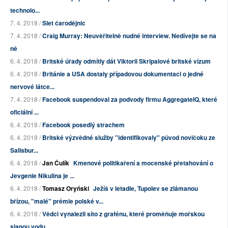
technolo...
7. 4. 2018 /
Slet čarodějnic
7. 4. 2018 /
Craig Murray: Neuvěřitelně nudné interview. Nedívejte se na
ně
6. 4. 2018 /
Britské úřady odmítly dát Viktorii Skripalové britské vízum
6. 4. 2018 /
Británie a USA dostaly případovou dokumentaci o jedné
nervové látce...
7. 4. 2018 /
Facebook suspendoval za podvody firmu AggregateIQ, které
oficiální ...
6. 4. 2018 /
Facebook posedlý strachem
6. 4. 2018 /
Britské výzvědné služby "identifikovaly" původ novičoku ze
Salisbur...
6. 4. 2018 /
Jan Čulík
Kmenové politikaření a mocenské přetahování o
Jevgenie Nikulina je ...
6. 4. 2018 /
Tomasz Oryński
Ježíš v letadle, Tupolev se zlámanou
břízou, "malé" prémie polské v...
6. 4. 2018 /
Vědci vynalezli síto z grafénu, které proměňuje mořskou
slanou vodu...