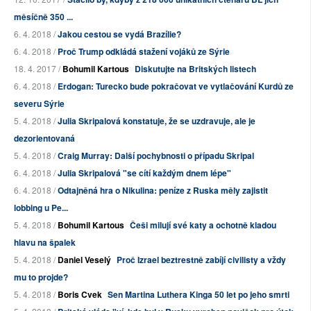
měsíčně 350 ...
6. 4. 2018 /
Jakou cestou se vydá Brazílie?
6. 4. 2018 /
Proč Trump odkládá stažení vojáků ze Sýrie
18. 4. 2017 /
Bohumil Kartous
Diskutujte na Britských listech
6. 4. 2018 /
Erdogan: Turecko bude pokračovat ve vytlačování Kurdů ze
severu Sýrie
5. 4. 2018 /
Julia Skripalová konstatuje, že se uzdravuje, ale je
dezorientovaná
5. 4. 2018 /
Craig Murray: Další pochybnosti o případu Skripal
6. 4. 2018 /
Julia Skripalová "se cítí každým dnem lépe"
6. 4. 2018 /
Odtajněná hra o Nikulina: peníze z Ruska měly zajistit
lobbing u Pe...
5. 4. 2018 /
Bohumil Kartous
Češi milují své katy a ochotně kladou
hlavu na špalek
5. 4. 2018 /
Daniel Veselý
Proč Izrael beztrestně zabíjí civilisty a vždy
mu to projde?
5. 4. 2018 /
Boris Cvek
Sen Martina Luthera Kinga 50 let po jeho smrti