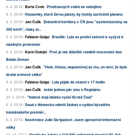
6. 4. 2018 /
Boris Cvek
Předčasných voleb se nebojíme
6. 4. 2018 /
Housenky, které žerou plasty, by mohly zachránit planetu
6. 4. 2018 /
Jan Čulík
Železniční koridory v ČR jsou "systemizovány na
200 km/h", vlaky al...
6. 4. 2018 /
Fabiano Golgo
Brazílie: Lula se protiví zatčení a vyzývá k
násilným protestům
6. 4. 2018 /
Karel Dolejší
Proč je tak důležité rozdělit mocenské duo
Babiš-Zeman
6. 4. 2018 /
Jan Čulík
"Hele, Honzo, neposmívej se mu, on neví, že byla
druhá světová válka"
6. 4. 2018 /
Fabiano Golgo
Lula půjde do vězení v 17 hodin
6. 4. 2018 /
Jan Čulík
Ještě jednou pár slov o Regiojetu
30. 3. 2018 /
"Indové mají daleko vyšší IQ než Češi"
6. 4. 2018 /
Soud v Německu odmítl žádost o vydání bývalého
katalánského premiér...
6. 4. 2018 /
Sestřenice Julie Skripalové: Jsem uprostřed informační
války
12. 10. 2017 /
Stačilo by, kdyby z 218 000 unikátních čtenářů BL jich