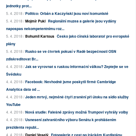
jednotky prot...
5. 4. 2018 /
Politico: Orbán a Kaczyński jsou noví komunisté
5. 4. 2018 /
Mojmír Pukl
Regionální muzea a galerie jsou vydány
napospas nekompetentnímu roz...
5. 4. 2018 /
Bohumil Kartous
Česko jako čínská laboratoř pro evropské
plány
5. 4. 2018 /
Rusko se ve čtvrtek pokusí v Radě bezpečnosti OSN
zdiskreditovat Br...
4. 4. 2018 /
Jak se vyrovnat s ruskou informační válkou? Zeptejte se ve
Švédsku
4. 4. 2018 /
Facebook: Nevhodně jsme poskytli firmě Cambridge
Analytica data od ...
4. 4. 2018 /
Jeden mrtvý, nejméně čtyři zranění při útoku na sídlo služby
YouTube
4. 4. 2018 /
Nová studie: Falešné zprávy možná Trumpovi vyhrály volby
4. 4. 2018 /
Usnesení zahraničního výboru Senátu k prohlášením
prezidenta republ...
4. 4. 2018 /
Daniel Veselý
Fotogalerie z cest po iráckém Kurdistánu