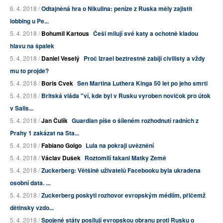
6. 4. 2018 /
Odtajněná hra o Nikulina: peníze z Ruska měly zajistit
lobbing u Pe...
5. 4. 2018 /
Bohumil Kartous
Češi milují své katy a ochotně kladou
hlavu na špalek
5. 4. 2018 /
Daniel Veselý
Proč Izrael beztrestně zabíjí civilisty a vždy
mu to projde?
5. 4. 2018 /
Boris Cvek
Sen Martina Luthera Kinga 50 let po jeho smrti
5. 4. 2018 /
Britská vláda "ví, kde byl v Rusku vyroben novičok pro útok
v Salis...
5. 4. 2018 /
Jan Čulík
Guardian píše o šíleném rozhodnutí radních z
Prahy 1 zakázat na Sta...
5. 4. 2018 /
Fabiano Golgo
Lula na pokraji uvěznění
5. 4. 2018 /
Václav Dušek
Roztomilí fakani Matky Země
5. 4. 2018 /
Zuckerberg: Většině uživatelů Facebooku byla ukradena
osobní data. ...
5. 4. 2018 /
Zuckerberg poskytl rozhovor evropským médiím, přičemž
dětinsky vzdo...
5. 4. 2018 /
Spojené státy posilují evropskou obranu proti Rusku o