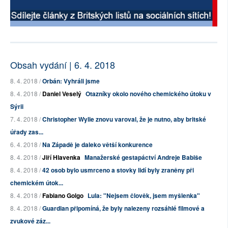
Obsah vydání | 6. 4. 2018
8. 4. 2018 /
Orbán: Vyhráli jsme
8. 4. 2018 /
Daniel Veselý
Otazníky okolo nového chemického útoku v
Sýrii
7. 4. 2018 /
Christopher Wylie znovu varoval, že je nutno, aby britské
úřady zas...
6. 4. 2018 /
Na Západě je daleko větší konkurence
8. 4. 2018 /
Jiří Hlavenka
Manažerské gestapáctví Andreje Babiše
8. 4. 2018 /
42 osob bylo usmrceno a stovky lidí byly zraněny při
chemickém útok...
8. 4. 2018 /
Fabiano Golgo
Lula: "Nejsem člověk, jsem myšlenka"
8. 4. 2018 /
Guardian připomíná, že byly nalezeny rozsáhlé filmové a
zvukové záz...