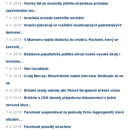
7. 4. 2018 /
Stovky lidí se účastnily pohřbu izraelskou armádou
zastřeleného nov...
7. 4. 2018 /
Izraelská armáda zastřelila novináře
6. 4. 2018 /
Izraelci pokračují ve vraždění neozbrojených palestinských
demonst...
7. 4. 2018 /
V Muenstru najela dodávka do chodců. Pachatel, který se
zastřelil, ...
7. 4. 2018 /
Babišova populistická politika ohrozí české vysoké školy i
technolo...
7. 4. 2018 /
Slet čarodějnic
7. 4. 2018 /
Craig Murray: Neuvěřitelně nudné interview. Nedívejte se na
ně
6. 4. 2018 /
Britské úřady odmítly dát Viktorii Skripalové britské vízum
6. 4. 2018 /
Británie a USA dostaly případovou dokumentaci o jedné
nervové látce...
7. 4. 2018 /
Facebook suspendoval za podvody firmu AggregateIQ, které
oficiální ...
6. 4. 2018 /
Facebook posedlý strachem