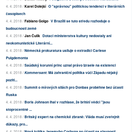
4. 4. 2018 /
Karel Dolejší
O "správnou" politickou tendenci v literárních
časopisech
4. 4. 2018 /
Fabiano Golgo
V Brazílii se tuto středu rozhoduje o
budoucnosti země
4. 4. 2018 /
Jan Čulík
Dotaci ministerstva kultury nedostaly ani
neokomunistické Literární...
4. 4. 2018 /
Německá prokuratura usiluje o extradici Carlese
Puigdemonta
4. 4. 2018 /
Saúdský korunní princ uznal právo Izraele na existenci
4. 4. 2018 /
: Má zahraniční politika vůči Západu nějaký
Kommersant
poziti...
4. 4. 2018 /
Summit o mírových silách pro Donbas proběhne bez účasti
Ruska
4. 4. 2018 /
Boris Johnson lhal v rozhlase, že britští vědci "jsou
stoprocentně ...
4. 4. 2018 /
Britský expert na chemické zbraně: Vláda musí zveřejnit
důkazy, pro...
4. 4. 2018 /
Nová kritika Jeremyho Corbyna po účasti na slavnosti