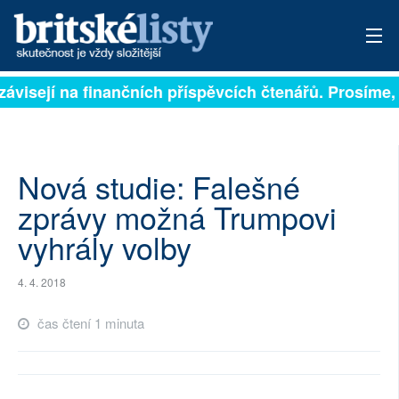
závisejí na finančních příspěvcích čtenářů. Prosíme, p
PŘIHLÁSIT
AKTUÁLNÍ VYDÁNÍ
ARCHIV
Nová studie: Falešné
zprávy možná Trumpovi
ROZHOVORY
vyhrály volby
TÉMATA
4. 4. 2018
NEJČTENĚJŠÍ ZA 7 DNÍ
čas čtení 1 minuta
AUTOŘI
PŘÍSPĚVKY NA PROVOZ