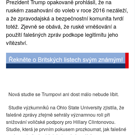
Prezident Trump opakovaně prohlásil, že na
SOCIÁLNÍ SÍTĚ
ruském zasahování do voleb v roce 2016 nezáleží,
a že zpravodajská a bezpečnostní komunita tvrdí
RUBRIKY
totéž. Zjevně se obává, že ruské vměšování a
použití falešných zpráv podkope legitimitu jeho
PLNÁ VERZE STRÁNEK
vítězství.
Nová studie se Trumpovi ani dost málo nebude líbit.
Studie výzkumníků na Ohio State University zjistila, že
falešné zprávy zřejmě sehrály významnou roli při
snižování voličské podpory pro Hillary Clintonovou.
Studie, která je prvním pokusem prozkoumat, jak falešné