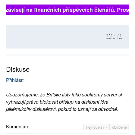
ně závisejí na finančních příspěvcích čtenářů. Prosíme
13271
Diskuse
Přihlásit
Upozorňujeme, že Britské listy jako soukromý server si
vyhrazují právo blokovat přístup na diskusní fóra
jakémukoliv diskutérovi, pokud to uznají za důvodné.
Komentáře
nejnovější
oblíbené