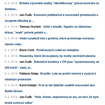
6. 4. 2018 /
Britské výzvědné služby "identifikovaly" původ novičoku ze
Salisbur...
6. 4. 2018 /
Jan Čulík
Kmenové politikaření a mocenské přetahování o
Jevgenie Nikulina je ...
6. 4. 2018 /
Tomasz Oryński
Ježíš v letadle, Tupolev se zlámanou
břízou, "malé" prémie polské v...
6. 4. 2018 /
Vědci vynalezli síto z grafénu, které proměňuje mořskou
slanou vodu...
6. 4. 2018 /
Boris Cvek
Předčasných voleb se nebojíme
6. 4. 2018 /
Housenky, které žerou plasty, by mohly zachránit planetu
6. 4. 2018 /
Jan Čulík
Železniční koridory v ČR jsou "systemizovány na
200 km/h", vlaky al...
6. 4. 2018 /
Fabiano Golgo
Brazílie: Lula se protiví zatčení a vyzývá k
násilným protestům
6. 4. 2018 /
Karel Dolejší
Proč je tak důležité rozdělit mocenské duo
Babiš-Zeman
6. 4. 2018 /
Jan Čulík
"Hele, Honzo, neposmívej se mu, on neví, že byla
druhá světová válka"