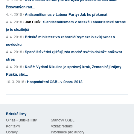
židovských rad...
4. 4. 2018 /
Antisemitismus v Labour Party: Jak ho překonat
4. 4. 2018 /
Jan Čulík
S antisemitismem v britské Labouristické straně
je to složitější
4. 4. 2018 /
Britské ministerstvo zahraničí vymazalo svůj tweet o
novičoku
4. 4. 2018 /
Španělští vědci zjišťují, zda modré světlo dokáže snižovat
stres
4. 4. 2018 /
Kolář: Vydání Nikulina je správný krok, Zeman hájí zájmy
Ruska, chc...
10. 3. 2018 /
Hospodaření OSBL v únoru 2018
Britské listy
O nás - Britské listy
Stanovy OSBL
Kontakty
Vzkaz redakci
Opravy
Informace pro autory