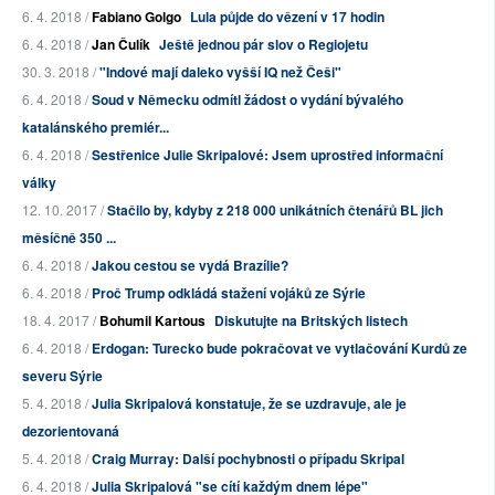
6. 4. 2018 /
Fabiano Golgo
Lula půjde do vězení v 17 hodin
6. 4. 2018 /
Jan Čulík
Ještě jednou pár slov o Regiojetu
30. 3. 2018 /
"Indové mají daleko vyšší IQ než Češi"
6. 4. 2018 /
Soud v Německu odmítl žádost o vydání bývalého
katalánského premiér...
6. 4. 2018 /
Sestřenice Julie Skripalové: Jsem uprostřed informační
války
12. 10. 2017 /
Stačilo by, kdyby z 218 000 unikátních čtenářů BL jich
měsíčně 350 ...
6. 4. 2018 /
Jakou cestou se vydá Brazílie?
6. 4. 2018 /
Proč Trump odkládá stažení vojáků ze Sýrie
18. 4. 2017 /
Bohumil Kartous
Diskutujte na Britských listech
6. 4. 2018 /
Erdogan: Turecko bude pokračovat ve vytlačování Kurdů ze
severu Sýrie
5. 4. 2018 /
Julia Skripalová konstatuje, že se uzdravuje, ale je
dezorientovaná
5. 4. 2018 /
Craig Murray: Další pochybnosti o případu Skripal
6. 4. 2018 /
Julia Skripalová "se cítí každým dnem lépe"