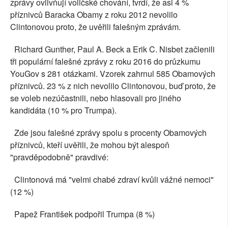
zprávy ovlivňují voličské chování, tvrdí, že asi 4 %
příznivců Baracka Obamy z roku 2012 nevolilo
Clintonovou proto, že uvěřili falešným zprávám.
Richard Gunther, Paul A. Beck a Erik C. Nisbet začlenili
tři populární falešné zprávy z roku 2016 do průzkumu
YouGov s 281 otázkami. Vzorek zahrnul 585 Obamových
příznivců. 23 % z nich nevolilo Clintonovou, buď proto, že
se voleb nezúčastnili, nebo hlasovali pro jiného
kandidáta (10 % pro Trumpa).
Zde jsou falešné zprávy spolu s procenty Obamových
příznivců, kteří uvěřili, že mohou být alespoň
"pravděpodobně" pravdivé:
Clintonová má "velmi chabé zdraví kvůli vážné nemoci"
(12 %)
Papež František podpořil Trumpa (8 %)