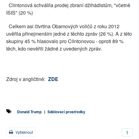
Clintonová schválila prodej zbraní džihádistům, "včetně
ISIS" (20 %)
Celkem asi čtvrtina Obamových voličů z roku 2012
uvěřila přinejmenším jedné z těchto zpráv (26 %). A z této
skupiny 45 % hlasovalo pro Clintonovou - oproti 89 %
těch, kdo nevěřili žádné z uvedených zpráv.
Zdroj v angličtině:
ZDE
Donald Trump
|
Sdělovací prostředky
1
Vytisknout