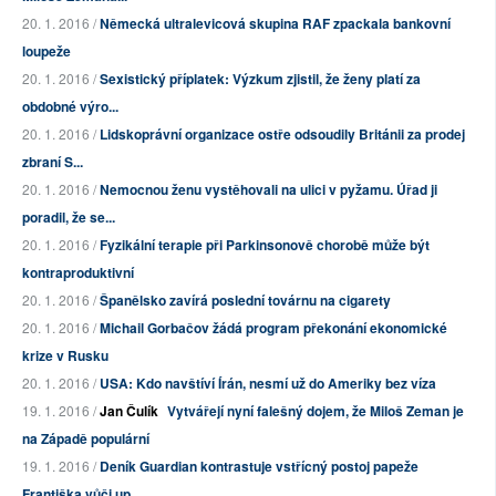
20. 1. 2016 /
Německá ultralevicová skupina RAF zpackala bankovní
loupeže
20. 1. 2016 /
Sexistický příplatek: Výzkum zjistil, že ženy platí za
obdobné výro...
20. 1. 2016 /
Lidskoprávní organizace ostře odsoudily Británii za prodej
zbraní S...
20. 1. 2016 /
Nemocnou ženu vystěhovali na ulici v pyžamu. Úřad ji
poradil, že se...
20. 1. 2016 /
Fyzikální terapie při Parkinsonově chorobě může být
kontraproduktivní
20. 1. 2016 /
Španělsko zavírá poslední továrnu na cigarety
20. 1. 2016 /
Michail Gorbačov žádá program překonání ekonomické
krize v Rusku
20. 1. 2016 /
USA: Kdo navštíví Írán, nesmí už do Ameriky bez víza
19. 1. 2016 /
Jan Čulík
Vytvářejí nyní falešný dojem, že Miloš Zeman je
na Západě populární
19. 1. 2016 /
Deník Guardian kontrastuje vstřícný postoj papeže
Františka vůči up...