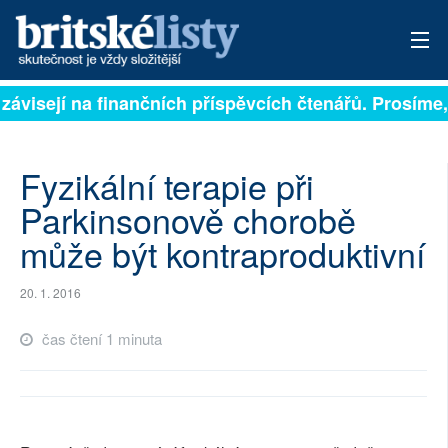
 závisejí na finančních příspěvcích čtenářů. Prosíme, 
PŘIHLÁSIT
AKTUÁLNÍ VYDÁNÍ
Fyzikální terapie při
ARCHIV
Parkinsonově chorobě
může být kontraproduktivní
ROZHOVORY
TÉMATA
20. 1. 2016
NEJČTENĚJŠÍ ZA 7 DNÍ
čas čtení 1 minuta
AUTOŘI
PŘÍSPĚVKY NA PROVOZ