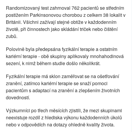
Randomizovaný test zahrnoval 762 pacientů se středním
postižením Parkinsonovou chorobou z celkem 38 lokalit v
Británii. Všichni zažívají stejné obtíže v každodenním
životě, při činnostech jako skládání triček nebo čištění
zubů.
Polovině byla předepsána fyzikální terapie a ostatním
kariérní terapie - obě skupiny aplikovaly mnohahodinová
sezení, k nimž během studie došlo několikrát.
Fyzikální terapie má sklon zaměřovat se na ošetřování
zranění, zatímco kariérní terapie se snaží pomoci
pacientům s adaptací na zranění a zlepšením životních
dovedností.
Výzkumníci po třech měsících zjistili, že mezi skupinami
neexistuje rozdíl z hlediska výkonu každodenních úkolů
nebo v odpovědích na dotazy ohledně kvality života.