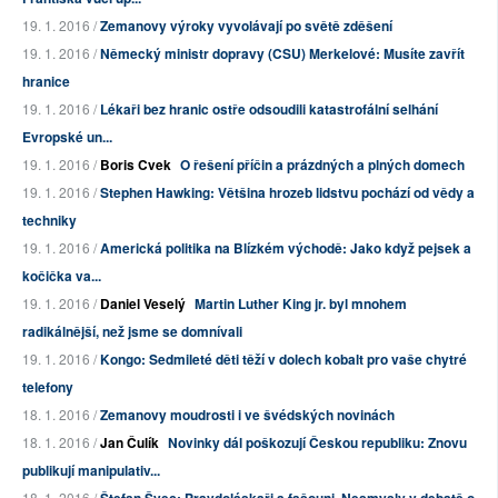
19. 1. 2016 /
Zemanovy výroky vyvolávají po světě zděšení
19. 1. 2016 /
Německý ministr dopravy (CSU) Merkelové: Musíte zavřít
hranice
19. 1. 2016 /
Lékaři bez hranic ostře odsoudili katastrofální selhání
Evropské un...
19. 1. 2016 /
Boris Cvek
O řešení příčin a prázdných a plných domech
19. 1. 2016 /
Stephen Hawking: Většina hrozeb lidstvu pochází od vědy a
techniky
19. 1. 2016 /
Americká politika na Blízkém východě: Jako když pejsek a
kočička va...
19. 1. 2016 /
Daniel Veselý
Martin Luther King jr. byl mnohem
radikálnější, než jsme se domnívali
19. 1. 2016 /
Kongo: Sedmileté děti těží v dolech kobalt pro vaše chytré
telefony
18. 1. 2016 /
Zemanovy moudrosti i ve švédských novinách
18. 1. 2016 /
Jan Čulík
Novinky dál poškozují Českou republiku: Znovu
publikují manipulativ...
18. 1. 2016 /