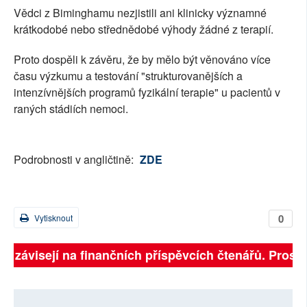
Vědci z Biminghamu nezjistili ani klinicky významné
krátkodobé nebo střednědobé výhody žádné z terapií.
Proto dospěli k závěru, že by mělo být věnováno více
času výzkumu a testování "strukturovanějších a
intenzívnějších programů fyzikální terapie" u pacientů v
raných stádiích nemoci.
Podrobnosti v angličtině:
ZDE
0
Vytisknout
ně závisejí na finančních příspěvcích čtenářů. Prosíme