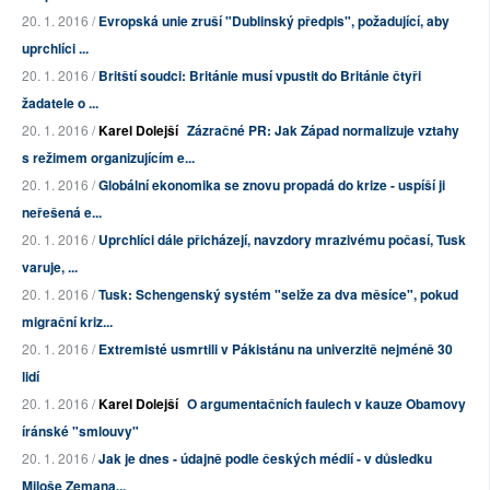
20. 1. 2016 /
Evropská unie zruší "Dublinský předpis", požadující, aby
uprchlíci ...
20. 1. 2016 /
Britští soudci: Británie musí vpustit do Británie čtyři
žadatele o ...
20. 1. 2016 /
Karel Dolejší
Zázračné PR: Jak Západ normalizuje vztahy
s režimem organizujícím e...
20. 1. 2016 /
Globální ekonomika se znovu propadá do krize - uspíší ji
neřešená e...
20. 1. 2016 /
Uprchlíci dále přicházejí, navzdory mrazivému počasí, Tusk
varuje, ...
20. 1. 2016 /
Tusk: Schengenský systém "selže za dva měsíce", pokud
migrační kriz...
20. 1. 2016 /
Extremisté usmrtili v Pákistánu na univerzitě nejméně 30
lidí
20. 1. 2016 /
Karel Dolejší
O argumentačních faulech v kauze Obamovy
íránské "smlouvy"
20. 1. 2016 /
Jak je dnes - údajně podle českých médií - v důsledku
Miloše Zemana...