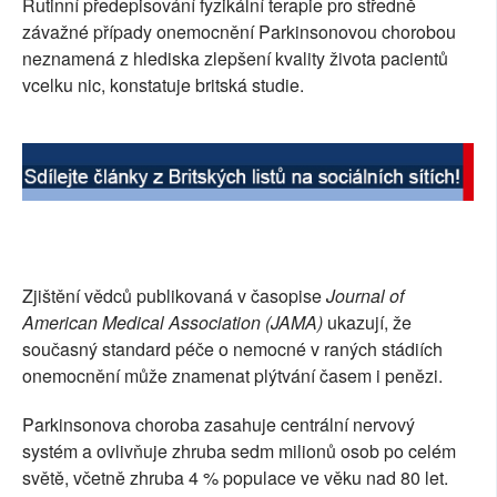
Rutinní předepisování fyzikální terapie pro středně
SOCIÁLNÍ SÍTĚ
závažné případy onemocnění Parkinsonovou chorobou
neznamená z hlediska zlepšení kvality života pacientů
RUBRIKY
vcelku nic, konstatuje britská studie.
PLNÁ VERZE STRÁNEK
Zjištění vědců publikovaná v časopise
Journal of
American Medical Association (JAMA)
ukazují, že
současný standard péče o nemocné v raných stádiích
onemocnění může znamenat plýtvání časem i penězi.
Parkinsonova choroba zasahuje centrální nervový
systém a ovlivňuje zhruba sedm milionů osob po celém
světě, včetně zhruba 4 % populace ve věku nad 80 let.