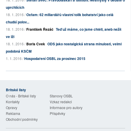
Štefan Švec: Pravdoláskaři a fašouni. Nesmysly v debatě o
uprchlících
18. 1. 2016 /
Oxfam: 62 miliardářů vlastní tolik bohatství jako celá
chudší polov...
18. 1. 2016 /
František Řezáč
Teď už máme, co jsme chtěli, aneb nežít
ve lži
18. 1. 2016 /
Boris Cvek
ODS jako nostalgická strana minulosti, velmi
podobná KSČM
1. 1. 2016 /
Hospodaření OSBL za prosinec 2015
Britské listy
O nás - Britské listy
Stanovy OSBL
Kontakty
Vzkaz redakci
Opravy
Informace pro autory
Reklama
Příspěvky
Obchodní podmínky