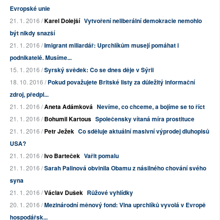
Evropské unie
21. 1. 2016 /
Karel Dolejší
Vytvoření neliberální demokracie nemohlo
být nikdy snazší
21. 1. 2016 /
Imigrant miliardář: Uprchlíkům musejí pomáhat i
podnikatelé. Musíme...
15. 1. 2016 /
Syrský svědek: Co se dnes děje v Sýrii
18. 10. 2016 /
Pokud považujete Britské listy za důležitý informační
zdroj, předpl...
21. 1. 2016 /
Aneta Adámková
Nevíme, co chceme, a bojíme se to říct
21. 1. 2016 /
Bohumil Kartous
Společensky vítaná míra prostituce
21. 1. 2016 /
Petr Ježek
Co sděluje aktuální masivní výprodej dluhopisů
USA?
21. 1. 2016 /
Ivo Barteček
Vařit pomalu
21. 1. 2016 /
Sarah Palinová obvinila Obamu z násilného chování svého
syna
21. 1. 2016 /
Václav Dušek
Růžové vyhlídky
20. 1. 2016 /
Mezinárodní měnový fond: Vlna uprchlíků vyvolá v Evropě
hospodářsk...