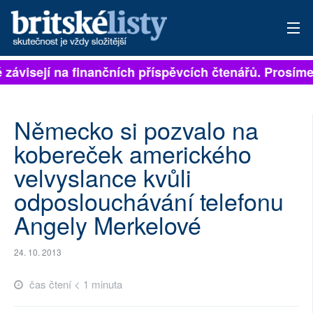
ě závisejí na finančních příspěvcích čtenářů. Prosíme,
PŘIHLÁSIT
AKTUÁLNÍ VYDÁNÍ
Německo si pozvalo na
ARCHIV
kobereček amerického
velvyslance kvůli
ROZHOVORY
odposlouchávání telefonu
TÉMATA
Angely Merkelové
NEJČTENĚJŠÍ ZA 7 DNÍ
24. 10. 2013
AUTOŘI
čas čtení < 1 minuta
PŘÍSPĚVKY NA PROVOZ