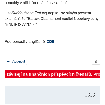
nemohly vrátit k "normálním vztahům".
List
Süddeutsche Zeitung
napsal, se silným pocitem
zklamání, že "Barack Obama není nositel Nobelovy ceny
míru, je to výtržník."
Podrobnosti v angličtině
ZDE
0
Vytisknout
lně závisejí na finančních příspěvcích čtenářů. Prosím
9356