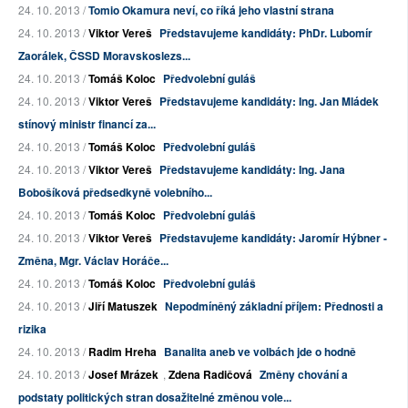
24. 10. 2013 /
Tomio Okamura neví, co říká jeho vlastní strana
24. 10. 2013 /
Viktor Vereš
Představujeme kandidáty: PhDr. Lubomír
Zaorálek, ČSSD Moravskoslezs...
24. 10. 2013 /
Tomáš Koloc
Předvolební guláš
24. 10. 2013 /
Viktor Vereš
Představujeme kandidáty: Ing. Jan Mládek
stínový ministr financí za...
24. 10. 2013 /
Tomáš Koloc
Předvolební guláš
24. 10. 2013 /
Viktor Vereš
Představujeme kandidáty: Ing. Jana
Bobošíková předsedkyně volebního...
24. 10. 2013 /
Tomáš Koloc
Předvolební guláš
24. 10. 2013 /
Viktor Vereš
Představujeme kandidáty: Jaromír Hýbner -
Změna, Mgr. Václav Horáče...
24. 10. 2013 /
Tomáš Koloc
Předvolební guláš
24. 10. 2013 /
Jiří Matuszek
Nepodmíněný základní příjem: Přednosti a
rizika
24. 10. 2013 /
Radim Hreha
Banalita aneb ve volbách jde o hodně
24. 10. 2013 /
Josef Mrázek
,
Zdena Radičová
Změny chování a
podstaty politických stran dosažitelné změnou vole...