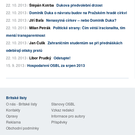
22. 10. 2013 /
Štěpán Kotrba
Dukova předvolební drzost
22. 10. 2013 /
Dominik Duka o návratu budov na Pražském hradě církvi
22. 10. 2013 /
Jiří Baťa
Nenasytná církev -- nebo Dominik Duka?
22. 10. 2013 /
Milan Petrák
Politické strany: Čím větší iracionalita, tím
menší transparentnost
22. 10. 2013 /
Jan Čulík
Zahraničním studentům se při přednáškách
odebírají otisky prstů
22. 10. 2013 /
Libor Prudký
Odstupte!
15. 9. 2013 /
Hospodaření OSBL za srpen 2013
Britské listy
O nás - Britské listy
Stanovy OSBL
Kontakty
Vzkaz redakci
Opravy
Informace pro autory
Reklama
Příspěvky
Obchodní podmínky