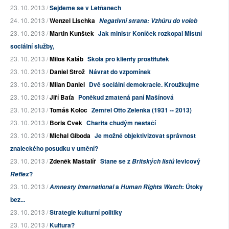
23. 10. 2013 /
Sejdeme se v Letňanech
24. 10. 2013 /
Wenzel Lischka
Negativní strana: Vzhůru do voleb
23. 10. 2013 /
Martin Kunštek
Jak ministr Koníček rozkopal Místní
sociální služby,
23. 10. 2013 /
Miloš Kaláb
Škola pro klienty prostitutek
23. 10. 2013 /
Daniel Strož
Návrat do vzpomínek
23. 10. 2013 /
Milan Daniel
Dvě sociální demokracie. Kroužkujme
23. 10. 2013 /
Jiří Baťa
Poněkud zmatená paní Mašínová
23. 10. 2013 /
Tomáš Koloc
Zemřel Otto Zelenka (1931 -- 2013)
23. 10. 2013 /
Boris Cvek
Charita chudým nestačí
23. 10. 2013 /
Michal Giboda
Je možné objektivizovat správnost
znaleckého posudku v umění?
23. 10. 2013 /
Zdeněk Maštalíř
Stane se z
levicový
Britských listů
?
Reflex
23. 10. 2013 /
a
: Útoky
Amnesty International
Human Rights Watch
bez...
23. 10. 2013 /
Strategie kulturní politiky
23. 10. 2013 /
Kultura?