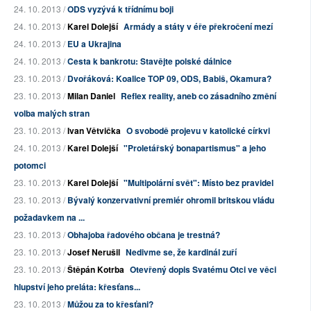
24. 10. 2013 /
ODS vyzývá k třídnímu boji
24. 10. 2013 /
Karel Dolejší
Armády a státy v éře překročení mezí
24. 10. 2013 /
EU a Ukrajina
24. 10. 2013 /
Cesta k bankrotu: Stavějte polské dálnice
23. 10. 2013 /
Dvořáková: Koalice TOP 09, ODS, Babiš, Okamura?
23. 10. 2013 /
Milan Daniel
Reflex reality, aneb co zásadního změní
volba malých stran
23. 10. 2013 /
Ivan Větvička
O svobodě projevu v katolické církvi
24. 10. 2013 /
Karel Dolejší
"Proletářský bonapartismus" a jeho
potomci
23. 10. 2013 /
Karel Dolejší
"Multipolární svět": Místo bez pravidel
23. 10. 2013 /
Bývalý konzervativní premiér ohromil britskou vládu
požadavkem na ...
23. 10. 2013 /
Obhajoba řadového občana je trestná?
23. 10. 2013 /
Josef Nerušil
Nedivme se, že kardinál zuří
23. 10. 2013 /
Štěpán Kotrba
Otevřený dopis Svatému Otci ve věci
hlupství jeho preláta: křesťans...
23. 10. 2013 /
Můžou za to křesťani?