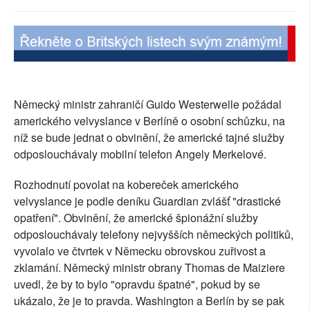
SOCIÁLNÍ SÍTĚ
RUBRIKY
PLNÁ VERZE STRÁNEK
Německý ministr zahraničí Guido Westerwelle požádal
amerického velvyslance v Berlíně o osobní schůzku, na
níž se bude jednat o obvinění, že americké tajné služby
odposlouchávaly mobilní telefon Angely Merkelové.
Rozhodnutí povolat na kobereček amerického
velvyslance je podle deníku Guardian zvlášť "drastické
opatření". Obvinění, že americké špionážní služby
odposlouchávaly telefony nejvyšších německých politiků,
vyvolalo ve čtvrtek v Německu obrovskou zuřivost a
zklamání. Německý ministr obrany Thomas de Maiziere
uvedl, že by to bylo "opravdu špatné", pokud by se
ukázalo, že je to pravda. Washington a Berlín by se pak