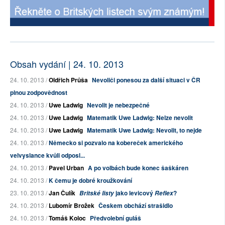
Obsah vydání | 24. 10. 2013
24. 10. 2013 /
Oldřich Průša
Nevoliči ponesou za další situaci v ČR
plnou zodpovědnost
24. 10. 2013 /
Uwe Ladwig
Nevolit je nebezpečné
24. 10. 2013 /
Uwe Ladwig
Matematik Uwe Ladwig: Nelze nevolit
24. 10. 2013 /
Uwe Ladwig
Matematik Uwe Ladwig: Nevolit, to nejde
24. 10. 2013 /
Německo si pozvalo na kobereček amerického
velvyslance kvůli odposl...
24. 10. 2013 /
Pavel Urban
A po volbách bude konec šaškáren
24. 10. 2013 /
K čemu je dobré kroužkování
23. 10. 2013 /
Jan Čulík
jako levicový
?
Britské listy
Reflex
24. 10. 2013 /
Lubomír Brožek
Českem obchází strašidlo
24. 10. 2013 /
Tomáš Koloc
Předvolební guláš