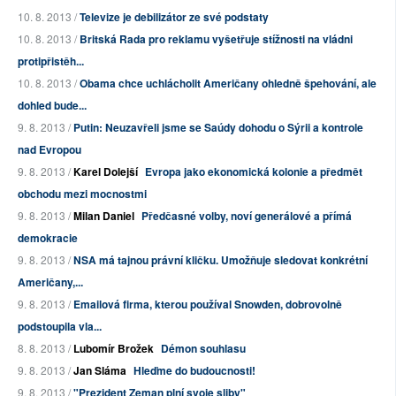
10. 8. 2013 /
Televize je debilizátor ze své podstaty
10. 8. 2013 /
Britská Rada pro reklamu vyšetřuje stížnosti na vládni
protipřistěh...
10. 8. 2013 /
Obama chce uchlácholit Američany ohledně špehování, ale
dohled bude...
9. 8. 2013 /
Putin: Neuzavřeli jsme se Saúdy dohodu o Sýrii a kontrole
nad Evropou
9. 8. 2013 /
Karel Dolejší
Evropa jako ekonomická kolonie a předmět
obchodu mezi mocnostmi
9. 8. 2013 /
Milan Daniel
Předčasné volby, noví generálové a přímá
demokracie
9. 8. 2013 /
NSA má tajnou právní kličku. Umožňuje sledovat konkrétní
Američany,...
9. 8. 2013 /
Emailová firma, kterou používal Snowden, dobrovolně
podstoupila vla...
8. 8. 2013 /
Lubomír Brožek
Démon souhlasu
9. 8. 2013 /
Jan Sláma
Hleďme do budoucnosti!
9. 8. 2013 /
"Prezident Zeman plní svoje sliby"