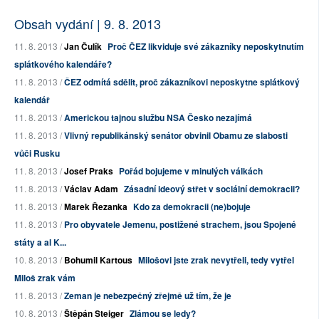
Obsah vydání | 9. 8. 2013
11. 8. 2013 /
Jan Čulík
Proč ČEZ likviduje své zákazníky neposkytnutím
splátkového kalendáře?
11. 8. 2013 /
ČEZ odmítá sdělit, proč zákazníkovi neposkytne splátkový
kalendář
11. 8. 2013 /
Americkou tajnou službu NSA Česko nezajímá
11. 8. 2013 /
Vlivný republikánský senátor obvinil Obamu ze slabosti
vůči Rusku
11. 8. 2013 /
Josef Praks
Pořád bojujeme v minulých válkách
11. 8. 2013 /
Václav Adam
Zásadní ideový střet v sociální demokracii?
11. 8. 2013 /
Marek Řezanka
Kdo za demokracii (ne)bojuje
11. 8. 2013 /
Pro obyvatele Jemenu, postižené strachem, jsou Spojené
státy a al K...
10. 8. 2013 /
Bohumil Kartous
Milošovi jste zrak nevytřeli, tedy vytřel
Miloš zrak vám
11. 8. 2013 /
Zeman je nebezpečný zřejmě už tím, že je
10. 8. 2013 /
Štěpán Steiger
Zlámou se ledy?