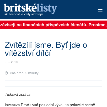
závisejí na finančních příspěvcích čtenářů. Prosíme, 
PŘIHLÁSIT
AKTUÁLNÍ VYDÁNÍ
Zvítězili jsme. Byť jde o
ARCHIV
vítězství dílčí
ROZHOVORY
9. 8. 2013
TÉMATA
čas čtení 2 minuty
NEJČTENĚJŠÍ ZA 7 DNÍ
AUTOŘI
Tisková zpráva
PŘÍSPĚVKY NA PROVOZ
Iniciativa ProAlt vítá poslední vývoj na politické scéně.