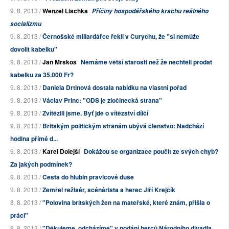
9. 8. 2013 /
Wenzel Lischka
Příčiny hospodářského krachu reálného
socializmu
9. 8. 2013 /
Černošské miliardářce řekli v Curychu, že "si nemůže
dovolit kabelku"
9. 8. 2013 /
Jan Mrskoš
Nemáme větší starosti než že nechtěli prodat
kabelku za 35.000 Fr?
9. 8. 2013 /
Daniela Drtinová dostala nabídku na vlastní pořad
9. 8. 2013 /
Václav Princ: "ODS je zločinecká strana"
9. 8. 2013 /
Zvítězili jsme. Byť jde o vítězství dílčí
9. 8. 2013 /
Britským politickým stranám ubývá členstvo: Nadchází
hodina přímé d...
9. 8. 2013 /
Karel Dolejší
Dokážou se organizace poučit ze svých chyb?
Za jakých podmínek?
9. 8. 2013 /
Cesta do hlubin pravicové duše
9. 8. 2013 /
Zemřel režisér, scénárista a herec Jiří Krejčík
8. 8. 2013 /
"Polovina britských žen na mateřské, které znám, přišla o
práci"
9. 8. 2013 /
"Děkujeme, odcházíme" v podání herců Národního divadla