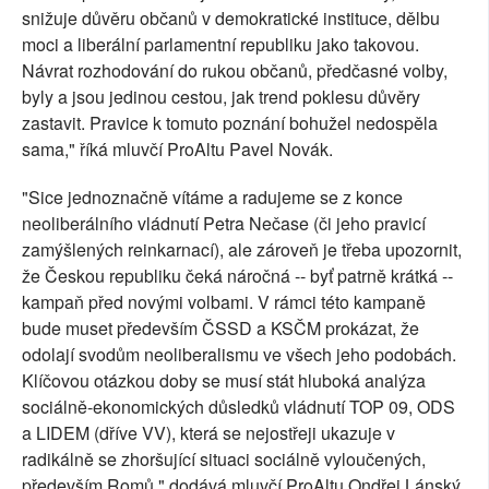
snižuje důvěru občanů v demokratické instituce, dělbu
moci a liberální parlamentní republiku jako takovou.
Návrat rozhodování do rukou občanů, předčasné volby,
byly a jsou jedinou cestou, jak trend poklesu důvěry
zastavit. Pravice k tomuto poznání bohužel nedospěla
sama," říká mluvčí ProAltu Pavel Novák.
"Sice jednoznačně vítáme a radujeme se z konce
neoliberálního vládnutí Petra Nečase (či jeho pravicí
zamýšlených reinkarnací), ale zároveň je třeba upozornit,
že Českou republiku čeká náročná -- byť patrně krátká --
kampaň před novými volbami. V rámci této kampaně
bude muset především ČSSD a KSČM prokázat, že
odolají svodům neoliberalismu ve všech jeho podobách.
Klíčovou otázkou doby se musí stát hluboká analýza
sociálně-ekonomických důsledků vládnutí TOP 09, ODS
a LIDEM (dříve VV), která se nejostřeji ukazuje v
radikálně se zhoršující situaci sociálně vyloučených,
především Romů," dodává mluvčí ProAltu Ondřej Lánský.