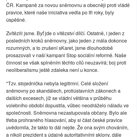
ČR. Kampaně za novou sněmovnu a obecněji proti vládě
pravice, které naše iniciativa vedla po tři roky, byly
úspěšné.
Zvítězili jsme. Byť jde o vítězství dílčí. Ostatně, i jeden z
posledních kroků sněmovny, jako jeden z mála dokonce
rozumných, a to zrušení sKaret, jsme dlouhodobě
prosazovali v naší kampani Stop sociální reformě. Naše
činnost se však splněním těchto cílů neuzavírá; boj proti
neoliberalismu ještě zdaleka není u konce.
"Tzv. stojednička nebyla legitimní. Celé složení
sněmovny po skandálech, protiústavních zákonech a
dalších excesech, jíž se vládní většina v průběhu
volebního období dopustila, vůbec neodráželo náladu ve
společnosti. Sněmovna nezastupovala občany. Bylo ale
třeba prohraného hlasování, aby si část české pravice
uvědomila, že takto to dál nejde. Že ona svým chováním,
a nikoli prezident s údajně autoritativními sklony, dále