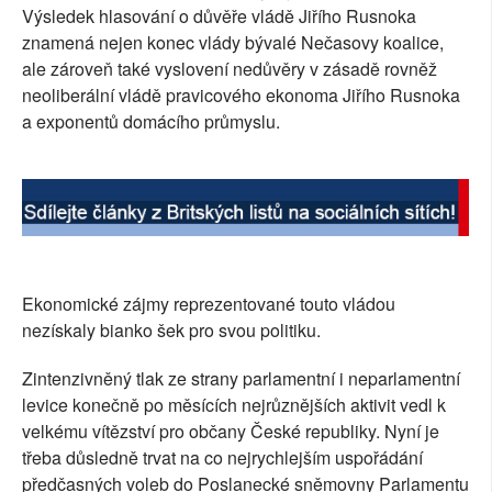
Výsledek hlasování o důvěře vládě Jiřího Rusnoka
SOCIÁLNÍ SÍTĚ
znamená nejen konec vlády bývalé Nečasovy koalice,
ale zároveň také vyslovení nedůvěry v zásadě rovněž
RUBRIKY
neoliberální vládě pravicového ekonoma Jiřího Rusnoka
a exponentů domácího průmyslu.
PLNÁ VERZE STRÁNEK
Ekonomické zájmy reprezentované touto vládou
nezískaly bianko šek pro svou politiku.
Zintenzivněný tlak ze strany parlamentní i neparlamentní
levice konečně po měsících nejrůznějších aktivit vedl k
velkému vítězství pro občany České republiky. Nyní je
třeba důsledně trvat na co nejrychlejším uspořádání
předčasných voleb do Poslanecké sněmovny Parlamentu