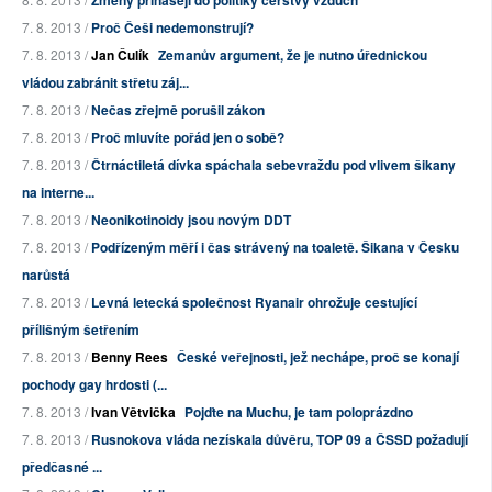
Změny přinášejí do politiky čerstvý vzduch
7. 8. 2013 /
Proč Češi nedemonstrují?
7. 8. 2013 /
Jan Čulík
Zemanův argument, že je nutno úřednickou
vládou zabránit střetu záj...
7. 8. 2013 /
Nečas zřejmě porušil zákon
7. 8. 2013 /
Proč mluvíte pořád jen o sobě?
7. 8. 2013 /
Čtrnáctiletá dívka spáchala sebevraždu pod vlivem šikany
na interne...
7. 8. 2013 /
Neonikotinoidy jsou novým DDT
7. 8. 2013 /
Podřízeným měří i čas strávený na toaletě. Šikana v Česku
narůstá
7. 8. 2013 /
Levná letecká společnost Ryanair ohrožuje cestující
přílišným šetřením
7. 8. 2013 /
Benny Rees
České veřejnosti, jež nechápe, proč se konají
pochody gay hrdosti (...
7. 8. 2013 /
Ivan Větvička
Pojďte na Muchu, je tam poloprázdno
7. 8. 2013 /
Rusnokova vláda nezískala důvěru, TOP 09 a ČSSD požadují
předčasné ...