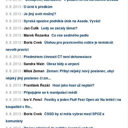
9. 8. 2013 /
O úctě k předkům
9. 8. 2013 /
Je jiný svět možný?
9. 8. 2013 /
Syrská opozice podnikla útok na Asada. Vyvázl
8. 8. 2013 /
Jan Čulík
Ledy se začaly lámat?
8. 8. 2013 /
Marek Řezanka
Co vše sedmého padlo
8. 8. 2013 /
Boris Cvek
Úlohou pro pravicového voliče je tentokrát
nevolit pravici
8. 8. 2013 /
Předmětem činnosti ČT není dehonestace
8. 8. 2013 /
Sandra Wain
Obraz bídy a utrpení
8. 8. 2013 /
Miloš Zeman
Zeman: Přibyl nějaký nový poslanec, ubyl
nějaký jiný poslanec či zm...
8. 8. 2013 /
František Řezáč
Host jako host už neplatí?
8. 8. 2013 /
Připojujete se k manipulaci médií
8. 8. 2013 /
Ivo V. Fencl
Festíky a jeden Fluff Fest Open air Na letišti i na
koupališti v Ro...
8. 8. 2013 /
Boris Cvek
ČSSD by si měla vybrat mezi SPOZ a
komunisty
8. 8. 2013 /