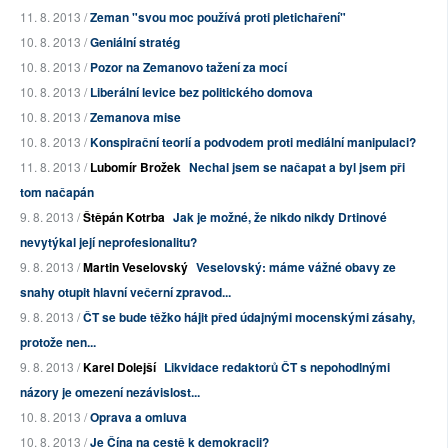
11. 8. 2013 /
Zeman "svou moc používá proti pletichaření"
10. 8. 2013 /
Geniální stratég
10. 8. 2013 /
Pozor na Zemanovo tažení za mocí
10. 8. 2013 /
Liberální levice bez politického domova
10. 8. 2013 /
Zemanova mise
10. 8. 2013 /
Konspirační teorií a podvodem proti mediální manipulaci?
11. 8. 2013 /
Lubomír Brožek
Nechal jsem se načapat a byl jsem při
tom načapán
9. 8. 2013 /
Štěpán Kotrba
Jak je možné, že nikdo nikdy Drtinové
nevytýkal její neprofesionalitu?
9. 8. 2013 /
Martin Veselovský
Veselovský: máme vážné obavy ze
snahy otupit hlavní večerní zpravod...
9. 8. 2013 /
ČT se bude těžko hájit před údajnými mocenskými zásahy,
protože nen...
9. 8. 2013 /
Karel Dolejší
Likvidace redaktorů ČT s nepohodlnými
názory je omezení nezávislost...
10. 8. 2013 /
Oprava a omluva
10. 8. 2013 /
Je Čína na cestě k demokracii?