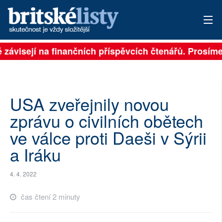
ě závisejí na finančních příspěvcích čtenářů. Prosíme,
PŘIHLÁSIT
AKTUÁLNÍ VYDÁNÍ
ARCHIV
USA zveřejnily novou
zprávu o civilních obětech
ROZHOVORY
ve válce proti Daeši v Sýrii
TÉMATA
a Iráku
NEJČTENĚJŠÍ ZA 7 DNÍ
4. 4. 2022
AUTOŘI
čas čtení 2 minuty
PŘÍSPĚVKY NA PROVOZ