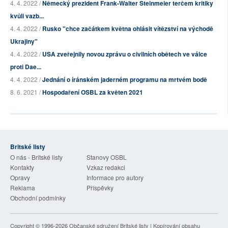
4. 4. 2022 /
Německý prezident Frank-Walter Steinmeier terčem kritiky
kvůli vazb...
4. 4. 2022 /
Rusko "chce začátkem května ohlásit vítězství na východě
Ukrajiny"
4. 4. 2022 /
USA zveřejnily novou zprávu o civilních obětech ve válce
proti Dae...
4. 4. 2022 /
Jednání o íránském jaderném programu na mrtvém bodě
8. 6. 2021 /
Hospodaření OSBL za květen 2021
Britské listy
O nás - Britské listy
Stanovy OSBL
Kontakty
Vzkaz redakci
Opravy
Informace pro autory
Reklama
Příspěvky
Obchodní podmínky
Copyright © 1996-2026
Občanské sdružení Britské listy
| Kopírování obsahu