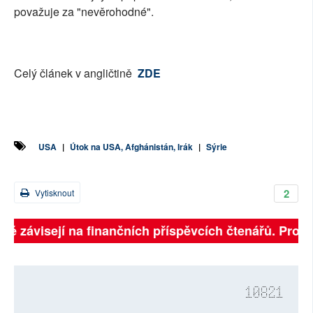
považuje za "nevěrohodné".
Celý článek v angličtině
ZDE
USA
|
Útok na USA, Afghánistán, Irák
|
Sýrie
2
Vytisknout
lně závisejí na finančních příspěvcích čtenářů. Prosím
10821