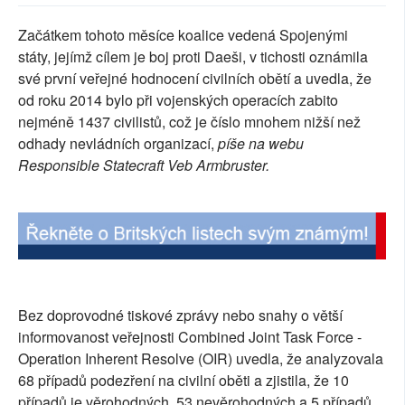
SOCIÁLNÍ SÍTĚ
Začátkem tohoto měsíce koalice vedená Spojenými
státy, jejímž cílem je boj proti Daeši, v tichosti oznámila
RUBRIKY
své první veřejné hodnocení civilních obětí a uvedla, že
od roku 2014 bylo při vojenských operacích zabito
PLNÁ VERZE STRÁNEK
nejméně 1437 civilistů, což je číslo mnohem nižší než
odhady nevládních organizací,
píše na webu
Responsible Statecraft Veb Armbruster.
Bez doprovodné tiskové zprávy nebo snahy o větší
informovanost veřejnosti Combined Joint Task Force -
Operation Inherent Resolve (OIR) uvedla, že analyzovala
68 případů podezření na civilní oběti a zjistila, že 10
případů je věrohodných, 53 nevěrohodných a 5 případů