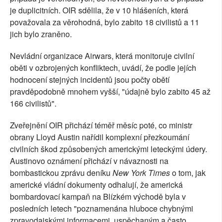
je duplicitních. OIR sdělila, že v 10 hlášeních, která
považovala za věrohodná, bylo zabito 18 civilistů a 11
jich bylo zraněno.
Nevládní organizace Airwars, která monitoruje civilní
oběti v ozbrojených konfliktech, uvádí, že podle jejích
hodnocení stejných incidentů jsou počty obětí
pravděpodobně mnohem vyšší, "údajně bylo zabito 45 až
166 civilistů".
Zveřejnění OIR přichází téměř měsíc poté, co ministr
obrany Lloyd Austin nařídil komplexní přezkoumání
civilních škod způsobených americkými leteckými údery.
Austinovo oznámení přichází v návaznosti na
bombastickou zprávu deníku
New York Times
o tom, jak
americké vládní dokumenty odhalují, že americká
bombardovací kampaň na Blízkém východě byla v
posledních letech "poznamenána hluboce chybnými
zpravodajskými informacemi, uspěchaným a často