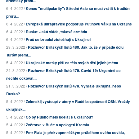
drasticky prohl...
6. 4. 2022 /
Konec "multipolarity": Střední Asie se musí vrátit k tradiční
proru...
6. 4. 2022 /
Evropská ultrapravice podporuje Putinovu válku na Ukrajině
6. 4. 2022 /
Rusko: Jaká vláda, taková armáda
6. 4. 2022 /
Proč se Izraelci ztotožňují s Ukrajinci
29. 3. 2022 /
Rozhovor Britských listů 480. Jak to, že v případě dolu
Turów premi...
5. 4. 2022 /
Ukrajinské matky píší na těla svých dětí jejich jména
24. 3. 2022 /
Rozhovor Britských listů 479. Covid-19: Urgentně se
nechte očkovat ...
21. 3. 2022 /
Rozhovor Britských listů 478. Vyhraje Ukrajina, nebo
Rusko?
5. 4. 2022 /
Zelenskij vystoupí v úterý v Radě bezpečnosti OSN. Vraždy
ukrajinsk...
5. 4. 2022 /
Co by Rusko mělo udělat s Ukrajinou?
5. 4. 2022 /
Zvěrstva v Buče a apologeti Kremlu
5. 4. 2022 /
Petr Fiala je překvapen těžkým průběhem svého covidu,