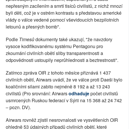
nepřesným zacílením a smrtí tisíců civilistů, z nichž mnozí
byli děti, což je v ostrém kontrastu s představou americké
vlády o válce vedené pomocí vševidoucích bezpilotních
letounů a přesných bomb".
Podle
Timesů
dokumenty také ukazují, "že navzdory
vysoce kodifikovanému systému Pentagonu pro
zkoumání civilních obětí sliby transparentnosti a
odpovědnosti ustoupily neprůhlednosti a beztrestnosti".
Zatímco zpráva OIR z tohoto měsíce přiznává 1 437
civilních obětí, Airwars uvádí, že ve válce proti Daeši bylo
koaličními silami zabito nejméně 8 192 a až 13 243
civilistů (Pro srovnání: Airwars
odhaduje
počet civilistů
usmrcených Ruskou federací v Sýrii na 15 368 až 24 742
– pozn. DV).
Airwars rovněž zjistil nesrovnalosti ve vysvětleních OIR
ohledně 53 údajných případů civilních obětí, které