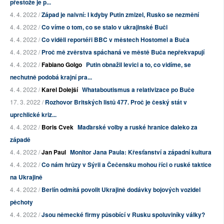
přestože je p...
4. 4. 2022 /
Západ je naivní: I kdyby Putin zmizel, Rusko se nezmění
4. 4. 2022 /
Co víme o tom, co se stalo v ukrajinské Buči
4. 4. 2022 /
Co viděli reportéři BBC v městech Hostomel a Buča
4. 4. 2022 /
Proč mě zvěrstva spáchaná ve městě Buča nepřekvapují
4. 4. 2022 /
Fabiano Golgo
Putin obnažil levici a to, co vidíme, se
nechutně podobá krajní pra...
4. 4. 2022 /
Karel Dolejší
Whataboutismus a relativizace po Buče
17. 3. 2022 /
Rozhovor Britských listů 477. Proč je český stát v
uprchlické kriz...
4. 4. 2022 /
Boris Cvek
Maďarské volby a ruské hranice daleko za
západě
4. 4. 2022 /
Jan Paul
Monitor Jana Paula: Křesťanství a západní kultura
4. 4. 2022 /
Co nám hrůzy v Sýrii a Čečensku mohou říci o ruské taktice
na Ukrajině
4. 4. 2022 /
Berlín odmítá povolit Ukrajině dodávky bojových vozidel
pěchoty
4. 4. 2022 /
Jsou německé firmy působící v Rusku spoluviníky války?