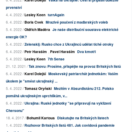
Karel Dolejší
Válka na Ukrajině: Češi si připsali důležité
prvenství
4. 4. 2022 /
Lesley Keen
turnAgain
6. 4. 2022 /
Boris Cvek
Mrazivé poučení z maďarských voleb
5. 4. 2022 /
Oldřich Maděra
Je naše distribuční soustava elektrické
energie OK?
5. 4. 2022 /
Zelenskij: Rusko chce z Ukrajinců udělat tiché otroky
6. 4. 2022 /
Petr Haraším
,
Pavel Haraším
Dva kmotři
5. 4. 2022 /
Lesley Keen
7th Sense
21. 12. 2021 /
Tak znovu: Prosíme, přispějte na provoz Britských listů
6. 4. 2022 /
Karel Dolejší
Moskevský patriarchát jednotkám: Vaším
úkolem je "smést ukrajinský ...
5. 4. 2022 /
Tomasz Oryński
Mezitím v Absurdistánu 212. Polsko
pomáhá ukrajinským uprchlíkům, v...
6. 4. 2022 /
Ukrajina: Ruské jednotky "se připravují na vyklizení
Chersonu"
18. 4. 2017 /
Bohumil Kartous
Diskutujte na Britských listech
1. 4. 2022 /
Rozhovor Britských listů 481. Jak covidová pandemie