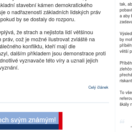
základní stavební kámen demokratického
tak, a
pobavi
je o nadřazenosti základních lidských práv
a aby 
 pokud by se dostaly do rozporu.
zadava
lývá, že strach a nejistota lidí většinou
Výsled
 práv, což je možné ilustrovat zvláště na
by moh
lečného konfliktu, kteří mají dle
příběh
větší 
zyl, dalším příkladem jsou demonstrace proti
ednotlivé vyznavače této víry a uznali jejich
Příběh
vyznání.
zlehčo
přechá
riskant
Celý článek
To vše
refero
škály 