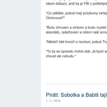
všech důkazů, aniž by je FBI z politický
"Co uděláte, pokud mají průzkumy veřejn
Clintonová?"
"Budu zhnusen a otráven a budu myslet n
skandálů, vyšetřování a ničení naší arm
"Někteří lidé hovoří o revoluci, pokud T
"To by se opravdu mohlo stát. Já bych s
chovat ale nebudu."
Piráti: Sobotka a Babiš taj
1. 11. 2016