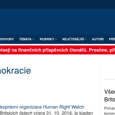
ZHOVORY
TÉMATA
RUBRIKY
NEJČTENĚJŠÍ
AUTOŘI
PŘÍ
sejí na finančních příspěvcích čtenářů. Prosíme, přisp
mokracie
Všec
Brit
dskoprávní organizace Human Right Watch
Primár
včera 31. 10. 2016, je kladen
Britských listech
komerc