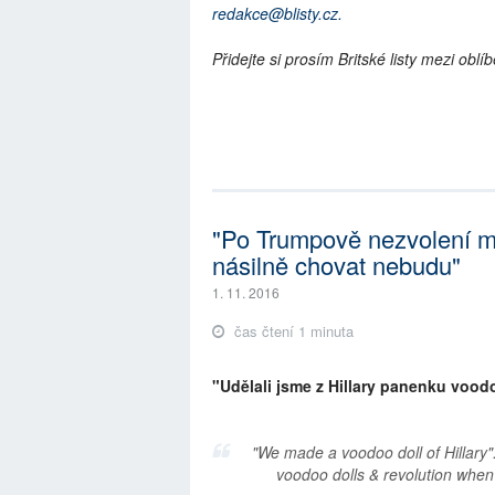
redakce@blisty.cz.
Přidejte si prosím Britské listy mezi ob
"Po Trumpově nezvolení můž
násilně chovat nebudu"
1. 11. 2016
čas čtení 1 minuta
"Udělali jsme z Hillary panenku voodoo
"We made a voodoo doll of Hillary"
voodoo dolls & revolution when