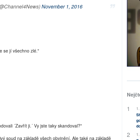
 (@Channel4News)
November 1, 2016
e se jí všechno zlé."
Nejčt
1.
Sh
go
dovali ´Zavřít ji.´ Vy jste taky skandoval?"
do
1.
ivý soud na základě všech obvinění. Ale také na základě