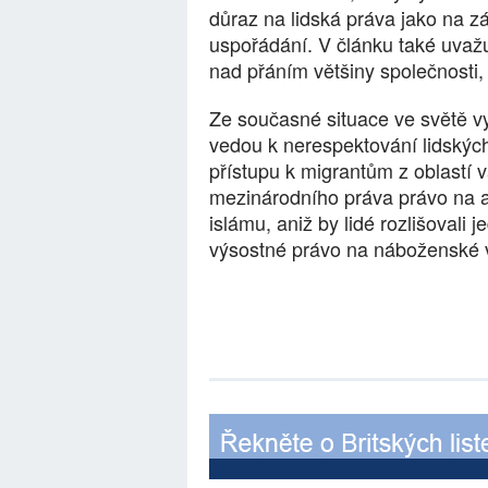
důraz na lidská práva jako na 
uspořádání. V článku také uvažu
nad přáním většiny společnosti,
Ze současné situace ve světě vyp
vedou k nerespektování lidských
přístupu k migrantům z oblastí vá
mezinárodního práva právo na a
islámu, aniž by lidé rozlišovali j
výsostné právo na náboženské 