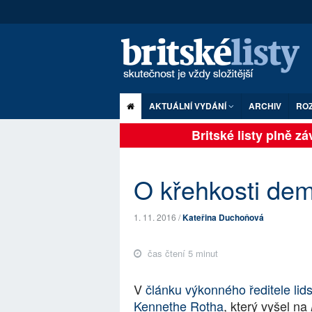
AKTUÁLNÍ VYDÁNÍ
ARCHIV
RO
Britské listy plně závi
O křehkosti de
1. 11. 2016 /
Kateřina Duchoňová
čas čtení 5 minut
V
článku výkonného ředitele li
Kennethe Rotha
, který vyšel na