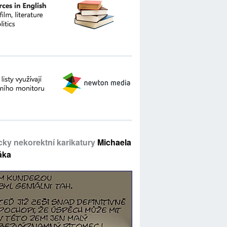
icky nekorektní karikatury
Michaela
áka