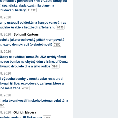
čet obětí v pohraniční krizi v Ceutě stoupl na
, španělská vláda oznámila plány na
ybudování bariéry
11192
 8. 2026
ump ustoupil od útoků na Írán po varování ze
aúdské Arábie a hrozbách z Teheránu
9758
 8. 2026
Bohumil Kartous
acinka jako orwellovský pěšák trumpovské
titeze o demokracii (o skutečnosti)
7150
 8. 2026
kazy nasvědčují tomu, že USA svrhly téměř
novou bombu na obytný dům v Íránu, přičemž
hynulo dvouleté dítě a jeho rodiče
5941
 8. 2026
ři výbuchu bomby v moskevské restauraci
hynuli tři lidé; explodovalo zařízení, které u
ebe měla žena
4057
 8. 2026
hada trvanlivosti římského betonu rozluštěna
896
 8. 2026
Oldřich Maděra
potřeba vody v JE Dukovany
3888