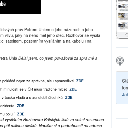
 lidských práv Petrem Uhlem o jeho názorech a jeho
kém vlivu, jaký na něho měl jeho otec. Rozhovor se vysílá
pozici satelitem, pozemním vysíláním a na kabelu i na
Petra Uhla
Dělal jsem, co jsem považoval za správné a
St
co pokládá nejen za správné, ale i spravedlivé
ZDE
for
ch minulosti se v ČR musí tradičně mlčet
ZDE
Ja
" v české vládě a o xenofobii úředníků
ZDE
prezidenta
ZDE
emu bojují
ZDE
řed vysíláním Rozhovoru Britských listů za velmi rozumnou
 půl milionu diváků. Napište si o podrobnosti na adresu