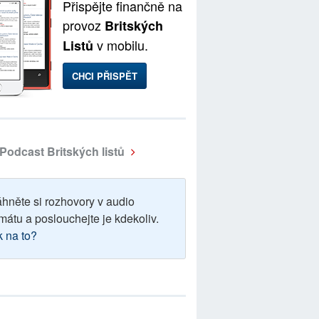
Přispějte finančně na
provoz
Britských
v mobilu.
Listů
CHCI PŘISPĚT
Podcast Britských listů
áhněte si rozhovory v audio
mátu a poslouchejte je kdekoliv.
k na to?