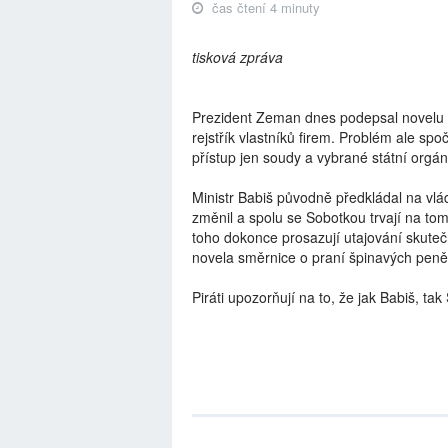
čas čtení 4 minuty
tisková zpráva
Prezident Zeman dnes podepsal novelu 
rejstřík vlastníků firem. Problém ale spo
přístup jen soudy a vybrané státní orgán
Ministr Babiš původně předkládal na vlád
změnil a spolu se Sobotkou trvají na tom
toho dokonce prosazují utajování skuteč
novela směrnice o praní špinavých peněz 
Piráti upozorňují na to, že jak Babiš, tak