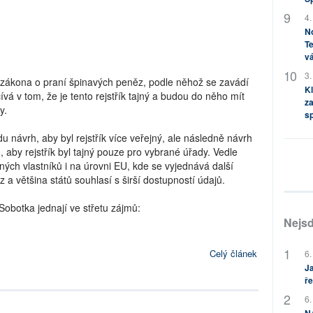
4.
No
Te
vá
3.
zákona o praní špinavých peněz, podle něhož se zavádí
Kl
čívá v tom, že je tento rejstřík tajný a budou do něho mít
za
y.
s
u návrh, aby byl rejstřík více veřejný, ale následně návrh
, aby rejstřík byl tajný pouze pro vybrané úřady. Vedle
ných vlastníků i na úrovni EU, kde se vyjednává další
a většina států souhlasí s širší dostupností údajů.
 Sobotka jednají ve střetu zájmů:
Nejsd
Celý článek
6.
Ja
ře
6.