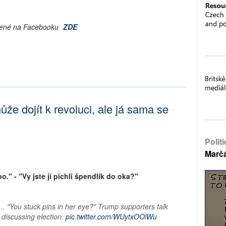
líbené na Facebooku
ZDE
e dojít k revoluci, ale já sama se
Polit
Marč
." - "Vy jste jí píchli špendlík do oka?"
... "You stuck pins in her eye?" Trump supporters talk
 discussing election.
pic.twitter.com/WUytxOOlWu