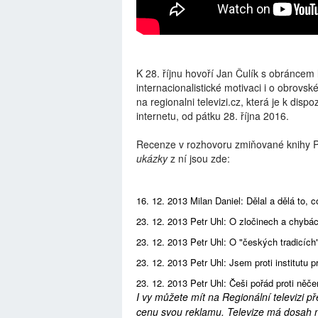
K 28. říjnu hovoří Jan Čulík s obráncem
internacionalistické motivaci i o obrovs
na regionalni televizi.cz, která je k dis
internetu, od pátku 28. října 2016.
Recenze v rozhovoru zmiňované knihy 
ukázky
z ní jsou zde:
16. 12. 2013 Milan Daniel: Dělal a dělá to, 
23. 12. 2013 Petr Uhl: O zločinech a chybá
23. 12. 2013 Petr Uhl: O "českých tradicích
23. 12. 2013 Petr Uhl: Jsem proti institutu 
23. 12. 2013 Petr Uhl: Češi pořád proti něč
I vy můžete mít na Regionální televizi p
cenu svou reklamu. Televize má dosah na