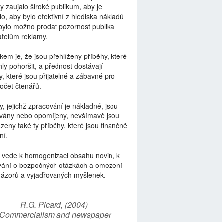
by zaujalo široké publikum, aby je
lo, aby bylo efektivní z hlediska nákladů
bylo možno prodat pozornost publika
telům reklamy.
kem je, že jsou přehlíženy příběhy, které
ly pohoršit, a přednost dostávají
y, které jsou přijatelné a zábavné pro
počet čtenářů.
y, jejichž zpracování je nákladné, jsou
vány nebo opomíjeny, nevšímavě jsou
zeny také ty příběhy, které jsou finančně
ní.
 vede k homogenizaci obsahu novin, k
vání o bezpečných otázkách a omezení
názorů a vyjadřovaných myšlenek.
R.G. Picard, (2004)
“Commercialism and newspaper