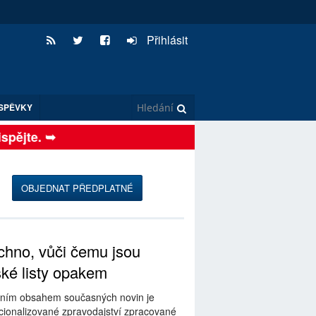
Přihlásit
SPĚVKY
ějte. ➥
OBJEDNAT PŘEDPLATNÉ
hno, vůči čemu jsou
ské listy opakem
ním obsahem současných novin je
ionalizované zpravodajství zpracované