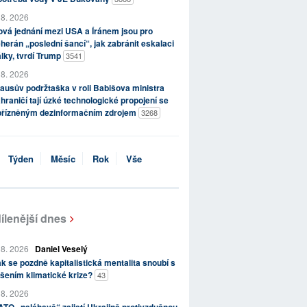
 8. 2026
vá jednání mezi USA a Íránem jsou pro
herán „poslední šancí“, jak zabránit eskalaci
lky, tvrdí Trump
3541
 8. 2026
ausův podržtaška v roli Babišova ministra
hraničí tají úzké technologické propojení se
přízněným dezinformačním zdrojem
3268
Týden
Měsíc
Rok
Vše
ílenější dnes
 8. 2026
Daniel Veselý
k se pozdně kapitalistická mentalita snoubí s
šením klimatické krize?
43
 8. 2026