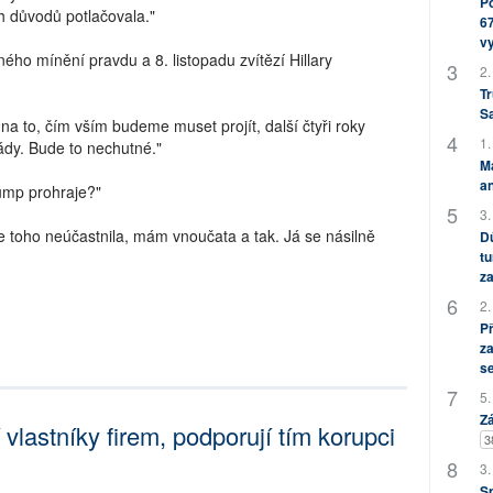
Po
ch důvodů potlačovala."
67
v
ého mínění pravdu a 8. listopadu zvítězí Hillary
2.
Tr
S
a to, čím vším budeme muset projít, další čtyři roky
1.
ády. Bude to nechutné."
M
an
rump prohraje?"
3.
e toho neúčastnila, mám vnoučata a tak. Já se násilně
Dů
tu
za
2.
P
za
s
5.
Zá
í vlastníky firem, podporují tím korupci
3
3.
S