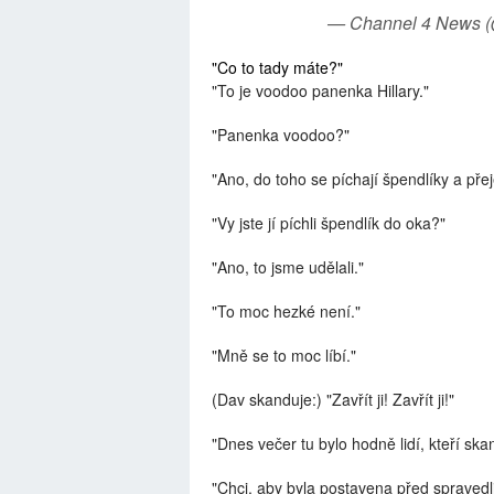
— Channel 4 News
"Co to tady máte?"
"To je voodoo panenka Hillary."
"Panenka voodoo?"
"Ano, do toho se píchají špendlíky a přej
"Vy jste jí píchli špendlík do oka?"
"Ano, to jsme udělali."
"To moc hezké není."
"Mně se to moc líbí."
(Dav skanduje:) "Zavřít ji! Zavřít ji!"
"Dnes večer tu bylo hodně lidí, kteří skan
"Chci, aby byla postavena před spravedl