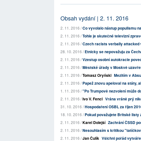
Obsah vydání | 2. 11. 2016
2. 11. 2016 /
Co vyvolalo nástup populismu n
2. 11. 2016 /
Tohle je skutečné televizní zprav
2. 11. 2016 /
Czech racists verbally attacked 
28. 10. 2016 /
Etnicky se nepovažuju za Čech
2. 11. 2016 /
Vzestup osobní autokracie poved
2. 11. 2016 /
Městské úřady v Moskvě uzavřel
2. 11. 2016 /
Tomasz Oryński
Mezitím v Absu
2. 11. 2016 /
Papež znovu apeloval na státy, a
1. 11. 2016 /
"Po Trumpově nezvolení může dojít
2. 11. 2016 /
Ivo V. Fencl
Vrána vráně prý nik
31. 10. 2016 /
Hospodaření OSBL za říjen 201
18. 10. 2016 /
Pokud považujete Britské listy z
2. 11. 2016 /
Karel Dolejší
Zachrání ČSSD poč
2. 11. 2016 /
Nesouhlasím s kritikou "tatíčko
2. 11. 2016 /
Jan Čulík
Všichni pořád vytváře