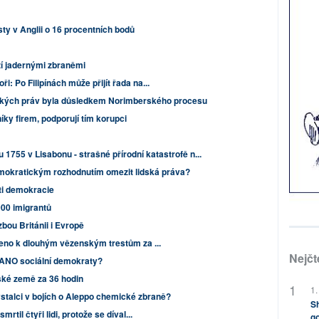
ty v Anglii o 16 procentních bodů
zí jadernými zbraněmi
: Po Filipínách může přijít řada na...
dských práv byla důsledkem Norimberského procesu
níky firem, podporují tím korupci
 1755 v Lisabonu - strašné přírodní katastrofě n...
mokratickým rozhodnutím omezit lidská práva?
ti demokracie
000 imigrantů
zbou Británii i Evropě
zeno k dlouhým vězenským trestům za ...
Nejčt
 ANO sociální demokraty?
ské země za 36 hodin
1.
vstalci v bojích o Aleppo chemické zbraně?
Sh
rtil čtyři lidi, protože se díval...
go