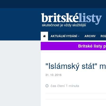
AKTUÁLNÍ VYDÁNÍ
ARCHIV
RO
Britské listy pl
"Islámský stát" m
31. 10. 2016
čas čtení 1 minuta