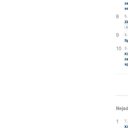
za
s
5.
Zá
4
3.
S
3.
Kl
za
s
Nejsd
7.
Kl