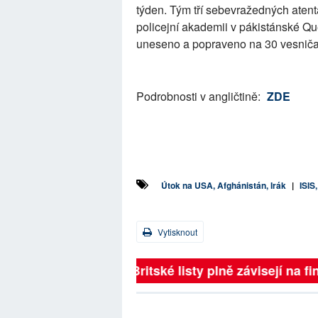
týden. Tým tří sebevražedných atentá
policejní akademii v pákistánské Qu
uneseno a popraveno na 30 vesnič
Podrobnosti v angličtině:
ZDE
Útok na USA, Afghánistán, Irák
|
ISIS
Vytisknout
Britské listy plně závisejí na f