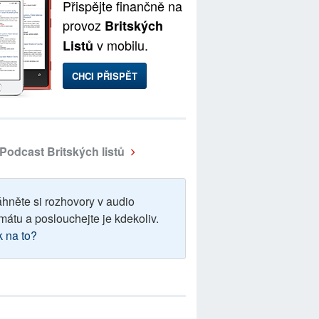
Přispějte finančně na
provoz
Britských
v mobilu.
Listů
CHCI PŘISPĚT
Podcast Britských listů
áhněte si rozhovory v audio
mátu a poslouchejte je kdekoliv.
k na to?