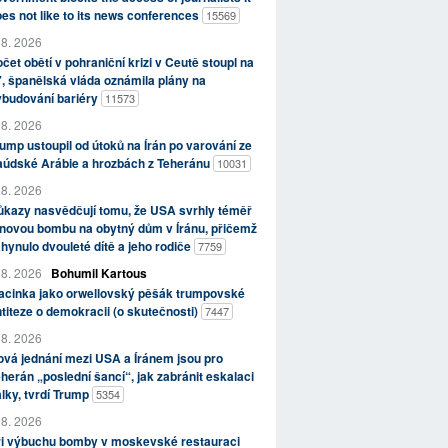
es not like to its news conferences
15569
 8. 2026
čet obětí v pohraniční krizi v Ceutě stoupl na
, španělská vláda oznámila plány na
ybudování bariéry
11573
 8. 2026
ump ustoupil od útoků na Írán po varování ze
aúdské Arábie a hrozbách z Teheránu
10031
 8. 2026
kazy nasvědčují tomu, že USA svrhly téměř
novou bombu na obytný dům v Íránu, přičemž
hynulo dvouleté dítě a jeho rodiče
7759
 8. 2026
Bohumil Kartous
acinka jako orwellovský pěšák trumpovské
titeze o demokracii (o skutečnosti)
7447
 8. 2026
vá jednání mezi USA a Íránem jsou pro
herán „poslední šancí“, jak zabránit eskalaci
lky, tvrdí Trump
5354
 8. 2026
ři výbuchu bomby v moskevské restauraci