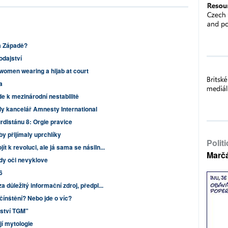
a Západě?
odajství
women wearing a hijab at court
a
e k mezinárodní nestabilitě
y kancelář Amnesty International
rdistánu 8: Orgie pravice
by přijímaly uprchlíky
Polit
 k revoluci, ale já sama se násiln...
Marč
dy oči nevyklove
6
a důležitý informační zdroj, předpl...
ínštění? Nebo jde o víc?
vství TGM"
jí mytologie