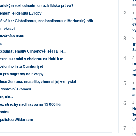
do
atickým rozhodnutím omezit lidská práva?
1.
lémem je identita Evropy
Po
 válka: Globalismus, nacionalismus a Mariánský přík...
67
emokracii
v
lvárního tisku
2.
na
Tr
S
koumat emaily Clintonové, šéf FBI je...
3.
nal skandál s cholerou na Haiti k af...
Dů
ozičního listu Cumhuriyet
tu
k pro migranty do Evropy
za
loše Zemana, museli bychom si jej vymyslet
1.
M
a domovní svoboda
an
, ale...
4.
bez střechy nad hlavou na 15 000 lidí
No
istánu
Te
pulistou Wildersem
vá
2.
P