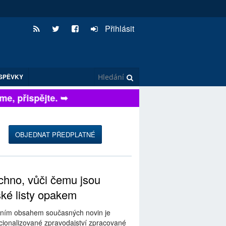
Přihlásit
SPĚVKY
, přispějte. ➥
OBJEDNAT PŘEDPLATNÉ
hno, vůči čemu jsou
ské listy opakem
ním obsahem současných novin je
ionalizované zpravodajství zpracované