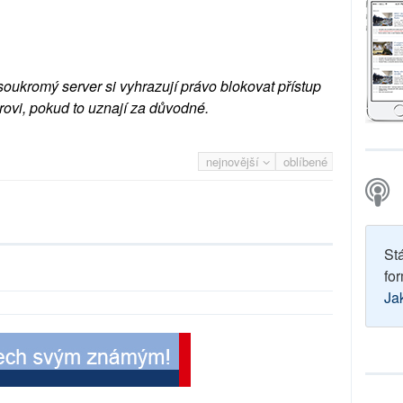
soukromý server si vyhrazují právo blokovat přístup
rovi, pokud to uznají za důvodné.
nejnovější
oblíbené
St
for
Ja