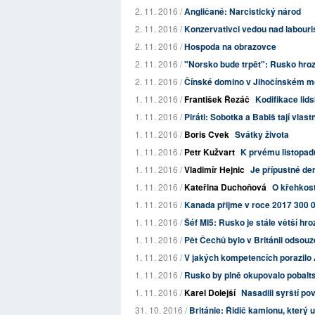
2. 11. 2016 /
Angličané: Narcistický národ
2. 11. 2016 /
Konzervativci vedou nad labouris
2. 11. 2016 /
Hospoda na obrazovce
2. 11. 2016 /
"Norsko bude trpět": Rusko hro
2. 11. 2016 /
Čínské domino v Jihočínském moři
1. 11. 2016 /
František Řezáč
Kodifikace li
1. 11. 2016 /
Piráti: Sobotka a Babiš tají vlast
1. 11. 2016 /
Boris Cvek
Svátky života
1. 11. 2016 /
Petr Kužvart
K prvému listopadu
1. 11. 2016 /
Vladimír Hejnic
Je přípustné de
1. 11. 2016 /
Kateřina Duchoňová
O křehkos
1. 11. 2016 /
Kanada přijme v roce 2017 300 
1. 11. 2016 /
Šéf MI5: Rusko je stále větší hro
1. 11. 2016 /
Pět Čechů bylo v Británii odsou
1. 11. 2016 /
V jakých kompetencích porazilo
1. 11. 2016 /
Rusko by plně okupovalo pobalt
1. 11. 2016 /
Karel Dolejší
Nasadili syrští po
31. 10. 2016 /
Británie: Řidič kamionu, který usm