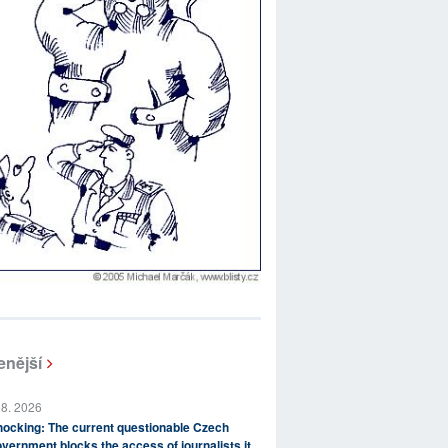
enější
 8. 2026
ocking: The current questionable Czech
vernment blocks the access of journalists it