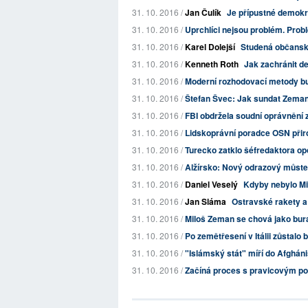
31. 10. 2016 /
Jan Čulík
Je přípustné demokr
31. 10. 2016 /
Uprchlíci nejsou problém. Prob
31. 10. 2016 /
Karel Dolejší
Studená občanská
31. 10. 2016 /
Kenneth Roth
Jak zachránit d
31. 10. 2016 /
Moderní rozhodovací metody bu
31. 10. 2016 /
Štefan Švec: Jak sundat Zema
31. 10. 2016 /
FBI obdržela soudní oprávnění z
31. 10. 2016 /
Lidskoprávní poradce OSN přirov
31. 10. 2016 /
Turecko zatklo šéfredaktora op
31. 10. 2016 /
Alžírsko: Nový odrazový můste
31. 10. 2016 /
Daniel Veselý
Kdyby nebylo Mi
31. 10. 2016 /
Jan Sláma
Ostravské rakety 
31. 10. 2016 /
Miloš Zeman se chová jako buran
31. 10. 2016 /
Po zemětřesení v Itálii zůstalo 
31. 10. 2016 /
"Islámský stát" míří do Afghán
31. 10. 2016 /
Začíná proces s pravicovým po