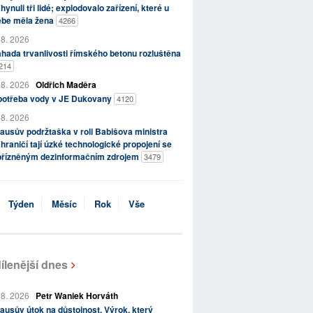
hynuli tři lidé; explodovalo zařízení, které u
ebe měla žena
4266
 8. 2026
hada trvanlivosti římského betonu rozluštěna
214
 8. 2026
Oldřich Maděra
potřeba vody v JE Dukovany
4120
 8. 2026
ausův podržtaška v roli Babišova ministra
hraničí tají úzké technologické propojení se
přízněným dezinformačním zdrojem
3479
Týden
Měsíc
Rok
Vše
ílenější dnes
 8. 2026
Petr Waniek Horváth
ausův útok na důstojnost. Výrok, který