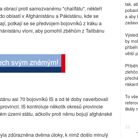
tak, a
 obrací proti samozvanému "chalífátu", někteří
pobavi
do oblastí v Afghánistánu a Pákistánu, kde se
a aby 
zadava
ají, potkají se se předvojem bojovníků z Iráku a
fghánistánu vloni, aby pomohli zběhům z Talibánu
Výsled
by moh
příběh
větší 
Příběh
zlehčo
přechá
riskant
To vše
stánu asi 70 bojovníků IS a od té doby naverbovali
refero
rovincií. IS kontroluje několik okresů provincie
škály 
ém území státu, ačkoliv proti němu bojují afghánské
yla zdůrazněna dvěma útoky, k nimž došlo minulý