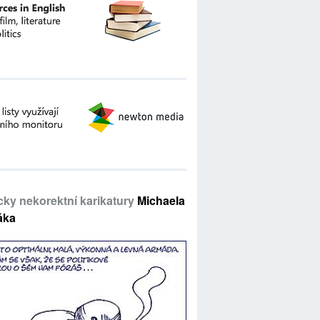
icky nekorektní karikatury
Michaela
áka