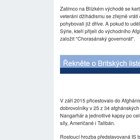
Zatímco na Blízkém východě se karta
veteráni džihádismu se zřejmě vrátí 
pohybovali již dříve. A pokud to uděl
Sýrie, kteří přijeli do východního A
založit "Chorasánský governorát".
V září 2015 přicestovalo do Afgháni
dobrovolníky v 25 z 34 afghánských p
Nangarhár a jednotlivé kapsy po cel
síly, Američané i Talibán.
Rostoucí hrozba představovaná IS b