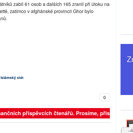
tníků zabil 61 osob a dalších 165 zranil při útoku na
ettě, zatímco v afghánské provincii Ghor bylo
anů.
, Islámský stát
0
inančních příspěvcích čtenářů. Prosíme, přispějte. ➥