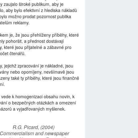
by zaujalo široké publikum, aby je
lo, aby bylo efektivní z hlediska nákladů
bylo možno prodat pozornost publika
telům reklamy.
kem je, že jsou přehlíženy příběhy, které
ly pohoršit, a přednost dostávají
y, které jsou přijatelné a zábavné pro
počet čtenářů.
y, jejichž zpracování je nákladné, jsou
vány nebo opomíjeny, nevšímavě jsou
zeny také ty příběhy, které jsou finančně
ní.
 vede k homogenizaci obsahu novin, k
vání o bezpečných otázkách a omezení
názorů a vyjadřovaných myšlenek.
R.G. Picard, (2004)
“Commercialism and newspaper