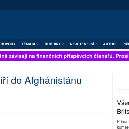
ZHOVORY
TÉMATA
RUBRIKY
NEJČTENĚJŠÍ
AUTOŘI
PŘÍ
ně závisejí na finančních příspěvcích čtenářů. Prosíme
íří do Afghánistánu
Všec
Brit
Primár
komerc