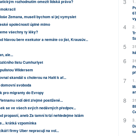
atickým rozhodnutím omezit lidská práva?
1.
Po
emokracii
67
loše Zemana, museli bychom si jej vymyslet
v
v české společnosti úplně mimo
2.
jeme všechny ty léky?
Tr
S
 hlavou bere exekutor a nemáte co jíst, Krausův...
31
It
, ale...
31
ozičního listu Cumhuriyet
Pr
pulistou Wildersem
př
nal skandál s cholerou na Haiti k af...
1.
a domovní svoboda
M
an
k pro migranty do Evropy
Vietnamu rodí děti zřejmě postižené...
31
BB
ek se ve všech svých nedávných předpov...
C
d propastí, aneb Za tamní krizí nehledejme islám
3.
e... krátká vzpomínka
Dů
xíkáři firmy Uber nepracují na vol...
tu