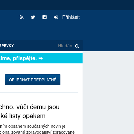
Přihlásit
SPĚVKY
e, přispějte. ➥
OBJEDNAT PŘEDPLATNÉ
hno, vůči čemu jsou
ské listy opakem
ním obsahem současných novin je
ionalizované zpravodajství zpracované