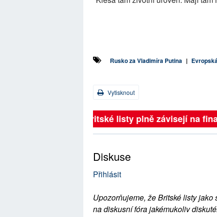
Rusko za Vladimíra Putina
|
Evropská
Vytisknout
Britské listy plně závisejí na 
Diskuse
Přihlásit
Upozorňujeme, že Britské listy jako 
na diskusní fóra jakémukoliv diskuté