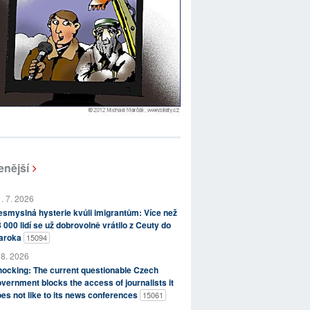
enější
. 7. 2026
smyslná hysterie kvůli imigrantům: Více než
 000 lidí se už dobrovolně vrátilo z Ceuty do
aroka
15094
 8. 2026
ocking: The current questionable Czech
vernment blocks the access of journalists it
es not like to its news conferences
15061