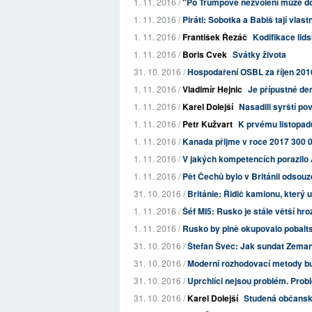
1. 11. 2016 /
"Po Trumpově nezvolení může dojít
1. 11. 2016 /
Piráti: Sobotka a Babiš tají vlast
1. 11. 2016 /
František Řezáč
Kodifikace li
1. 11. 2016 /
Boris Cvek
Svátky života
31. 10. 2016 /
Hospodaření OSBL za říjen 201
1. 11. 2016 /
Vladimír Hejnic
Je přípustné de
1. 11. 2016 /
Karel Dolejší
Nasadili syrští po
1. 11. 2016 /
Petr Kužvart
K prvému listopadu
1. 11. 2016 /
Kanada přijme v roce 2017 300 
1. 11. 2016 /
V jakých kompetencích porazilo
1. 11. 2016 /
Pět Čechů bylo v Británii odsou
31. 10. 2016 /
Británie: Řidič kamionu, který usm
1. 11. 2016 /
Šéf MI5: Rusko je stále větší hro
1. 11. 2016 /
Rusko by plně okupovalo pobalt
31. 10. 2016 /
Štefan Švec: Jak sundat Zema
31. 10. 2016 /
Moderní rozhodovací metody bu
31. 10. 2016 /
Uprchlíci nejsou problém. Prob
31. 10. 2016 /
Karel Dolejší
Studená občanská