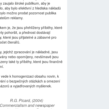
by zaujalo široké publikum, aby je
lo, aby bylo efektivní z hlediska nákladů
bylo možno prodat pozornost publika
telům reklamy.
kem je, že jsou přehlíženy příběhy, které
ly pohoršit, a přednost dostávají
y, které jsou přijatelné a zábavné pro
počet čtenářů.
y, jejichž zpracování je nákladné, jsou
vány nebo opomíjeny, nevšímavě jsou
zeny také ty příběhy, které jsou finančně
ní.
 vede k homogenizaci obsahu novin, k
vání o bezpečných otázkách a omezení
názorů a vyjadřovaných myšlenek.
R.G. Picard, (2004)
“Commercialism and newspaper