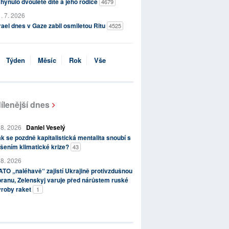
hynulo dvouleté dítě a jeho rodiče
4679
. 7. 2026
rael dnes v Gaze zabil osmiletou Ritu
4525
Týden
Měsíc
Rok
Vše
ílenější dnes
 8. 2026
Daniel Veselý
k se pozdně kapitalistická mentalita snoubí s
šením klimatické krize?
43
 8. 2026
TO „naléhavě“ zajistí Ukrajině protivzdušnou
ranu, Zelenskyj varuje před nárůstem ruské
ýroby raket
1