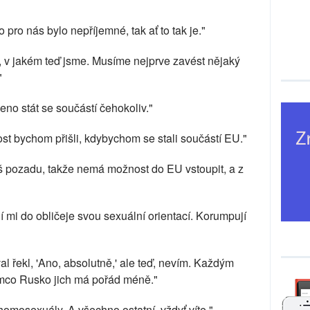
to pro nás bylo nepříjemné, tak ať to tak je."
, v jakém teď jsme. Musíme nejprve zavést nějaký
"
eno stát se součástí čehokoliv."
ost bychom přišli, kdybychom se stali součástí EU."
íliš pozadu, takže nemá možnost do EU vstoupit, a z
 mi do obličeje svou sexuální orientací. Korumpují
al řekl, 'Ano, absolutně,' ale teď, nevím. Každým
ímco Rusko jich má pořád méně."
homosexuály. A všechno ostatní, vždyť víte."