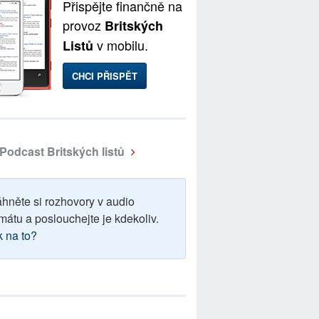
Přispějte finančně na
provoz
Britských
v mobilu.
Listů
CHCI PŘISPĚT
Podcast Britských listů
áhněte si rozhovory v audio
mátu a poslouchejte je kdekoliv.
k na to?