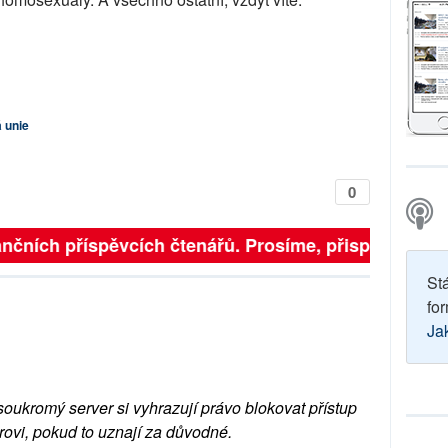
 unie
0
finančních příspěvcích čtenářů. Prosíme, přispějte. ➥
St
for
Ja
soukromý server si vyhrazují právo blokovat přístup
rovi, pokud to uznají za důvodné.