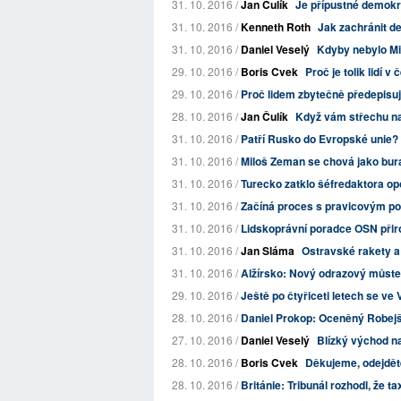
31. 10. 2016 /
Jan Čulík
Je přípustné demokr
31. 10. 2016 /
Kenneth Roth
Jak zachránit d
31. 10. 2016 /
Daniel Veselý
Kdyby nebylo Mi
29. 10. 2016 /
Boris Cvek
Proč je tolik lidí 
29. 10. 2016 /
Proč lidem zbytečně předepisu
28. 10. 2016 /
Jan Čulík
Když vám střechu nad
31. 10. 2016 /
Patří Rusko do Evropské unie?
31. 10. 2016 /
Miloš Zeman se chová jako buran
31. 10. 2016 /
Turecko zatklo šéfredaktora op
31. 10. 2016 /
Začíná proces s pravicovým po
31. 10. 2016 /
Lidskoprávní poradce OSN přirov
31. 10. 2016 /
Jan Sláma
Ostravské rakety 
31. 10. 2016 /
Alžírsko: Nový odrazový můste
29. 10. 2016 /
Ještě po čtyřiceti letech se ve 
28. 10. 2016 /
Daniel Prokop: Oceněný Robejš
27. 10. 2016 /
Daniel Veselý
Blízký východ na
28. 10. 2016 /
Boris Cvek
Děkujeme, odejdět
28. 10. 2016 /
Británie: Tribunál rozhodl, že ta