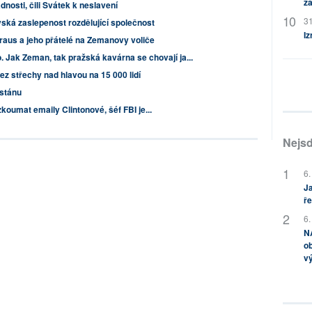
za
nosti, čili Svátek k neslavení
31
ská zaslepenost rozdělující společnost
Iz
raus a jeho přátelé na Zemanovy voliče
o. Jak Zeman, tak pražská kavárna se chovají ja...
bez střechy nad hlavou na 15 000 lidí
istánu
koumat emaily Clintonové, šéf FBI je...
Nejsd
6.
Ja
ře
6.
NA
ob
v