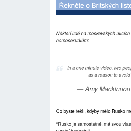
Někteří lidé na moskevských ulicích 
homosexuálům:
In a one minute video, two peo
as a reason to avoid
— Amy Mackinnon
Co byste řekli, kdyby mělo Rusko m
"Rusko je samostatné, má svou vlas
vlastní hodnoty."