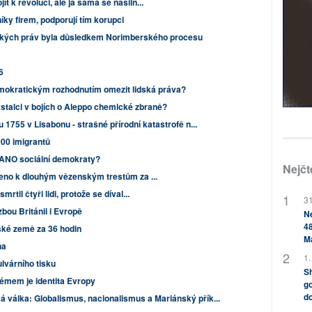
 k revoluci, ale já sama se násiln...
níky firem, podporují tím korupci
dských práv byla důsledkem Norimberského procesu
6
mokratickým rozhodnutím omezit lidská práva?
vstalci v bojích o Aleppo chemické zbraně?
 1755 v Lisabonu - strašné přírodní katastrofě n...
000 imigrantů
 ANO sociální demokraty?
Nejčt
zeno k dlouhým vězenským trestům za ...
rtil čtyři lidi, protože se díval...
31
zbou Británii i Evropě
Ne
48
ské země za 36 hodin
M
na
1.
lvárního tisku
Sh
lémem je identita Evropy
go
do
 válka: Globalismus, nacionalismus a Mariánský přík...