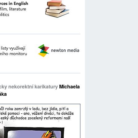
icky nekorektní karikatury
Michaela
áka