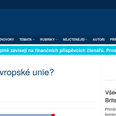
ZHOVORY
TÉMATA
RUBRIKY
NEJČTENĚJŠÍ
AUTOŘI
PŘÍ
lně závisejí na finančních příspěvcích čtenářů. Prosím
Evropské unie?
Všec
Brit
Primár
komerc