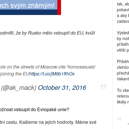
tak, a
pobavi
a aby 
zadava
odmítli, že by Rusko mělo vstoupit do EU, kvůli
Výsled
by moh
příběh
větší 
Příběh
ple on the streets of Moscow cite 'homosexuals'
zlehčo
přechá
 joining the EU
https://t.co/jM9b1ffhOx
riskant
 (@ak_mack)
October 31, 2016
To vše
refero
škály 
ožnost vstoupit do Evropské unie?
tní cestu. Kašleme na jejich hodnoty. Máme své