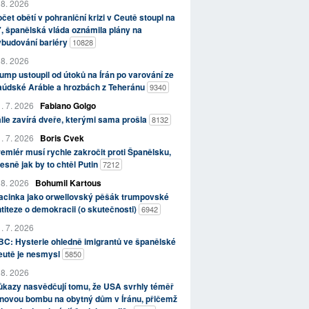
 8. 2026
čet obětí v pohraniční krizi v Ceutě stoupl na
, španělská vláda oznámila plány na
ybudování bariéry
10828
 8. 2026
ump ustoupil od útoků na Írán po varování ze
aúdské Arábie a hrozbách z Teheránu
9340
. 7. 2026
Fabiano Golgo
álie zavírá dveře, kterými sama prošla
8132
. 7. 2026
Boris Cvek
emiér musí rychle zakročit proti Španělsku,
esně jak by to chtěl Putin
7212
 8. 2026
Bohumil Kartous
acinka jako orwellovský pěšák trumpovské
titeze o demokracii (o skutečnosti)
6942
. 7. 2026
C: Hysterie ohledně imigrantů ve španělské
eutě je nesmysl
5850
 8. 2026
kazy nasvědčují tomu, že USA svrhly téměř
novou bombu na obytný dům v Íránu, přičemž