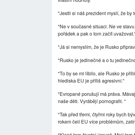
"Jestli si náš prezident myslí, že by 
"Ne v současné situaci. Ne ve stavu
pořádek a pak o tom začít uvažovat.
"Já si nemyslím, že je Rusko připrav
"Rusko je jedinečné a o tu jedinečn
"To by se mi líbilo, ale Rusko je př
hlediska EU je příliš agresivní."
"Evropané porušují má práva. Mávají
naše děti. Vyrábějí pornografii. "
"Tak před třemi, čtyřmi roky bych býv
rokem čelí EU více problémům, zat
"Klesá tam životní úroveň. Mají tam 