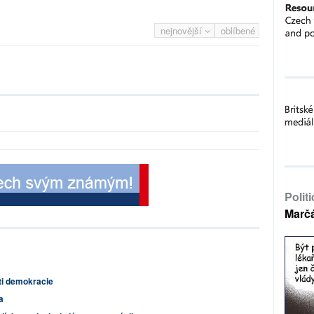
nejnovější
oblíbené
Polit
Marč
ti demokracie
a