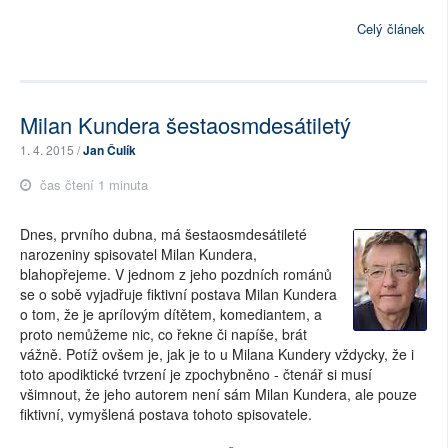
Celý článek
Milan Kundera šestaosmdesátiletý
1. 4. 2015 /
Jan Čulík
čas čtení 1 minuta
Dnes, prvního dubna, má šestaosmdesátileté
narozeniny spisovatel Milan Kundera,
blahopřejeme. V jednom z jeho pozdních románů
se o sobě vyjadřuje fiktivní postava Milan Kundera
o tom, že je aprílovým dítětem, komediantem, a
proto nemůžeme nic, co řekne či napíše, brát
vážně. Potíž ovšem je, jak je to u Milana Kundery vždycky, že i
toto apodiktické tvrzení je zpochybněno - čtenář si musí
všimnout, že jeho autorem není sám Milan Kundera, ale pouze
fiktivní, vymyšlená postava tohoto spisovatele.