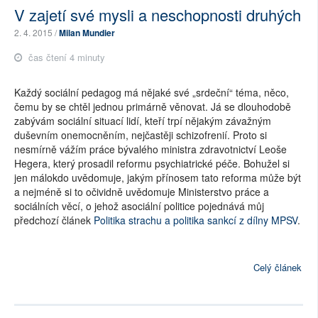
V zajetí své mysli a neschopnosti druhých
2. 4. 2015 /
Milan Mundier
čas čtení 4 minuty
Každý sociální pedagog má nějaké své „srdeční“ téma, něco,
čemu by se chtěl jednou primárně věnovat. Já se dlouhodobě
zabývám sociální situací lidí, kteří trpí nějakým závažným
duševním onemocněním, nejčastěji schizofrenií. Proto si
nesmírně vážím práce bývalého ministra zdravotnictví Leoše
Hegera, který prosadil reformu psychiatrické péče. Bohužel si
jen málokdo uvědomuje, jakým přínosem tato reforma může být
a nejméně si to očividně uvědomuje Ministerstvo práce a
sociálních věcí, o jehož asociální politice pojednává můj
předchozí článek
Politika strachu a politika sankcí z dílny MPSV
.
Celý článek