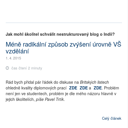
Jak mohl školitel schválit nestrukturovaný blog o Indii?
Méně radikální způsob zvýšení úrovně VŠ
vzdělání
1. 4. 2015
čas čtení 2 minuty
Rád bych přidal pár řádek do diskuse na
Britských listech
ohledně kvality diplomových prací
ZDE
ZDE
a
ZDE
. Problém
není jen ve studentech, problém je dle mého názoru hlavně v
jejich školitelích,
píše Pavel Trtík
.
Celý článek