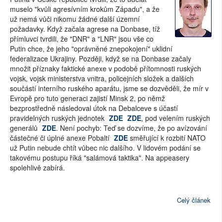
muselo "kvůli agresívním krokům Západu", a že
už nemá vůči nikomu žádné další územní
požadavky. Když začala agrese na Donbase, tíž
přímluvci tvrdili, že "DNR" a "LNR" jsou vše co
Putin chce, že jeho "oprávněné znepokojení" uklidní
federalizace Ukrajiny. Později, když se na Donbase začaly
množit příznaky faktické anexe v podobě přítomnosti ruských
vojsk, vojsk ministerstva vnitra, policejních složek a dalších
součástí interního ruského aparátu, jsme se dozvěděli, že mír v
Evropě pro tuto generaci zajistí Minsk 2, po němž
bezprostředně následoval útok na Debalceve s účastí
pravidelných ruských jednotek
ZDE
ZDE
, pod velením ruských
generálů
ZDE
. Není pochyb: Teď se dozvíme, že po avízování
částečné či úplné anexe Pobaltí
ZDE
směřující k rozbití NATO
už Putin nebude chtít vůbec nic dalšího. V lidovém podání se
takovému postupu říká "salámová taktika". Na appeasery
spolehlivě zabírá.
Celý článek