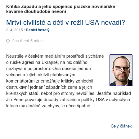
Kritika Západu a jeho spojenců pražské novinářské
kavárně dlouhodobě nevoní
Mrtví civilisté a děti v režii USA nevadí?
2. 4. 2015 /
Daniel Veselý
čas čtení 5 minut
Neustále v českém mediálním prostředí slýcháme
o ruské agresi na Ukrajině, na nic dalšího
nezbývá moc prostoru. Ona obsese jednou
velmocí a jejích aktivit etablovaným
komentátorům znemožňuje kriticky zohlednit
destruktivní jednání západních zemí a jejich
klientských států, neboť pro stromy nevidí les. Jestliže například
Jiří Pehe považuje dopady zahraniční politiky USA v uplynulých
letech maximálně za chyby, je něco špatně.
Celý článek