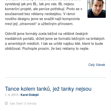
vyvstávají jak pro BL, tak pro vás. BL nejsou
komerční projekt, ale peníze potřebují. Proto se v
současnosti bez reklamy neobejdou. V rámci
nového designu jsme se snažili najít kompromis
mezi její „otravností“ a užitečným přínosem.
Odmítli jsme formáty zcela běžné na většině českých
mediálních portálů, drželi jsme se formátů běžných na britských
a amerických médiích. I tak se určitě najdou lidé, které to bude
obtěžovat. Pochopte prosím, že bez reklamy to nejde.
Celý článek
Tance kolem tanků, jež tanky nejsou
1. 4. 2015 /
Karel Dolejší
čas čtení 3 minuty