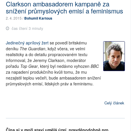
Clarkson ambasadorem kampaně za
snížení průmyslových emisí a feminismus
2. 4. 2015 /
Bohumil Kartous
čas čtení 3 minuty
Jedinečný aprílový žert
se povedl britskému
deníku
The Guardian
, když včera, ve velmi
realisticky a do detailu propracovaném textu
informoval, že Jeremy Clarkson, moderátor
pořadu
Top Gear
, který byl nedávno vyhozen
BBC
za napadení produkčního kvůli tomu, že mu
nezajistil teplou večeři, bude ambasadorem snížení
průmyslových emisí, lidských práv a feminismu.
Celý článek
Čína si v moři staví umělá úzeí, pravděpodobně pro