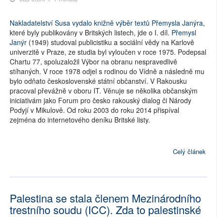
Nakladatelství Susa vydalo knižně výběr textů Přemysla Janýra
,
které byly publikovány v Britských listech, jde o I. díl.
Přemysl
Janýr
(1949) studoval publicistiku a sociální vědy na Karlově
univerzitě v Praze, ze studia byl vyloučen v roce 1975. Podepsal
Chartu 77, spoluzaložil Výbor na obranu nespravedlivě
stíhaných. V roce 1978 odjel s rodinou do Vídně a následně mu
bylo odňato československé státní občanství. V Rakousku
pracoval převážně v oboru IT. Věnuje se několika občanským
iniciativám jako Forum pro česko rakouský dialog či Národy
Podyjí v Mikulově. Od roku 2003 do roku 2014 přispíval
zejména do internetového deníku Britské listy.
Celý článek
Palestina se stala členem Mezinárodního
trestního soudu (ICC). Zda to palestinské