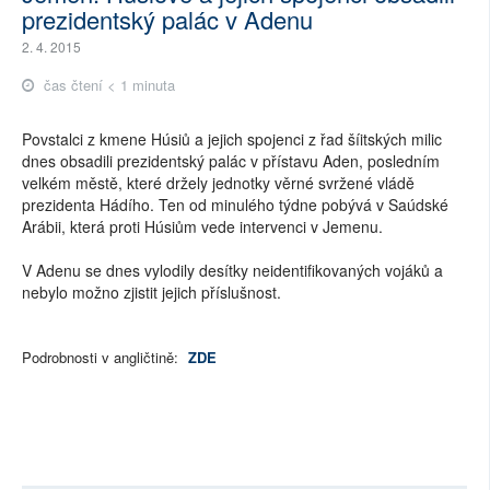
prezidentský palác v Adenu
2. 4. 2015
čas čtení < 1 minuta
Povstalci z kmene Húsiů a jejich spojenci z řad šíitských milic
dnes obsadili prezidentský palác v přístavu Aden, posledním
velkém městě, které držely jednotky věrné svržené vládě
prezidenta Hádího. Ten od minulého týdne pobývá v Saúdské
Arábii, která proti Húsiům vede intervenci v Jemenu.
V Adenu se dnes vylodily desítky neidentifikovaných vojáků a
nebylo možno zjistit jejich příslušnost.
Podrobnosti v angličtině:
ZDE