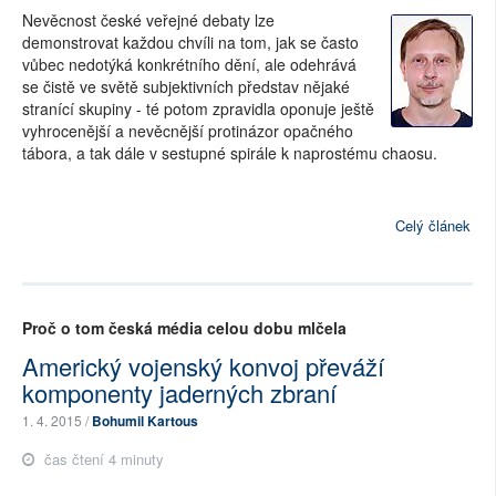
Nevěcnost české veřejné debaty lze
demonstrovat každou chvíli na tom, jak se často
vůbec nedotýká konkrétního dění, ale odehrává
se čistě ve světě subjektivních představ nějaké
stranící skupiny - té potom zpravidla oponuje ještě
vyhrocenější a nevěcnější protinázor opačného
tábora, a tak dále v sestupné spirále k naprostému chaosu.
Celý článek
Proč o tom česká média celou dobu mlčela
Americký vojenský konvoj převáží
komponenty jaderných zbraní
1. 4. 2015 /
Bohumil Kartous
čas čtení 4 minuty