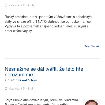
čas čtení 2 minuty
Ruský prezident hrozí "jaderným zúčtováním" s pobaltskými
státy ve snaze přinutit NATO stáhnout se od ruské hranice.
Vyplývá to z poznámek z tajného jednání mezi ruskými a
americkými vojáky.
Celý článek
Nesnažme se dál tvářit, že této hře
nerozumíme
2. 4. 2015 /
Karel Dolejší
čas čtení 5 minut
Když Rusko anektovalo Krym, přímluvci Vladimira
Putina v České republice tvrdili, že to udělat