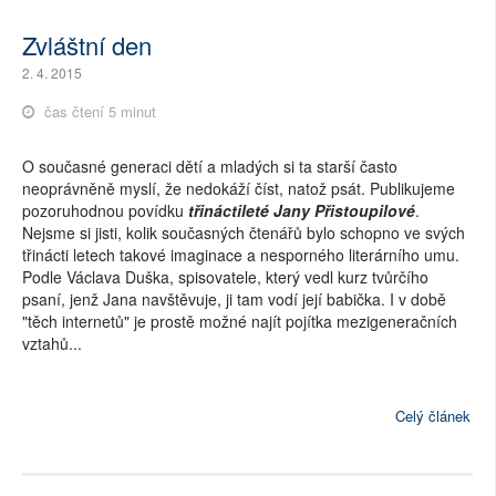
Zvláštní den
2. 4. 2015
čas čtení 5 minut
O současné generaci dětí a mladých si ta starší často
neoprávněně myslí, že nedokáží číst, natož psát. Publikujeme
pozoruhodnou povídku
třináctileté Jany Přistoupilové
.
Nejsme si jisti, kolik současných čtenářů bylo schopno ve svých
třinácti letech takové imaginace a nesporného literárního umu.
Podle Václava Duška, spisovatele, který vedl kurz tvůrčího
psaní, jenž Jana navštěvuje, ji tam vodí její babička. I v době
"těch internetů" je prostě možné najít pojítka mezigeneračních
vztahů...
Celý článek