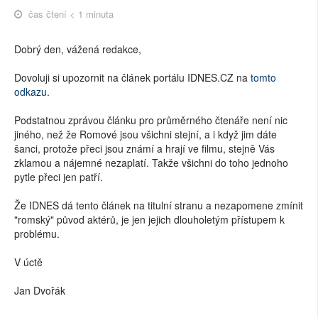
čas čtení < 1 minuta
Dobrý den, vážená redakce,
Dovoluji si upozornit na článek portálu IDNES.CZ na
tomto
odkazu
.
Podstatnou zprávou článku pro průměrného čtenáře není nic
jiného, než že Romové jsou všichni stejní, a i když jim dáte
šanci, protože přeci jsou známí a hrají ve filmu, stejně Vás
zklamou a nájemné nezaplatí. Takže všichni do toho jednoho
pytle přeci jen patří.
Že IDNES dá tento článek na titulní stranu a nezapomene zmínit
"romský" původ aktérů, je jen jejich dlouholetým přístupem k
problému.
V úctě
Jan Dvořák