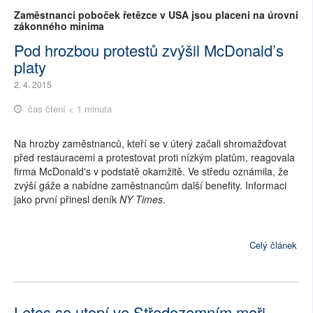
Zaměstnanci poboček řetězce v USA jsou placeni na úrovni
zákonného minima
Pod hrozbou protestů zvýšil McDonald’s
platy
2. 4. 2015
čas čtení < 1 minuta
Na hrozby zaměstnanců, kteří se v úterý začali shromažďovat
před restauracemi a protestovat proti nízkým platům, reagovala
firma McDonald's v podstatě okamžitě. Ve středu oznámila, že
zvýší gáže a nabídne zaměstnancům další benefity. Informaci
jako první přinesl deník
NY Times
.
Celý článek
Letos se utopí ve Středozemním moři