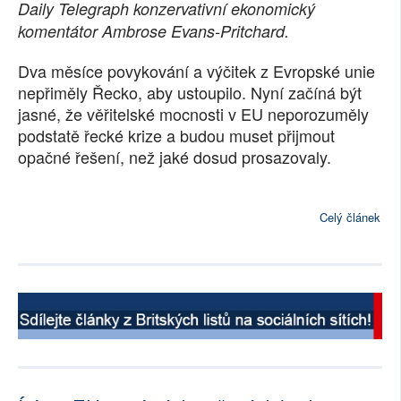
Daily Telegraph konzervativní ekonomický
SOCIÁLNÍ SÍTĚ
komentátor Ambrose Evans-Pritchard.
RUBRIKY
Dva měsíce povykování a výčitek z Evropské unie
nepřiměly Řecko, aby ustoupilo. Nyní začíná být
PLNÁ VERZE STRÁNEK
jasné, že věřitelské mocnosti v EU neporozuměly
podstatě řecké krize a budou muset přijmout
opačné řešení, než jaké dosud prosazovaly.
Celý článek