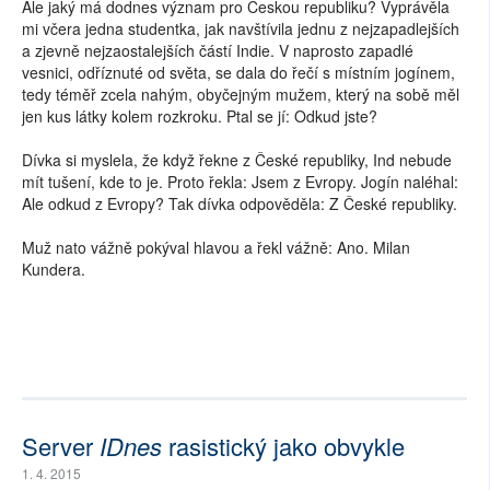
Ale jaký má dodnes význam pro Českou republiku? Vyprávěla
mi včera jedna studentka, jak navštívila jednu z nejzapadlejších
a zjevně nejzaostalejších částí Indie. V naprosto zapadlé
vesnici, odříznuté od světa, se dala do řečí s místním jogínem,
tedy téměř zcela nahým, obyčejným mužem, který na sobě měl
jen kus látky kolem rozkroku. Ptal se jí: Odkud jste?
Dívka si myslela, že když řekne z České republiky, Ind nebude
mít tušení, kde to je. Proto řekla: Jsem z Evropy. Jogín naléhal:
Ale odkud z Evropy? Tak dívka odpověděla: Z České republiky.
Muž nato vážně pokýval hlavou a řekl vážně: Ano. Milan
Kundera.
Server
IDnes
rasistický jako obvykle
1. 4. 2015