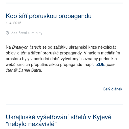
Kdo šíří proruskou propagandu
1. 4. 2015
čas čtení 2 minuty
Na
Britských listech
se od začátku ukrajinské krize několikrát
objevilo téma šíření proruské propagandy. V našem mediálním
prostoru byly v poslední době vytvořeny i seznamy periodik a
webů šířících proputinovskou propagandu, např.
ZDE
,
píše
čtenář Daniel Šatra
.
Celý článek
Ukrajinské vyšetřování střetů v Kyjevě
"nebylo nezávislé"