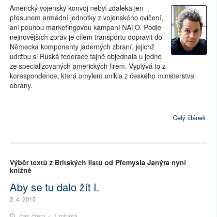
Americký vojenský konvoj nebyl zdaleka jen
přesunem armádní jednotky z vojenského cvičení,
ani pouhou marketingovou kampaní NATO. Podle
nejnovějších zpráv je cílem transportu dopravit do
Německa komponenty jaderných zbraní, jejichž
údržbu si Ruská federace tajně objednala u jedné
ze specializovaných amerických firem. Vyplývá to z
korespondence, která omylem unikla z českého ministerstva
obrany.
Celý článek
Výběr textů z Britských listů od Přemysla Janýra nyní
knižně
Aby se tu dalo žít I.
2. 4. 2015
čas čtení < 1 minuta