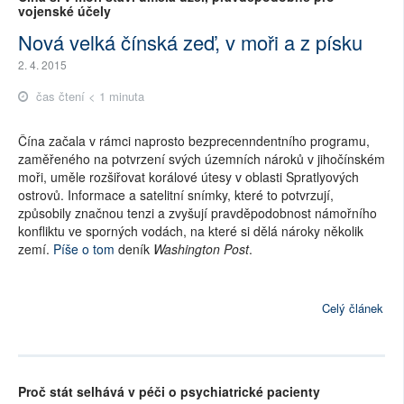
vojenské účely
Nová velká čínská zeď, v moři a z písku
2. 4. 2015
čas čtení < 1 minuta
Čína začala v rámci naprosto bezprecenndentního programu,
zaměřeného na potvrzení svých územních nároků v jihočínském
moři, uměle rozšiřovat korálové útesy v oblasti Spratlyových
ostrovů. Informace a satelitní snímky, které to potvrzují,
způsobily značnou tenzi a zvyšují pravděpodobnost námořního
konfliktu ve sporných vodách, na které si dělá nároky několik
zemí.
Píše o tom
deník
Washington Post
.
Celý článek
Proč stát selhává v péči o psychiatrické pacienty