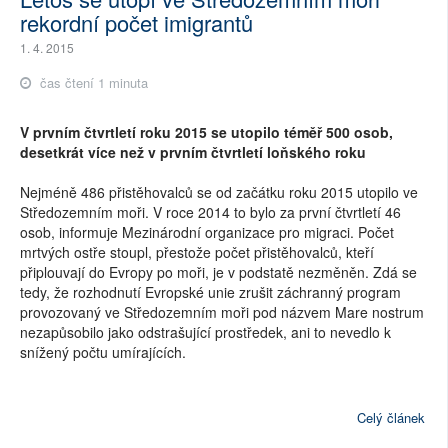
rekordní počet imigrantů
1. 4. 2015
čas čtení 1 minuta
V prvním čtvrtletí roku 2015 se utopilo téměř 500 osob,
desetkrát více než v prvním čtvrtletí loňského roku
Nejméně 486 přistěhovalců se od začátku roku 2015 utopilo ve
Středozemním moři. V roce 2014 to bylo za první čtvrtletí 46
osob, informuje Mezinárodní organizace pro migraci. Počet
mrtvých ostře stoupl, přestože počet přistěhovalců, kteří
připlouvají do Evropy po moři, je v podstatě nezměněn. Zdá se
tedy, že rozhodnutí Evropské unie zrušit záchranný program
provozovaný ve Středozemním moři pod názvem Mare nostrum
nezapůsobilo jako odstrašující prostředek, ani to nevedlo k
snížený počtu umírajících.
Celý článek