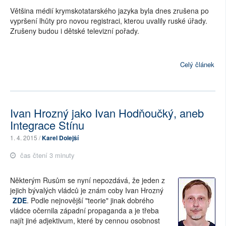
Většina médií krymskotatarského jazyka byla dnes zrušena po
vypršení lhůty pro novou registraci, kterou uvalily ruské úřady.
Zrušeny budou i dětské televizní pořady.
Celý článek
Ivan Hrozný jako Ivan Hodňoučký, aneb
Integrace Stínu
1. 4. 2015 /
Karel Dolejší
čas čtení 3 minuty
Některým Rusům se nyní nepozdává, že jeden z
jejich bývalých vládců je znám coby Ivan Hrozný
ZDE
. Podle nejnovější "teorie" jinak dobrého
vládce očernila západní propaganda a je třeba
najít jiné adjektivum, které by cennou osobnost