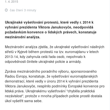
1. 4. 2015
čas čtení 3 minuty
Ukrajinské vyšetřování protestů, které vedly r. 2014 k
vyhnání prezidenta Viktora Janukovyče, neodpovídá
požadavkům konvence o lidských právech, konstatuje
mezinárodní analýza.
Mezinárodní analýza zjistila, že ukrajinské vyšetřování násilných
střetů v Kyjevě během protestů na tzv. euromajdanu v letech
2013-14, kdy zahynula celá řada osob, nepohnalo k
odpovědnosti činitele ukrajinské policie a armády.
Zpráva mezinárodního poradního výboru, sponsorovaného
Radou Evropy, konstatuje, že vyšetřování euromajdanských
demonstrací, které vedly v únoru 2014 k vyhnání prezidenta
Viktora Janukovyče, nesplnilo podmínky Evropské konvence pro
lidská práva. Ukrajinskému vyšetřování "chyběla praktická
nezávislost", protože v mnoha případech policie prostě dostala
úkol vyšetřit sama sebe.