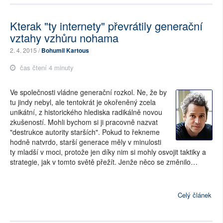
Kterak "ty internety" převrátily generační
vztahy vzhůru nohama
2. 4. 2015 /
Bohumil Kartous
čas čtení 4 minuty
Ve společnosti vládne generační rozkol. Ne, že by
tu jindy nebyl, ale tentokrát je okořeněný zcela
unikátní, z historického hlediska radikálně novou
zkušeností. Mohli bychom si ji pracovně nazvat
"destrukce autority starších". Pokud to řekneme
hodně natvrdo, starší generace měly v minulosti
ty mladší v moci, protože jen díky nim si mohly osvojit taktiky a
strategie, jak v tomto světě přežít. Jenže něco se změnilo…
Celý článek