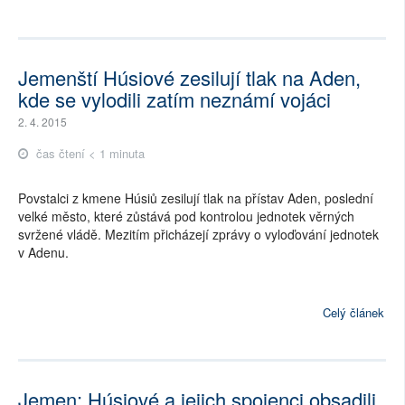
Jemenští Húsiové zesilují tlak na Aden,
kde se vylodili zatím neznámí vojáci
2. 4. 2015
čas čtení < 1 minuta
Povstalci z kmene Húsiů zesilují tlak na přístav Aden, poslední
velké město, které zůstává pod kontrolou jednotek věrných
svržené vládě. Mezitím přicházejí zprávy o vyloďování jednotek
v Adenu.
Celý článek
Jemen: Húsiové a jejich spojenci obsadili