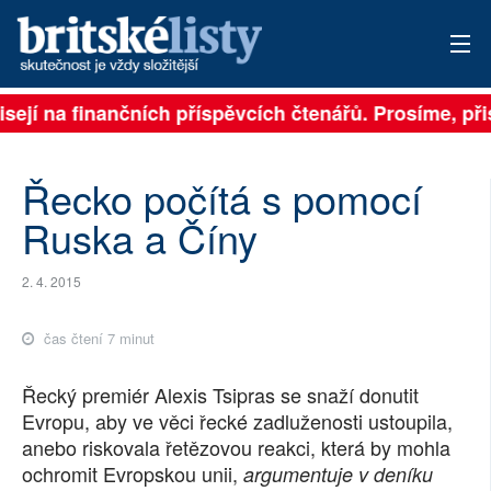
ejí na finančních příspěvcích čtenářů. Prosíme, přisp
PŘIHLÁSIT
AKTUÁLNÍ VYDÁNÍ
Řecko počítá s pomocí
ARCHIV
Ruska a Číny
ROZHOVORY
2. 4. 2015
TÉMATA
čas čtení 7 minut
NEJČTENĚJŠÍ ZA 7 DNÍ
Řecký premiér Alexis Tsipras se snaží donutit
AUTOŘI
Evropu, aby ve věci řecké zadluženosti ustoupila,
anebo riskovala řetězovou reakci, která by mohla
PŘÍSPĚVKY NA PROVOZ
ochromit Evropskou unii,
argumentuje v deníku