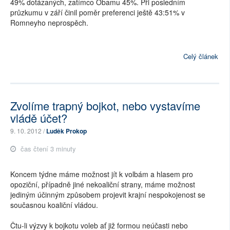
49% dotázaných, zatímco Obamu 45%. Při posledním
průzkumu v září činil poměr preferenci ještě 43:51% v
Romneyho neprospěch.
Celý článek
Zvolíme trapný bojkot, nebo vystavíme
vládě účet?
9. 10. 2012 /
Luděk Prokop
čas čtení 3 minuty
Koncem týdne máme možnost jít k volbám a hlasem pro
opoziční, případně jiné nekoaliční strany, máme možnost
jediným účinným způsobem projevit krajní nespokojenost se
současnou koaliční vládou.
Čtu-li výzvy k bojkotu voleb ať již formou neúčasti nebo