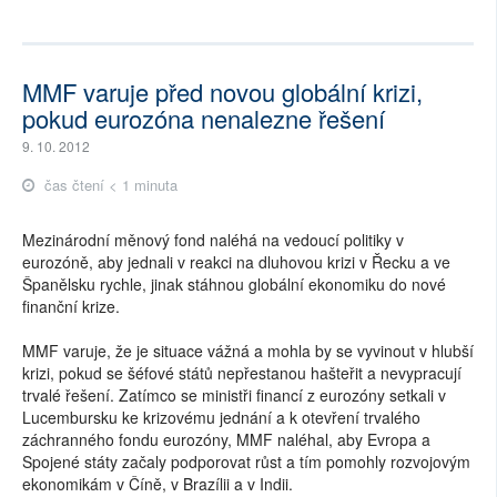
MMF varuje před novou globální krizi,
pokud eurozóna nenalezne řešení
9. 10. 2012
čas čtení < 1 minuta
Mezinárodní měnový fond naléhá na vedoucí politiky v
eurozóně, aby jednali v reakci na dluhovou krizi v Řecku a ve
Španělsku rychle, jinak stáhnou globální ekonomiku do nové
finanční krize.
MMF varuje, že je situace vážná a mohla by se vyvinout v hlubší
krizi, pokud se šéfové států nepřestanou hašteřit a nevypracují
trvalé řešení. Zatímco se ministři financí z eurozóny setkali v
Lucembursku ke krizovému jednání a k otevření trvalého
záchranného fondu eurozóny, MMF naléhal, aby Evropa a
Spojené státy začaly podporovat růst a tím pomohly rozvojovým
ekonomikám v Číně, v Brazílii a v Indii.