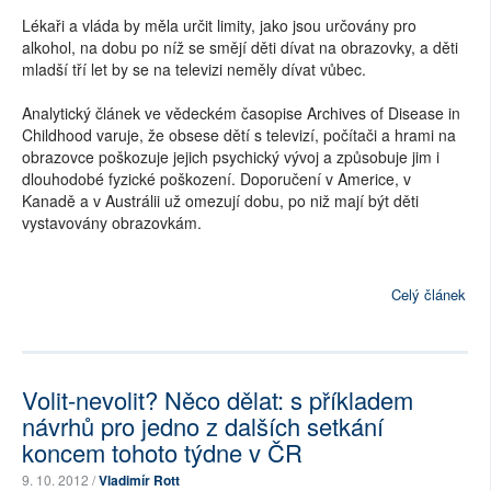
Lékaři a vláda by měla určit limity, jako jsou určovány pro
alkohol, na dobu po níž se smějí děti dívat na obrazovky, a děti
mladší tří let by se na televizi neměly dívat vůbec.
Analytický článek ve vědeckém časopise Archives of Disease in
Childhood varuje, že obsese dětí s televizí, počítači a hrami na
obrazovce poškozuje jejich psychický vývoj a způsobuje jim i
dlouhodobé fyzické poškození. Doporučení v Americe, v
Kanadě a v Austrálii už omezují dobu, po niž mají být děti
vystavovány obrazovkám.
Celý článek
Volit-nevolit? Něco dělat: s příkladem
návrhů pro jedno z dalších setkání
koncem tohoto týdne v ČR
9. 10. 2012 /
Vladimír Rott