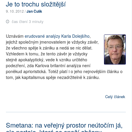
Je to trochu složitější
9. 10. 2012 /
Jan Čulík
čas čtení 3 minuty
Uznávám
erudované analýzy Karla Dolejšího
,
jejichž společným jmenovatelem je vždycky závěr,
že všechno spěje k zániku a nedá se nic dělat.
Vzhledem k tomu, že tento závěr je vždycky
stejně apokalyptický, vede k vzniku určitého
podezření, zda Karlova brilantní analýza není
poněkud aprioristická. Totéž platí i o jeho nejnovějším článku o
tom, jak kapitalismus spěje nezadržitelně k zániku.
Celý článek
Smetana: na veřejný prostor neútočím já,
ale partaje, které se snaží občany