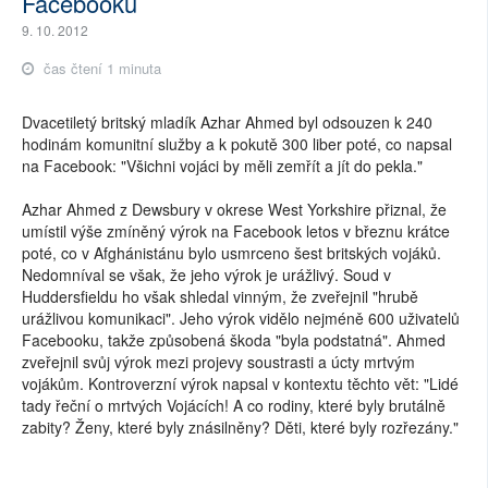
Facebooku
9. 10. 2012
čas čtení 1 minuta
Dvacetiletý britský mladík Azhar Ahmed byl odsouzen k 240
hodinám komunitní služby a k pokutě 300 liber poté, co napsal
na Facebook: "Všichni vojáci by měli zemřít a jít do pekla."
Azhar Ahmed z Dewsbury v okrese West Yorkshire přiznal, že
umístil výše zmíněný výrok na Facebook letos v březnu krátce
poté, co v Afghánistánu bylo usmrceno šest britských vojáků.
Nedomníval se však, že jeho výrok je urážlivý. Soud v
Huddersfieldu ho však shledal vinným, že zveřejnil "hrubě
urážlivou komunikaci". Jeho výrok vidělo nejméně 600 uživatelů
Facebooku, takže způsobená škoda "byla podstatná". Ahmed
zveřejnil svůj výrok mezi projevy soustrasti a úcty mrtvým
vojákům. Kontroverzní výrok napsal v kontextu těchto vět: "Lidé
tady řeční o mrtvých Vojácích! A co rodiny, které byly brutálně
zabity? Ženy, které byly znásilněny? Děti, které byly rozřezány."