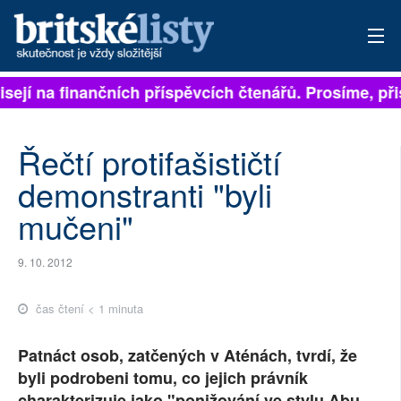
ejí na finančních příspěvcích čtenářů. Prosíme, přisp
PŘIHLÁSIT
AKTUÁLNÍ VYDÁNÍ
Řečtí protifašističtí
ARCHIV
demonstranti "byli
mučeni"
ROZHOVORY
TÉMATA
9. 10. 2012
NEJČTENĚJŠÍ ZA 7 DNÍ
čas čtení < 1 minuta
AUTOŘI
Patnáct osob, zatčených v Aténách, tvrdí, že
byli podrobeni tomu, co jejich právník
PŘÍSPĚVKY NA PROVOZ
charakterizuje jako "ponižování ve stylu Abu