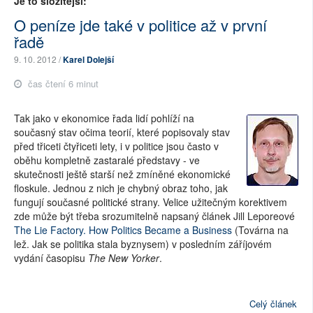
Je to složitější:
O peníze jde také v politice až v první
řadě
9. 10. 2012 /
Karel Dolejší
čas čtení 6 minut
Tak jako v ekonomice řada lidí pohlíží na
současný stav očima teorií, které popisovaly stav
před třiceti čtyřiceti lety, i v politice jsou často v
oběhu kompletně zastaralé představy - ve
skutečnosti ještě starší než zmíněné ekonomické
floskule. Jednou z nich je chybný obraz toho, jak
fungují současné politické strany. Velice užitečným korektivem
zde může být třeba srozumitelně napsaný článek Jill Leporeové
The Lie Factory. How Politics Became a Business
(Továrna na
lež. Jak se politika stala byznysem) v posledním záříjovém
vydání časopisu
The New Yorker
.
Celý článek