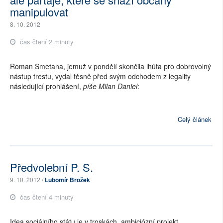
manipulovat
8. 10. 2012
čas čtení 2 minuty
Roman Smetana, jemuž v pondělí skončila lhůta pro dobrovolný
nástup trestu, vydal těsně před svým odchodem z legality
následující prohlášení,
píše Milan Daniel
:
Celý článek
Předvolební P. S.
9. 10. 2012 /
Lubomír Brožek
čas čtení 4 minuty
Idea sociálního státu je v troskách, ambiciózní projekt