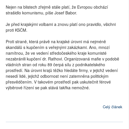
Nejen na blistech zřejmě stále platí, že Evropou obchází
strašidlo komunismu, píše Josef Babor.
Je před krajskými volbami a znovu platí ono pravidlo, všichni
proti KSČM.
Proti straně, která právě na krajské úrovni má nejméně
skandálů s kupčením s veřejnými zakázkami. Ano, mnozí
namítnou, že ve vedení středočeského kraje komunisté
nezabránili kupčení dr. Rathovi. Organizovaná mafie v podobě
vládních stran od roku 89 čerpá sílu z podnikatelského
prostředí. Na úrovni krajů těžko hledáte firmy, v jejichž vedení
nesedí lidé, jejichž odbornost není zatemněna politickým
přesvědčením. V takovém prostředí pak uskutečnit férové
výběrové řízení se pak stává takřka nemožné.
Celý článek