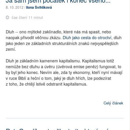
8. 10. 2012 /
Ilona Švihlíková
čas čtení 11 minut
Dluh -- ono mýtické zaklínadlo, které nás má spasit, nebo
naopak přivodit věčnou zkázu.
Dluh jako cesta do otroctví
, dluh
jako jeden ze základních strukturálních znaků nejvyspělejších
zemí.
Dluh je základním kamenem kapitalismu. Kapitalismus totiž
nemůže bez dluhu a úvěru (úvěrová emise peněz) fungovat, to
by byl jeho konec. Nevím ale, zda ty ekonomy, kteří nyní mávají
v ruce Biblí a řeční o tom, jaký je dluh hřích, lze podezírat
z toho, že chtějí lstivě odstranit kapitalismus.
Celý článek