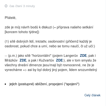
čas čtení 3 minuty
Přátelé,
zde je můj návrh bodů k diskuzi (= příprava našeho setkání
[koncem tohoto týdne])
(1) sítě dobrých lidí, iniciativ, osobnostní (přičemž každý je
osobnost, pokud chce a umí, nebo se tomu naučí, či už učí:)
-- (p.m.) jako sítě "horizontální" (pojem Langerův
ZDE
, pak i
Mrázkův
ZDE
, a pak i Kužvartův
ZDE
:), ale v tom smyslu že
všechny dnešní dimenze jsou/mají být rovnocenné, ne že je
vynecháme => asi by byl dobrý jiný pojem, lidem srozumitelný
jejich (postupné) sblížení, propojení ("spojení")
Celý článek