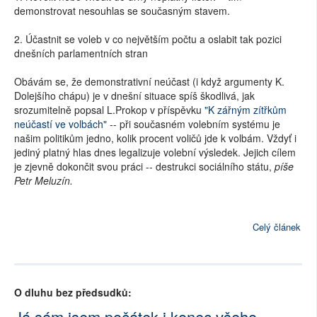
demonstrovat nesouhlas se současným stavem.
2. Účastnit se voleb v co největším počtu a oslabit tak pozici
dnešních parlamentních stran
Obávám se, že demonstrativní neúčast (i když argumenty K.
Dolejšího chápu) je v dnešní situace spíš škodlivá, jak
srozumitelně popsal L.Prokop v příspěvku
"K zářným zítřkům
neúčastí ve volbách"
-- při současném volebním systému je
našim politikům jedno, kolik procent voličů jde k volbám. Vždyť i
jediný platný hlas dnes legalizuje volební výsledek. Jejich cílem
je zjevně dokončit svou práci -- destrukci sociálního státu,
píše
Petr Meluzín.
Celý článek
O dluhu bez předsudků:
Já sám jsem počátek i konec všeho...