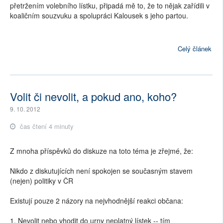
přetržením volebního lístku, připadá mě to, že to nějak zařídili v
koaličním souzvuku a spolupráci Kalousek s jeho partou.
Celý článek
Volit či nevolit, a pokud ano, koho?
9. 10. 2012
čas čtení 4 minuty
Z mnoha příspěvků do diskuze na toto téma je zřejmé, že:
Nikdo z diskutujících není spokojen se současným stavem
(nejen) politiky v ČR
Existují pouze 2 názory na nejvhodnější reakci občana:
1. Nevolit nebo vhodit do urny neplatný lístek -- tím