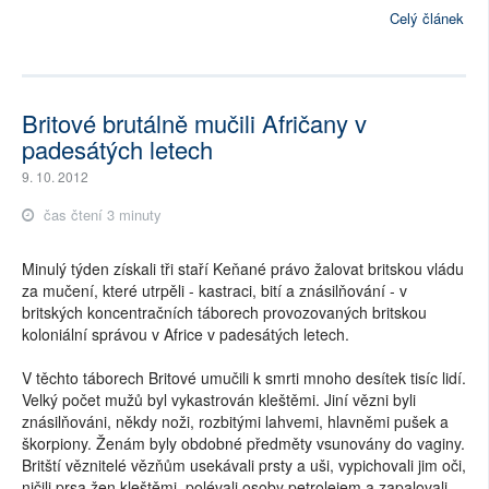
Celý článek
Britové brutálně mučili Afričany v
padesátých letech
9. 10. 2012
čas čtení 3 minuty
Minulý týden získali tři staří Keňané právo žalovat britskou vládu
za mučení, které utrpěli - kastraci, bití a znásilňování - v
britských koncentračních táborech provozovaných britskou
koloniální správou v Africe v padesátých letech.
V těchto táborech Britové umučili k smrti mnoho desítek tisíc lidí.
Velký počet mužů byl vykastrován kleštěmi. Jiní vězni byli
znásilňováni, někdy noži, rozbitými lahvemi, hlavněmi pušek a
škorpiony. Ženám byly obdobné předměty vsunovány do vaginy.
Britští věznitelé vězňům usekávali prsty a uši, vypichovali jim oči,
ničili prsa žen kleštěmi, polévali osoby petrolejem a zapalovali