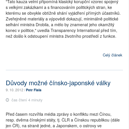
"Tato kauza velmi připomíná klasický korupční vzorec spojený
s velkými zakázkami a s financováním politických stran, ke
kterému se obvykle obtížně shání vyjádření přímých účastníků.
Zveřejněné materiály a výpovědi dokazují, minimálně politické
selhání ministra Drobila, a mělo by znamenat jeho okamžitý
konec v politice," uvedla Transparency International před tím,
než došlo k odstoupení ministra životního prostředí z funkce.
Celý článek
Důvody možné čínsko-japonské války
9. 10. 2012 /
Petr Fiala
čas čtení 4 minuty
Před časem rozvířila média zprávy o konfliktu mezi Čínou,
resp. dvěma čínskými státy, tj. ČLR a Čínskou republikou (dále
jen ČR), na straně jedné, a Japonskem, o ostrovy ve