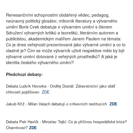
Renesančními schopnostmi obdařený vědec, pedagog,
neúnavný politický glosátor, milovník literatury a výtvarného
umění Boris Cvek debatuje o výtvarném umění s členem
Sdružení výtvarných kritiků a teoretiků, literárním autorem a
publicistou, akademickým malířem Janem Paulem na témata:
Co je dnes veřejnosti prezentované jako výtvarné umění a co to
vlastně je? Čím se může výtvarník uživit respektive mělo by být
výtvarné umění dotované z veřejných prostředků? A jaká je
identita českého výtvarného umění?
Předchozí debaty:
Debata Ludvík Hovorka - Ondřej Dostál: Zdravotnictví jako oběť
chtivosti pojišťoven
ZDE
Jakub Kříž - Milan Valach debatují o církevních restitucích
ZDE
Debata Petr Havlík - Miroslav Tejkl: Co je příčinou hospodářské krize?
Chamtivost?
ZDE