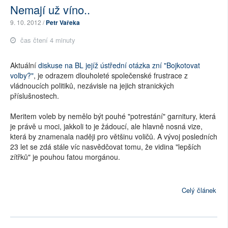
Nemají už víno..
9. 10. 2012 /
Petr Vařeka
čas čtení 4 minuty
Aktuální
diskuse na BL jejíž ústřední otázka zní "Bojkotovat
volby?"
, je odrazem dlouholeté společenské frustrace z
vládnoucích politiků, nezávisle na jejich stranických
příslušnostech.
Meritem voleb by nemělo být pouhé "potrestání" garnitury, která
je právě u moci, jakkoli to je žádoucí, ale hlavně nosná vize,
která by znamenala naději pro většinu voličů. A vývoj posledních
23 let se zdá stále víc nasvědčovat tomu, že vidina "lepších
zítřků" je pouhou fatou morgánou.
Celý článek