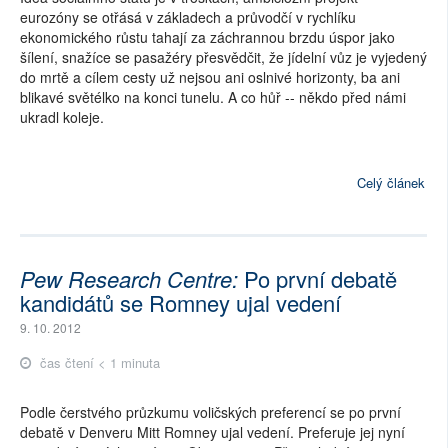
eurozóny se otřásá v základech a průvodčí v rychlíku
ekonomického růstu tahají za záchrannou brzdu úspor jako
šílení, snažíce se pasažéry přesvědčit, že jídelní vůz je vyjedený
do mrtě a cílem cesty už nejsou ani oslnivé horizonty, ba ani
blikavé světélko na konci tunelu. A co hůř -- někdo před námi
ukradl koleje.
Celý článek
Pew Research Centre:
Po první debatě
kandidátů se Romney ujal vedení
9. 10. 2012
čas čtení < 1 minuta
Podle čerstvého průzkumu voličských preferencí se po první
debatě v Denveru Mitt Romney ujal vedení. Preferuje jej nyní