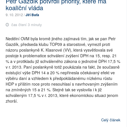
Petr Gazdík potvrdil priority, které má
koaliční vláda
9. 10. 2012 /
Jiří Baťa
čas čtení 3 minuty
Nedělní OVM byla kromě jiného zajímavá tím, jak se pan Petr
Gazdík, předseda klubu TOP09 a starostové, vymezil proti
názoru poslankyně K. Klasnové (VV), která vysvětlovala své
postoje k problematice schválení zvýšení DPH na 15, resp. 21
% a v protikladu již schváleného zákona o jednotné DPH 17,5 %
v r. 2013. Paní poslankyně totiž poukázala na fakt, že současně
existující výše DPH 14 a 20 % nepřinesla očekávaný efekt ve
výběru daní a vzhledem k předpokládanému nízkému růstu
HDP v příštím roce proto nesouhlasí s navrhovaným zvýšením
na zmíněných 15 a 21 %. Stejně tak se vyslovila i k již
schváleným 17,5 % v r. 2013, které ekonomickou situaci jenom
zhorší.
Celý článek