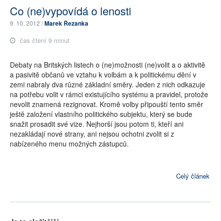
Co (ne)vypovídá o lenosti
9. 10. 2012 /
Marek Řezanka
čas čtení 9 minut
Debaty na Britských listech o (ne)možnosti (ne)volit a o aktivitě
a pasivitě občanů ve vztahu k volbám a k politickému dění v
zemi nabraly dva různé základní směry. Jeden z nich odkazuje
na potřebu volit v rámci existujícího systému a pravidel, protože
nevolit znamená rezignovat. Kromě volby připouští tento směr
ještě založení vlastního politického subjektu, který se bude
snažit prosadit své vize. Nejhorší jsou potom ti, kteří ani
nezakládají nové strany, ani nejsou ochotni zvolit si z
nabízeného menu možných zástupců.
Celý článek