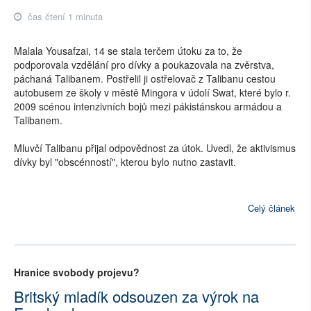
čas čtení 1 minuta
Malala Yousafzai, 14 se stala terčem útoku za to, že
podporovala vzdělání pro dívky a poukazovala na zvěrstva,
páchaná Talibanem. Postřelil ji ostřelovač z Talibanu cestou
autobusem ze školy v městě Mingora v údolí Swat, které bylo r.
2009 scénou intenzivních bojů mezi pákistánskou armádou a
Talibanem.
Mluvčí Talibanu přijal odpovědnost za útok. Uvedl, že aktivismus
dívky byl "obscénností", kterou bylo nutno zastavit.
Celý článek
Hranice svobody projevu?
Britský mladík odsouzen za výrok na