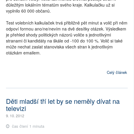
důležitým lokálním tématům svého kraje. Kalkulačku už si
vyplnilo 60 000 občanů.
Test volebních kalkulaček trvá přibližně pět minut a volič při něm
odpoví formou ano/ne/nevím na dvě desítky otázek. Výsledkem
je přehled shody politických názorů voliče s jednotlivými
stranami či kandidáty na škále od -100 do 100 %. Volič si také
může nechat zaslat stanoviska všech stran k jednotlivým
otázkám emailem.
Celý článek
Děti mladší tří let by se neměly dívat na
televizi
9. 10. 2012
čas čtení 1 minuta