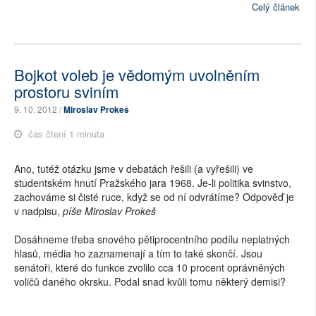
Celý článek
Bojkot voleb je vědomým uvolněním
prostoru sviním
9. 10. 2012 /
Miroslav Prokeš
čas čtení 1 minuta
Ano, tutéž otázku jsme v debatách řešili (a vyřešili) ve
studentském hnutí Pražského jara 1968. Je-li politika svinstvo,
zachováme si čisté ruce, když se od ní odvrátíme? Odpověď je
v nadpisu,
píše Miroslav Prokeš
Dosáhneme třeba snového pětiprocentního podílu neplatných
hlasů, média ho zaznamenají a tím to také skončí. Jsou
senátoři, které do funkce zvolilo cca 10 procent oprávněných
voličů daného okrsku. Podal snad kvůli tomu některý demisi?