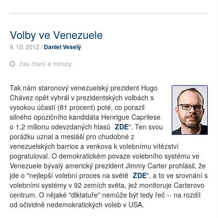
Volby ve Venezuele
9. 10. 2012 /
Daniel Veselý
čas čtení 4 minuty
Tak nám staronový venezuelský prezident Hugo
Chávez opět vyhrál v prezidentských volbách s
vysokou účastí (81 procent) poté, co porazil
silného opozičního kandidáta Henrigue Caprilese
o 1,2 milionu odevzdaných hlasů
ZDE
". Ten svou
porážku uznal a mesiáši pro chudobné z
venezuelských barrios a venkova k volebnímu vítězství
pogratuloval. O demokratickém povaze volebního systému ve
Venezuele bývalý americký prezident Jimmy Carter prohlásil, že
jde o "nejlepší volební proces na světě
ZDE
", a to ve srovnání s
volebními systémy v 92 zemích světa, jež monitoruje Carterovo
centrum. O nějaké "diktatuře" nemůže být tedy řeč -- na rozdíl
od očividně nedemokratických voleb v USA.