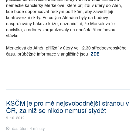
německé kancléřky Merkelové, které přijíždí v úterý do Atén,
kde bude doporučovat řeckým politikům, aby zavedli její
kontroverzní škrty. Po celých Aténách byly na budovy
nasprejovány hákové kříže, naznačující, že Merkelová je
nacistka, a odbory zorganizovaly na dnešek tříhodinovou
stávku.
Merkelová do Athén přijíždí v úterý ve 12.30 středoevropského
času, průběžné informace v angličtině jsou
ZDE
KSČM je pro mě nejsvobodnější stranou v
ČR, za niž se nikdo nemusí stydět
9. 10. 2012
čas čtení 4 minuty