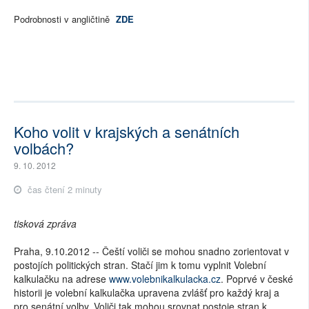
Podrobnosti v angličtině
ZDE
Koho volit v krajských a senátních
volbách?
9. 10. 2012
čas čtení 2 minuty
tisková zpráva
Praha, 9.10.2012 -- Čeští voliči se mohou snadno zorientovat v
postojích politických stran. Stačí jim k tomu vyplnit Volební
kalkulačku na adrese
www.volebnikalkulacka.cz
. Poprvé v české
historii je volební kalkulačka upravena zvlášť pro každý kraj a
pro senátní volby. Voliči tak mohou srovnat postoje stran k