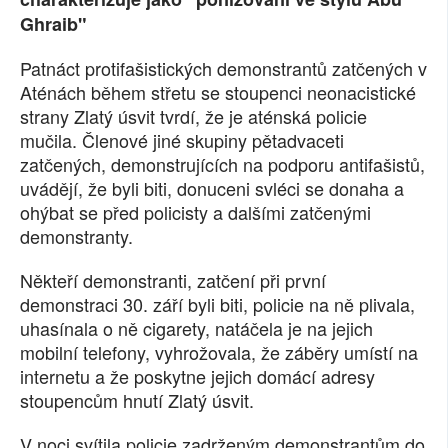
Ghraib"
SOCIÁLNÍ SÍTĚ
Patnáct protifašistických demonstrantů zatčených v
RUBRIKY
Aténách během střetu se stoupenci neonacistické
strany Zlatý úsvit tvrdí, že je aténská policie
PLNÁ VERZE STRÁNEK
mučila. Členové jiné skupiny pětadvaceti
zatčených, demonstrujících na podporu antifašistů,
uvádějí, že byli biti, donuceni svléci se donaha a
ohýbat se před policisty a dalšími zatčenými
demonstranty.
Někteří demonstranti, zatčení při první
demonstraci 30. září byli biti, policie na ně plivala,
uhasínala o ně cigarety, natáčela je na jejich
mobilní telefony, vyhrožovala, že záběry umístí na
internetu a že poskytne jejich domácí adresy
stoupencům hnutí Zlatý úsvit.
V noci svítila policie zadrženým demonstrantům do