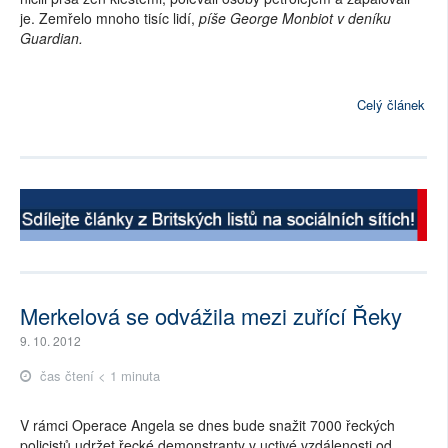
je. Zemřelo mnoho tisíc lidí,
píše George Monbiot v deníku
Guardian.
Celý článek
Merkelová se odvážila mezi zuřící Řeky
9. 10. 2012
čas čtení < 1 minuta
V rámci Operace Angela se dnes bude snažit 7000 řeckých
policistů udržet řecké demonstranty v uctivé vzdálenosti od