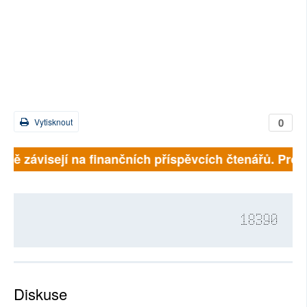
0
Vytisknout
plně závisejí na finančních příspěvcích čtenářů. Prosí
18390
Diskuse