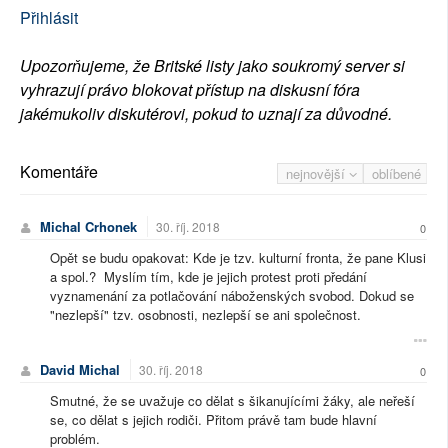
Přihlásit
Upozorňujeme, že Britské listy jako soukromý server si
vyhrazují právo blokovat přístup na diskusní fóra
jakémukoliv diskutérovi, pokud to uznají za důvodné.
Komentáře
nejnovější
oblíbené
Michal Crhonek
30. říj. 2018
0
Opět se budu opakovat: Kde je tzv. kulturní fronta, že pane Klusi
a spol.? Myslím tím, kde je jejich protest proti předání
vyznamenání za potlačování náboženských svobod. Dokud se
"nezlepší" tzv. osobnosti, nezlepší se ani společnost.
David Michal
30. říj. 2018
0
Smutné, že se uvažuje co dělat s šikanujícími žáky, ale neřeší
se, co dělat s jejich rodiči. Přitom právě tam bude hlavní
problém.