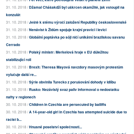
31. 10. 2018 /
Džamal Chášakdží byl uškrcen okamžitě, jak vstoupil na
konzulát
31. 10. 2018 /
Ještě k stému výročí založení Republiky československé
31. 10. 2018 /
Nenávist k Židům spojuje krajní pravici i levici
31. 10. 2018 /
Globální poptávka po sóji ničí unikátní brazilskou savanu
Cerrado
31. 10. 2018 /
Polský ministr: Merkelová hraje v EU důležitou
stabilizující roli
31. 10. 2018 /
Brexit: Theresa Mayová navzdory masovým protestům
vylučuje další re...
31. 10. 2018 /
Sýrie obvinila Turecko z porušování dohody v Idlíbu
31. 10. 2018 /
Rusko: Nezávislý svaz paliv informoval o nedostatku
nafty v regionech
30. 10. 2018 /
Children in Czechia are persecuted by bailiffs
30. 10. 2018 /
A 14-year-old girl in Czechia has attempted suicide due to
racist b...
30. 10. 2018 /
Hnusné poselství společnosti...