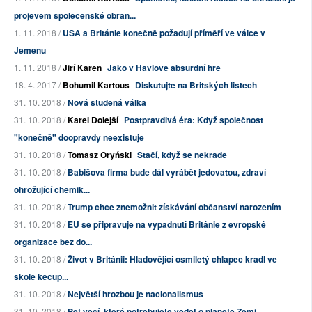
projevem společenské obran...
1. 11. 2018 /
USA a Británie konečně požadují příměří ve válce v
Jemenu
1. 11. 2018 /
Jiří Karen
Jako v Havlově absurdní hře
18. 4. 2017 /
Bohumil Kartous
Diskutujte na Britských listech
31. 10. 2018 /
Nová studená válka
31. 10. 2018 /
Karel Dolejší
Postpravdivá éra: Když společnost
"konečně" doopravdy neexistuje
31. 10. 2018 /
Tomasz Oryński
Stačí, když se nekrade
31. 10. 2018 /
Babišova firma bude dál vyrábět jedovatou, zdraví
ohrožující chemik...
31. 10. 2018 /
Trump chce znemožnit získávání občanství narozením
31. 10. 2018 /
EU se připravuje na vypadnutí Británie z evropské
organizace bez do...
31. 10. 2018 /
Život v Británii: Hladovějící osmiletý chlapec kradl ve
škole kečup...
31. 10. 2018 /
Největší hrozbou je nacionalismus
31. 10. 2018 /
Pět věcí, které potřebujete vědět o planetě Zemi