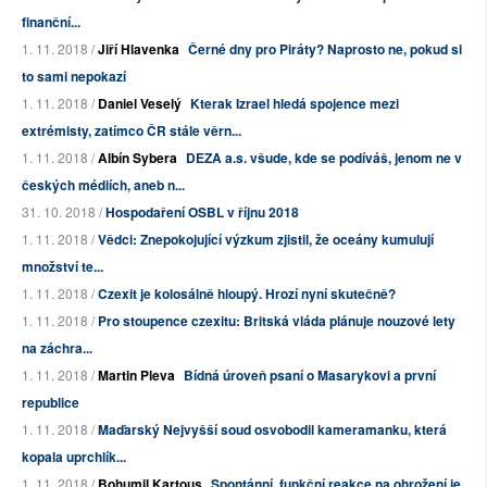
finanční...
1. 11. 2018 /
Jiří Hlavenka
Černé dny pro Piráty? Naprosto ne, pokud si
to sami nepokazí
1. 11. 2018 /
Daniel Veselý
Kterak Izrael hledá spojence mezi
extrémisty, zatímco ČR stále věrn...
1. 11. 2018 /
Albín Sybera
DEZA a.s. všude, kde se podíváš, jenom ne v
českých médiích, aneb n...
31. 10. 2018 /
Hospodaření OSBL v říjnu 2018
1. 11. 2018 /
Vědci: Znepokojující výzkum zjistil, že oceány kumulují
množství te...
1. 11. 2018 /
Czexit je kolosálně hloupý. Hrozí nyní skutečně?
1. 11. 2018 /
Pro stoupence czexitu: Britská vláda plánuje nouzové lety
na záchra...
1. 11. 2018 /
Martin Pleva
Bídná úroveň psaní o Masarykovi a první
republice
1. 11. 2018 /
Maďarský Nejvyšší soud osvobodil kameramanku, která
kopala uprchlík...
1. 11. 2018 /
Bohumil Kartous
Spontánní, funkční reakce na ohrožení je