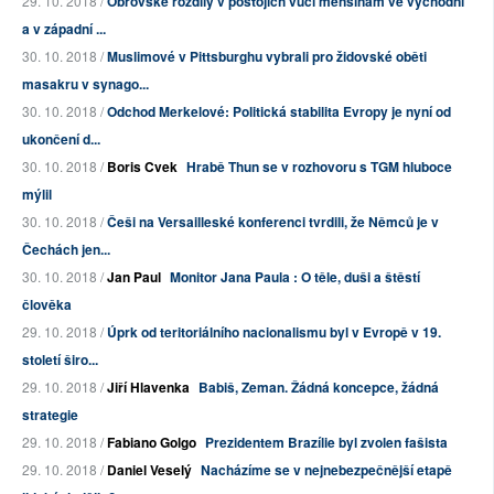
29. 10. 2018 /
Obrovské rozdíly v postojích vůči menšinám ve východní
a v západní ...
30. 10. 2018 /
Muslimové v Pittsburghu vybrali pro židovské oběti
masakru v synago...
30. 10. 2018 /
Odchod Merkelové: Politická stabilita Evropy je nyní od
ukončení d...
30. 10. 2018 /
Boris Cvek
Hrabě Thun se v rozhovoru s TGM hluboce
mýlil
30. 10. 2018 /
Češi na Versailleské konferenci tvrdili, že Němců je v
Čechách jen...
30. 10. 2018 /
Jan Paul
Monitor Jana Paula : O těle, duši a štěstí
člověka
29. 10. 2018 /
Úprk od teritoriálního nacionalismu byl v Evropě v 19.
století širo...
29. 10. 2018 /
Jiří Hlavenka
Babiš, Zeman. Žádná koncepce, žádná
strategie
29. 10. 2018 /
Fabiano Golgo
Prezidentem Brazílie byl zvolen fašista
29. 10. 2018 /
Daniel Veselý
Nacházíme se v nejnebezpečnější etapě