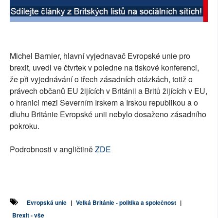
SOCIÁLNÍ SÍTĚ
RUBRIKY
Michel Barnier, hlavní vyjednavač Evropské unie pro
PLNÁ VERZE STRÁNEK
brexit, uvedl ve čtvrtek v poledne na tiskové konferenci,
že při vyjednávání o třech zásadních otázkách, totiž o
právech občanů EU žijících v Británii a Britů žijících v EU,
o hranici mezi Severním Irskem a Irskou republikou a o
dluhu Británie Evropské unii nebylo dosaženo zásadního
pokroku.
Podrobnosti v angličtině
ZDE
Evropská unie
|
Velká Británie - politika a společnost
|
Brexit - vše