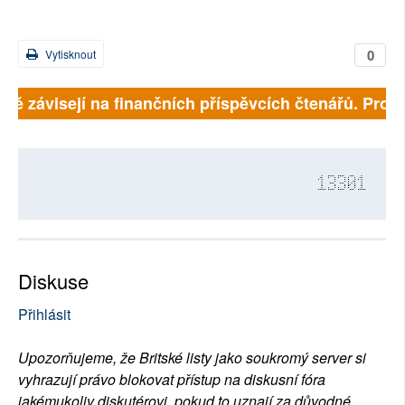
0
Vytisknout
plně závisejí na finančních příspěvcích čtenářů. Prosí
13301
Diskuse
Přihlásit
Upozorňujeme, že Britské listy jako soukromý server si
vyhrazují právo blokovat přístup na diskusní fóra
jakémukoliv diskutérovi, pokud to uznají za důvodné.