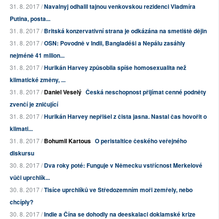
31. 8. 2017 /
Navalnyj odhalil tajnou venkovskou rezidenci Vladmíra
Putina, posta...
31. 8. 2017 /
Britská konzervativní strana je odkázána na smetiště dějin
31. 8. 2017 /
OSN: Povodně v Indii, Bangladéši a Nepálu zasáhly
nejméně 41 milion...
31. 8. 2017 /
Hurikán Harvey způsobila spíše homosexualita než
klimatické změny, ...
31. 8. 2017 /
Daniel Veselý
Česká neschopnost přijímat cenné podněty
zvenčí je zničující
31. 8. 2017 /
Hurikán Harvey nepřišel z čista jasna. Nastal čas hovořit o
klimati...
31. 8. 2017 /
Bohumil Kartous
O peristaltice českého veřejného
diskursu
30. 8. 2017 /
Dva roky poté: Funguje v Německu vstřícnost Merkelové
vůči uprchlík...
30. 8. 2017 /
Tisíce uprchlíků ve Středozemním moři zemřely, nebo
chcíply?
30. 8. 2017 /
Indie a Čína se dohodly na deeskalaci doklamské krize