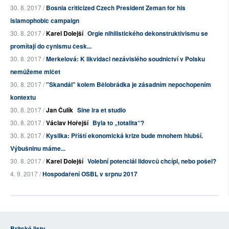
30. 8. 2017 /
Bosnia criticized Czech President Zeman for his
islamophobic campaign
30. 8. 2017 /
Karel Dolejší
Orgie nihilistického dekonstruktivismu se
promítají do cynismu česk...
30. 8. 2017 /
Merkelová: K likvidaci nezávislého soudnictví v Polsku
nemůžeme mlčet
30. 8. 2017 /
"Skandál" kolem Bělobrádka je zásadním nepochopením
kontextu
30. 8. 2017 /
Jan Čulík
Sine ira et studio
30. 8. 2017 /
Václav Hořejší
Byla to „totalita“?
30. 8. 2017 /
Kysilka: Příští ekonomická krize bude mnohem hlubší.
Výbušninu máme...
30. 8. 2017 /
Karel Dolejší
Volební potenciál lidovců chcípl, nebo pošel?
4. 9. 2017 /
Hospodaření OSBL v srpnu 2017
Britské listy