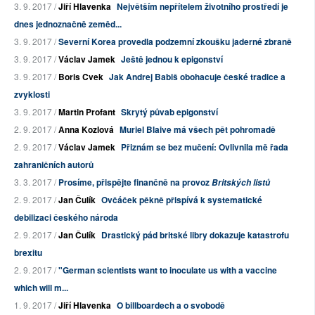
3. 9. 2017 /
Jiří Hlavenka
Největším nepřítelem životního prostředí je
dnes jednoznačně zeměd...
3. 9. 2017 /
Severní Korea provedla podzemní zkoušku jaderné zbraně
3. 9. 2017 /
Václav Jamek
Ještě jednou k epigonství
3. 9. 2017 /
Boris Cvek
Jak Andrej Babiš obohacuje české tradice a
zvyklosti
3. 9. 2017 /
Martin Profant
Skrytý půvab epigonství
2. 9. 2017 /
Anna Kozlová
Muriel Blaive má všech pět pohromadě
2. 9. 2017 /
Václav Jamek
Přiznám se bez mučení: Ovlivnila mě řada
zahraničních autorů
3. 3. 2017 /
Prosíme, přispějte finančně na provoz
Britských listů
2. 9. 2017 /
Jan Čulík
Ovčáček pěkně přispívá k systematické
debilizaci českého národa
2. 9. 2017 /
Jan Čulík
Drastický pád britské libry dokazuje katastrofu
brexitu
2. 9. 2017 /
"German scientists want to inoculate us with a vaccine
which will m...
1. 9. 2017 /
Jiří Hlavenka
O billboardech a o svobodě