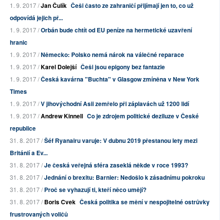
1. 9. 2017 /
Jan Čulík
Češi často ze zahraničí přijímají jen to, co už
odpovídá jejich př...
1. 9. 2017 /
Orbán bude chtít od EU peníze na hermetické uzavření
hranic
1. 9. 2017 /
Německo: Polsko nemá nárok na válečné reparace
1. 9. 2017 /
Karel Dolejší
Češi jsou epigony bez fantazie
1. 9. 2017 /
Česká kavárna "Buchta" v Glasgow zmíněna v New York
Times
1. 9. 2017 /
V jihovýchodní Asii zemřelo při záplavách už 1200 lidí
1. 9. 2017 /
Andrew Kinnell
Co je zdrojem politické deziluze v České
republice
31. 8. 2017 /
Šéf Ryanairu varuje: V dubnu 2019 přestanou lety mezi
Británií a Ev...
31. 8. 2017 /
Je česká veřejná sféra zaseklá někde v roce 1993?
31. 8. 2017 /
Jednání o brexitu: Barnier: Nedošlo k zásadnímu pokroku
31. 8. 2017 /
Proč se vyhazují ti, kteří něco umějí?
31. 8. 2017 /
Boris Cvek
Česká politika se mění v nespojitelné ostrůvky
frustrovaných voličů