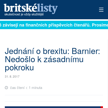
ě závisejí na finančních příspěvcích čtenářů. Prosíme
PŘIHLÁSIT
AKTUÁLNÍ VYDÁNÍ
ARCHIV
Jednání o brexitu: Barnier:
Nedošlo k zásadnímu
ROZHOVORY
pokroku
TÉMATA
31. 8. 2017
NEJČTENĚJŠÍ ZA 7 DNÍ
čas čtení < 1 minuta
AUTOŘI
PŘÍSPĚVKY NA PROVOZ