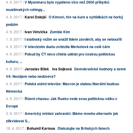
4. 9. 2017 /
V Myanmaru bylo vypáleno více než 2600 příbytků
muslimských rohingy...
4. 9. 2017 /
Karel Dolejší
O Kimovi, hře na kuře a vyhlídkách na horký
podzim
4. 9. 2017 /
Ivan Větvička
Zombie Kim
1. 9. 2017 /
I stalinský režim se snažil lidem zavděčit, aby se nebouřili
4. 9. 2017 /
V televizním duelu zvítězila Merkelová na celé čáře
4. 9. 2017 /
Pokud by ČT něco chtěla udělat pro českou politickou
kulturu, ...
4. 9. 2017 /
Jaroslav Bílek
,
Iva Sojková
Demokratické hodnoty a země
V4: Nezájem nebo nedůvěra?
4. 9. 2017 /
Polská státní televize: Macron je slabou liberální loutkou
Německa
4. 9. 2017 /
Řízení chaosu: Jak Rusko vede svou politickou válku v
Evropě
3. 9. 2017 /
Americký ministr zahraničí: Máme mnoho alternativ jak
zlikvidovat S...
18. 4. 2017 /
Bohumil Kartous
Diskutujte na Britských listech