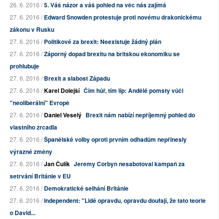
26. 6. 2016 /
5. Váš názor a váš pohled na věc nás zajímá
27. 6. 2016 /
Edward Snowden protestuje proti novému drakonickému
zákonu v Rusku
27. 6. 2016 /
Politikové za brexit: Neexistuje žádný plán
27. 6. 2016 /
Záporný dopad brexitu na britskou ekonomiku se
prohlubuje
27. 6. 2016 /
Brexit a slabost Západu
27. 6. 2016 /
Karel Dolejší
Čím hůř, tím líp: Andělé pomsty vůči
"neoliberální" Evropě
27. 6. 2016 /
Daniel Veselý
Brexit nám nabízí nepříjemný pohled do
vlastního zrcadla
27. 6. 2016 /
Španělské volby oproti prvním odhadům nepřinesly
výrazné změny
27. 6. 2016 /
Jan Čulík
Jeremy Corbyn nesabotoval kampaň za
setrvání Británie v EU
27. 6. 2016 /
Demokratické selhání Británie
27. 6. 2016 /
Independent: "Lidé opravdu, opravdu doufají, že tato teorie
o David...