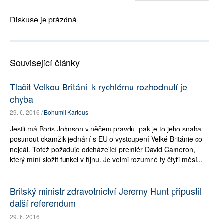
Diskuse je prázdná.
Související články
Tlačit Velkou Británii k rychlému rozhodnutí je
chyba
29. 6. 2016 /
Bohumil Kartous
Jestli má Boris Johnson v něčem pravdu, pak je to jeho snaha
posunout okamžik jednání s EU o vystoupení Velké Británie co
nejdál. Totéž požaduje odcházející premiér David Cameron,
který míní složit funkci v říjnu. Je velmi rozumné ty čtyři měsí...
Britský ministr zdravotnictví Jeremy Hunt připustil
další referendum
29. 6. 2016