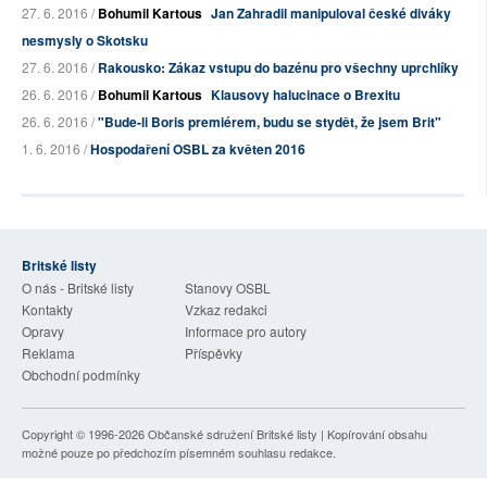
27. 6. 2016 /
Bohumil Kartous
Jan Zahradil manipuloval české diváky
nesmysly o Skotsku
27. 6. 2016 /
Rakousko: Zákaz vstupu do bazénu pro všechny uprchlíky
26. 6. 2016 /
Bohumil Kartous
Klausovy halucinace o Brexitu
26. 6. 2016 /
"Bude-li Boris premiérem, budu se stydět, že jsem Brit"
1. 6. 2016 /
Hospodaření OSBL za květen 2016
Britské listy
O nás - Britské listy
Stanovy OSBL
Kontakty
Vzkaz redakci
Opravy
Informace pro autory
Reklama
Příspěvky
Obchodní podmínky
Copyright © 1996-2026
Občanské sdružení Britské listy
| Kopírování obsahu
možné pouze po předchozím písemném souhlasu redakce.