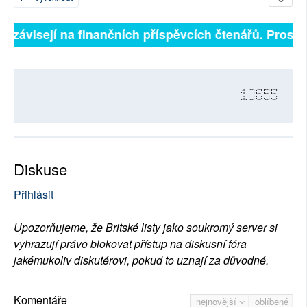
ně závisejí na finančních příspěvcích čtenářů. Prosíme
18655
Diskuse
Přihlásit
Upozorňujeme, že Britské listy jako soukromý server si
vyhrazují právo blokovat přístup na diskusní fóra
jakémukoliv diskutérovi, pokud to uznají za důvodné.
Komentáře
nejnovější
oblíbené