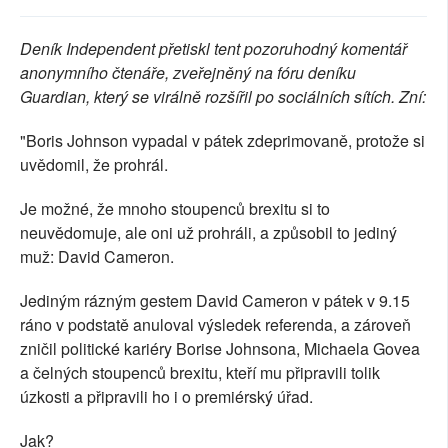
SOCIÁLNÍ SÍTĚ
Deník Independent přetiskl tent pozoruhodný komentář
RUBRIKY
anonymního čtenáře, zveřejněný na fóru deníku
Guardian, který se virálně rozšířil po sociálních sítích. Zní:
PLNÁ VERZE STRÁNEK
"Boris Johnson vypadal v pátek zdeprimovaně, protože si
uvědomil, že prohrál.
Je možné, že mnoho stoupenců brexitu si to
neuvědomuje, ale oni už prohráli, a způsobil to jediný
muž: David Cameron.
Jediným rázným gestem David Cameron v pátek v 9.15
ráno v podstatě anuloval výsledek referenda, a zároveň
zničil politické kariéry Borise Johnsona, Michaela Govea
a čelných stoupenců brexitu, kteří mu připravili tolik
úzkosti a připravili ho i o premiérský úřad.
Jak?