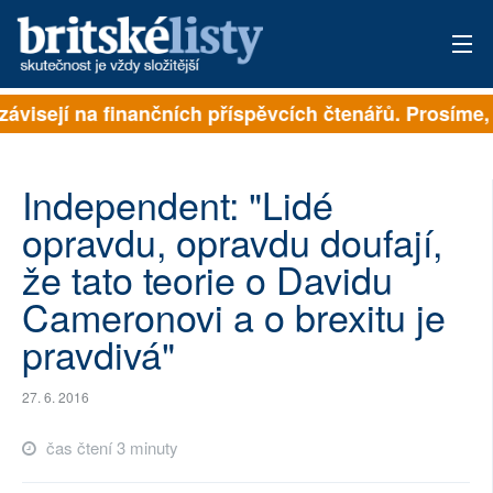
závisejí na finančních příspěvcích čtenářů. Prosíme, p
PŘIHLÁSIT
AKTUÁLNÍ VYDÁNÍ
Independent: "Lidé
ARCHIV
opravdu, opravdu doufají,
že tato teorie o Davidu
ROZHOVORY
Cameronovi a o brexitu je
TÉMATA
pravdivá"
NEJČTENĚJŠÍ ZA 7 DNÍ
27. 6. 2016
AUTOŘI
čas čtení 3 minuty
PŘÍSPĚVKY NA PROVOZ