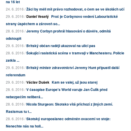
na 16 let
24. 6. 2016 /
Žáci by měli mít právo rozhodovat, o čem se ve školách učí
29. 6. 2016 /
Daniel Veselý
Proč je Corbynovo vedení Labouristické
strany úspěchem a zároveň so...
28. 6. 2016 /
Jeremy Corbyn prohrál hlasování o důvěře, odmítá
odstoupit
29. 6. 2016 /
Britský občan raději ukazoval na ulici pas
28. 6. 2016 /
Šokující rasistická scéna v tramvaji v Manchesteru. Policie
zatkla ...
29. 6. 2016 /
Britský ministr zdravotnictví Jeremy Hunt připustil další
referendum
29. 6. 2016 /
Václav Dušek
Kam se valej, už jsou starej
28. 6. 2016 /
V časopise Europe's World varuje Jan Čulík před
nebezpečím neliberá...
28. 6. 2016 /
Nicola Sturgeon: Skotsko vítá příchozí z jiných zemí.
Rasismus tu t...
28. 6. 2016 /
Skotský europoslanec odměněn ovacemi ve stoje:
Nenechte nás na holi...