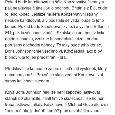
Pokud bude kandidovat na šéfa Konzervativní strany a
pak neaktivuje článek 50 o odchodu Británie z EU, bude
to jeho konec. Jestliže na šéfa Konzervativní strany
nebude kandidovat, a v podstatě se vzdá, bude to jeho
konec. Pokud bude kandidovat, zvítězí a vytrhne Británii z
EU, pak to všechno skončí - Skotsko se odtrhne, v Irsku
dojde k chaosu, vznikne hospodářská krize - budou
porušeny obchodní dohody. To taky bude jeho konec.
Boris Johnson tohle všechno ví. Když jedná jako blbý
blondýn, je to jen předstírání - hra.
Představitelé kampaně za brexit teď mají výsledek, který
nemohou použít. Pro ně se stalo vedení Konzervativní
strany kalichem s jedem.
Když Boris Johnson řekl, že není zapotřebí aktivovat
článek 50 okamžitě, mínil tím ve skutečnosti, že ho není
třeba aktivovat nikdy. Když hovořil Michael Gove dlouze o
"neformálním jednání" - proč? proč nezahájit rovnou