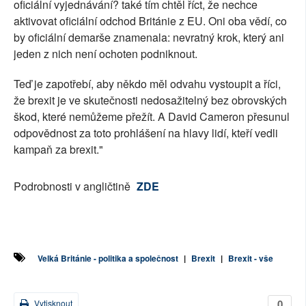
oficiální vyjednávání? také tím chtěl říct, že nechce
aktivovat oficiální odchod Británie z EU. Oni oba vědí, co
by oficiální demarše znamenala: nevratný krok, který ani
jeden z nich není ochoten podniknout.
Teď je zapotřebí, aby někdo měl odvahu vystoupit a říci,
že brexit je ve skutečnosti nedosažitelný bez obrovských
škod, které nemůžeme přežít. A David Cameron přesunul
odpovědnost za toto prohlášení na hlavy lidí, kteří vedli
kampaň za brexit."
Podrobnosti v angličtině
ZDE
Velká Británie - politika a společnost
|
Brexit
|
Brexit - vše
0
Vytisknout