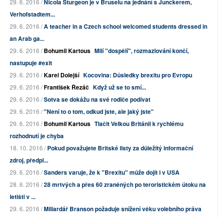
29. 6. 2016 /
Nicola Sturgeon je v Bruselu na jednání s Junckerem,
Verhofstadtem...
29. 6. 2016 /
A teacher in a Czech school welcomed students dressed in
an Arab ga...
29. 6. 2016 /
Bohumil Kartous
Milí "dospělí", rozmazlování končí,
nastupuje #exit
29. 6. 2016 /
Karel Dolejší
Kocovina: Důsledky brexitu pro Evropu
29. 6. 2016 /
František Řezáč
Když už se to smí...
29. 6. 2016 /
Sotva se dokážu na své rodiče podívat
29. 6. 2016 /
"Není to o tom, odkud jste, ale jaký jste"
29. 6. 2016 /
Bohumil Kartous
Tlačit Velkou Británii k rychlému
rozhodnutí je chyba
18. 10. 2016 /
Pokud považujete Britské listy za důležitý informační
zdroj, předpl...
29. 6. 2016 /
Sanders varuje, že k "Brexitu" může dojít i v USA
28. 6. 2016 /
28 mrtvých a přes 60 zraněných po teroristickém útoku na
letišti v ...
29. 6. 2016 /
Miliardář Branson požaduje snížení věku volebního práva