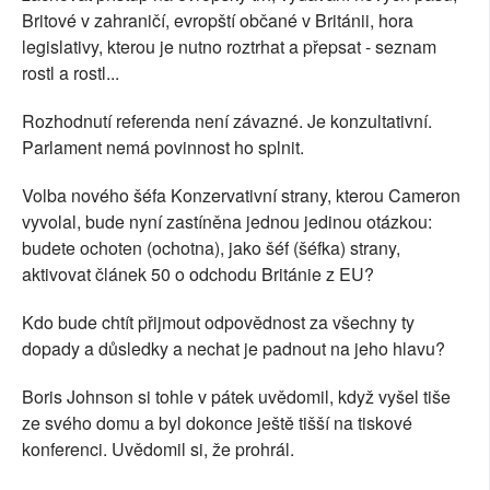
Britové v zahraničí, evropští občané v Británii, hora
legislativy, kterou je nutno roztrhat a přepsat - seznam
rostl a rostl...
Rozhodnutí referenda není závazné. Je konzultativní.
Parlament nemá povinnost ho splnit.
Volba nového šéfa Konzervativní strany, kterou Cameron
vyvolal, bude nyní zastíněna jednou jedinou otázkou:
budete ochoten (ochotna), jako šéf (šéfka) strany,
aktivovat článek 50 o odchodu Británie z EU?
Kdo bude chtít přijmout odpovědnost za všechny ty
dopady a důsledky a nechat je padnout na jeho hlavu?
Boris Johnson si tohle v pátek uvědomil, když vyšel tiše
ze svého domu a byl dokonce ještě tišší na tiskové
konferenci. Uvědomil si, že prohrál.