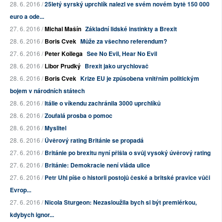
28. 6. 2016 /
25letý syrský uprchlík nalezl ve svém novém bytě 150 000
euro a ode...
27. 6. 2016 /
Michal Mašín
Základní lidské instinkty a Brexit
28. 6. 2016 /
Boris Cvek
Může za všechno referendum?
27. 6. 2016 /
Peter Kollega
See No Evil, Hear No Evil
28. 6. 2016 /
Libor Prudký
Brexit jako urychlovač
28. 6. 2016 /
Boris Cvek
Krize EU je způsobena vnitřním politickým
bojem v národních státech
28. 6. 2016 /
Itálie o víkendu zachránila 3000 uprchlíků
28. 6. 2016 /
Zoufalá prosba o pomoc
28. 6. 2016 /
Myslitel
28. 6. 2016 /
Úvěrový rating Británie se propadá
27. 6. 2016 /
Británie po brexitu nyní přišla o svůj vysoký úvěrový rating
27. 6. 2016 /
Británie: Demokracie není vláda ulice
27. 6. 2016 /
Petr Uhl píše o historii postojů české a britské pravice vůči
Evrop...
27. 6. 2016 /
Nicola Sturgeon: Nezasloužila bych si být premiérkou,
kdybych ignor...