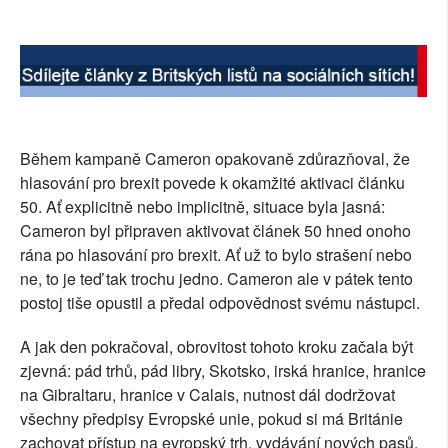
Během kampaně Cameron opakovaně zdůrazňoval, že
hlasování pro brexit povede k okamžité aktivaci článku
50. Ať explicitně nebo implicitně, situace byla jasná:
Cameron byl připraven aktivovat článek 50 hned onoho
rána po hlasování pro brexit. Ať už to bylo strašení nebo
ne, to je teď tak trochu jedno. Cameron ale v pátek tento
postoj tiše opustil a předal odpovědnost svému nástupci.
A jak den pokračoval, obrovitost tohoto kroku začala být
zjevná: pád trhů, pád libry, Skotsko, irská hranice, hranice
na Gibraltaru, hranice v Calais, nutnost dál dodržovat
všechny předpisy Evropské unie, pokud si má Británie
zachovat přístup na evropský trh, vydávání nových pasů,