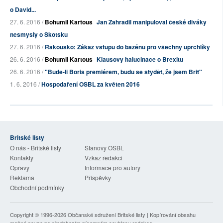
o David...
27. 6. 2016 /
Bohumil Kartous
Jan Zahradil manipuloval české diváky
nesmysly o Skotsku
27. 6. 2016 /
Rakousko: Zákaz vstupu do bazénu pro všechny uprchlíky
26. 6. 2016 /
Bohumil Kartous
Klausovy halucinace o Brexitu
26. 6. 2016 /
"Bude-li Boris premiérem, budu se stydět, že jsem Brit"
1. 6. 2016 /
Hospodaření OSBL za květen 2016
Britské listy
O nás - Britské listy
Stanovy OSBL
Kontakty
Vzkaz redakci
Opravy
Informace pro autory
Reklama
Příspěvky
Obchodní podmínky
Copyright © 1996-2026
Občanské sdružení Britské listy
| Kopírování obsahu