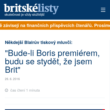
ě závisejí na finančních příspěvcích čtenářů. Prosíme
PŘIHLÁSIT
AKTUÁLNÍ VYDÁNÍ
Někdejší Blairův tiskový mluvčí:
ARCHIV
"Bude-li Boris premiérem,
budu se stydět, že jsem
ROZHOVORY
Brit"
TÉMATA
26. 6. 2016
NEJČTENĚJŠÍ ZA 7 DNÍ
čas čtení 1 minuta
AUTOŘI
PŘÍSPĚVKY NA PROVOZ