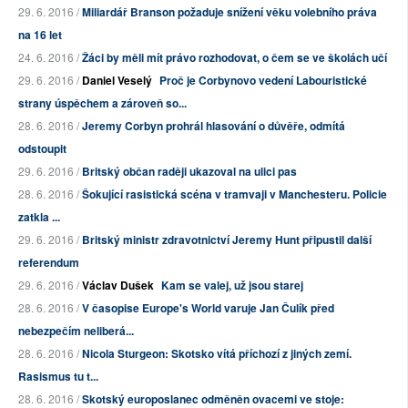
29. 6. 2016 /
Miliardář Branson požaduje snížení věku volebního práva
na 16 let
24. 6. 2016 /
Žáci by měli mít právo rozhodovat, o čem se ve školách učí
29. 6. 2016 /
Daniel Veselý
Proč je Corbynovo vedení Labouristické
strany úspěchem a zároveň so...
28. 6. 2016 /
Jeremy Corbyn prohrál hlasování o důvěře, odmítá
odstoupit
29. 6. 2016 /
Britský občan raději ukazoval na ulici pas
28. 6. 2016 /
Šokující rasistická scéna v tramvaji v Manchesteru. Policie
zatkla ...
29. 6. 2016 /
Britský ministr zdravotnictví Jeremy Hunt připustil další
referendum
29. 6. 2016 /
Václav Dušek
Kam se valej, už jsou starej
28. 6. 2016 /
V časopise Europe's World varuje Jan Čulík před
nebezpečím neliberá...
28. 6. 2016 /
Nicola Sturgeon: Skotsko vítá příchozí z jiných zemí.
Rasismus tu t...
28. 6. 2016 /
Skotský europoslanec odměněn ovacemi ve stoje: