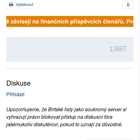
0
Vytisknout
plně závisejí na finančních příspěvcích čtenářů. Prosí
13067
Diskuse
Přihlásit
Upozorňujeme, že Britské listy jako soukromý server si
vyhrazují právo blokovat přístup na diskusní fóra
jakémukoliv diskutérovi, pokud to uznají za důvodné.