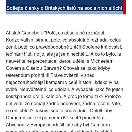
SOCIÁLNÍ SÍTĚ
RUBRIKY
Alistair Campbell: "Poté, co absolutně rozhádal
PLNÁ VERZE STRÁNEK
Konzervativní stranu, poté, co absolutně rozhádal celou
zemi, poté, co pravděpodobně zničil Spojené království,
teď nám říká, no jo, ale já jsem nechtěl... A co to bylo, ta
neuvěřitelné prezentace, kterou udělal s Michaelem
Govem a Giselou Stewart? Chovali se, jako kdyby
referendum prohráli!! Právě zvítězili v snad
nejpozoruhodnější kampani v celé historii, kdekoliv na
světě. Neuvěřitelné, co udělali. A vypadali, jako že jejich
kokršpaněla přejel kamion. A proč je tomu tak? Protože
oni vědí, že nemají žádné odpovědi, žádná řešení. Víte,
co oni chtěli? Takoví jsou to podvodníci: Chtěli, aby
Cameron zvítězil poměrem 51 ku 49 procentům.
Abychom z Evropy neodešli, ale aby byl Cameron
smrtelně zraněn, aby ho mohli zlikvidovat. To chtěli.