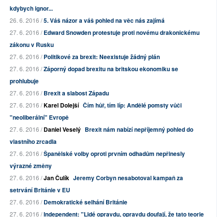
kdybych ignor...
26. 6. 2016 /
5. Váš názor a váš pohled na věc nás zajímá
27. 6. 2016 /
Edward Snowden protestuje proti novému drakonickému
zákonu v Rusku
27. 6. 2016 /
Politikové za brexit: Neexistuje žádný plán
27. 6. 2016 /
Záporný dopad brexitu na britskou ekonomiku se
prohlubuje
27. 6. 2016 /
Brexit a slabost Západu
27. 6. 2016 /
Karel Dolejší
Čím hůř, tím líp: Andělé pomsty vůči
"neoliberální" Evropě
27. 6. 2016 /
Daniel Veselý
Brexit nám nabízí nepříjemný pohled do
vlastního zrcadla
27. 6. 2016 /
Španělské volby oproti prvním odhadům nepřinesly
výrazné změny
27. 6. 2016 /
Jan Čulík
Jeremy Corbyn nesabotoval kampaň za
setrvání Británie v EU
27. 6. 2016 /
Demokratické selhání Británie
27. 6. 2016 /
Independent: "Lidé opravdu, opravdu doufají, že tato teorie