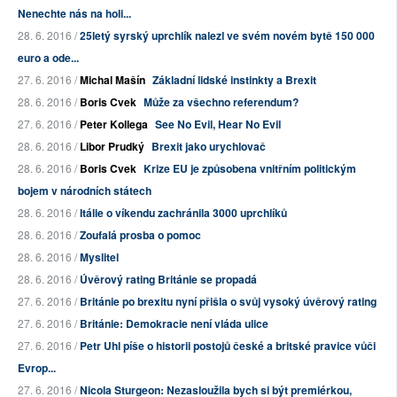
Nenechte nás na holi...
28. 6. 2016 /
25letý syrský uprchlík nalezl ve svém novém bytě 150 000
euro a ode...
27. 6. 2016 /
Michal Mašín
Základní lidské instinkty a Brexit
28. 6. 2016 /
Boris Cvek
Může za všechno referendum?
27. 6. 2016 /
Peter Kollega
See No Evil, Hear No Evil
28. 6. 2016 /
Libor Prudký
Brexit jako urychlovač
28. 6. 2016 /
Boris Cvek
Krize EU je způsobena vnitřním politickým
bojem v národních státech
28. 6. 2016 /
Itálie o víkendu zachránila 3000 uprchlíků
28. 6. 2016 /
Zoufalá prosba o pomoc
28. 6. 2016 /
Myslitel
28. 6. 2016 /
Úvěrový rating Británie se propadá
27. 6. 2016 /
Británie po brexitu nyní přišla o svůj vysoký úvěrový rating
27. 6. 2016 /
Británie: Demokracie není vláda ulice
27. 6. 2016 /
Petr Uhl píše o historii postojů české a britské pravice vůči
Evrop...
27. 6. 2016 /
Nicola Sturgeon: Nezasloužila bych si být premiérkou,