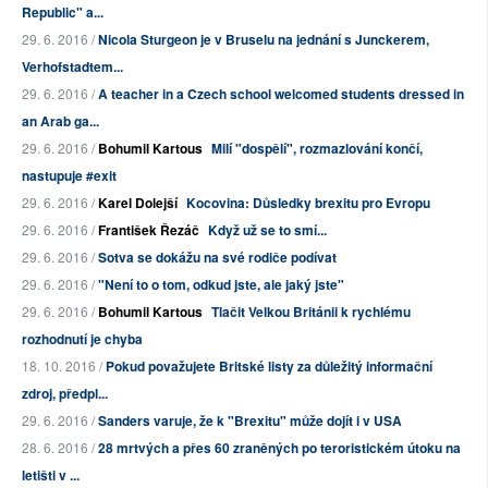
Republic" a...
29. 6. 2016 /
Nicola Sturgeon je v Bruselu na jednání s Junckerem,
Verhofstadtem...
29. 6. 2016 /
A teacher in a Czech school welcomed students dressed in
an Arab ga...
29. 6. 2016 /
Bohumil Kartous
Milí "dospělí", rozmazlování končí,
nastupuje #exit
29. 6. 2016 /
Karel Dolejší
Kocovina: Důsledky brexitu pro Evropu
29. 6. 2016 /
František Řezáč
Když už se to smí...
29. 6. 2016 /
Sotva se dokážu na své rodiče podívat
29. 6. 2016 /
"Není to o tom, odkud jste, ale jaký jste"
29. 6. 2016 /
Bohumil Kartous
Tlačit Velkou Británii k rychlému
rozhodnutí je chyba
18. 10. 2016 /
Pokud považujete Britské listy za důležitý informační
zdroj, předpl...
29. 6. 2016 /
Sanders varuje, že k "Brexitu" může dojít i v USA
28. 6. 2016 /
28 mrtvých a přes 60 zraněných po teroristickém útoku na
letišti v ...