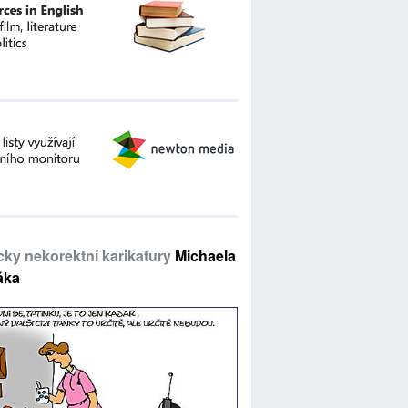
icky nekorektní karikatury
Michaela
áka