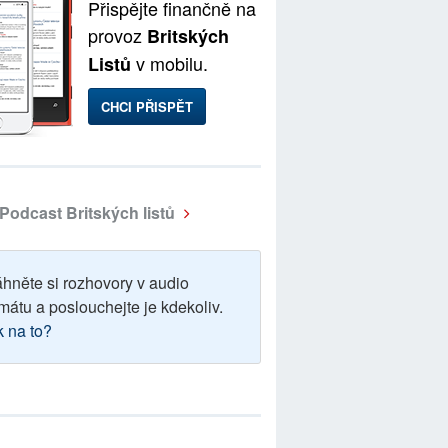
Přispějte finančně na
provoz
Britských
v mobilu.
Listů
CHCI PŘISPĚT
Podcast Britských listů
áhněte si rozhovory v audio
mátu a poslouchejte je kdekoliv.
k na to?