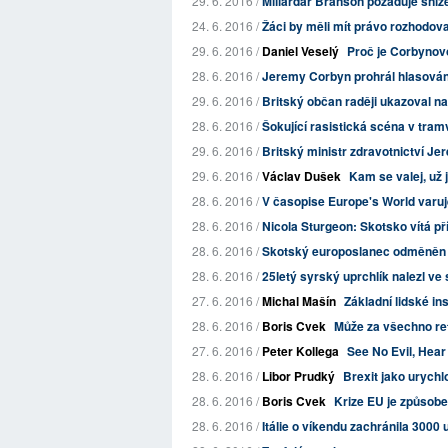
29. 6. 2016 /
Miliardář Branson požaduje sníže
24. 6. 2016 /
Žáci by měli mít právo rozhodova
29. 6. 2016 /
Daniel Veselý
Proč je Corbynov
28. 6. 2016 /
Jeremy Corbyn prohrál hlasování
29. 6. 2016 /
Britský občan raději ukazoval na 
28. 6. 2016 /
Šokující rasistická scéna v tramv
29. 6. 2016 /
Britský ministr zdravotnictví Je
29. 6. 2016 /
Václav Dušek
Kam se valej, už 
28. 6. 2016 /
V časopise Europe's World varuj
28. 6. 2016 /
Nicola Sturgeon: Skotsko vítá pří
28. 6. 2016 /
Skotský europoslanec odměněn ov
28. 6. 2016 /
25letý syrský uprchlík nalezl ve
27. 6. 2016 /
Michal Mašín
Základní lidské ins
28. 6. 2016 /
Boris Cvek
Může za všechno r
27. 6. 2016 /
Peter Kollega
See No Evil, Hear
28. 6. 2016 /
Libor Prudký
Brexit jako urych
28. 6. 2016 /
Boris Cvek
Krize EU je způsobe
28. 6. 2016 /
Itálie o víkendu zachránila 3000 