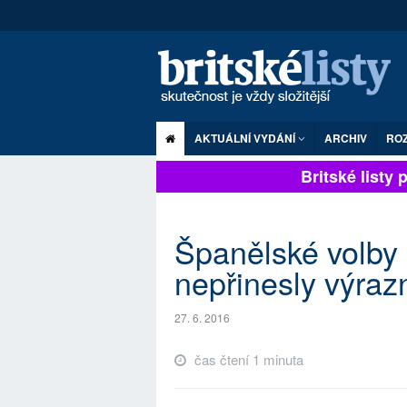
AKTUÁLNÍ VYDÁNÍ
ARCHIV
RO
Britské listy pl
Španělské volby
nepřinesly výra
27. 6. 2016
čas čtení 1 minuta