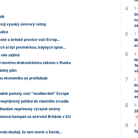
3.
Dů
adá
tu
 svůj vysoký úvěrový rating
za
ulice
1.
eské a britské pravice vůči Evrop...
M
an
ch si být premiérkou, kdybych ignor...
4.
c nás zajímá
No
ti novému drakonickému zákonu v Rusku
Te
žádný plán
vá
ou ekonomiku se prohlubuje
2.
P
za
Andělé pomsty vůči "neoliberální" Evropě
s
 nepříjemný pohled do vlastního zrcadla
5.
odhadům nepřinesly výrazné změny
Zá
toval kampaň za setrvání Británie v EU
4
3.
S
du doufají, že tato teorie o David...