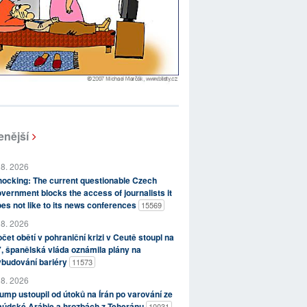
enější
 8. 2026
ocking: The current questionable Czech
vernment blocks the access of journalists it
es not like to its news conferences
15569
 8. 2026
čet obětí v pohraniční krizi v Ceutě stoupl na
, španělská vláda oznámila plány na
ybudování bariéry
11573
 8. 2026
ump ustoupil od útoků na Írán po varování ze
aúdské Arábie a hrozbách z Teheránu
10031