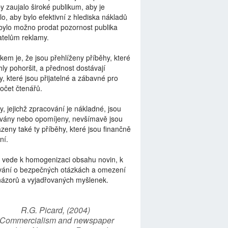
by zaujalo široké publikum, aby je
lo, aby bylo efektivní z hlediska nákladů
bylo možno prodat pozornost publika
telům reklamy.
kem je, že jsou přehlíženy příběhy, které
ly pohoršit, a přednost dostávají
y, které jsou přijatelné a zábavné pro
počet čtenářů.
y, jejichž zpracování je nákladné, jsou
vány nebo opomíjeny, nevšímavě jsou
zeny také ty příběhy, které jsou finančně
ní.
 vede k homogenizaci obsahu novin, k
vání o bezpečných otázkách a omezení
názorů a vyjadřovaných myšlenek.
R.G. Picard, (2004)
“Commercialism and newspaper