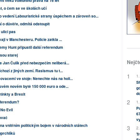
ní věku volebního práva na 16 let
t, o čem se ve školách učí
o vedení Labouristické strany úspěchem a zároveň so...
 o důvěře, odmítá odstoupit
ulici pas
aji v Manchesteru. Policie zatkla ...
remy Hunt připustil další referendum
jsou starej
Nejčt
e Jan Čulík před nebezpečím neliberá...
chozí z jiných zemí. Rasismus tu t...
1.
acemi ve stoje: Nenechte nás na holi...
Sh
 svém novém bytě 150 000 euro a ode...
go
do
tinkty a Brexit
eferendum?
1.
Po
 No Evil
67
lovač
v
na vnitřním politickým bojem v národních státech
2.
uprchlíků
Tr
S