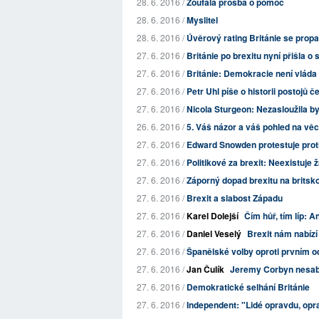
28. 6. 2016 /
Zoufalá prosba o pomoc
28. 6. 2016 /
Myslitel
28. 6. 2016 /
Úvěrový rating Británie se prop
27. 6. 2016 /
Británie po brexitu nyní přišla o
27. 6. 2016 /
Británie: Demokracie není vláda 
27. 6. 2016 /
Petr Uhl píše o historii postojů č
27. 6. 2016 /
Nicola Sturgeon: Nezasloužila by
26. 6. 2016 /
5. Váš názor a váš pohled na vě
27. 6. 2016 /
Edward Snowden protestuje pro
27. 6. 2016 /
Politikové za brexit: Neexistuje 
27. 6. 2016 /
Záporný dopad brexitu na britsk
27. 6. 2016 /
Brexit a slabost Západu
27. 6. 2016 /
Karel Dolejší
Čím hůř, tím líp: 
27. 6. 2016 /
Daniel Veselý
Brexit nám nabízí
27. 6. 2016 /
Španělské volby oproti prvním 
27. 6. 2016 /
Jan Čulík
Jeremy Corbyn nesabo
27. 6. 2016 /
Demokratické selhání Británie
27. 6. 2016 /
Independent: "Lidé opravdu, oprav