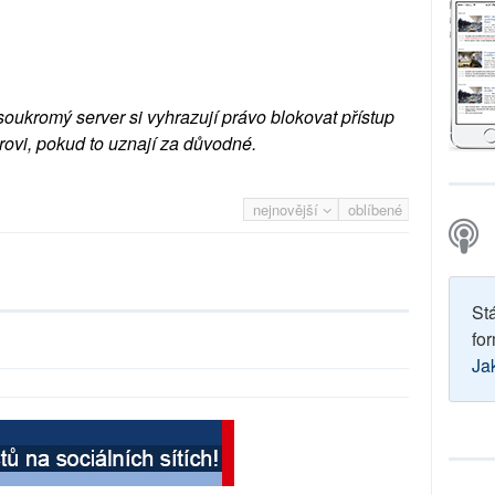
soukromý server si vyhrazují právo blokovat přístup
rovi, pokud to uznají za důvodné.
nejnovější
oblíbené
St
for
Ja