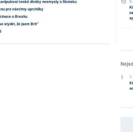
3.
manipuloval české diváky nesmysly o Skotsku
Kl
nu pro všechny uprchlíky
za
cinace o Brexitu
s
e stydět, že jsem Brit"
6
Nejsd
7.
Kl
od