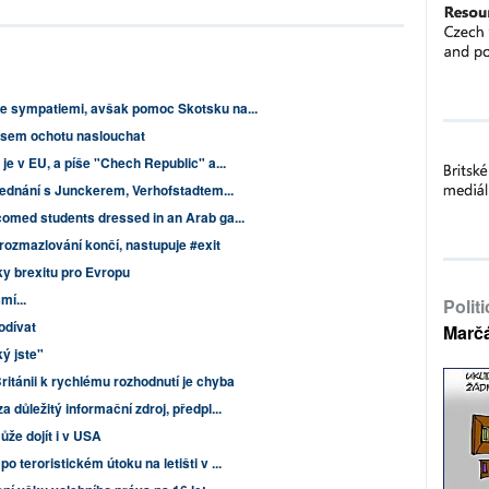
se sympatiemi, avšak pomoc Skotsku na...
 jsem ochotu naslouchat
je v EU, a píše "Chech Republic" a...
jednání s Junckerem, Verhofstadtem...
comed students dressed in an Arab ga...
, rozmazlování končí, nastupuje #exit
y brexitu pro Evropu
mí...
Polit
odívat
Marč
ký jste"
Británii k rychlému rozhodnutí je chyba
a důležitý informační zdroj, předpl...
ůže dojít i v USA
 teroristickém útoku na letišti v ...