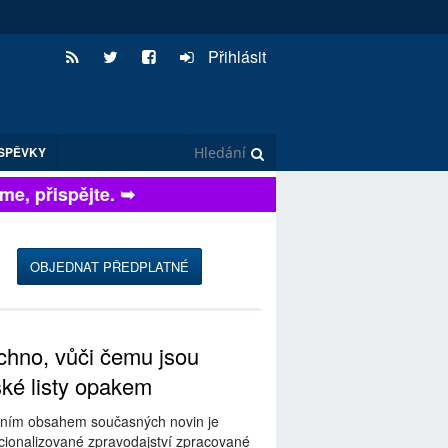
Přihlásit
SPĚVKY
, přispějte. ➥
OBJEDNAT PŘEDPLATNÉ
hno, vůči čemu jsou
ské listy opakem
ním obsahem současných novin je
ionalizované zpravodajství zpracované