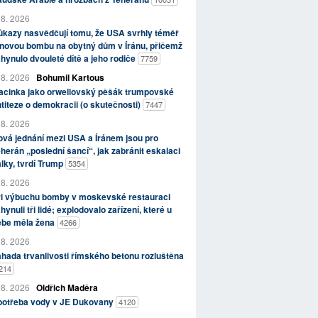
 8. 2026
kazy nasvědčují tomu, že USA svrhly téměř
novou bombu na obytný dům v Íránu, přičemž
hynulo dvouleté dítě a jeho rodiče
7759
 8. 2026
Bohumil Kartous
acinka jako orwellovský pěšák trumpovské
titeze o demokracii (o skutečnosti)
7447
 8. 2026
vá jednání mezi USA a Íránem jsou pro
herán „poslední šancí“, jak zabránit eskalaci
lky, tvrdí Trump
5354
 8. 2026
ři výbuchu bomby v moskevské restauraci
hynuli tři lidé; explodovalo zařízení, které u
ebe měla žena
4266
 8. 2026
hada trvanlivosti římského betonu rozluštěna
214
 8. 2026
Oldřich Maděra
potřeba vody v JE Dukovany
4120