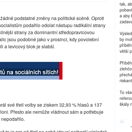
tak, a
pobavi
a aby 
 žádné podstatné změny na politické scéně. Oproti
zadava
ialistům podařilo odolat nástupu radikální strany
ilnější strany za dominantní středopravicovou
Výsled
ic jsou podobné jako v prosinci, kdy povolební
by moh
příběh
li a levicový blok je slabší.
větší 
Příběh
zlehčo
přechá
riskant
To vše
refero
škály 
rál své třetí volby se ziskem 32,93 % hlasů a 137
 vloni. Přesto ale nemůže vládnout sám a potřebuje
i nepodařilo.
dyž to je pro ně třetí po sobě jdoucí nejhorší výsledek