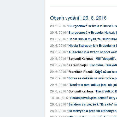
Obsah vydání | 29. 6. 2016
29. 6. 2016 /
Sturgeonová setkala v Bruselu 
29. 6. 2016 /
Sturgeonová v Bruselu: Nalezla
29. 6. 2016 /
Deník Sun si myslí, že Bělorusko 
29. 6. 2016 /
Nicola Sturgeon je v Bruselu na 
29. 6. 2016 /
A teacher in a Czech school wel
29. 6. 2016 /
Bohumil Kartous
Milí "dospělí"
29. 6. 2016 /
Karel Dolejší
Kocovina: Důsledk
29. 6. 2016 /
František Řezáč
Když už se to s
29. 6. 2016 /
Sotva se dokážu na své rodiče p
29. 6. 2016 /
"Není to o tom, odkud jste, ale ja
29. 6. 2016 /
Bohumil Kartous
Tlačit Velkou 
18. 10. 2016 /
Pokud považujete Britské listy z
29. 6. 2016 /
Sanders varuje, že k "Brexitu" m
28. 6. 2016 /
28 mrtvých a přes 60 zraněných po