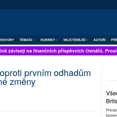
ZHOVORY
TÉMATA
RUBRIKY
NEJČTENĚJŠÍ
AUTOŘI
PŘÍ
ně závisejí na finančních příspěvcích čtenářů. Prosíme
 oproti prvním odhadům
zné změny
Všec
Brit
Primár
komerc