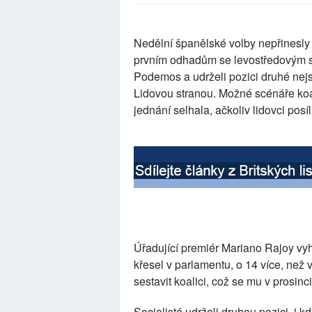
Nedělní španělské volby nepřinesly
prvním odhadům se levostředovým soc
Podemos a udrželi pozici druhé nejs
Lidovou stranou. Možné scénáře koal
jednání selhala, ačkoliv lidovci posíli
Úřadující premiér Mariano Rajoy vyh
křesel v parlamentu, o 14 více, než
sestavit koalici, což se mu v prosinc
Socialisté udrželi druhou pozici, i k