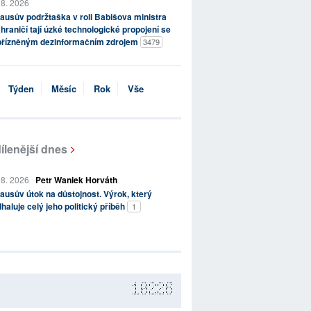
 8. 2026
ausův podržtaška v roli Babišova ministra
hraničí tají úzké technologické propojení se
přízněným dezinformačním zdrojem
3479
Týden
Měsíc
Rok
Vše
ílenější dnes
 8. 2026
Petr Waniek Horváth
ausův útok na důstojnost. Výrok, který
haluje celý jeho politický příběh
1
10226