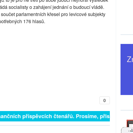
žádá socialisty o zahájení jednání o budoucí vládě.
součet parlamentních křesel pro levicové subjekty
potřebných 176 hlasů.
0
inančních příspěvcích čtenářů. Prosíme, přispějte. ➥