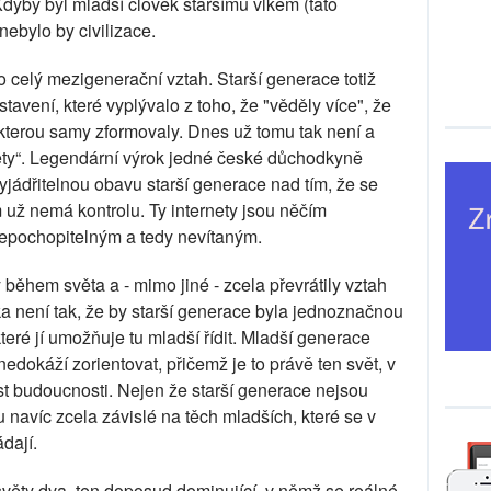
Kdyby byl mladší člověk staršímu vlkem (tato
ebylo by civilizace.
o celý mezigenerační vztah. Starší generace totiž
avení, které vyplývalo z toho, že "věděly více", že
, kterou samy zformovaly. Dnes už tomu tak není a
nety“. Legendární výrok jedné české důchodkyně
yjádřitelnou obavu starší generace nad tím, že se
 už nemá kontrolu. Ty internety jsou něčím
epochopitelným a tedy nevítaným.
 během světa a - mimo jiné - zcela převrátily vztah
a není tak, že by starší generace byla jednoznačnou
které jí umožňuje tu mladší řídit. Mladší generace
 nedokáží zorientovat, přičemž je to právě ten svět, v
 budoucnosti. Nejen že starší generace nejsou
 navíc zcela závislé na těch mladších, které se v
dají.
světy dva, ten doposud dominující, v němž se reálné