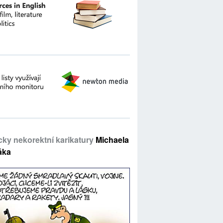
icky nekorektní karikatury
Michaela
áka