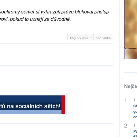
soukromý server si vyhrazují právo blokovat přístup
rovi, pokud to uznají za důvodné.
nejnovější
oblíbené
Nejčt
1.
Sh
go
do
1.
Po
67