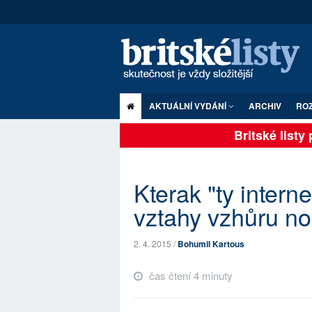
AKTUÁLNÍ VYDÁNÍ
ARCHIV
RO
Britské listy p
Kterak "ty intern
vztahy vzhůru n
2. 4. 2015 /
Bohumil Kartous
čas čtení 4 minuty