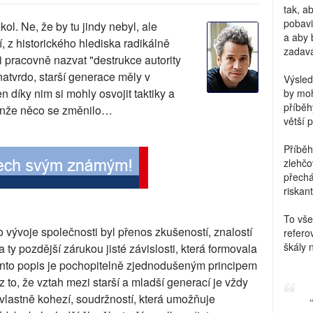
tak, a
pobavi
ol. Ne, že by tu jindy nebyl, ale
a aby 
í, z historického hlediska radikálně
zadava
i pracovně nazvat "destrukce autority
atvrdo, starší generace měly v
Výsled
en díky nim si mohly osvojit taktiky a
by moh
příběh
 Jenže něco se změnilo…
větší 
Příběh
zlehčo
přechá
riskant
To vše
 vývoje společnosti byl přenos zkušeností, znalostí
refero
škály 
 ty pozdější zárukou jisté závislosti, která formovala
Tento popis je pochopitelně zjednodušeným principem
to, že vztah mezi starší a mladší generací je vždy
e vlastně kohezí, soudržností, která umožňuje