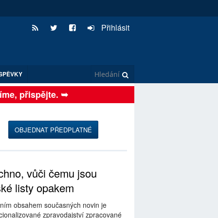
Přihlásit
SPĚVKY
e, přispějte. ➥
OBJEDNAT PŘEDPLATNÉ
hno, vůči čemu jsou
ské listy opakem
ním obsahem současných novin je
ionalizované zpravodajství zpracované