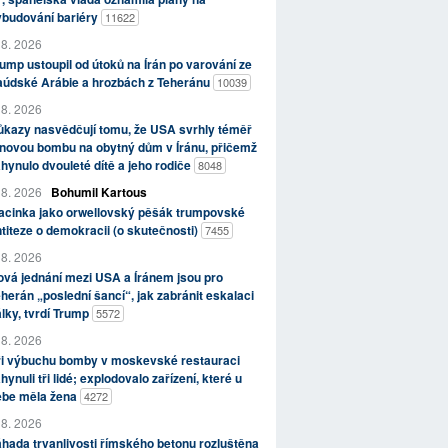
ybudování bariéry
11622
 8. 2026
ump ustoupil od útoků na Írán po varování ze
aúdské Arábie a hrozbách z Teheránu
10039
 8. 2026
kazy nasvědčují tomu, že USA svrhly téměř
novou bombu na obytný dům v Íránu, přičemž
hynulo dvouleté dítě a jeho rodiče
8048
 8. 2026
Bohumil Kartous
acinka jako orwellovský pěšák trumpovské
titeze o demokracii (o skutečnosti)
7455
 8. 2026
vá jednání mezi USA a Íránem jsou pro
herán „poslední šancí“, jak zabránit eskalaci
lky, tvrdí Trump
5572
 8. 2026
ři výbuchu bomby v moskevské restauraci
hynuli tři lidé; explodovalo zařízení, které u
ebe měla žena
4272
 8. 2026
hada trvanlivosti římského betonu rozluštěna