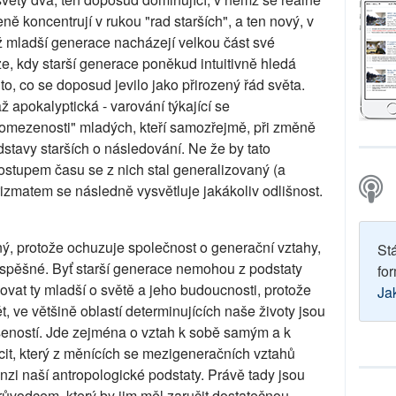
ě koncentrují v rukou "rad starších", a ten nový, v
ž mladší generace nacházejí velkou část své
ze, kdy starší generace poněkud intuitivně hledá
to, co se doposud jevilo jako přirozený řád světa.
ž apokalyptická - varování týkající se
í omezenosti" mladých, kteří samozřejmě, při změně
dstavy starších o následování. Ne že by tato
postupem času se z nich stal generalizovaný (a
rizmatem se následně vysvětluje jakákoliv odlišnost.
ý, protože ochuzuje společnost o generační vztahy,
St
spěšné. Byť starší generace nemohou z podstaty
for
uovat ty mladší o světě a jeho budoucnosti, protože
Ja
 ve většině oblastí determinujících naše životy jsou
ušeností. Jde zejména o vztah k sobě samým a k
icit, který z měnících se mezigeneračních vztahů
enzi naší antropologické podstaty. Právě tady jsou
ůvodcem, který by jim měl zaručit dostatečnou