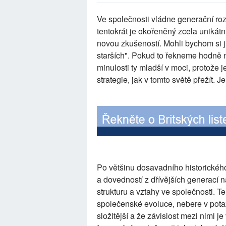
Ve společnosti vládne generační rozk
tentokrát je okořeněný zcela unikátn
novou zkušeností. Mohli bychom si j
starších". Pokud to řekneme hodně n
minulosti ty mladší v moci, protože j
strategie, jak v tomto světě přežít.
Po většinu dosavadního historického
a dovedností z dřívějších generací na
strukturu a vztahy ve společnosti. 
společenské evoluce, nebere v potaz 
složitější a že závislost mezi nimi j