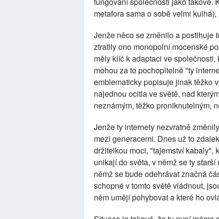
fungování společnosti jako takové. 
metafora sama o sobě velmi kulhá), n
Jenže něco se změnilo a postihuje t
ztratily ono monopolní mocenské post
měly klíč k adaptaci ve společnosti
mohou za to pochopitelně "ty inter
emblematicky popisuje jinak těžko v
najednou ocitla ve světě, nad kterým
neznámým, těžko proniknutelným, n
Jenže ty internety nezvratně změnily
mezi generacemi. Dnes už to zdalek
držitelkou moci, "tajemství kabaly", 
unikají do světa, v němž se ty starší
němž se bude odehrávat značná část
schopné v tomto světě vládnout, jsou
něm umějí pohybovat a které ho ovlá
Situace je taková, že tu nyní máme 