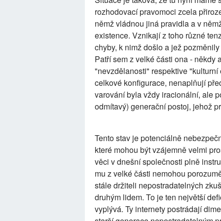
rozhodovací pravomoci zcela přirozen
němž vládnou jiná pravidla a v něm
existence. Vznikají z toho různé ten
chyby, k nimž došlo a jež pozměnily 
Patří sem z velké části ona - někdy a
"nevzdělanosti" respektive "kulturn
celkové konfigurace, nenaplňují pře
varování byla vždy iracionální, ale 
odmítavý) generační postoj, jehož p
Tento stav je potenciálně nebezpečn
které mohou být vzájemně velmi pro
věci v dnešní společnosti plně instr
mu z velké části nemohou porozumět,
stále držiteli nepostradatelných zk
druhým lidem. To je ten největší def
vyplývá. Ty internety postrádají dim
starší generace nepostradatelným pr