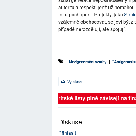
autoritu a respekt, jenž už nemohou 
míru pochopení. Projekty, jako
Senio
vzájemně obohacovat, se jeví být z t
případě nerozdělují, ale spojují.
Mezigenerační vztahy
|
"Antigerontis
Vytisknout
Britské listy plně závisejí na 
Diskuse
Přihlásit