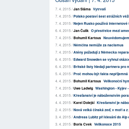
7. 4. 2015 /
Jan Sláma
Vytrvalí
7. 4. 2015 /
Polsko postaví šest strážních věž
7. 4. 2015 /
Nejen Rusko používá internetové tr
6. 4. 2015 /
Jan Čulík
O přestřelce mezi am
7. 4. 2015 /
Bohumil Kartous
Neuvědomujeme s
7. 4. 2015 /
Němčina nemůže za nacismus
7. 4. 2015 /
Atény požadují z Německa reparac
6. 4. 2015 /
Edward Snowden se vyhnul otázce,
6. 4. 2015 /
Britské listy hledají partnera pro
5. 4. 2015 /
Proč mohou být fakta nepříjemná
4. 4. 2015 /
Bohumil Kartous
Velikonoční hy
7. 4. 2015 /
Uwe Ladwig
Washington - Kyjev - 
4. 4. 2015 /
Křesťanství je náboženstvím por
4. 4. 2015 /
Karel Dolejší
Křesťanství je náb
2. 4. 2015 /
Nová velká čínská zeď, v moři a z
3. 4. 2015 /
Andreas Lubitz při klesání do Alp
3. 4. 2015 /
Boris Cvek
Velikonoce 2015