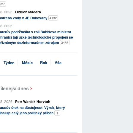
227
 8. 2026
Oldřich Maděra
potřeba vody v JE Dukovany
4132
 8. 2026
ausův podržtaška v roli Babišova ministra
hraničí tají úzké technologické propojení se
přízněným dezinformačním zdrojem
3486
Týden
Měsíc
Rok
Vše
ílenější dnes
 8. 2026
Petr Waniek Horváth
ausův útok na důstojnost. Výrok, který
haluje celý jeho politický příběh
1