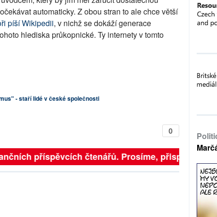
očekávat automaticky. Z obou stran to ale chce větší
ři píší Wikipedii
, v nichž se dokáží generace
ohoto hlediska průkopnické. Ty internety v tomto
mus" - staří lidé v české společnosti
0
Polit
Marč
finančních příspěvcích čtenářů. Prosíme, přispějte. ➥