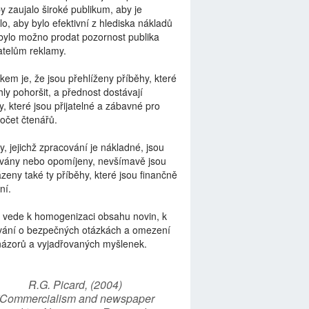
by zaujalo široké publikum, aby je
lo, aby bylo efektivní z hlediska nákladů
bylo možno prodat pozornost publika
telům reklamy.
kem je, že jsou přehlíženy příběhy, které
ly pohoršit, a přednost dostávají
y, které jsou přijatelné a zábavné pro
počet čtenářů.
y, jejichž zpracování je nákladné, jsou
vány nebo opomíjeny, nevšímavě jsou
zeny také ty příběhy, které jsou finančně
ní.
 vede k homogenizaci obsahu novin, k
vání o bezpečných otázkách a omezení
názorů a vyjadřovaných myšlenek.
R.G. Picard, (2004)
“Commercialism and newspaper