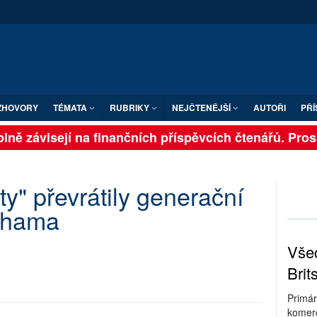
ZHOVORY
TÉMATA
RUBRIKY
NEJČTENĚJŠÍ
AUTOŘI
PŘÍ
lně závisejí na finančních příspěvcích čtenářů. Prosím
ety" převrátily generační
ohama
Všec
Brit
Primár
komerc