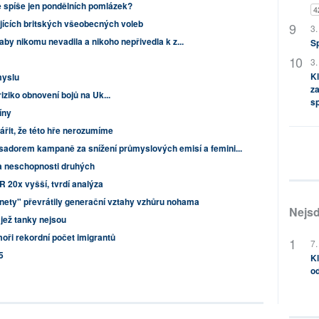
e spíše jen pondělních pomlázek?
4
jících britských všeobecných voleb
3.
 aby nikomu nevadila a nikoho nepřivedla k z...
S
3.
Kl
myslu
za
riziko obnovení bojů na Uk...
s
íny
řit, že této hře nerozumíme
adorem kampaně za snížení průmyslových emisí a femini...
 a neschopnosti druhých
R 20x vyšší, tvrdí analýza
rnety" převrátily generační vztahy vzhůru nohama
Nejsd
jež tanky nejsou
oři rekordní počet imigrantů
7.
5
Kl
od