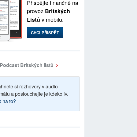
Přispějte finančně na
provoz
Britských
v mobilu.
Listů
CHCI PŘISPĚT
Podcast Britských listů
áhněte si rozhovory v audio
mátu a poslouchejte je kdekoliv.
k na to?