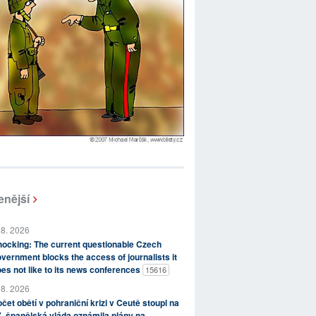
enější
 8. 2026
ocking: The current questionable Czech
vernment blocks the access of journalists it
es not like to its news conferences
15616
 8. 2026
čet obětí v pohraniční krizi v Ceutě stoupl na
, španělská vláda oznámila plány na