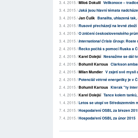
3. 4. 2015 /
Miloš Dokulil
Velikonoce – tradic
3. 4. 2015 /
Jaká jsou hlavní témata nadcháze
3. 4. 2015 /
Jan Čulík
Banalita, uhlazená tak,
3. 4. 2015 /
Rusové přecházejí na levné zboží
3. 4. 2015 /
O zničení československého prů
3. 4. 2015 /
: Roste 
International Crisis Group
2. 4. 2015 /
Řecko počítá s pomocí Ruska a Č
2. 4. 2015 /
Karel Dolejší
Nesnažme se dál tvá
2. 4. 2015 /
Bohumil Kartous
Clarkson ambas
2. 4. 2015 /
Milan Mundier
V zajetí své mysli
2. 4. 2015 /
Potenciál větrné energetiky je v Č
2. 4. 2015 /
Bohumil Kartous
Kterak "ty inte
1. 4. 2015 /
Karel Dolejší
Tance kolem tanků, 
1. 4. 2015 /
Letos se utopí ve Středozemním m
7. 4. 2015 /
Hospodaření OSBL za březen 201
7. 4. 2015 /
Hospodaření OSBL za únor 2015