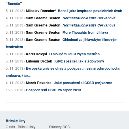
"Beneše"
5. 11. 2013 /
Miloslav Ransdorf
Beneš jako inspirace povolebních úvah
4. 11. 2013 /
Sam Graeme Beaton
Normalization/Kauza Cervanová
5. 11. 2013 /
Sam Graeme Beaton
Normalization/Kauza Cervanová
5. 11. 2013 /
Sam Graeme Beaton
More Thoughts from Jihlava
5. 11. 2013 /
Sam Graeme Beaton
Ohlédnutí za jihlavským filmovým
festivalem
5. 11. 2013 /
Karel Dolejší
O hloupém lidu a zlých médiích
5. 11. 2013 /
Lubomír Brožek
Když spasitel, tak stádotvorný
5. 11. 2013 /
Evropská unie se chystá podepsat mezinárodní obchodní
smlouvu, kter...
4. 11. 2013 /
Marek Řezanka
Jaké ponaučení si ČSSD (ne)vezme
15. 9. 2013 /
Hospodaření OSBL za srpen 2013
Britské listy
O nás - Britské listy
Stanovy OSBL