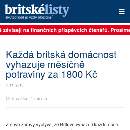
ě závisejí na finančních příspěvcích čtenářů. Prosíme,
PŘIHLÁSIT
AKTUÁLNÍ VYDÁNÍ
Každá britská domácnost
ARCHIV
vyhazuje měsíčně
potraviny za 1800 Kč
ROZHOVORY
TÉMATA
7. 11. 2013
NEJČTENĚJŠÍ ZA 7 DNÍ
čas čtení 1 minuta
AUTOŘI
PŘÍSPĚVKY NA PROVOZ
Z nové zprávy vyplývá, že Britové vyhazují každoročně