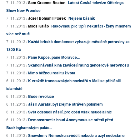
7. 11. 2013 /
Sam Graeme Beaton
Latest Česká televize Offerings
Show New Promise
7. 11. 2013 /
Jozef Bohumil Ftorek
Nejsem básník
7. 11. 2013 /
Miloš Kaláb
Rakovinou plic trpí i nekuřáci - ženy mnohem
více než muži
7. 11. 2013 /
Každá britská domácnost vyhazuje měsíčně potraviny za
1800 Kč
7. 11. 2013 /
Pane Kupče, pane Moravče...
7. 11. 2013 /
Skandinávská kina zavádějí rating genderové nerovnosti
7. 11. 2013 /
Mimo běžnou realitu života
6. 11. 2013 /
K vraždě francouzských novinářů v Mali se přihlásili
islamisté
6. 11. 2013 /
Bude revoluce
6. 11. 2013 /
Jásir Aarafat byl zřejmě otráven poloniem
6. 11. 2013 /
Svět odsoudil násilí, pro oběti však neudělal nic
6. 11. 2013 /
Demonstranti z hnutí Anonymous se střetli před
Buckinghamským palác...
6. 11. 2013 /
Snowden v Německu svědčit nebude a azyl nedostane