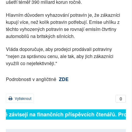
ušetří téměř 390 miliard korun ročně.
Hlavním důvodem vyhazování potravin je, že zákazníci
kupují více, než kolik potravin potřebují. Emise uhlíku z
těchto vyhozených potravin se rovnají emisím čtvrtiny
automobilů na britských silnicích.
Vláda doporučuje, aby prodejci prodávali potraviny
"nejen za správnou cenu, ale tak, aby jich zákazníci
využili co nejefektivněji."
Podrobnosti v angličtině
ZDE
0
Vytisknout
plně závisejí na finančních příspěvcích čtenářů. Prosí