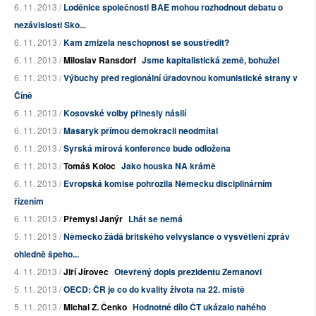
6. 11. 2013 /
Loděnice společnosti BAE mohou rozhodnout debatu o
nezávislosti Sko...
6. 11. 2013 /
Kam zmizela neschopnost se soustředit?
6. 11. 2013 /
Miloslav Ransdorf
Jsme kapitalistická země, bohužel
6. 11. 2013 /
Výbuchy před regionální úřadovnou komunistické strany v
Číně
6. 11. 2013 /
Kosovské volby přinesly násilí
6. 11. 2013 /
Masaryk přímou demokracii neodmítal
6. 11. 2013 /
Syrská mírová konference bude odložena
6. 11. 2013 /
Tomáš Koloc
Jako houska NA krámě
6. 11. 2013 /
Evropská komise pohrozila Německu disciplinárním
řízením
6. 11. 2013 /
Přemysl Janýr
Lhát se nemá
5. 11. 2013 /
Německo žádá britského velvyslance o vysvětlení zpráv
ohledně špeho...
4. 11. 2013 /
Jiří Jírovec
Otevřený dopis prezidentu Zemanovi
5. 11. 2013 /
OECD: ČR je co do kvality života na 22. místě
5. 11. 2013 /
Michal Z. Čenko
Hodnotné dílo ČT ukázalo nahého