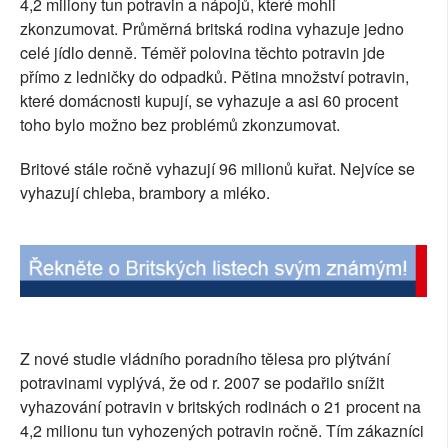
4,2 miliony tun potravin a nápojů, které mohli
SOCIÁLNÍ SÍTĚ
zkonzumovat. Průměrná britská rodina vyhazuje jedno
celé jídlo denně. Téměř polovina těchto potravin jde
RUBRIKY
přímo z ledničky do odpadků. Pětina množství potravin,
které domácnosti kupují, se vyhazuje a asi 60 procent
PLNÁ VERZE STRÁNEK
toho bylo možno bez problémů zkonzumovat.
Britové stále ročně vyhazují 96 milionů kuřat. Nejvíce se
vyhazují chleba, brambory a mléko.
Z nové studie vládního poradního tělesa pro plýtvání
potravinami vyplývá, že od r. 2007 se podařilo snížit
vyhazování potravin v britských rodinách o 21 procent na
4,2 milionu tun vyhozených potravin ročně. Tím zákazníci