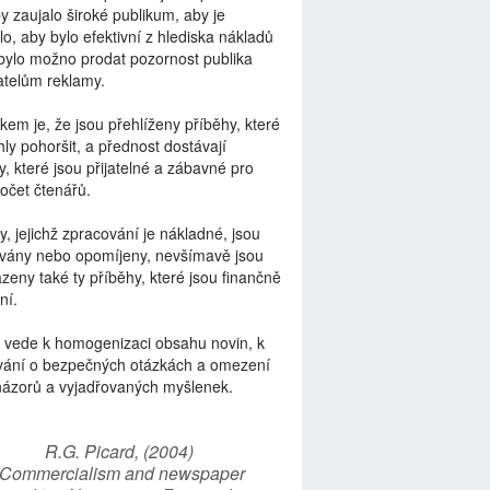
by zaujalo široké publikum, aby je
lo, aby bylo efektivní z hlediska nákladů
bylo možno prodat pozornost publika
telům reklamy.
kem je, že jsou přehlíženy příběhy, které
ly pohoršit, a přednost dostávají
y, které jsou přijatelné a zábavné pro
počet čtenářů.
y, jejichž zpracování je nákladné, jsou
vány nebo opomíjeny, nevšímavě jsou
zeny také ty příběhy, které jsou finančně
ní.
 vede k homogenizaci obsahu novin, k
vání o bezpečných otázkách a omezení
názorů a vyjadřovaných myšlenek.
R.G. Picard, (2004)
“Commercialism and newspaper