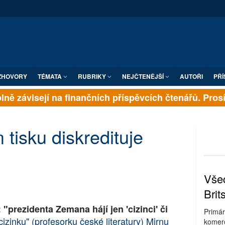
ZHOVORY
TÉMATA
RUBRIKY
NEJČTENĚJŠÍ
AUTOŘI
PŘÍ
ně závisejí na finančních příspěvcích čtenářů. Prosíme
tisku diskredituje
Všec
Brit
"prezidenta Zemana hájí jen 'cizinci' či
Primár
cizinku" (profesorku české literatury) Mirnu
komerc