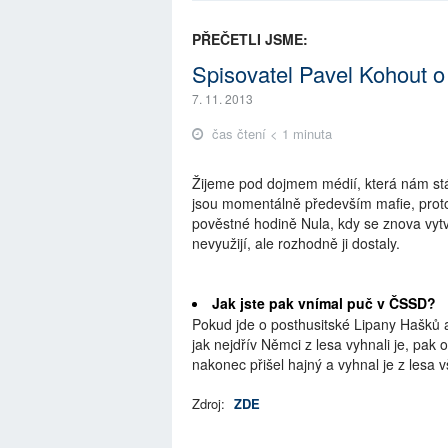
PŘEČETLI JSME:
Spisovatel Pavel Kohout o
7. 11. 2013
čas čtení < 1 minuta
Žijeme pod dojmem médií, která nám stále
jsou momentálně především mafie, protože
pověstné hodině Nula, kdy se znova vyt
nevyužijí, ale rozhodně ji dostaly.
Jak jste pak vnímal puč v ČSSD?
Pokud jde o posthusitské Lipany Hašků 
jak nejdřív Němci z lesa vyhnali je, pak 
nakonec přišel hajný a vyhnal je z lesa 
Zdroj:
ZDE