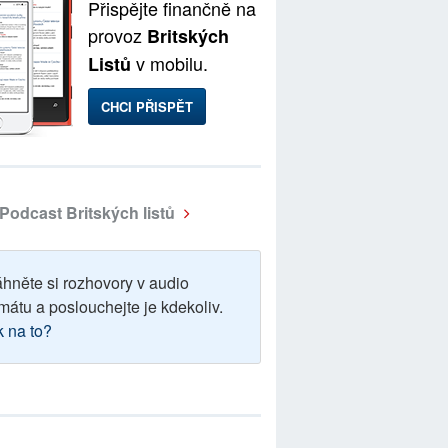
Přispějte finančně na
provoz
Britských
v mobilu.
Listů
CHCI PŘISPĚT
Podcast Britských listů
áhněte si rozhovory v audio
mátu a poslouchejte je kdekoliv.
k na to?