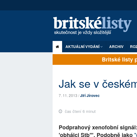
AKTUÁLNÍ VYDÁNÍ
ARCHIV
RO
Britské listy pl
Jak se v českém 
7. 11. 2013 /
Jiří Jírovec
čas čtení 6 minut
Podprahový xenofobní signál: 
"
'obhájci Stb'". Podobně jako