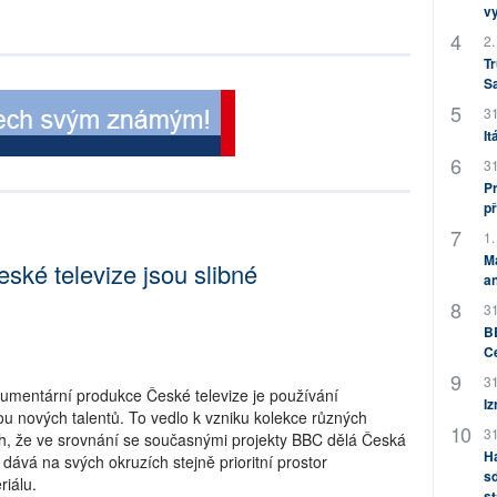
v
2.
Tr
S
31
It
31
Pr
př
1.
M
ské televize jsou slibné
an
31
BB
C
31
umentární produkce České televize je používání
Iz
u nových talentů. To vedlo k vzniku kolekce různých
31
ch, že ve srovnání se současnými projekty BBC dělá Česká
H
e dává na svých okruzích stejně prioritní prostor
sd
iálu.
st