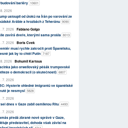
ybudování bariéry
10601
 8. 2026
ump ustoupil od útoků na Írán po varování ze
aúdské Arábie a hrozbách z Teheránu
9090
. 7. 2026
Fabiano Golgo
álie zavírá dveře, kterými sama prošla
8013
. 7. 2026
Boris Cvek
emiér musí rychle zakročit proti Španělsku,
esně jak by to chtěl Putin
7187
 8. 2026
Bohumil Kartous
acinka jako orwellovský pěšák trumpovské
titeze o demokracii (o skutečnosti)
6807
. 7. 2026
C: Hysterie ohledně imigrantů ve španělské
eutě je nesmysl
5828
. 7. 2026
rael dnes v Gaze zabil osmiletou Ritu
4493
. 7. 2026
amás předá zbraně nové správě v Gaze,
ěluje představitel, dohoda však závisí na
ažení izraelských sil
4211