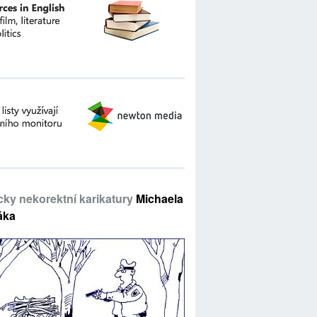
icky nekorektní karikatury
Michaela
áka