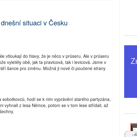
 dnešní situaci v Česku
 vtloukají do hlavy, že je něco v průseru. Ale v průseru
 vyletěly obě, jak ta pravicová, tak i levicová. Jsme v
váří šance pro změnu. Možná ji nové či poučené strany
a sobotkovců, hodí se k nim vyprávění starého partyzána,
oni vyhnali z lesa Němce, potom se v tom lese střídali, až
všechny.