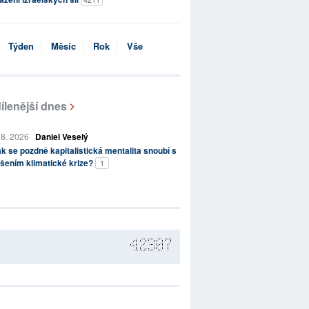
Týden
Měsíc
Rok
Vše
ílenější dnes
 8. 2026
Daniel Veselý
k se pozdně kapitalistická mentalita snoubí s
šením klimatické krize?
1
42307