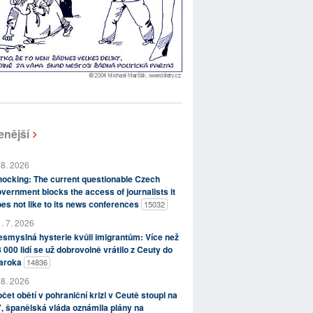
enější
 8. 2026
ocking: The current questionable Czech
vernment blocks the access of journalists it
es not like to its news conferences
15032
. 7. 2026
smyslná hysterie kvůli imigrantům: Více než
 000 lidí se už dobrovolně vrátilo z Ceuty do
aroka
14836
 8. 2026
čet obětí v pohraniční krizi v Ceutě stoupl na
, španělská vláda oznámila plány na