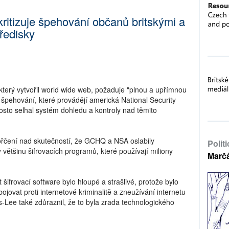
kritizuje špehování občanů britskými a
ředisky
který vytvořil world wide web, požaduje "plnou a upřímnou
špehování, které provádějí americká National Security
sto selhal systém dohledu a kontroly nad těmito
hořčení nad skutečností, že GCHQ a NSA oslabily
Polit
y většinu šifrovacích programů, které používají miliony
Marč
 šifrovací software bylo hloupé a strašlivé, protože bylo
ojovat proti internetové kriminalitě a zneužívání internetu
rs-Lee také zdůraznil, že to byla zrada technologického