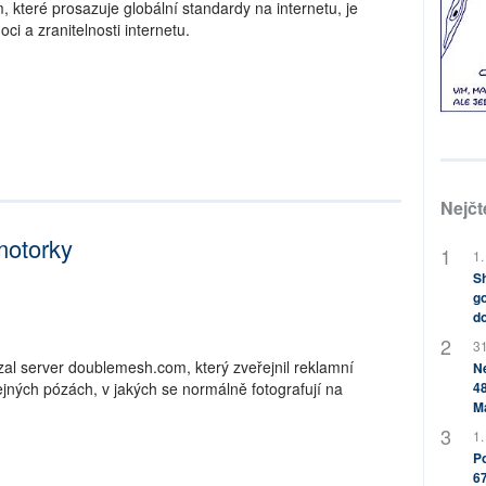
 které prosazuje globální standardy na internetu, je
ci a zranitelnosti internetu.
Nejčt
motorky
1.
Sh
go
do
31
al server doublemesh.com, který zveřejnil reklamní
Ne
48
ejných pózách, v jakých se normálně fotografují na
M
1.
Po
67