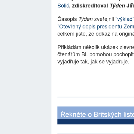
Šolić
, zdiskreditoval
Týden
Jiř
Časopis
zveřejnil
"výklad
Týden
"Otevřený dopis presidentu Zem
celkem jisté, že odkaz na origin
Přikládám několik ukázek zjevn
čtenářům BL pomohou pochopit,
vyjadřuje tak, jak se vyjadřuje.