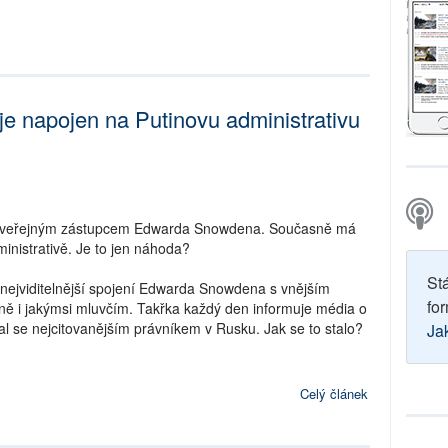
e napojen na Putinovu administrativu
je veřejným zástupcem Edwarda Snowdena. Současně má
inistrativě. Je to jen náhoda?
St
nejviditelnější spojení Edwarda Snowdena s vnějším
for
ně i jakýmsi mluvčím. Takřka každý den informuje média o
al se nejcitovanějším právníkem v Rusku. Jak se to stalo?
Ja
Celý článek