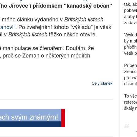
tak, a
ího Jírovce i přídomkem "kanadský občan"
pobavi
a aby 
"
mého článku vydaného v
Britských listech
zadava
anovi"
. Po zveřejnění tohoto "výkladu" je však
ál v
těžko někdo otevře.
Britských listech
Výsled
by moh
é manipulace se čtenářem. Doufám, že
příběh
větší 
 proč se Zeman o některých médiích
Příběh
zlehčo
přechá
Celý článek
riskant
To vše
refero
škály 