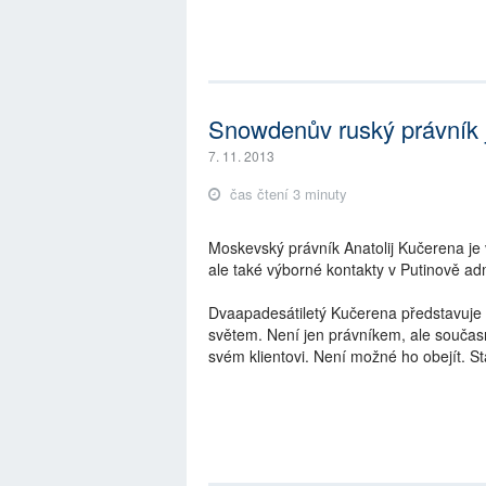
Snowdenův ruský právník j
7. 11. 2013
čas čtení 3 minuty
Moskevský právník Anatolij Kučerena 
ale také výborné kontakty v Putinově adm
Dvaapadesátiletý Kučerena představuje 
světem. Není jen právníkem, ale součas
svém klientovi. Není možné ho obejít. St