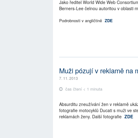
Jako ředitel World Wide Web Consortium,
Berners-Lee čelnou autoritou v oblasti mo
Podrobnosti v angličtině
ZDE
Muži pózují v reklamě na 
7. 11. 2013
čas čtení < 1 minuta
Absurditu zneužívání žen v reklamě ukáz
fotografie motocyklů Ducati s muži ve st
reklamách ženy. Další fotografie
ZDE