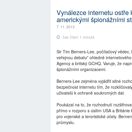
Vynálezce internetu ostře 
americkými špionážními st
7. 11. 2013
čas čtení 1 minuta
Sir Tim Berners-Lee, počítačový vědec, 
veřejnou debatu" ohledně internetového 
Agency a britský GCHQ. Varuje, že napro
špionážními organizacemi.
Berners-Lee zejména vyjádřil silné roz
bezpečnost internetu tím, že rozklíčoval
uživatelů k ochraně soukromých dat.
Poukázal na to, že rozhodnutí rozšifrovat
přímo v rozporu s úsilím USA a Británie b
pro vojenské a teroristické účely. Berne
průmyslu.