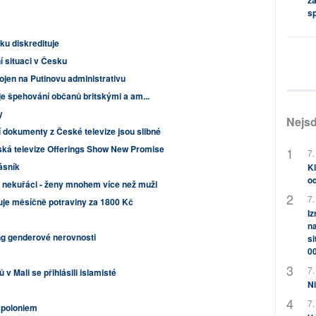
za
s
ku diskredituje
í situaci v Česku
jen na Putinovu administrativu
uje špehování občanů britskými a am...
y
Nejsd
 dokumenty z České televize jsou slibné
ská televize Offerings Show New Promise
7.
ásník
Kl
od
 i nekuřáci - ženy mnohem více než muži
7.
je měsíčně potraviny za 1800 Kč
Iz
na
ng genderové nerovnosti
si
0
7.
v Mali se přihlásili islamisté
Ni
7.
n poloniem