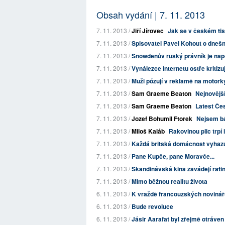
Obsah vydání | 7. 11. 2013
7. 11. 2013 /
Jiří Jírovec
Jak se v českém tis
7. 11. 2013 /
Spisovatel Pavel Kohout o dnešn
7. 11. 2013 /
Snowdenův ruský právník je napo
7. 11. 2013 /
Vynálezce internetu ostře kritiz
7. 11. 2013 /
Muži pózují v reklamě na motork
7. 11. 2013 /
Sam Graeme Beaton
Nejnovější
7. 11. 2013 /
Sam Graeme Beaton
Latest Če
7. 11. 2013 /
Jozef Bohumil Ftorek
Nejsem b
7. 11. 2013 /
Miloš Kaláb
Rakovinou plic trpí
7. 11. 2013 /
Každá britská domácnost vyhazu
7. 11. 2013 /
Pane Kupče, pane Moravče...
7. 11. 2013 /
Skandinávská kina zavádějí rati
7. 11. 2013 /
Mimo běžnou realitu života
6. 11. 2013 /
K vraždě francouzských novinářů 
6. 11. 2013 /
Bude revoluce
6. 11. 2013 /
Jásir Aarafat byl zřejmě otráve