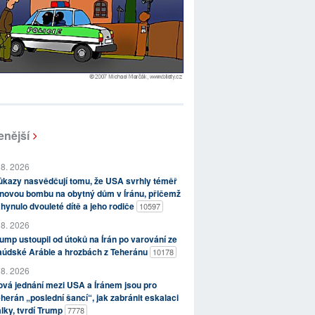
enější
 8. 2026
kazy nasvědčují tomu, že USA svrhly téměř
novou bombu na obytný dům v Íránu, přičemž
hynulo dvouleté dítě a jeho rodiče
10597
 8. 2026
ump ustoupil od útoků na Írán po varování ze
aúdské Arábie a hrozbách z Teheránu
10178
 8. 2026
vá jednání mezi USA a Íránem jsou pro
herán „poslední šancí“, jak zabránit eskalaci
lky, tvrdí Trump
7778