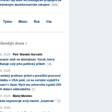
hraničí tají úzké technologické propojení se
přízněným dezinformačním zdrojem
3598
Týden
Měsíc
Rok
Vše
ílenější dnes
 8. 2026
Petr Waniek Horváth
ausův útok na důstojnost. Výrok, který
haluje celý jeho politický příběh
146
 8. 2026
raelský profesor přišel o prestižní pracovní
bídku v USA poté, co se veřejně vyjádřil k
tuaci v Gaze. Nyní mu univerzita vyplatí 250
00 dolarů odškodného
21
 8. 2026
Matěj Metelec
kdo nepozoruje svůj vlastní „soumrak“
19
 8. 2026