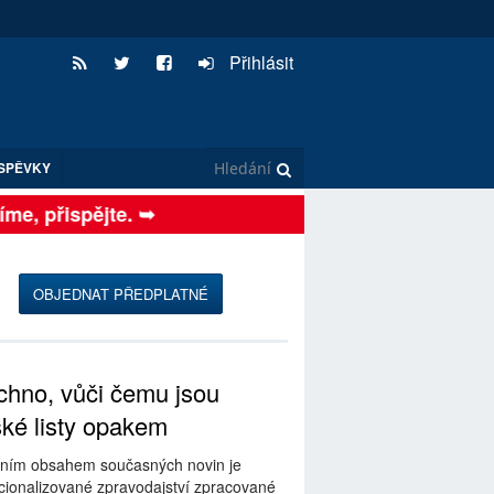
Přihlásit
SPĚVKY
e, přispějte. ➥
OBJEDNAT PŘEDPLATNÉ
hno, vůči čemu jsou
ské listy opakem
ním obsahem současných novin je
ionalizované zpravodajství zpracované