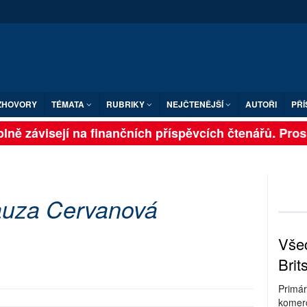
ZHOVORY
TÉMATA
RUBRIKY
NEJČTENĚJŠÍ
AUTOŘI
PŘÍ
ně závisejí na finančních příspěvcích čtenářů. Prosím
auza Cervanová
Všec
Brit
Primár
komerc