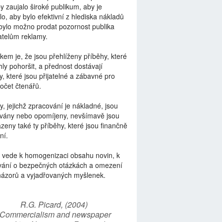
by zaujalo široké publikum, aby je
lo, aby bylo efektivní z hlediska nákladů
bylo možno prodat pozornost publika
telům reklamy.
kem je, že jsou přehlíženy příběhy, které
ly pohoršit, a přednost dostávají
y, které jsou přijatelné a zábavné pro
počet čtenářů.
y, jejichž zpracování je nákladné, jsou
vány nebo opomíjeny, nevšímavě jsou
zeny také ty příběhy, které jsou finančně
ní.
 vede k homogenizaci obsahu novin, k
vání o bezpečných otázkách a omezení
názorů a vyjadřovaných myšlenek.
R.G. Picard, (2004)
“Commercialism and newspaper