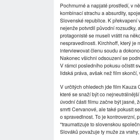
Pochmurné a napjaté prostředí, v n
kombinací strachu a absurdity, spoj
Slovenské republice. K překvapení v
nejenže potvrdil původní rozsudky, a
protagonisté se museli vrátit na něko
nespravedlnosti. Kirchhoff, který j
interviewovat členu soudu a dokonce
Nakonec všichni odsouzení se podrob
V rámci posledního pokusu očistit 
lidská práva, avšak než film skončí, 
V určitých ohledech jde film Kauza 
které se snaží být co nejneutrálnějš
úvodní části filmu začne být jasné, 
smrti Cervanové, ale také pokusit 
o spravedlnost. To je kontroverzní, p
"traumatizuje to slovenskou společn
Slováků považuje ty muže za vrahy,