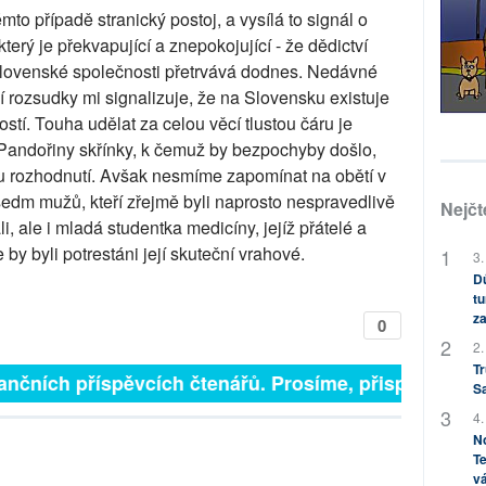
o případě stranický postoj, a vysílá to signál o
erý je překvapující a znepokojující - že dědictví
 slovenské společnosti přetrvává dodnes. Nedávné
ní rozsudky mi signalizuje, že na Slovensku existuje
tí. Touha udělat za celou věcí tlustou čáru je
í Pandořiny skřínky, k čemuž by bezpochyby došlo,
u rozhodnutí. Avšak nesmíme zapomínat na obětí v
 sedm mužů, kteří zřejmě byli naprosto nespravedlivě
Nejčt
, ale i mladá studentka medicíny, jejíž přátelé a
 by byli potrestáni její skuteční vrahové.
3.
Dů
tu
za
0
2.
Tr
finančních příspěvcích čtenářů. Prosíme, přispějte. ➥
S
4.
No
Te
vá