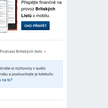
Přispějte finančně na
provoz
Britských
v mobilu.
Listů
CHCI PŘISPĚT
Podcast Britských listů
áhněte si rozhovory v audio
mátu a poslouchejte je kdekoliv.
k na to?