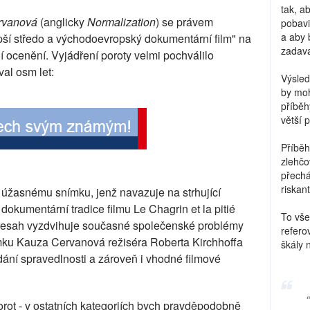
tak, a
rvanová
(anglicky
Normalization
) se právem
pobavi
a aby 
lepší středo a východoevropský dokumentární film" na
zadava
ní ocenění. Vyjádření poroty velmi pochválilo
val osm let:
Výsled
by moh
příběh
větší 
Příběh
zlehčo
přechá
riskant
í úžasnému snímku, jenž navazuje na strhující
z dokumentární tradice filmu Le Chagrin et la pitié
To vše
přesah vyzdvihuje současné společenské problémy
refero
ímku Kauza Cervanová režiséra Roberta Kirchhoffa
škály 
ání spravedlnosti a zároveň i vhodné filmové
rot - v ostatních kategoriích bych pravděpodobně