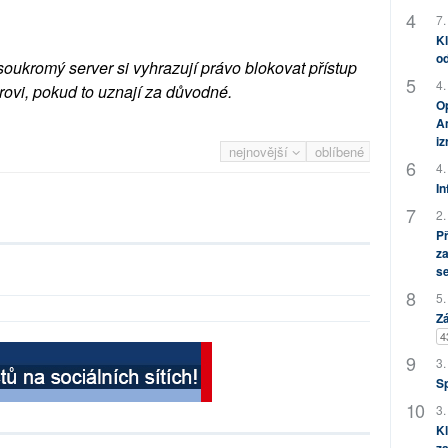
7.
Kl
od
soukromý server si vyhrazují právo blokovat přístup
4.
rovi, pokud to uznají za důvodné.
Op
Am
i
nejnovější
oblíbené
4.
In
2.
P
za
s
5.
Zá
4
3.
S
3.
Kl