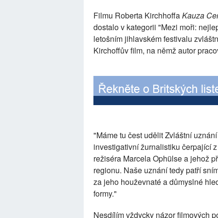
Filmu Roberta Kirchhoffa
Kauza Ce
dostalo v kategorii "Mezi moři: nej
letošním jihlavském festivalu zvlášt
Kirchoffův film, na němž autor praco
"Máme tu čest udělit Zvláštní uznán
investigativní žurnalistiku čerpající 
režiséra Marcela Ophülse a jehož 
regionu. Naše uznání tedy patří sn
za jeho houževnaté a důmyslné hled
formy."
Nesdílím vždycky názor filmových po