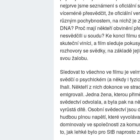
nejprve jsme seznámeni s oficiální s
víceméně přesvědčit, že oficiální ve
různým pochybnostem, na nichž je za
DNA? Proč mají někteří obvinění přes
nesvědčili u soudu? Ke konci filmu 
skuteční viníci, a film sleduje poku
rozhovory se svědky, na základě je
svou žalobu.
Sledovat to všechno ve filmu je velm
svědčí o psychickém (a někdy i fyzic
lhali. Někteří z nich dokonce ve st
emigrovali. Jedna žena, kterou přim
svědectví odvolala, a byla pak na ně
vyrůstá dítě. Osobní svědectví jsou 
hudbou plnou napětí, které vyvolávaj
dominovaly ve společnosti za komuni
to, jak lehké bylo pro StB naprosto znič