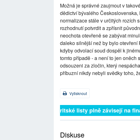
Možná je správné zaujmout v takovémt
dědictví bývalého Československa, kt
normalizace stále v určitých rozích
rozhodnutí potvrdit a zpřísnit původ
neochota otevřeně se zabývat minulos
daleko silnější než by bylo otevřen
kdyby odvolací soud dospěl k jiném
tomto případě - a není to jen oněch
odsouzeni za zločin, který nespáchali
příbuzní nikdy nebyli svědky toho, že
Vytisknout
Britské listy plně závisejí na 
Diskuse