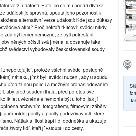
tátní verzí událostí. Poté, co se mu podaří diváka
rze událostí je správná, upoutá jeho pozornost k
ložena alternativní verze událostí: Kde jsou důkazy
vědčivá alibi? Proč někteří "klíčoví" svědci nikdy
se zdá být téměř nemožné, že byli potrestáni
sy obviněných očistit svá jména, a obsahuje také
jichž svědectví vybudovaly československé soudy
i znepokojující, protože všichni svědci postupně
kém) nátlaku, jímž byli svědci nuceni, aby u soudu
rachu před tajnou policií a možným pronásledováním
St
ěli, aby před soudem lhala, před porotou své
for
kolik let uvězněna a nemohla být u toho, jak jí
Ja
doplněna archivními fotografiemi, filmovými záběry
í paranoidní pocity a pocity podezřívavosti, které
smu. Nátlak a lítost trápí lidi dodneška a ukazuje
it životy lidí, kteří jí vstoupili do cesty.