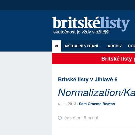
AKTUÁLNÍ VYDÁNÍ
ARCHIV
RO
Britské listy pl
Britské listy v Jihlavě 6
Normalization/K
4. 11. 2013 /
Sam Graeme Beaton
čas čtení 6 minut