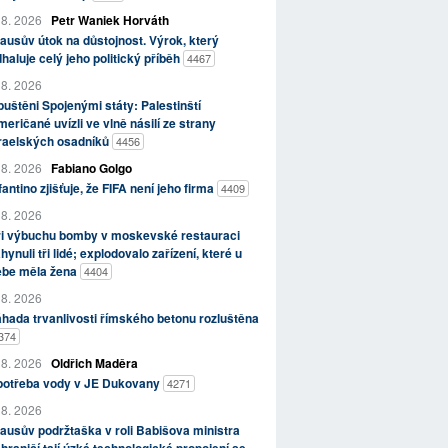
 8. 2026
Petr Waniek Horváth
ausův útok na důstojnost. Výrok, který
haluje celý jeho politický příběh
4467
 8. 2026
uštěni Spojenými státy: Palestinští
eričané uvízli ve vlně násilí ze strany
zraelských osadníků
4456
 8. 2026
Fabiano Golgo
fantino zjišťuje, že FIFA není jeho firma
4409
 8. 2026
ři výbuchu bomby v moskevské restauraci
hynuli tři lidé; explodovalo zařízení, které u
ebe měla žena
4404
 8. 2026
hada trvanlivosti římského betonu rozluštěna
374
 8. 2026
Oldřich Maděra
potřeba vody v JE Dukovany
4271
 8. 2026
ausův podržtaška v roli Babišova ministra