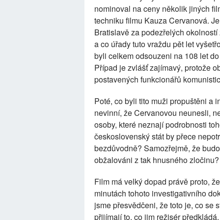
nominoval na ceny několik jiných film
techniku filmu Kauza Cervanová. Je t
Bratislavě za podezřelých okolnost
a co úřady tuto vraždu pět let vyše
byli celkem odsouzeni na 108 let do v
Případ je zvlášť zajímavý, protože 
postavených funkcionářů komunistic
Poté, co byli tito muži propuštěni a i
nevinní, že Cervanovou neunesli, nez
osoby, které neznají podrobnosti toh
československý stát by přece nepotr
bezdůvodně? Samozřejmě, že budou p
obžalováni z tak hnusného zločinu?
Film má velký dopad právě proto, že ř
minutách tohoto investigativního do
jsme přesvědčeni, že toto je, co se 
přijímají to, co jim režisér předkládá