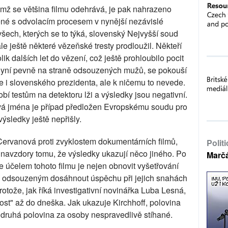
ěmž se většina filmu odehrává, je pak nahrazeno
ené s odvolacím procesem v nynější nezávislé
šech, kterých se to týká, slovenský Nejvyšší soud
le ještě některé vězeňské tresty prodloužil. Někteří
lik dalších let do vězení, což ještě prohloubilo pocit
e nyní pevně na straně odsouzených mužů, se pokouší
 i slovenského prezidenta, ale k ničemu to nevede.
í testům na detektoru lži a výsledky jsou negativní.
svá jména je případ předložen Evropskému soudu pro
výsledky ještě nepřišly.
Cervanová proti zvyklostem dokumentárních filmů,
Polit
í navzdory tomu, že výsledky ukazují něco jiného. Po
Marč
že účelem tohoto filmu je nejen obnovit vyšetřování
se odsouzeným dosáhnout úspěchu při jejich snahách
rotože, jak říká investigativní novinářka Luba Lesná,
ost" až do dneška. Jak ukazuje Kirchhoff, polovina
 druhá polovina za osoby nespravedlivě stíhané.