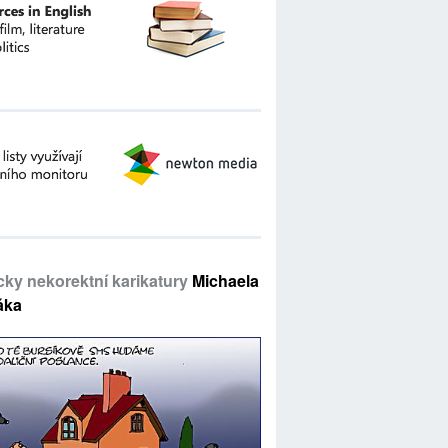
icky nekorektní karikatury
Michaela
áka