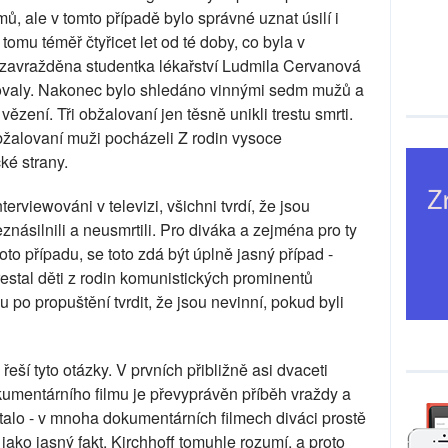
ů, ale v tomto případě bylo správné uznat úsilí i
omu téměř čtyřicet let od té doby, co byla v
í zavražděna studentka lékařství Ludmila Cervanová
třovaly. Nakonec bylo shledáno vinnými sedm mužů a
ězení. Tři obžalovaní jen těsně unikli trestu smrti.
obžalovaní muži pocházeli Z rodin vysoce
ké strany.
nterviewováni v televizi, všichni tvrdí, že jsou
násilnili a neusmrtili. Pro diváka a zejména pro ty
oto případu, se toto zdá být úplně jasný případ -
estal děti z rodin komunistických prominentů
o propuštění tvrdit, že jsou nevinní, pokud byli
eší tyto otázky. V prvních přibližně asi dvaceti
kumentárního filmu je převyprávěn příběh vraždy a
stalo - v mnoha dokumentárních filmech diváci prostě
, jako jasný fakt. Kirchhoff tomuhle rozumí, a proto