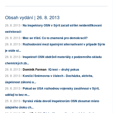
Obsah vydání | 26. 8. 2013
26. 8. 2013 /
Na inspektory OSN v Sýrii začali střílet neidentifikovaní
ostřelovači
26. 8. 2013 /
Moc se tříští. Co to znamená pro demokracii?
26. 8. 2013 /
Rozhodování mezi špatnými alternativami v případě Sýrie
je stále sl...
26. 8. 2013 /
Inspektoři OSN obdrželi materiály z podzemního skladu
chemických zb...
26. 8. 2013 /
Dominik Forman
IQ test -- druhý pokus
26. 8. 2013 /
Končící Sněmovna v číslech - Docházka, aktivita,
úspěšnost zákonů a...
26. 8. 2013 /
Pokud se USA rozhodnou vojensky zasáhnout v Sýrii,
udělají to bez m...
25. 8. 2013 /
Syrská vláda dovolí inspektorům OSN zkoumat místo
údajného útoku ch...