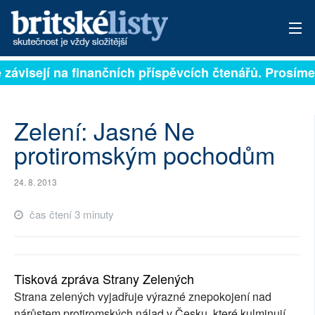
ě závisejí na finančních příspěvcích čtenářů. Prosíme,
PŘIHLÁSIT
AKTUÁLNÍ VYDÁNÍ
Zelení: Jasné Ne
ARCHIV
protiromským pochodům
ROZHOVORY
24. 8. 2013
TÉMATA
čas čtení 3 minuty
NEJČTENĚJŠÍ ZA 7 DNÍ
AUTOŘI
Tisková zpráva Strany Zelených
Strana zelených vyjadřuje výrazné znepokojení nad
PŘÍSPĚVKY NA PROVOZ
nárůstem protiromských nálad v Česku, které kulminují