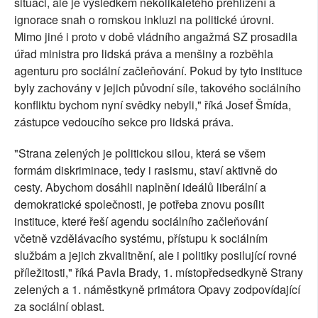
situaci, ale je výsledkem několikaletého přehlížení a
ignorace snah o romskou inkluzi na politické úrovni.
Mimo jiné i proto v době vládního angažmá SZ prosadila
úřad ministra pro lidská práva a menšiny a rozběhla
agenturu pro sociální začleňování. Pokud by tyto instituce
byly zachovány v jejich původní síle, takového sociálního
konfliktu bychom nyní svědky nebyli," říká Josef Šmída,
zástupce vedoucího sekce pro lidská práva.
"Strana zelených je politickou silou, která se všem
formám diskriminace, tedy i rasismu, staví aktivně do
cesty. Abychom dosáhli naplnění ideálů liberální a
demokratické společnosti, je potřeba znovu posílit
instituce, které řeší agendu sociálního začleňování
včetně vzdělávacího systému, přístupu k sociálním
službám a jejich zkvalitnění, ale i politiky posilující rovné
příležitosti," říká Pavla Brady, 1. místopředsedkyně Strany
zelených a 1. náměstkyně primátora Opavy zodpovídající
za sociální oblast.