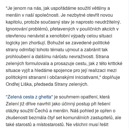
"Je jenom na nás, jak uspořádáme soužití většiny a
menšin v naší společnosti. Je nezbytné otevřít novou
kapitolu, protože současný stav je naprosto neudržitelný.
Ignorování problémů, přetavených v pouličních akcích v
otevřenou nenávist a xenofobní výpady celou situaci
logicky jen zhoršují. Bohužel se zavedené politické
strany odmítají tohoto tématu ujmout a zabránit tak
prohloubení a dalšímu nárůstu nevraživosti. Strana
zelených formulovala a prosazuje cestu, jak z této kritické
situace vyjít a hledáme spojence pro její realizaci mezi
politickými stranami i občanskými iniciativami," doplňuje
Ondřej Liška, předseda Strany zelených.
"Zelená cesta z ghetta"
je souhrnem opatření, která
Zelení již dříve navrhli jako účinný postup při řešení
otázky soužití Čechů a menšin. Náš pohled je opřen o
zkušenosti bezmála čtyř set komunálních zastupitelů, ale
také starostů a místostarostů. Ne všichni musí řešit