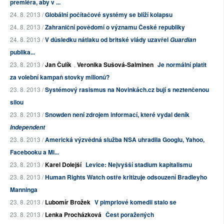
premiéra, aby v ...
24. 8. 2013 /
Globální počítačové systémy se blíží kolapsu
24. 8. 2013 /
Zahraniční povědomí o významu České republiky
24. 8. 2013 /
V důsledku nátlaku od britské vlády uzavřel
Guardian
publika...
23. 8. 2013 /
Jan Čulík
,
Veronika Sušová-Salminen
Je normální platit
za volební kampaň stovky milionů?
23. 8. 2013 /
Systémový rasismus na Novinkách.cz bují s neztenčenou
silou
23. 8. 2013 /
Snowden není zdrojem informací, které vydal deník
Independent
23. 8. 2013 /
Americká výzvědná služba NSA uhradila Googlu, Yahoo,
Facebooku a Mi...
23. 8. 2013 /
Karel Dolejší
Levice: Nejvyšší stadium kapitalismu
23. 8. 2013 /
Human Rights Watch ostře kritizuje odsouzení Bradleyho
Manninga
23. 8. 2013 /
Lubomír Brožek
V pimprlové komedii stalo se
23. 8. 2013 /
Lenka Procházková
Čest poražených