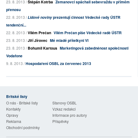
23. 8. 2013 /
Štěpán Kotrba
Zemanovci spáchali sebevraždu v přímém
přenosu
22. 8. 2013 /
prezentují činnost Vědecké rady ÚSTR
Lidové noviny
tendenční...
22. 8. 2013 /
Vilém Prečan
Vilém Prečan píše Vědecké radě ÚSTR
23. 8. 2013 /
Jiří Jírovec
Mé mladé přítelkyni VI
23. 8. 2013 /
Bohumil Kartous
Marketingová zabedněnost společnosti
Vodafone
9. 8. 2013 /
Hospodaření OSBL za červenec 2013
Britské listy
O nás - Britské listy
Stanovy OSBL
Kontakty
Vzkaz redakci
Opravy
Informace pro autory
Reklama
Příspěvky
Obchodní podmínky