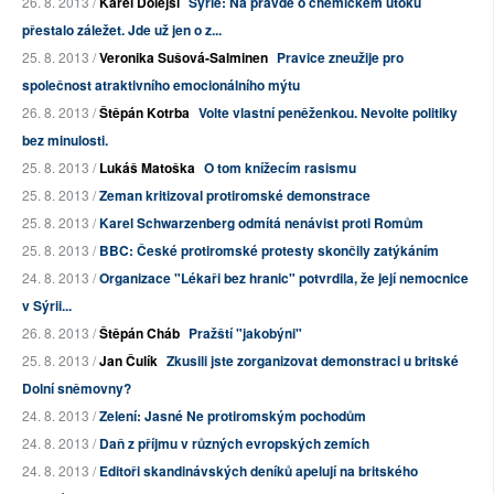
26. 8. 2013 /
Karel Dolejší
Sýrie: Na pravdě o chemickém útoku
přestalo záležet. Jde už jen o z...
25. 8. 2013 /
Veronika Sušová-Salminen
Pravice zneužije pro
společnost atraktivního emocionálního mýtu
26. 8. 2013 /
Štěpán Kotrba
Volte vlastní peněženkou. Nevolte politiky
bez minulosti.
25. 8. 2013 /
Lukáš Matoška
O tom knížecím rasismu
25. 8. 2013 /
Zeman kritizoval protiromské demonstrace
25. 8. 2013 /
Karel Schwarzenberg odmítá nenávist proti Romům
25. 8. 2013 /
BBC: České protiromské protesty skončily zatýkáním
24. 8. 2013 /
Organizace "Lékaři bez hranic" potvrdila, že její nemocnice
v Sýrii...
26. 8. 2013 /
Štěpán Cháb
Pražští "jakobýni"
25. 8. 2013 /
Jan Čulík
Zkusili jste zorganizovat demonstraci u britské
Dolní sněmovny?
24. 8. 2013 /
Zelení: Jasné Ne protiromským pochodům
24. 8. 2013 /
Daň z příjmu v různých evropských zemích
24. 8. 2013 /
Editoři skandinávských deníků apelují na britského