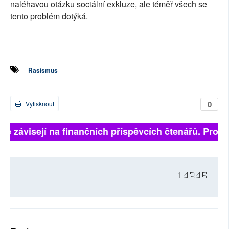
naléhavou otázku sociální exkluze, ale téměř všech se
tento problém dotýká.
Rasismus
0
Vytisknout
lně závisejí na finančních příspěvcích čtenářů. Prosím
14345