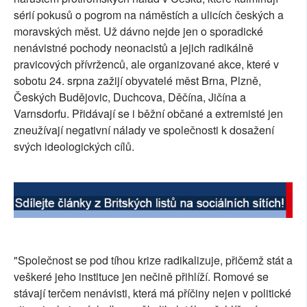
sérií pokusů o pogrom na náměstích a ulicích českých a
SOCIÁLNÍ SÍTĚ
moravských měst. Už dávno nejde jen o sporadické
nenávistné pochody neonacistů a jejich radikálně
RUBRIKY
pravicových přívrženců, ale organizované akce, které v
sobotu 24. srpna zažijí obyvatelé měst Brna, Plzně,
PLNÁ VERZE STRÁNEK
Českých Budějovic, Duchcova, Děčína, Jičína a
Varnsdorfu. Přidávají se i běžní občané a extremisté jen
zneužívají negativní nálady ve společnosti k dosažení
svých ideologických cílů.
"Společnost se pod tíhou krize radikalizuje, přičemž stát a
veškeré jeho instituce jen nečině přihlíží. Romové se
stávají terčem nenávisti, která má příčiny nejen v politické