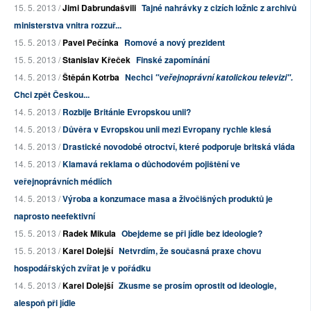
15. 5. 2013 /
Jimi Dabrundašvili
Tajné nahrávky z cizích ložnic z archivů
ministerstva vnitra rozzuř...
15. 5. 2013 /
Pavel Pečínka
Romové a nový prezident
15. 5. 2013 /
Stanislav Křeček
Finské zapomínání
14. 5. 2013 /
Štěpán Kotrba
Nechci
"veřejnoprávní katolickou televizi".
Chci zpět Českou...
14. 5. 2013 /
Rozbije Británie Evropskou unii?
14. 5. 2013 /
Důvěra v Evropskou unii mezi Evropany rychle klesá
14. 5. 2013 /
Drastické novodobé otroctví, které podporuje britská vláda
14. 5. 2013 /
Klamavá reklama o důchodovém pojištění ve
veřejnoprávních médiích
14. 5. 2013 /
Výroba a konzumace masa a živočišných produktů je
naprosto neefektivní
15. 5. 2013 /
Radek Mikula
Obejdeme se při jídle bez ideologie?
15. 5. 2013 /
Karel Dolejší
Netvrdím, že současná praxe chovu
hospodářských zvířat je v pořádku
14. 5. 2013 /
Karel Dolejší
Zkusme se prosím oprostit od ideologie,
alespoň při jídle