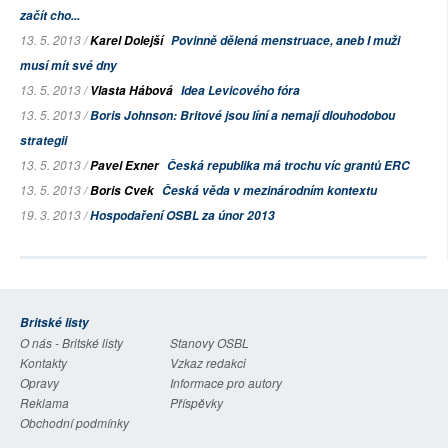
začít cho...
13. 5. 2013 /
Karel Dolejší
Povinně dělená menstruace, aneb I muži
musí mít své dny
13. 5. 2013 /
Vlasta Hábová
Idea Levicového fóra
13. 5. 2013 /
Boris Johnson: Britové jsou líní a nemají dlouhodobou
strategii
13. 5. 2013 /
Pavel Exner
Česká republika má trochu víc grantů ERC
13. 5. 2013 /
Boris Cvek
Česká věda v mezinárodním kontextu
19. 3. 2013 /
Hospodaření OSBL za únor 2013
Britské listy
O nás - Britské listy
Stanovy OSBL
Kontakty
Vzkaz redakci
Opravy
Informace pro autory
Reklama
Příspěvky
Obchodní podmínky