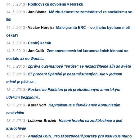
14. 5. 2013 /
Rodičovská dovolená v Norsku
14. 5. 2013 /
Jan Sláma
Mé zkušenosti ze zemědělství za socialismu se
liší
14. 5. 2013 /
Václav Hořejší
Málo grantů ERC -- co jiného bychom měli
čekat?
14. 5. 2013 /
Český kačák
14. 5. 2013 /
Jan Čulík
Zemanovo otevírání korunovačních klenotů se
dostalo až do
Washi...
14. 5. 2013 /
Zpráva o Zemanově "viróze" se nezadržitelně šíří do světa
13. 5. 2013 /
27 procent Španělů je nezaměstnaných. Ale v jednom
místě je plná za...
13. 5. 2013 /
Postaví se Pákistán proti protizákonným americkým
úderům bezpilotní...
13. 5. 2013 /
Karel Hoff
Kapitalismus a člověk aneb Komunistům
nezávidím
13. 5. 2013 /
Lubomír Brožek
Házení hrachu na zeď blázince a jiné
kratochvíle
13. 5. 2013 /
Analýza OSN: Pro zabezpečení potravy pro lidstvo je nutno