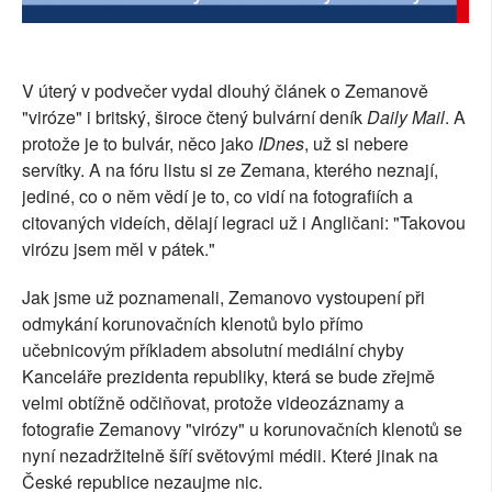
SOCIÁLNÍ SÍTĚ
RUBRIKY
V úterý v podvečer vydal dlouhý článek o Zemanově
"viróze" i britský, široce čtený bulvární deník
Daily Mail
. A
PLNÁ VERZE STRÁNEK
protože je to bulvár, něco jako
IDnes
, už si nebere
servítky. A na fóru listu si ze Zemana, kterého neznají,
jediné, co o něm vědí je to, co vidí na fotografiích a
citovaných videích, dělají legraci už i Angličani: "Takovou
virózu jsem měl v pátek."
Jak jsme už poznamenali, Zemanovo vystoupení při
odmykání korunovačních klenotů bylo přímo
učebnicovým příkladem absolutní mediální chyby
Kanceláře prezidenta republiky, která se bude zřejmě
velmi obtížně odčiňovat, protože videozáznamy a
fotografie Zemanovy "virózy" u korunovačních klenotů se
nyní nezadržitelně šíří světovými médii. Které jinak na
České republice nezaujme nic.