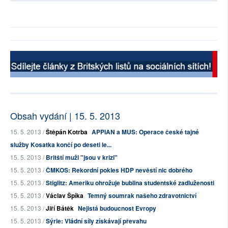
Obsah vydání | 15. 5. 2013
15. 5. 2013 /
Štěpán Kotrba
APPIAN a MUS: Operace české tajné
služby Kosatka končí po deseti le...
15. 5. 2013 /
Britští muži "jsou v krizi"
15. 5. 2013 /
ČMKOS: Rekordní pokles HDP nevěstí nic dobrého
15. 5. 2013 /
Stiglitz: Ameriku ohrožuje bublina studentské zadluženosti
15. 5. 2013 /
Václav Špíka
Temný soumrak našeho zdravotnictví
15. 5. 2013 /
Jiří Bátěk
Nejistá budoucnost Evropy
15. 5. 2013 /
Sýrie: Vládní síly získávají převahu