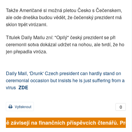
Takže Američané si možná pletou Česko s Čečenskem,
ale ode dneška budou vědět, že čečenský prezident má
sklon trpět virózami.
Titulek Daily Mailu zní: "Opilý" český prezident se při
ceremonii sotva dokázal udržet na nohou, ale tvrdí, že ho
jen přepadla viróza.
Daily Mail, 'Drunk' Czech president can hardly stand on
ceremonial occasion but insists he is just suffering from a
virus
ZDE
0
Vytisknout
plně závisejí na finančních příspěvcích čtenářů. Prosí