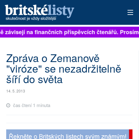
ně závisejí na finančních příspěvcích čtenářů. Prosíme
PŘIHLÁSIT
AKTUÁLNÍ VYDÁNÍ
Zpráva o Zemanově
ARCHIV
"viróze" se nezadržitelně
šíří do světa
ROZHOVORY
TÉMATA
14. 5. 2013
NEJČTENĚJŠÍ ZA 7 DNÍ
čas čtení 1 minuta
AUTOŘI
PŘÍSPĚVKY NA PROVOZ