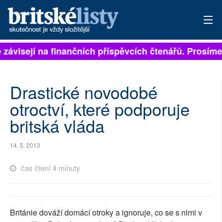
ě závisejí na finančních příspěvcích čtenářů. Prosíme,
PŘIHLÁSIT
AKTUÁLNÍ VYDÁNÍ
Drastické novodobé
ARCHIV
otroctví, které podporuje
britská vláda
ROZHOVORY
TÉMATA
14. 5. 2013
NEJČTENĚJŠÍ ZA 7 DNÍ
čas čtení 4 minuty
AUTOŘI
PŘÍSPĚVKY NA PROVOZ
Británie dováží domácí otroky a ignoruje, co se s nimi v