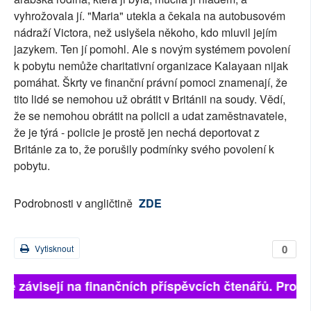
vyhrožovala jí. "Maria" utekla a čekala na autobusovém
nádraží Victora, než uslyšela někoho, kdo mluvil jejím
jazykem. Ten jí pomohl. Ale s novým systémem povolení
k pobytu nemůže charitativní organizace Kalayaan nijak
pomáhat. Škrty ve finanční právní pomoci znamenají, že
tito lidé se nemohou už obrátit v Británii na soudy. Vědí,
že se nemohou obrátit na policii a udat zaměstnavatele,
že je týrá - policie je prostě jen nechá deportovat z
Británie za to, že porušily podmínky svého povolení k
pobytu.
Podrobnosti v angličtině
ZDE
0
Vytisknout
lně závisejí na finančních příspěvcích čtenářů. Prosím