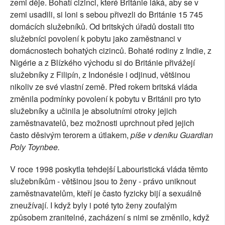
zemi děje. Bohatí cizinci, které Británie láká, aby se v
SOCIÁLNÍ SÍTĚ
zemi usadili, si loni s sebou přivezli do Británie 15 745
domácích služebníků. Od britských úřadů dostali tito
RUBRIKY
služebníci povolení k pobytu jako zaměstnanci v
domácnostech bohatých cizinců. Bohaté rodiny z Indie, z
PLNÁ VERZE STRÁNEK
Nigérie a z Blízkého východu si do Británie přivážejí
služebníky z Filipín, z Indonésie i odjinud, většinou
nikoliv ze své vlastní země. Před rokem britská vláda
změnila podmínky povolení k pobytu v Británii pro tyto
služebníky a učinila je absolutními otroky jejich
zaměstnavatelů, bez možnosti uprchnout před jejich
často děsivým terorem a útlakem,
píše v deníku Guardian
Poly Toynbee.
V roce 1998 poskytla tehdejší Labouristická vláda těmto
služebníkům - většinou jsou to ženy - právo uniknout
zaměstnavatelům, kteří je často fyzicky bijí a sexuálně
zneužívají. I když byly i poté tyto ženy zoufalým
způsobem zranitelné, zacházení s nimi se změnilo, když