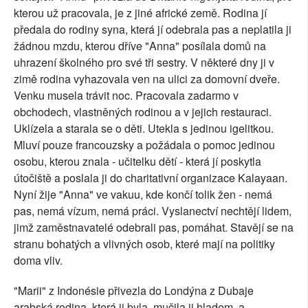
kterou už pracovala, je z jiné africké země. Rodina jí
předala do rodiny syna, která jí odebrala pas a neplatila ji
žádnou mzdu, kterou dříve "Anna" posílala domů na
uhrazení školného pro své tři sestry. V některé dny ji v
zimě rodina vyhazovala ven na ulici za domovní dveře.
Venku musela trávit noc. Pracovala zadarmo v
obchodech, vlastněných rodinou a v jejich restauraci.
Uklízela a starala se o děti. Utekla s jedinou igelitkou.
Mluví pouze francouzsky a požádala o pomoc jedinou
osobu, kterou znala - učitelku dětí - která jí poskytla
útočiště a poslala ji do charitativní organizace Kalayaan.
Nyní žije "Anna" ve vakuu, kde končí tolik žen - nemá
pas, nemá vízum, nemá práci. Vyslanectví nechtějí lidem,
jimž zaměstnavatelé odebrali pas, pomáhat. Stavějí se na
stranu bohatých a vlivných osob, které mají na politiky
doma vliv.
"Marii" z Indonésie přivezla do Londýna z Dubaje
arabská rodina, která ji byla, mučila ji hladem, a