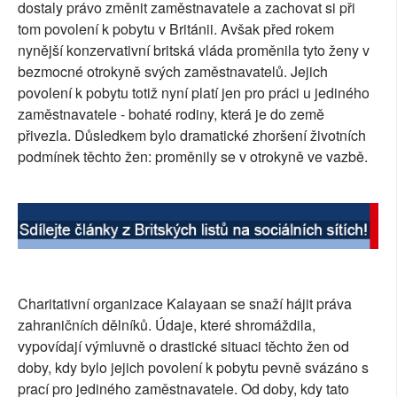
dostaly právo změnit zaměstnavatele a zachovat si při
tom povolení k pobytu v Británii. Avšak před rokem
nynější konzervativní britská vláda proměnila tyto ženy v
bezmocné otrokyně svých zaměstnavatelů. Jejich
povolení k pobytu totiž nyní platí jen pro práci u jediného
zaměstnavatele - bohaté rodiny, která je do země
přivezla. Důsledkem bylo dramatické zhoršení životních
podmínek těchto žen: proměnily se v otrokyně ve vazbě.
Charitativní organizace Kalayaan se snaží hájit práva
zahraničních dělníků. Údaje, které shromáždila,
vypovídají výmluvně o drastické situaci těchto žen od
doby, kdy bylo jejich povolení k pobytu pevně svázáno s
prací pro jediného zaměstnavatele. Od doby, kdy tato