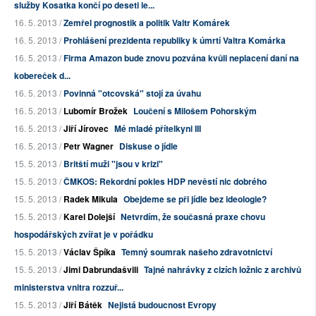
služby Kosatka končí po deseti le...
16. 5. 2013 /
Zemřel prognostik a politik Valtr Komárek
16. 5. 2013 /
Prohlášení prezidenta republiky k úmrtí Valtra Komárka
16. 5. 2013 /
Firma Amazon bude znovu pozvána kvůli neplacení daní na
kobereček d...
16. 5. 2013 /
Povinná "otcovská" stojí za úvahu
16. 5. 2013 /
Lubomír Brožek
Loučení s Milošem Pohorským
16. 5. 2013 /
Jiří Jírovec
Mé mladé přítelkyni III
16. 5. 2013 /
Petr Wagner
Diskuse o jídle
15. 5. 2013 /
Britští muži "jsou v krizi"
15. 5. 2013 /
ČMKOS: Rekordní pokles HDP nevěstí nic dobrého
15. 5. 2013 /
Radek Mikula
Obejdeme se při jídle bez ideologie?
15. 5. 2013 /
Karel Dolejší
Netvrdím, že současná praxe chovu
hospodářských zvířat je v pořádku
15. 5. 2013 /
Václav Špíka
Temný soumrak našeho zdravotnictví
15. 5. 2013 /
Jimi Dabrundašvili
Tajné nahrávky z cizích ložnic z archivů
ministerstva vnitra rozzuř...
15. 5. 2013 /
Jiří Bátěk
Nejistá budoucnost Evropy