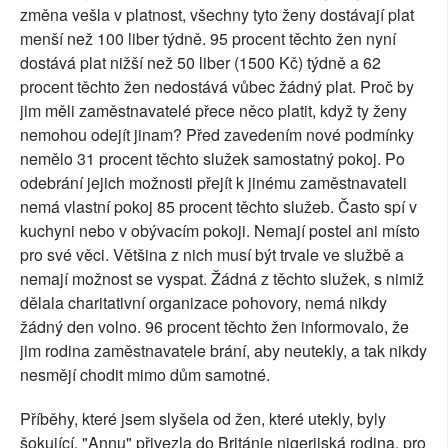
změna vešla v platnost, všechny tyto ženy dostávají plat
menší než 100 liber týdně. 95 procent těchto žen nyní
dostává plat nižší než 50 liber (1500 Kč) týdně a 62
procent těchto žen nedostává vůbec žádný plat. Proč by
jim měli zaměstnavatelé přece něco platit, když ty ženy
nemohou odejít jinam? Před zavedením nové podmínky
nemělo 31 procent těchto služek samostatný pokoj. Po
odebrání jejich možnosti přejít k jinému zaměstnavateli
nemá vlastní pokoj 85 procent těchto služeb. Často spí v
kuchyni nebo v obývacím pokoji. Nemají postel ani místo
pro své věci. Většina z nich musí být trvale ve službě a
nemají možnost se vyspat. Žádná z těchto služek, s nimiž
dělala charitativní organizace pohovory, nemá nikdy
žádný den volno. 96 procent těchto žen informovalo, že
jim rodina zaměstnavatele brání, aby neutekly, a tak nikdy
nesmějí chodit mimo dům samotné.
Příběhy, které jsem slyšela od žen, které utekly, byly
šokující. "Annu" přivezla do Británie nigerijská rodina, pro