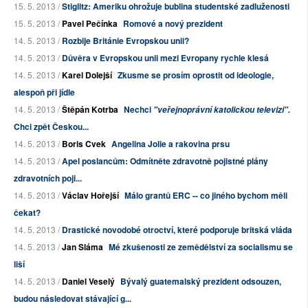
15. 5. 2013 /
Stiglitz: Ameriku ohrožuje bublina studentské zadluženosti
15. 5. 2013 /
Pavel Pečínka
Romové a nový prezident
14. 5. 2013 /
Rozbije Británie Evropskou unii?
14. 5. 2013 /
Důvěra v Evropskou unii mezi Evropany rychle klesá
14. 5. 2013 /
Karel Dolejší
Zkusme se prosím oprostit od ideologie,
alespoň při jídle
14. 5. 2013 /
Štěpán Kotrba
Nechci
"veřejnoprávní katolickou televizi".
Chci zpět Českou...
14. 5. 2013 /
Boris Cvek
Angelina Jolie a rakovina prsu
14. 5. 2013 /
Apel poslancům: Odmítněte zdravotně pojistné plány
zdravotních poji...
14. 5. 2013 /
Václav Hořejší
Málo grantů ERC -- co jiného bychom měli
čekat?
14. 5. 2013 /
Drastické novodobé otroctví, které podporuje britská vláda
14. 5. 2013 /
Jan Sláma
Mé zkušenosti ze zemědělství za socialismu se
liší
14. 5. 2013 /
Daniel Veselý
Bývalý guatemalský prezident odsouzen,
budou následovat stávající g...