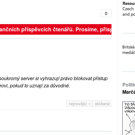
0
finančních příspěvcích čtenářů. Prosíme, přispějte. ➥
soukromý server si vyhrazují právo blokovat přístup
Polit
rovi, pokud to uznají za důvodné.
Marč
nejnovější
oblíbené