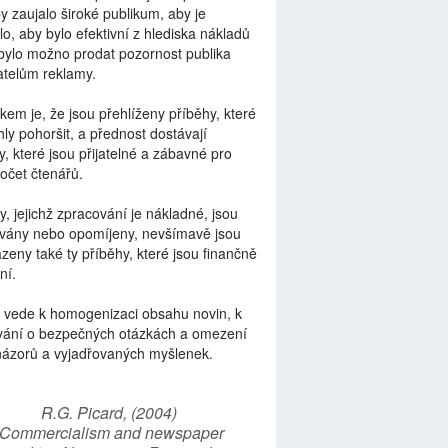
by zaujalo široké publikum, aby je
lo, aby bylo efektivní z hlediska nákladů
bylo možno prodat pozornost publika
telům reklamy.
kem je, že jsou přehlíženy příběhy, které
ly pohoršit, a přednost dostávají
y, které jsou přijatelné a zábavné pro
počet čtenářů.
y, jejichž zpracování je nákladné, jsou
vány nebo opomíjeny, nevšímavě jsou
zeny také ty příběhy, které jsou finančně
ní.
 vede k homogenizaci obsahu novin, k
vání o bezpečných otázkách a omezení
názorů a vyjadřovaných myšlenek.
R.G. Picard, (2004)
“Commercialism and newspaper