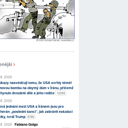
enější
 8. 2026
kazy nasvědčují tomu, že USA svrhly téměř
novou bombu na obytný dům v Íránu, přičemž
hynulo dvouleté dítě a jeho rodiče
12093
 8. 2026
vá jednání mezi USA a Íránem jsou pro
herán „poslední šancí“, jak zabránit eskalaci
lky, tvrdí Trump
9780
 8. 2026
Fabiano Golgo