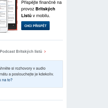
Přispějte finančně na
provoz
Britských
v mobilu.
Listů
CHCI PŘISPĚT
Podcast Britských listů
áhněte si rozhovory v audio
mátu a poslouchejte je kdekoliv.
k na to?