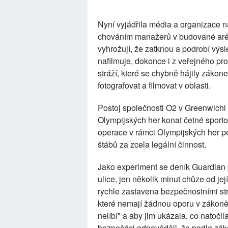
Nyní vyjádřila média a organizace 
chováním manažerů v budované arén
vyhrožují, že zatknou a podrobí výs
nafilmuje, dokonce i z veřejného pr
stráží, které se chybně hájily zákon
fotografovat a filmovat v oblasti.
Postoj společnosti O2 v Greenwich
Olympijských her konat četné sport
operace v rámci Olympijských her po
štábů za zcela legální činnost.
Jako experiment se deník Guardian p
ulice, jen několik minut chůze od je
rychle zastavena bezpečnostními str
které nemají žádnou oporu v zákoně. 
nelíbí" a aby jim ukázala, co natoči
bezpečáci odpověděli, že podle záko