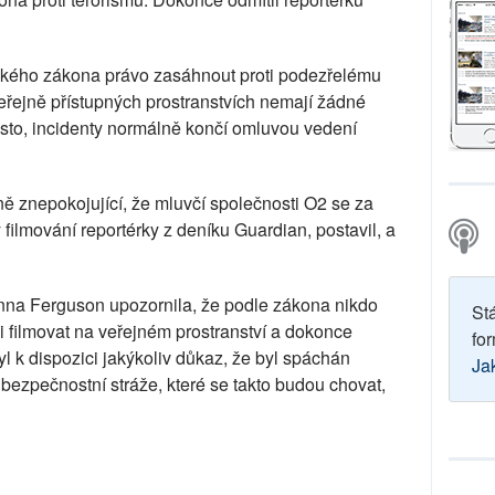
tského zákona právo zasáhnout proti podezřelému
veřejně přístupných prostranstvích nemají žádné
asto, incidenty normálně končí omluvou vedení
ně znepokojující, že mluvčí společnosti O2 se za
 filmování reportérky z deníku Guardian, postavil, a
inna Ferguson upozornila, že podle zákona nikdo
St
i filmovat na veřejném prostranství a dokonce
for
byl k dispozici jakýkoliv důkaz, že byl spáchán
Ja
či bezpečnostní stráže, které se takto budou chovat,