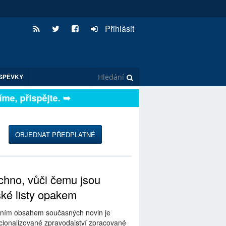
Přihlásit
SPĚVKY
e, přispějte. ➥
OBJEDNAT PŘEDPLATNÉ
hno, vůči čemu jsou
ské listy opakem
ním obsahem současných novin je
ionalizované zpravodajství zpracované