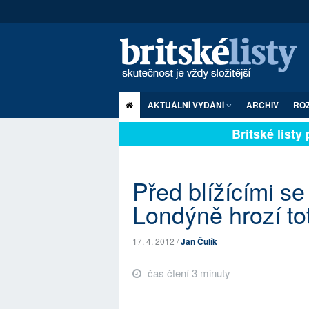
AKTUÁLNÍ VYDÁNÍ
ARCHIV
RO
Britské listy p
Před blížícími s
Londýně hrozí tot
17. 4. 2012 /
Jan Čulík
čas čtení 3 minuty