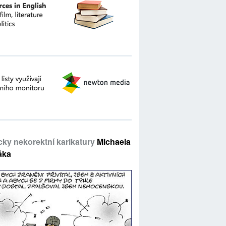
icky nekorektní karikatury
Michaela
áka