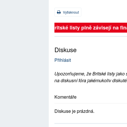
Vytisknout
Britské listy plně závisejí na 
Diskuse
Přihlásit
Upozorňujeme, že Britské listy jako 
na diskusní fóra jakémukoliv diskuté
Komentáře
Diskuse je prázdná.