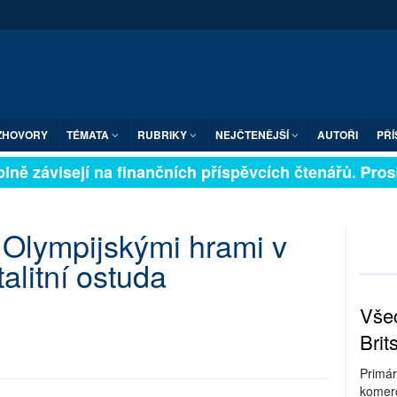
ZHOVORY
TÉMATA
RUBRIKY
NEJČTENĚJŠÍ
AUTOŘI
PŘÍ
lně závisejí na finančních příspěvcích čtenářů. Prosím
e Olympijskými hrami v
alitní ostuda
Všec
Brit
Primár
komerc