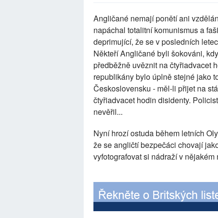
Angličané nemají ponětí ani vzdělán
napáchal totalitní komunismus a fa
deprimující, že se v posledních letec
Někteří Angličané byli šokováni, kd
předběžně uvěznit na čtyřiadvacet 
republikány bylo úplně stejné jako to
Československu - měl-li přijet na st
čtyřiadvacet hodin disidenty. Policis
nevěřil...
Nyní hrozí ostuda během letních Ol
že se angličtí bezpečáci chovají ja
vyfotografovat si nádraží v nějakém