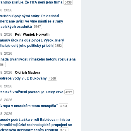
fantino zjišťuje, že FIFA není jeho firma
5438
 8. 2026
uštěni Spojenými státy: Palestinští
eričané uvízli ve vlně násilí ze strany
zraelských osadníků
5367
 8. 2026
Petr Waniek Horváth
ausův útok na důstojnost. Výrok, který
haluje celý jeho politický příběh
5352
 8. 2026
hada trvanlivosti římského betonu rozluštěna
491
 8. 2026
Oldřich Maděra
potřeba vody v JE Dukovany
4368
 8. 2026
raelské vraždění pokračuje. Řeky krve
4221
 8. 2026
Evropa v ceutském testu neuspěla“
3993
 8. 2026
ausův podržtaška v roli Babišova ministra
hraničí tají úzké technologické propojení se
přízněným dezinformačním zdrojem
3708