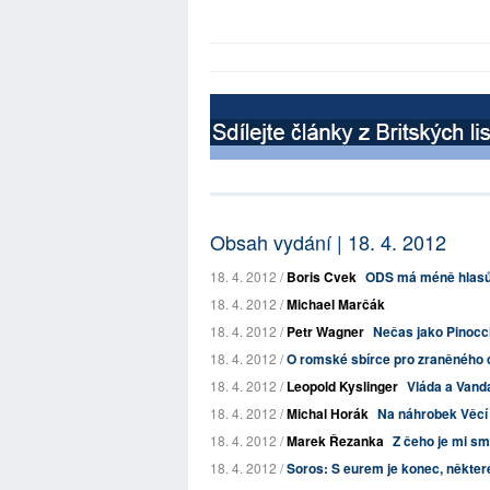
Obsah vydání | 18. 4. 2012
18. 4. 2012 /
Boris Cvek
ODS má méně hlasů
18. 4. 2012 /
Michael Marčák
18. 4. 2012 /
Petr Wagner
Nečas jako Pinocc
18. 4. 2012 /
O romské sbírce pro zraněného 
18. 4. 2012 /
Leopold Kyslinger
Vláda a Vand
18. 4. 2012 /
Michal Horák
Na náhrobek Věcí
18. 4. 2012 /
Marek Řezanka
Z čeho je mi s
18. 4. 2012 /
Soros: S eurem je konec, někter