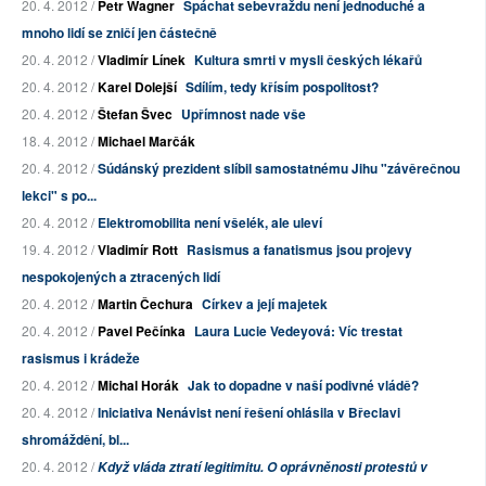
20. 4. 2012 /
Petr Wagner
Spáchat sebevraždu není jednoduché a
mnoho lidí se zničí jen částečně
20. 4. 2012 /
Vladimír Línek
Kultura smrti v mysli českých lékařů
20. 4. 2012 /
Karel Dolejší
Sdílím, tedy křísím pospolitost?
20. 4. 2012 /
Štefan Švec
Upřímnost nade vše
18. 4. 2012 /
Michael Marčák
20. 4. 2012 /
Súdánský prezident slíbil samostatnému Jihu "závěrečnou
lekci" s po...
20. 4. 2012 /
Elektromobilita není všelék, ale uleví
19. 4. 2012 /
Vladimír Rott
Rasismus a fanatismus jsou projevy
nespokojených a ztracených lidí
20. 4. 2012 /
Martin Čechura
Církev a její majetek
20. 4. 2012 /
Pavel Pečínka
Laura Lucie Vedeyová: Víc trestat
rasismus i krádeže
20. 4. 2012 /
Michal Horák
Jak to dopadne v naší podivné vládě?
20. 4. 2012 /
Iniciativa Nenávist není řešení ohlásila v Břeclavi
shromáždění, bl...
20. 4. 2012 /
Když vláda ztratí legitimitu. O oprávněnosti protestů v