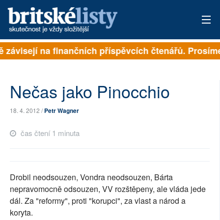
ě závisejí na finančních příspěvcích čtenářů. Prosíme,
PŘIHLÁSIT
AKTUÁLNÍ VYDÁNÍ
Nečas jako Pinocchio
ARCHIV
18. 4. 2012 /
Petr Wagner
ROZHOVORY
čas čtení 1 minuta
TÉMATA
NEJČTENĚJŠÍ ZA 7 DNÍ
Drobil neodsouzen, Vondra neodsouzen, Bárta
AUTOŘI
nepravomocně odsouzen, VV rozštěpeny, ale vláda jede
dál. Za "reformy", proti "korupci", za vlast a národ a
PŘÍSPĚVKY NA PROVOZ
koryta.