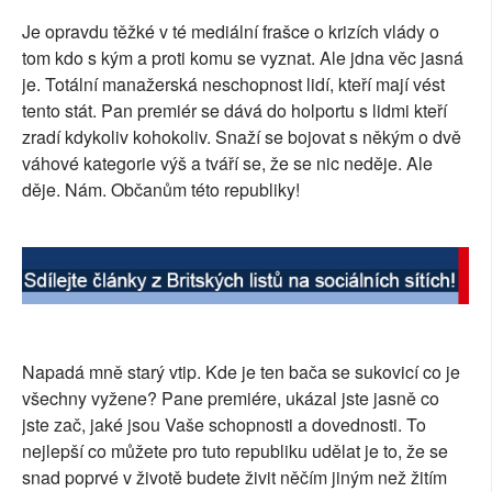
SOCIÁLNÍ SÍTĚ
Je opravdu těžké v té mediální frašce o krizích vlády o
tom kdo s kým a proti komu se vyznat. Ale jdna věc jasná
RUBRIKY
je. Totální manažerská neschopnost lidí, kteří mají vést
tento stát. Pan premiér se dává do holportu s lidmi kteří
PLNÁ VERZE STRÁNEK
zradí kdykoliv kohokoliv. Snaží se bojovat s někým o dvě
váhové kategorie výš a tváří se, že se nic neděje. Ale
děje. Nám. Občanům této republiky!
Napadá mně starý vtip. Kde je ten bača se sukovicí co je
všechny vyžene? Pane premiére, ukázal jste jasně co
jste zač, jaké jsou Vaše schopnosti a dovednosti. To
nejlepší co můžete pro tuto republiku udělat je to, že se
snad poprvé v životě budete živit něčím jiným než žitím