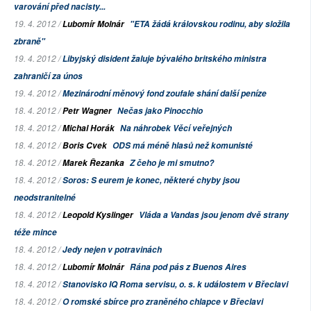
varování před nacisty...
19. 4. 2012 /
Lubomír Molnár
"ETA žádá královskou rodinu, aby složila
zbraně"
19. 4. 2012 /
Libyjský disident žaluje bývalého britského ministra
zahraničí za únos
19. 4. 2012 /
Mezinárodní měnový fond zoufale shání další peníze
18. 4. 2012 /
Petr Wagner
Nečas jako Pinocchio
18. 4. 2012 /
Michal Horák
Na náhrobek Věcí veřejných
18. 4. 2012 /
Boris Cvek
ODS má méně hlasů než komunisté
18. 4. 2012 /
Marek Řezanka
Z čeho je mi smutno?
18. 4. 2012 /
Soros: S eurem je konec, některé chyby jsou
neodstranitelné
18. 4. 2012 /
Leopold Kyslinger
Vláda a Vandas jsou jenom dvě strany
téže mince
18. 4. 2012 /
Jedy nejen v potravinách
18. 4. 2012 /
Lubomír Molnár
Rána pod pás z Buenos Aires
18. 4. 2012 /
Stanovisko IQ Roma servisu, o. s. k událostem v Břeclavi
18. 4. 2012 /
O romské sbírce pro zraněného chlapce v Břeclavi