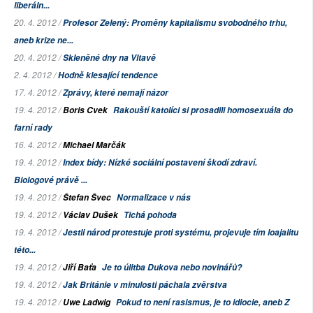
liberáln...
20. 4. 2012 /
Profesor Zelený: Proměny kapitalismu svobodného trhu,
aneb krize ne...
20. 4. 2012 /
Skleněné dny na Vltavě
2. 4. 2012 /
Hodně klesající tendence
17. 4. 2012 /
Zprávy, které nemají názor
19. 4. 2012 /
Boris Cvek
Rakouští katolíci si prosadili homosexuála do
farní rady
16. 4. 2012 /
Michael Marčák
19. 4. 2012 /
Index bídy: Nízké sociální postavení škodí zdraví.
Biologové právě ...
19. 4. 2012 /
Štefan Švec
Normalizace v nás
19. 4. 2012 /
Václav Dušek
Tichá pohoda
19. 4. 2012 /
Jestli národ protestuje proti systému, projevuje tím loajalitu
této...
19. 4. 2012 /
Jiří Baťa
Je to úlitba Dukova nebo novinářů?
19. 4. 2012 /
Jak Británie v minulosti páchala zvěrstva
19. 4. 2012 /
Uwe Ladwig
Pokud to není rasismus, je to idiocie, aneb Z