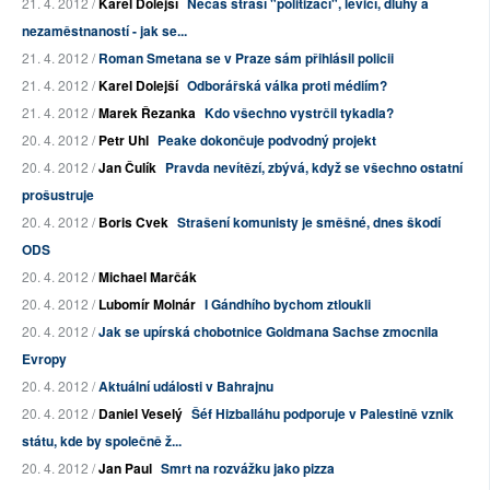
21. 4. 2012 /
Karel Dolejší
Nečas straší "politizací", levicí, dluhy a
nezaměstnaností - jak se...
21. 4. 2012 /
Roman Smetana se v Praze sám přihlásil policii
21. 4. 2012 /
Karel Dolejší
Odborářská válka proti médiím?
21. 4. 2012 /
Marek Řezanka
Kdo všechno vystrčil tykadla?
20. 4. 2012 /
Petr Uhl
Peake dokončuje podvodný projekt
20. 4. 2012 /
Jan Čulík
Pravda nevítězí, zbývá, když se všechno ostatní
prošustruje
20. 4. 2012 /
Boris Cvek
Strašení komunisty je směšné, dnes škodí
ODS
20. 4. 2012 /
Michael Marčák
20. 4. 2012 /
Lubomír Molnár
I Gándhího bychom ztloukli
20. 4. 2012 /
Jak se upírská chobotnice Goldmana Sachse zmocnila
Evropy
20. 4. 2012 /
Aktuální události v Bahrajnu
20. 4. 2012 /
Daniel Veselý
Šéf Hizballáhu podporuje v Palestině vznik
státu, kde by společně ž...
20. 4. 2012 /
Jan Paul
Smrt na rozvážku jako pizza