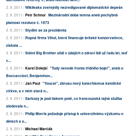
2. 9. 2011 /
Wikileaks zveřejnily nezredigované diplomatické depeše
2. 9. 2011 /
Petr Schnur
Mezinárodní doba temna aneb pochybná
platnost rezoluce č. 1973
3. 9. 2011 /
Stydím se za prezidenta
2. 9. 2011 /
Ropná firma Vittol, která financuje britské konzervativce,
získala ...
3. 9. 2011 /
Státní Big Brother slídí v údajích o zdraví lidí už řadu let, teď
c...
2. 9. 2011 /
Karel Dolejší
"Tudy nevede fronta třídního boje!", aneb o
Boccacciovi, Benjaminov...
2. 9. 2011 /
Jan Paul
"Youcat", zbrusu nový katechismus katolické
církve, a v něm stará n...
2. 9. 2011 /
Sarkozy je pod tlakem poté, co francouzská tajná služba
sledovala n...
2. 9. 2011 /
Philip Morris požaduje přístup k univerzitnímu výzkumu o
dětech a o...
2. 9. 2011 /
Michael Marčák