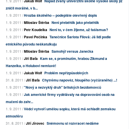
1. 9. 2011 /
Jakub Wolf
Nápad zvaný univerzitní školné vysoké školy již
zničil morálně, v b...
1. 9. 2011 /
Hrozba školného -- podepište otevřený dopis
1. 9. 2011 /
Miloslav Štěrba
Není přeběhlík jako přeběhlík
1. 9. 2011 /
Petr Koudelka
Není to, v čem žijeme, už fašismus?
1. 9. 2011 /
Pavel Pečínka
Tanečnice Šarlota Filová: Já lidi podle
etnického původu neškatulkuju
1. 9. 2011 /
Miloslav Štěrba
Samohýl versus Janečka
1. 9. 2011 /
Jiří Baťa
Kam se, s prominutím, hrabou Zikmund a
Hanzelka, o Holubovi nemluvě!
1. 9. 2011 /
Jakub Wolf
Problém nepřizpůsobivých
31. 8. 2011 /
Jiří Baťa
Chytrému napověz, hloupého (vyčůraného) ...!
1. 9. 2011 /
"Nový a nezvyklý druh" britských bezdomovců
1. 9. 2011 /
Jak americké firmy vydělávaly na dopravování osob na
mučení do zahr...
1. 9. 2011 /
Vědci vytvoří umělou sopku, která má ochladit zemskou
atmosféru
31. 8. 2011 /
Jiří Jírovec
Sněmovnu si rozvracet nedáme