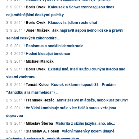
3. 9. 2011 /
Boris Cvek
Kalousek a Schwarzenberg jsou dnes
nejsměšnějšími českými politiky
3. 9. 2011 /
Boris Cvek
Klausovi s jídlem roste chuť
3. 9. 2011 /
Josef Mrázek
Jak napravit aspoň jedno lidské a právní
selhání českých zákonodárc...
3. 9. 2011 /
Rasismus a sociální demokracie
2. 4. 2012 /
Hodně klesající tendence
3. 9. 2011 /
Michael Marčák
4. 9. 2011 /
Boris Cvek
Existují lidé, kteří službu druhým kladou nad
vlastní záchranu
3. 9. 2011 /
Tomáš Koloc
Koutek reklamní tuposti 33 - Prodám
"Jahůdku à la marmeláda" (...
2. 9. 2011 /
František Řezáč
Ministerstvo mládeže, nebo kuratorium?
3. 9. 2011 /
Ve Vídni kombinuje stále více řidičů auto s veřejnou
dopravou
3. 9. 2011 /
Miloslav Štěrba
Maturita z cizího jazyka, ano, ale...
2. 9. 2011 /
Stanislav A. Hošek
Vládní mateníky kolem údajné
důchodové reformy V., aneb Nutnost dem...