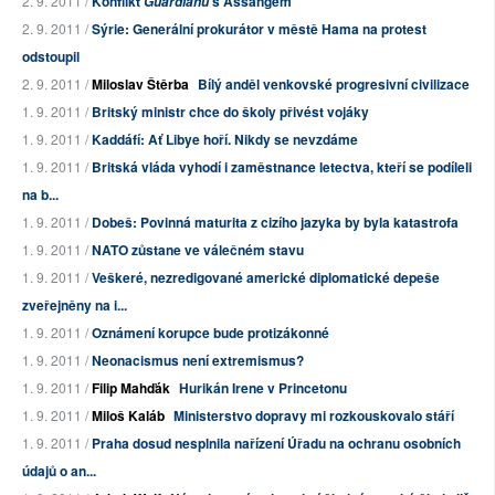
2. 9. 2011 /
Konflikt
s Assangem
Guardianu
2. 9. 2011 /
Sýrie: Generální prokurátor v městě Hama na protest
odstoupil
2. 9. 2011 /
Miloslav Štěrba
Bílý anděl venkovské progresivní civilizace
1. 9. 2011 /
Britský ministr chce do školy přivést vojáky
1. 9. 2011 /
Kaddáfí: Ať Libye hoří. Nikdy se nevzdáme
1. 9. 2011 /
Britská vláda vyhodí i zaměstnance letectva, kteří se podíleli
na b...
1. 9. 2011 /
Dobeš: Povinná maturita z cizího jazyka by byla katastrofa
1. 9. 2011 /
NATO zůstane ve válečném stavu
1. 9. 2011 /
Veškeré, nezredigované americké diplomatické depeše
zveřejněny na i...
1. 9. 2011 /
Oznámení korupce bude protizákonné
1. 9. 2011 /
Neonacismus není extremismus?
1. 9. 2011 /
Filip Mahďák
Hurikán Irene v Princetonu
1. 9. 2011 /
Miloš Kaláb
Ministerstvo dopravy mi rozkouskovalo stáří
1. 9. 2011 /
Praha dosud nesplnila nařízení Úřadu na ochranu osobních
údajů o an...