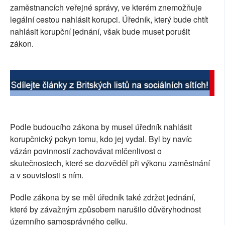
zaměstnancích veřejné správy, ve kterém znemožňuje
SOCIÁLNÍ SÍTĚ
legální cestou nahlásit korupci. Úředník, který bude chtít
nahlásit korupční jednání, však bude muset porušit
RUBRIKY
zákon.
PLNÁ VERZE STRÁNEK
Podle budoucího zákona by musel úředník nahlásit
korupčnický pokyn tomu, kdo jej vydal. Byl by navíc
vázán povinností zachovávat mlčenlivost o
skutečnostech, které se dozvěděl při výkonu zaměstnání
a v souvislosti s ním.
Podle zákona by se měl úředník také zdržet jednání,
které by závažným způsobem narušilo důvěryhodnost
územního samosprávného celku.