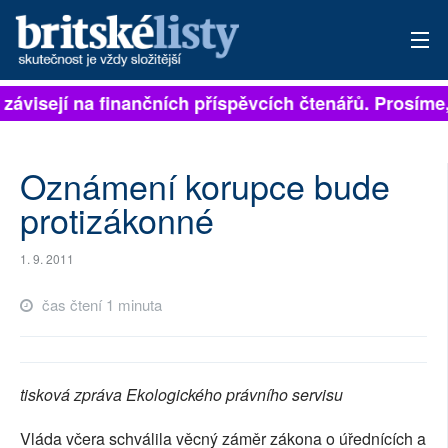
 závisejí na finančních příspěvcích čtenářů. Prosíme, 
PŘIHLÁSIT
AKTUÁLNÍ VYDÁNÍ
Oznámení korupce bude
ARCHIV
protizákonné
ROZHOVORY
1. 9. 2011
TÉMATA
čas čtení 1 minuta
NEJČTENĚJŠÍ ZA 7 DNÍ
AUTOŘI
tisková zpráva Ekologického právního servisu
PŘÍSPĚVKY NA PROVOZ
Vláda včera schválila věcný záměr zákona o úřednících a