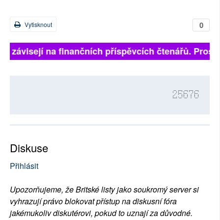
0
Vytisknout
lně závisejí na finančních příspěvcích čtenářů. Prosím
25676
Diskuse
Přihlásit
Upozorňujeme, že Britské listy jako soukromý server si
vyhrazují právo blokovat přístup na diskusní fóra
jakémukoliv diskutérovi, pokud to uznají za důvodné.