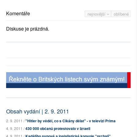
Komentáře
nejnovější
oblíbené
Diskuse je prázdná.
Obsah vydání | 2. 9. 2011
2. 9. 2011 /
"Hitler by věděl, co s Cikány dělat" - v televizi Prima
4. 9. 2011 /
430 000 občanů protestovalo v Izraeli
4. 9. 2011 /
Kadáfího synové a loajalistické konvoje "prchají"