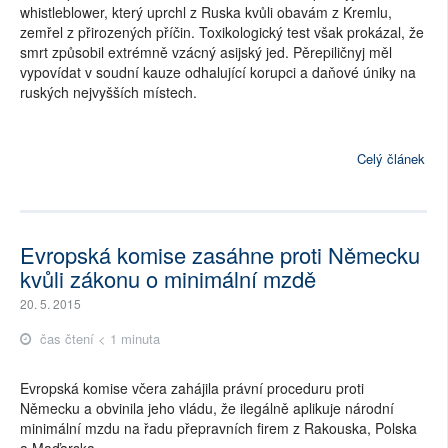
whistleblower, který uprchl z Ruska kvůli obavám z Kremlu,
zemřel z přirozených příčin. Toxikologický test však prokázal, že
smrt způsobil extrémně vzácný asijský jed. Pěrepiličnyj měl
vypovídat v soudní kauze odhalující korupci a daňové úniky na
ruských nejvyšších místech.
Celý článek
Evropská komise zasáhne proti Německu
kvůli zákonu o minimální mzdě
20. 5. 2015
čas čtení < 1 minuta
Evropská komise včera zahájila právní proceduru proti
Německu a obvinila jeho vládu, že ilegálně aplikuje národní
minimální mzdu na řadu přepravních firem z Rakouska, Polska
a Maďarska.