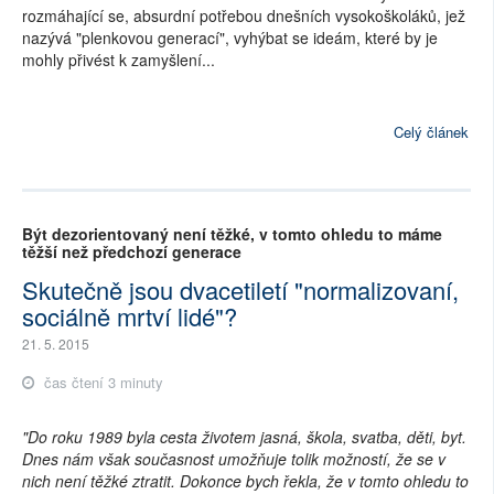
rozmáhající se, absurdní potřebou dnešních vysokoškoláků, jež
nazývá "plenkovou generací", vyhýbat se ideám, které by je
mohly přivést k zamyšlení...
Celý článek
Být dezorientovaný není těžké, v tomto ohledu to máme
těžší než předchozí generace
Skutečně jsou dvacetiletí "normalizovaní,
sociálně mrtví lidé"?
21. 5. 2015
čas čtení 3 minuty
"Do roku 1989 byla cesta životem jasná, škola, svatba, děti, byt.
Dnes nám však současnost umožňuje tolik možností, že se v
nich není těžké ztratit. Dokonce bych řekla, že v tomto ohledu to