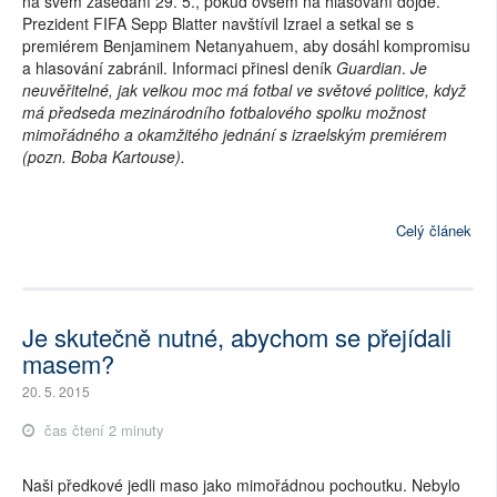
na svém zasedání 29. 5., pokud ovšem na hlasování dojde.
Prezident FIFA Sepp Blatter navštívil Izrael a setkal se s
premiérem Benjaminem Netanyahuem, aby dosáhl kompromisu
a hlasování zabránil. Informaci přinesl deník
Guardian
.
Je
neuvěřitelné, jak velkou moc má fotbal ve světové politice, když
má předseda mezinárodního fotbalového spolku možnost
mimořádného a okamžitého jednání s izraelským premiérem
(pozn. Boba Kartouse).
Celý článek
Je skutečně nutné, abychom se přejídali
masem?
20. 5. 2015
čas čtení 2 minuty
Naši předkové jedli maso jako mimořádnou pochoutku. Nebylo