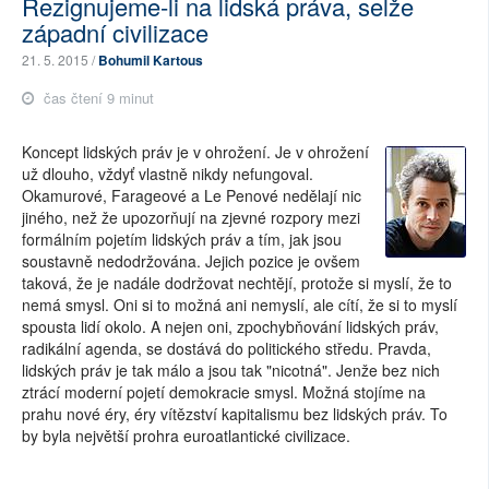
Rezignujeme-li na lidská práva, selže
západní civilizace
21. 5. 2015 /
Bohumil Kartous
čas čtení 9 minut
Koncept lidských práv je v ohrožení. Je v ohrožení
už dlouho, vždyť vlastně nikdy nefungoval.
Okamurové, Farageové a Le Penové nedělají nic
jiného, než že upozorňují na zjevné rozpory mezi
formálním pojetím lidských práv a tím, jak jsou
soustavně nedodržována. Jejich pozice je ovšem
taková, že je nadále dodržovat nechtějí, protože si myslí, že to
nemá smysl. Oni si to možná ani nemyslí, ale cítí, že si to myslí
spousta lidí okolo. A nejen oni, zpochybňování lidských práv,
radikální agenda, se dostává do politického středu. Pravda,
lidských práv je tak málo a jsou tak "nicotná". Jenže bez nich
ztrácí moderní pojetí demokracie smysl. Možná stojíme na
prahu nové éry, éry vítězství kapitalismu bez lidských práv. To
by byla největší prohra euroatlantické civilizace.