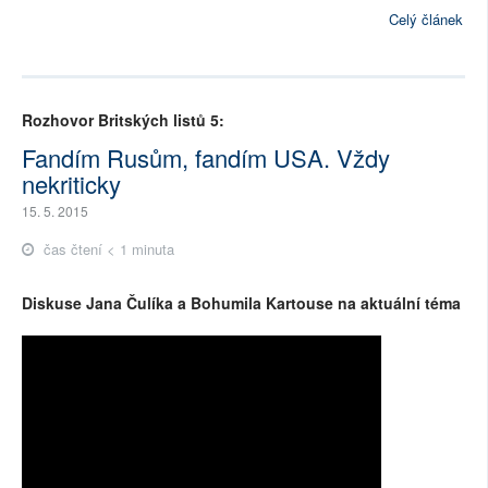
Celý článek
Rozhovor Britských listů 5:
Fandím Rusům, fandím USA. Vždy
nekriticky
15. 5. 2015
čas čtení < 1 minuta
Diskuse Jana Čulíka a Bohumila Kartouse na aktuální téma