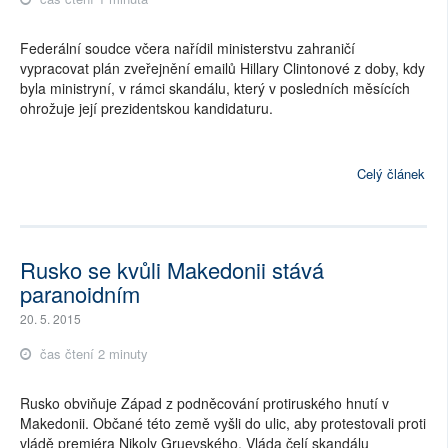
Federální soudce včera nařídil ministerstvu zahraničí
vypracovat plán zveřejnění emailů Hillary Clintonové z doby, kdy
byla ministryní, v rámci skandálu, který v posledních měsících
ohrožuje její prezidentskou kandidaturu.
Celý článek
Rusko se kvůli Makedonii stává
paranoidním
20. 5. 2015
čas čtení 2 minuty
Rusko obviňuje Západ z podněcování protiruského hnutí v
Makedonii. Občané této země vyšli do ulic, aby protestovali proti
vládě premiéra Nikoly Gruevského. Vláda čelí skandálu