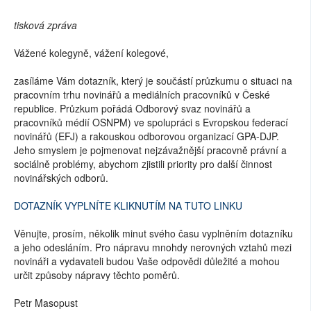
tisková zpráva
Vážené kolegyně, vážení kolegové,
zasíláme Vám dotazník, který je součástí průzkumu o situaci na
pracovním trhu novinářů a mediálních pracovníků v České
republice. Průzkum pořádá Odborový svaz novinářů a
pracovníků médií OSNPM) ve spolupráci s Evropskou federací
novinářů (EFJ) a rakouskou odborovou organizací GPA-DJP.
Jeho smyslem je pojmenovat nejzávažnější pracovně právní a
sociálně problémy, abychom zjistili priority pro další činnost
novinářských odborů.
DOTAZNÍK VYPLNÍTE KLIKNUTÍM NA TUTO LINKU
Věnujte, prosím, několik minut svého času vyplněním dotazníku
a jeho odesláním. Pro nápravu mnohdy nerovných vztahů mezi
novináři a vydavateli budou Vaše odpovědi důležité a mohou
určit způsoby nápravy těchto poměrů.
Petr Masopust