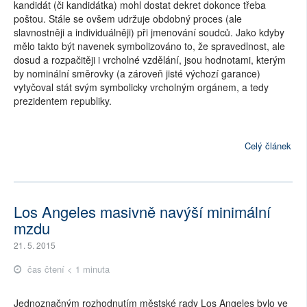
kandidát (či kandidátka) mohl dostat dekret dokonce třeba
poštou. Stále se ovšem udržuje obdobný proces (ale
slavnostněji a individuálněji) při jmenování soudců. Jako kdyby
mělo takto být navenek symbolizováno to, že spravedlnost, ale
dosud a rozpačitěji i vrcholné vzdělání, jsou hodnotami, kterým
by nominální směrovky (a zároveň jisté výchozí garance)
vytyčoval stát svým symbolicky vrcholným orgánem, a tedy
prezidentem republiky.
Celý článek
Los Angeles masivně navýší minimální
mzdu
21. 5. 2015
čas čtení < 1 minuta
Jednoznačným rozhodnutím městské rady Los Angeles bylo ve