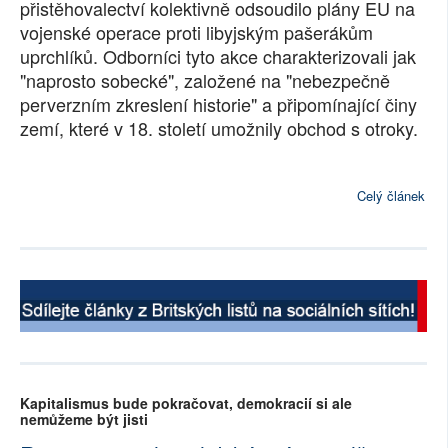
přistěhovalectví kolektivně odsoudilo plány EU na
SOCIÁLNÍ SÍTĚ
vojenské operace proti libyjským pašerákům
uprchlíků. Odborníci tyto akce charakterizovali jak
RUBRIKY
"naprosto sobecké", založené na "nebezpečně
perverzním zkreslení historie" a připomínající činy
PLNÁ VERZE STRÁNEK
zemí, které v 18. století umožnily obchod s otroky.
Celý článek
Kapitalismus bude pokračovat, demokracií si ale
nemůžeme být jisti