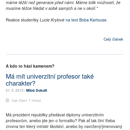
máme těžší než generace před námi. Máme tolik možností, že
musíme těžce hledat v sobě samých a ne v okolí."
Reakce studentky
Lucie Krylové
na text Boba Kartouse
.
Celý článek
A kdo to hází kamenem?
Má mít univerzitní profesor také
charakter?
21. 5. 2015 /
Miloš Dokulil
čas čtení 7 minut
Má prezident republiky předávat diplomy univerzitním
profesorům, anebo jde jen o formalitu? Pak ať tak činí třeba
zrovna ten který ministr školství, anebo by navržený/jmenovaný