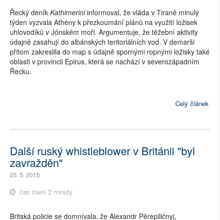
Řecký deník
Kathimerini
informoval, že vláda v Tiraně minulý
týden vyzvala Athény k přezkoumání plánů na využití ložisek
uhlovodíků v Jónském moři. Argumentuje, že těžební aktivity
údajně zasahují do albánských teritoriálních vod. V demarši
přitom zakreslila do map s údajně spornými ropnými ložisky také
oblasti v provincii Epirus, která se nachází v severozápadním
Řecku.
Celý článek
Další ruský whistleblower v Británii "byl
zavražděn"
20. 5. 2015
čas čtení 2 minuty
Britská policie se domnívala, že Alexandr Pěrepiličnyj,