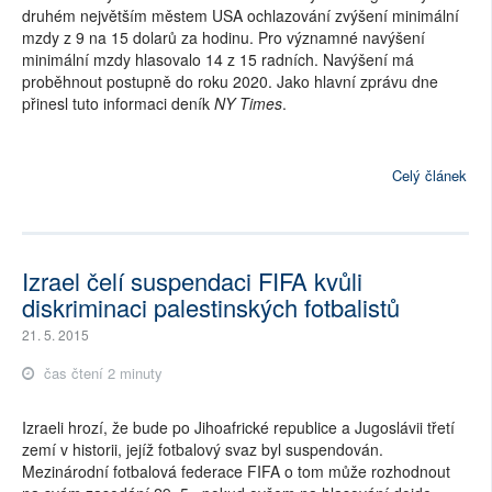
druhém největším městem USA ochlazování zvýšení minimální
mzdy z 9 na 15 dolarů za hodinu. Pro významné navýšení
minimální mzdy hlasovalo 14 z 15 radních. Navýšení má
proběhnout postupně do roku 2020. Jako hlavní zprávu dne
přinesl tuto informaci deník
NY Times
.
Celý článek
Izrael čelí suspendaci FIFA kvůli
diskriminaci palestinských fotbalistů
21. 5. 2015
čas čtení 2 minuty
Izraeli hrozí, že bude po Jihoafrické republice a Jugoslávii třetí
zemí v historii, jejíž fotbalový svaz byl suspendován.
Mezinárodní fotbalová federace FIFA o tom může rozhodnout