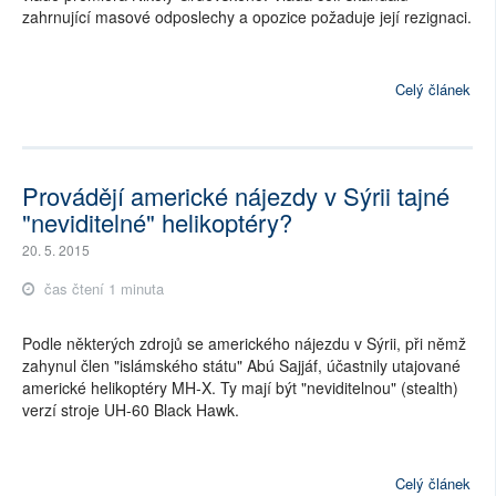
zahrnující masové odposlechy a opozice požaduje její rezignaci.
Celý článek
Provádějí americké nájezdy v Sýrii tajné
"neviditelné" helikoptéry?
20. 5. 2015
čas čtení 1 minuta
Podle některých zdrojů se amerického nájezdu v Sýrii, při němž
zahynul člen "islámského státu" Abú Sajjáf, účastnily utajované
americké helikoptéry MH-X. Ty mají být "neviditelnou" (stealth)
verzí stroje UH-60 Black Hawk.
Celý článek