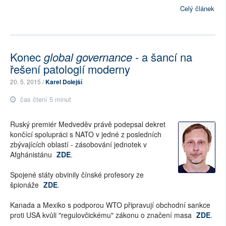
Celý článek
Konec
global governance
- a šancí na
řešení patologií moderny
20. 5. 2015 /
Karel Dolejší
čas čtení 5 minut
Ruský premiér Medveděv právě podepsal dekret
končící spolupráci s NATO v jedné z posledních
zbývajících oblastí - zásobování jednotek v
Afghánistánu
ZDE
.
Spojené státy obvinily čínské profesory ze
špionáže
ZDE
.
Kanada a Mexiko s podporou WTO připravují obchodní sankce
proti USA kvůli "regulovčickému" zákonu o značení masa
ZDE
.