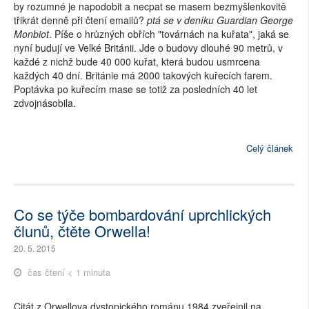
by rozumné je napodobit a necpat se masem bezmyšlenkovitě
třikrát denně při čtení emailů?
ptá se v deníku Guardian George
Monbiot
. Píše o hrůzných obřích "továrnách na kuřata", jaká se
nyní budují ve Velké Británii. Jde o budovy dlouhé 90 metrů, v
každé z nichž bude 40 000 kuřat, která budou usmrcena
každých 40 dní. Británie má 2000 takových kuřecích farem.
Poptávka po kuřecím mase se totiž za posledních 40 let
zdvojnásobila.
Celý článek
Co se týče bombardování uprchlických
člunů, čtěte Orwella!
20. 5. 2015
čas čtení < 1 minuta
Citát z Orwellova dystopického románu 1984 zveřejnil na