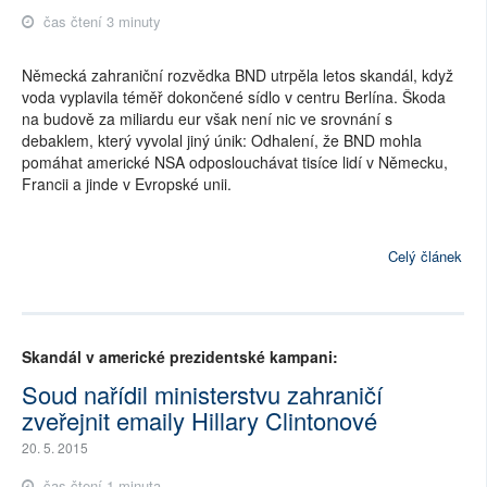
čas čtení 3 minuty
Německá zahraniční rozvědka BND utrpěla letos skandál, když
voda vyplavila téměř dokončené sídlo v centru Berlína. Škoda
na budově za miliardu eur však není nic ve srovnání s
debaklem, který vyvolal jiný únik: Odhalení, že BND mohla
pomáhat americké NSA odposlouchávat tisíce lidí v Německu,
Francii a jinde v Evropské unii.
Celý článek
Skandál v americké prezidentské kampani:
Soud nařídil ministerstvu zahraničí
zveřejnit emaily Hillary Clintonové
20. 5. 2015
čas čtení 1 minuta