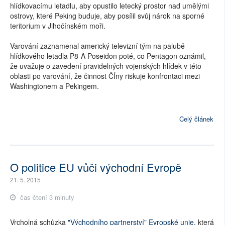
hlídkovacímu letadlu, aby opustilo letecký prostor nad umělými
ostrovy, které Peking buduje, aby posílil svůj nárok na sporné
teritorium v Jihočínském moři.
Varování zaznamenal americký televizní tým na palubě
hlídkového letadla P8-A Poseidon poté, co Pentagon oznámil,
že uvažuje o zavedení pravidelných vojenských hlídek v této
oblasti po varování, že činnost ČÍny riskuje konfrontaci mezi
Washingtonem a Pekingem.
Celý článek
O politice EU vůči východní Evropě
21. 5. 2015
čas čtení 3 minuty
Vrcholná schůzka
"Východního partnerství" Evropské unie
, která