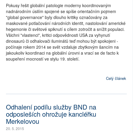
Pokusy řešit globální patologie moderny koordinovaným
nadnárodním úsilím spojené se spíše orientačním pojmem
"global governance" byly dlouho kritiky označovány za
maskované potlačování národních identit, nastolování americké
hegemonie či světové spiknutí s cílem zotročit a snížit populaci.
Všichni "vlastenci", kritici odpovědnosti USA za vyhynutí
dinosaurů či odhalovači iluminátů teď mohou být spokojeni -
počínaje rokem 2014 se svět vzdaluje zbytkovým šancím na
jakoukoliv koordinaci na globální úrovni a vrací se de facto k
soupeření mocností ve stylu 19. století.
Celý článek
Odhalení podílu služby BND na
odposleších ohrožuje kancléřku
Merkelovou
20. 5. 2015