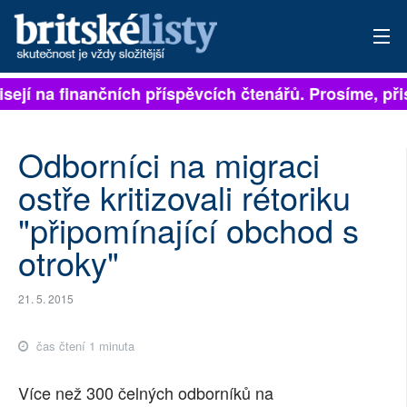
ejí na finančních příspěvcích čtenářů. Prosíme, přispě
PŘIHLÁSIT
AKTUÁLNÍ VYDÁNÍ
Odborníci na migraci
ARCHIV
ostře kritizovali rétoriku
"připomínající obchod s
ROZHOVORY
otroky"
TÉMATA
21. 5. 2015
NEJČTENĚJŠÍ ZA 7 DNÍ
AUTOŘI
čas čtení 1 minuta
PŘÍSPĚVKY NA PROVOZ
Více než 300 čelných odborníků na