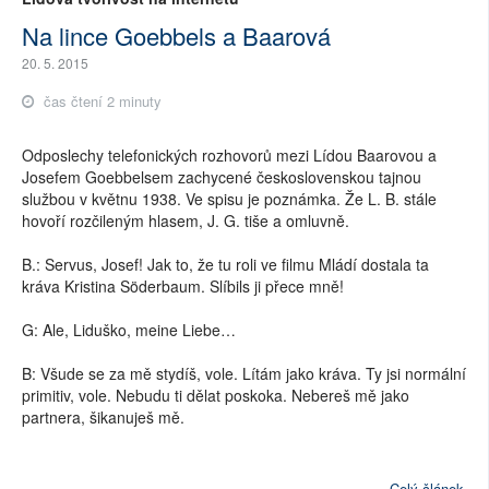
Na lince Goebbels a Baarová
20. 5. 2015
čas čtení 2 minuty
Odposlechy telefonických rozhovorů mezi Lídou Baarovou a
Josefem Goebbelsem zachycené československou tajnou
službou v květnu 1938. Ve spisu je poznámka. Že L. B. stále
hovoří rozčileným hlasem, J. G. tiše a omluvně.
B.: Servus, Josef! Jak to, že tu roli ve filmu Mládí dostala ta
kráva Kristina Söderbaum. Slíbils ji přece mně!
G: Ale, Liduško, meine Liebe…
B: Všude se za mě stydíš, vole. Lítám jako kráva. Ty jsi normální
primitiv, vole. Nebudu ti dělat poskoka. Nebereš mě jako
partnera, šikanuješ mě.
Celý článek