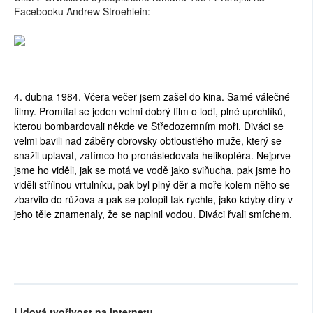
Facebooku Andrew Stroehlein:
4. dubna 1984. Včera večer jsem zašel do kina. Samé válečné
filmy. Promítal se jeden velmi dobrý film o lodi, plné uprchlíků,
kterou bombardovali někde ve Středozemním moři. Diváci se
velmi bavili nad záběry obrovsky obtloustlého muže, který se
snažil uplavat, zatímco ho pronásledovala helikoptéra. Nejprve
jsme ho viděli, jak se motá ve vodě jako sviňucha, pak jsme ho
viděli střílnou vrtulníku, pak byl plný děr a moře kolem něho se
zbarvilo do růžova a pak se potopil tak rychle, jako kdyby díry v
jeho těle znamenaly, že se naplnil vodou. Diváci řvali smíchem.
Lidová tvořivost na internetu