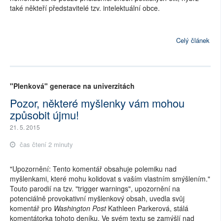
také někteří představitelé tzv. intelektuální obce.
Celý článek
"Plenková" generace na univerzitách
Pozor, některé myšlenky vám mohou
způsobit újmu!
21. 5. 2015
čas čtení 2 minuty
"Upozornění: Tento komentář obsahuje polemiku nad
myšlenkami, které mohu kolidovat s vaším vlastním smýšlením."
Touto parodií na tzv. "trigger warnings", upozornění na
potenciálně provokativní myšlenkový obsah, uvedla svůj
komentář pro
Washington Post
Kathleen Parkerová, stálá
komentátorka tohoto deníku. Ve svém textu se zamýšlí nad