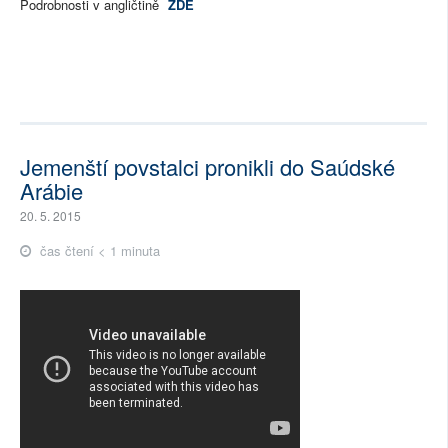
Podrobnosti v angličtině
ZDE
Jemenští povstalci pronikli do Saúdské
Arábie
20. 5. 2015
čas čtení < 1 minuta