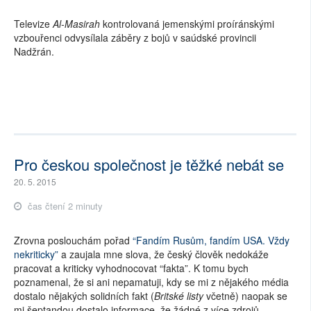
Televize
Al-Masirah
kontrolovaná jemenskými proíránskými
vzbouřenci odvysílala záběry z bojů v saúdské provincii
Nadžrán.
Pro českou společnost je těžké nebát se
20. 5. 2015
čas čtení 2 minuty
Zrovna poslouchám pořad
“Fandím Rusům, fandím USA. Vždy
nekriticky”
a zaujala mne slova, že český člověk nedokáže
pracovat a kriticky vyhodnocovat “fakta”. K tomu bych
poznamenal, že si ani nepamatuji, kdy se mi z nějakého média
dostalo nějakých solidních fakt (
Britské listy
včetně) naopak se
mi šeptandou dostalo informace, že žádné z více zdrojů