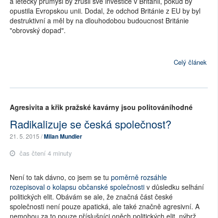
a letecký průmysl by zrušil své investice v Británii, pokud by
opustila Evropskou unii. Dodal, že odchod Británie z EU by byl
destruktivní a měl by na dlouhodobou budoucnost Británie
"obrovský dopad".
Celý článek
Agresivita a křik pražské kavárny jsou politováníhodné
Radikalizuje se česká společnost?
21. 5. 2015 /
Milan Mundier
čas čtení 4 minuty
Není to tak dávno, co jsem se tu
poměrně rozsáhle
rozepisoval o kolapsu občanské společnosti
v důsledku selhání
politických elit. Obávám se ale, že značná část české
společnosti není pouze apatická, ale také značně agresivní. A
nemohou za to pouze příslušníci oněch politických elit, nýbrž