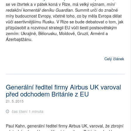
se ve čtvrtek a v pátek koná v Rize, má velký význam,
míní
redakční komentář deníku Guardian
. Summit určí do značné
míry budoucnost Evropy, včetně toho, co by měla Evropa dělat
vůči asertivnějšímu Rusku. V Rize se bude debatovat o tom, jak
přizpůsobit a rozvinout strategii EU vůči šesti postsovětským
zemím: Ukrajině, Bělorusku, Moldově, Gruzii, Arménii a
Ázerbajdžánu.
Celý článek
Generální ředitel firmy Airbus UK varoval
před odchodem Británie z EU
21. 5. 2015
čas čtení 1 minuta
Paul Kahn, generální ředitel firmy Airbus UK, varoval, že zbrojní