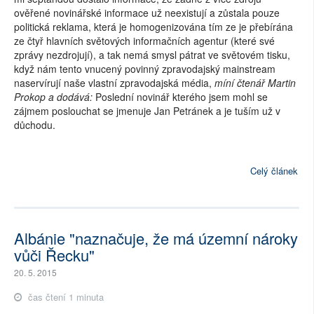
ověřené novinářské informace už neexistují a zůstala pouze
politická reklama, která je homogenizována tím ze je přebírána
ze čtyř hlavních světových informačních agentur (které své
zprávy nezdrojují), a tak nemá smysl pátrat ve světovém tisku,
když nám tento vnucený povinný zpravodajský mainstream
naservírují naše vlastní zpravodajská média,
míní čtenář Martin
Prokop a dodává:
Poslední novinář kterého jsem mohl se
zájmem poslouchat se jmenuje Jan Petránek a je tuším už v
důchodu.
Celý článek
Albánie "naznačuje, že má územní nároky
vůči Řecku"
20. 5. 2015
čas čtení 1 minuta