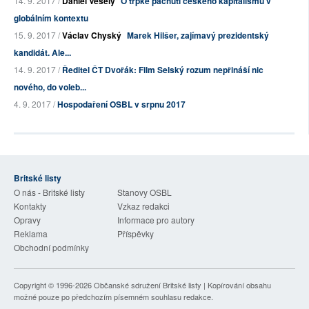
14. 9. 2017 /
Daniel Veselý
O trpké pachuti českého kapitalismu v
globálním kontextu
15. 9. 2017 /
Václav Chyský
Marek Hilšer, zajímavý prezidentský
kandidát. Ale...
14. 9. 2017 /
Ředitel ČT Dvořák: Film Selský rozum nepřináší nic
nového, do voleb...
4. 9. 2017 /
Hospodaření OSBL v srpnu 2017
Britské listy
O nás - Britské listy
Stanovy OSBL
Kontakty
Vzkaz redakci
Opravy
Informace pro autory
Reklama
Příspěvky
Obchodní podmínky
Copyright © 1996-2026
Občanské sdružení Britské listy
| Kopírování obsahu
možné pouze po předchozím písemném souhlasu redakce.