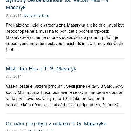
Masaryk
8. 7. 2014 /
Bohumil Sláma
Pro každého, kdo jen trochu zná Masaryka a jeho dílo, musí být
nepochopitelné a musí na to pohlížet s pocitem trpkosti:
Masarykův význam je dodnes odsouván do pozadí, přitom je
nepochybně největší postavou našich dějin. Je to největší Čech
(neb...
Mistr Jan Hus a T. G. Masaryk
7. 7. 2014
Vážení přátelé, vážení přítomní, Sešli jsme se tady u Šalounovy
sochy Mistra Jana Husa, postavené českým národem v období
kruté první světové války roku 1915 jako protest proti
habsburské a německé nadvládě i jako připomínka, že český...
Co nám (ne)zbylo z odkazu T. G. Masaryka