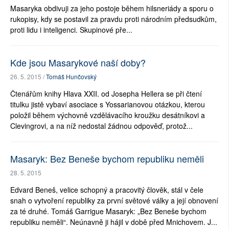
Masaryka obdivuji za jeho postoje během hilsneriády a sporu o
rukopisy, kdy se postavil za pravdu proti národním předsudkům,
proti lidu i inteligenci. Skupinové pře...
Kde jsou Masarykové naší doby?
26. 5. 2015 /
Tomáš Hunčovský
Čtenářům knihy Hlava XXII. od Josepha Hellera se při čtení
titulku jistě vybaví asociace s Yossarianovou otázkou, kterou
položil během výchovně vzdělávacího kroužku desátníkovi a
Clevingrovi, a na níž nedostal žádnou odpověď, protož...
Masaryk: Bez Beneše bychom republiku neměli
28. 5. 2015
Edvard Beneš, velice schopný a pracovitý člověk, stál v čele
snah o vytvoření republiky za první světové války a její obnovení
za té druhé. Tomáš Garrigue Masaryk: „Bez Beneše bychom
republiku neměli“. Neúnavně ji hájil v době před Mnichovem. J...