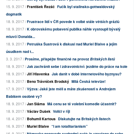
15. 9. 2017 /
František Řezáč
Fučík byl stalinsko-gottwaldovský
dogmatik
18. 9. 2017 /
Frustrace lidí v ČR povede k volbě stále větších grázlů
18. 9. 2017 /
K obrovskému pobavení publika náhle vystoupil bývalý
mluvčí Donalda...
18. 9. 2017 /
Petruška Šustrová k diskusi nad Muriel Blaive a jejím
úsudkem nad t...
3. 3. 2017 /
Prosíme, přispějte finančně na provoz
Britských listů
18. 9. 2017 /
Jak zachránit sebe i zdravotnictví: jezděte do práce na kole
18. 9. 2017 /
Jiří Hlavenka
Jak danit v době internetového byznysu?
18. 9. 2017 /
Beno Trávníček Brodský
Milá Česká televize!
17. 9. 2017 /
Výzva: Jaké jste měli a máte zkušenosti s Andrejem
Babišem osobně vy?
18. 9. 2017 /
Jan Sláma
Má cenu se té volební komedie účastnit?
18. 9. 2017 /
Václav Dušek
Voliči v říji
18. 4. 2017 /
Bohumil Kartous
Diskutujte na Britských listech
16. 9. 2017 /
Muriel Blaive
“I am totalitarianism”
16. 9. 2017 /
Německo nepovede svobodný svět: je uzavřeno do sebe