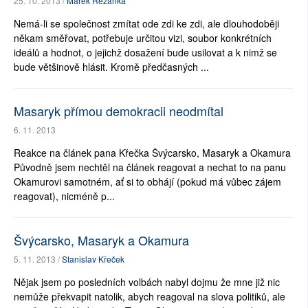
25. 10. 2013 /
Marek Řezanka
Nemá-li se společnost zmítat ode zdi ke zdi, ale dlouhodoběji
někam směřovat, potřebuje určitou vizi, soubor konkrétních
ideálů a hodnot, o jejichž dosažení bude usilovat a k nimž se
bude většinově hlásit. Kromě předčasných ...
Masaryk přímou demokracii neodmítal
6. 11. 2013
Reakce na článek pana Křečka Švýcarsko, Masaryk a Okamura
Původně jsem nechtěl na článek reagovat a nechat to na panu
Okamurovi samotném, ať si to obhájí (pokud má vůbec zájem
reagovat), nicméně p...
Švýcarsko, Masaryk a Okamura
5. 11. 2013 /
Stanislav Křeček
Nějak jsem po posledních volbách nabyl dojmu že mne již nic
nemůže překvapit natolik, abych reagoval na slova politiků, ale