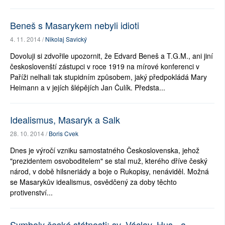
Beneš s Masarykem nebyli idioti
4. 11. 2014 /
Nikolaj Savický
Dovoluji si zdvořile upozornit, že Edvard Beneš a T.G.M., ani jiní
českoslovenští zástupci v roce 1919 na mírové konferenci v
Paříži nelhali tak stupidním způsobem, jaký předpokládá Mary
Heimann a v jejích šlépějích Jan Čulík. Předsta...
Idealismus, Masaryk a Salk
28. 10. 2014 /
Boris Cvek
Dnes je výročí vzniku samostatného Československa, jehož
"prezidentem osvoboditelem" se stal muž, kterého dříve český
národ, v době hilsneriády a boje o Rukopisy, nenáviděl. Možná
se Masarykův idealismus, osvědčený za doby těchto
protivenství...
Symboly české státnosti: sv. Václav, Hus - a