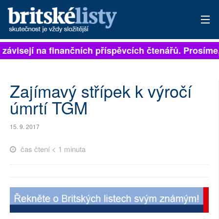
 závisejí na finančních příspěvcích čtenářů. Prosíme, 
PŘIHLÁSIT
AKTUÁLNÍ VYDÁNÍ
Zajímavý střípek k výročí
ARCHIV
úmrtí TGM
ROZHOVORY
15. 9. 2017
TÉMATA
čas čtení < 1 minuta
NEJČTENĚJŠÍ ZA 7 DNÍ
AUTOŘI
PŘÍSPĚVKY NA PROVOZ