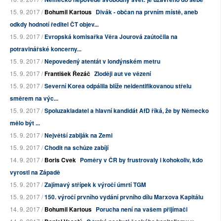
15. 9. 2017 /
Bohumil Kartous
Divák - občan na prvním místě, aneb
odkdy hodnotí ředitel ČT objev...
15. 9. 2017 /
Evropská komisařka Věra Jourová zaútočila na
potravinářské koncerny...
15. 9. 2017 /
Nepovedený atentát v londýnském metru
15. 9. 2017 /
František Řezáč
Zloději aut ve vězení
15. 9. 2017 /
Severní Korea odpálila blíže neidentifikovanou střelu
směrem na výc...
15. 9. 2017 /
Spoluzakladatel a hlavní kandidát AfD říká, že by Německo
mělo být ...
15. 9. 2017 /
Největší zabiják na Zemi
15. 9. 2017 /
Chodit na schůze zabíjí
14. 9. 2017 /
Boris Cvek
Poměry v ČR by frustrovaly i kohokoliv, kdo
vyrostl na Západě
15. 9. 2017 /
Zajímavý střípek k výročí úmrtí TGM
15. 9. 2017 /
150. výročí prvního vydání prvního dílu Marxova Kapitálu
14. 9. 2017 /
Bohumil Kartous
Porucha není na vašem přijímači