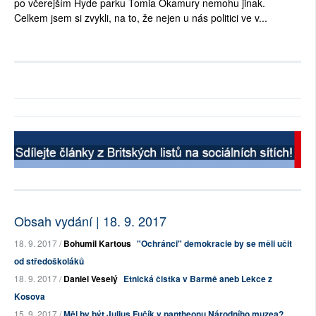
po včerejším Hyde parku Tomia Okamury nemohu jinak.
Celkem jsem si zvykli, na to, že nejen u nás politici ve v...
Obsah vydání | 18. 9. 2017
18. 9. 2017 /
Bohumil Kartous
"Ochránci" demokracie by se měli učit
od středoškoláků
18. 9. 2017 /
Daniel Veselý
Etnická čistka v Barmě aneb Lekce z
Kosova
15. 9. 2017 /
Měl by být Julius Fučík v pantheonu Národního muzea?