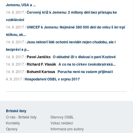
Jemenu, USA a ...
14. 9. 2017 /
Červený kříž k Jemenu: 2 miliony dětí bez přístupu ke
vzdělávání
14. 9. 2017 /
UNICEF k Jemenu: Nejméně 380 000 dětí do věku 5 let trpí
těžkou, ak...
14. 9. 2017 /
Jsou někteří lidé ochotní nevidět nejen chudobu, ale i
bezpráví a p...
14. 9. 2017 /
Pavel Janíčko
O obludné lži v diskusi o paní Kozlové
14. 9. 2017 /
Richard F. Vlasák
A co na to církev českobratrská...
14. 9. 2017 /
Bohumil Kartous
Porucha není na vašem přijímači
4. 9. 2017 /
Hospodaření OSBL v srpnu 2017
Britské listy
O nás - Britské listy
Stanovy OSBL
Kontakty
Vzkaz redakci
Opravy
Informace pro autory