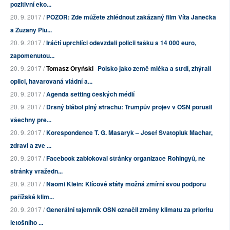
pozitivní eko...
20. 9. 2017 /
POZOR: Zde můžete zhlédnout zakázaný film Víta Janečka
a Zuzany Piu...
20. 9. 2017 /
Iráčtí uprchlíci odevzdali policii tašku s 14 000 euro,
zapomenutou...
20. 9. 2017 /
Tomasz Oryński
Polsko jako země mléka a strdí, zhýralí
opilci, havarovaná vládní a...
20. 9. 2017 /
Agenda setting českých médií
20. 9. 2017 /
Drsný blábol plný strachu: Trumpův projev v OSN porušil
všechny pre...
20. 9. 2017 /
Korespondence T. G. Masaryk – Josef Svatopluk Machar,
zdraví a zve ...
20. 9. 2017 /
Facebook zablokoval stránky organizace Rohingyů, ne
stránky vražedn...
20. 9. 2017 /
Naomi Klein: Klíčové státy možná zmírní svou podporu
pařížské klim...
20. 9. 2017 /
Generální tajemník OSN označil změny klimatu za prioritu
letošního ...