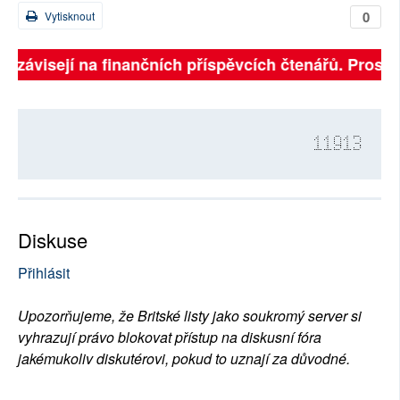
0
Vytisknout
ně závisejí na finančních příspěvcích čtenářů. Prosíme
11913
Diskuse
Přihlásit
Upozorňujeme, že Britské listy jako soukromý server si
vyhrazují právo blokovat přístup na diskusní fóra
jakémukoliv diskutérovi, pokud to uznají za důvodné.