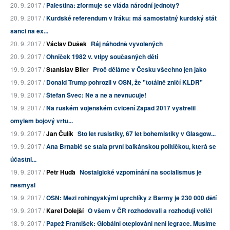
20. 9. 2017 /
Palestina: zformuje se vláda národní jednoty?
20. 9. 2017 /
Kurdské referendum v Iráku: má samostatný kurdský stát
šanci na ex...
20. 9. 2017 /
Václav Dušek
Ráj náhodně vyvolených
20. 9. 2017 /
Ohníček 1982 v. vtipy současných dětí
19. 9. 2017 /
Stanislav Biler
Proč děláme v Česku všechno jen jako
19. 9. 2017 /
Donald Trump pohrozil v OSN, že "totálně zničí KLDR"
19. 9. 2017 /
Štefan Švec: Ne a ne a nevnucuje!
19. 9. 2017 /
Na ruském vojenském cvičení Zapad 2017 vystřelil
omylem bojový vrtu...
19. 9. 2017 /
Jan Čulík
Sto let rusistiky, 67 let bohemistiky v Glasgow...
19. 9. 2017 /
Ana Brnabić se stala první balkánskou političkou, která se
účastni...
19. 9. 2017 /
Petr Huďa
Nostalgické vzpomínání na socialismus je
nesmysl
19. 9. 2017 /
OSN: Mezi rohingyskými uprchlíky z Barmy je 230 000 dětí
19. 9. 2017 /
Karel Dolejší
O všem v ČR rozhodovali a rozhodují voliči
18. 9. 2017 /
Papež František: Globální oteplování není legrace. Musíme