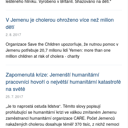
leštěného hliníku. Vyrobeno v Británii. Shazováno na děti."
V Jemenu je cholerou ohroženo více než milion
dětí
2. 8. 2017
Organizace Save the Children upozorňuje, že nutnou pomoc v
Jemenu potřebuje 20,7 milionu lidí Yemen: more than one
million children at risk of cholera - charity
Zapomenutá krize: Jemenští humanitární
pracovníci hovoří o největší humanitární katastrofě
na světě
25. 7. 2017
„Je to naprostá ostuda lidstva“. Těmito slovy popisují
prohlubující se humanitární krizi ve válkou zmítaném Jemenu
zaměstnanci humanitární organizace CARE. Počet Jemenců
nakažených cholerou dosahuje téměř 370 tisíc, z nichž nemoci