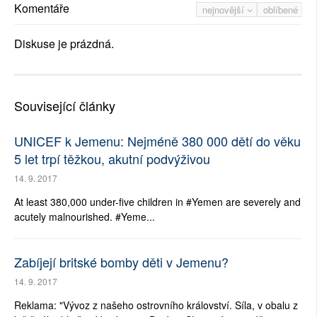
Komentáře
nejnovější
oblíbené
Diskuse je prázdná.
Související články
UNICEF k Jemenu: Nejméně 380 000 dětí do věku
5 let trpí těžkou, akutní podvýživou
14. 9. 2017
At least 380,000 under-five children in #Yemen are severely and
acutely malnourished. #Yeme...
Zabíjejí britské bomby děti v Jemenu?
14. 9. 2017
Reklama: "Vývoz z našeho ostrovního království. Síla, v obalu z