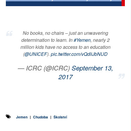
SOCIÁLNÍ SÍTĚ
RUBRIKY
No books, no chairs – just an unwavering
PLNÁ VERZE STRÁNEK
determination to learn. In
#Yemen
, nearly 2
million kids have no access to an education
(
@UNICEF
).
pic.twitter.com/vQdliJbNUD
— ICRC (@ICRC)
September 13,
2017
Jemen
|
Chudoba
|
Školství