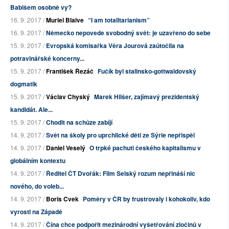
Babišem osobně vy?
16. 9. 2017 /
Muriel Blaive
“I am totalitarianism”
16. 9. 2017 /
Německo nepovede svobodný svět: je uzavřeno do sebe
15. 9. 2017 /
Evropská komisařka Věra Jourová zaútočila na
potravinářské koncerny...
15. 9. 2017 /
František Řezáč
Fučík byl stalinsko-gottwaldovský
dogmatik
15. 9. 2017 /
Václav Chyský
Marek Hilšer, zajímavý prezidentský
kandidát. Ale...
15. 9. 2017 /
Chodit na schůze zabíjí
14. 9. 2017 /
Svět na školy pro uprchlické děti ze Sýrie nepřispěl
14. 9. 2017 /
Daniel Veselý
O trpké pachuti českého kapitalismu v
globálním kontextu
14. 9. 2017 /
Ředitel ČT Dvořák: Film Selský rozum nepřináší nic
nového, do voleb...
14. 9. 2017 /
Boris Cvek
Poměry v ČR by frustrovaly i kohokoliv, kdo
vyrostl na Západě
14. 9. 2017 /
Čína chce podpořit mezinárodní vyšetřování zločinů v