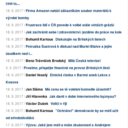
činit to,...
18. 9. 2017 /
Firma Amazon nabízí zákazníkům soubor materiálů k
výrobě bomby
18. 9. 2017 /
Frustrace lidí v ČR povede k volbě stále větších grázlů
18. 9. 2017 /
Jak zachránit sebe i zdravotnictví: jezděte do práce na kole
18. 4. 2017 /
Bohumil Kartous
Diskutujte na Britských listech
18. 9. 2017 /
Petruška Šustrová k diskusi nad Muriel Blaive a jejím
úsudkem nad t...
18. 9. 2017 /
Beno Trávníček Brodský
Milá Česká televize!
3. 3. 2017 /
Prosíme, přispějte finančně na provoz
Britských listů
18. 9. 2017 /
Daniel Veselý
Etnická čistka v Barmě aneb Lekce z
Kosova
18. 9. 2017 /
Jan Sláma
Má cenu se té volební komedie účastnit?
18. 9. 2017 /
Jiří Hlavenka
Jak danit v době internetového byznysu?
18. 9. 2017 /
Václav Dušek
Voliči v říji
18. 9. 2017 /
Bohumil Kartous
"Ochránci" demokracie by se měli učit
od středoškoláků
17. 9. 2017 /
Výzva: Jaké jste měli a máte zkušenosti s Andrejem