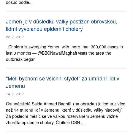
dosud podle...
Jemen je v důsledku války postižen obrovskou,
lidmi vyvolanou epidemií cholery
22. 7. 2017
Cholera is sweeping Yemen with more than 360,000 cases in
last 3 months — @BBCNawalMaghafi visits the area the
outbreak began
"Měli bychom se všichni stydět" za umírání lidí v
Jemenu
14. 7. 2017
Osmnáctiletá Saida Ahmad Baghili (na obrázku) je jedna z více
než 14 milionů lidí v Jemenu, které v důsledku války hladovějí.
Za poslední měsíc se ve válkou rozervaném Jemenu vážně
zhoršila epidemie cholery. Činitelé OSN ...