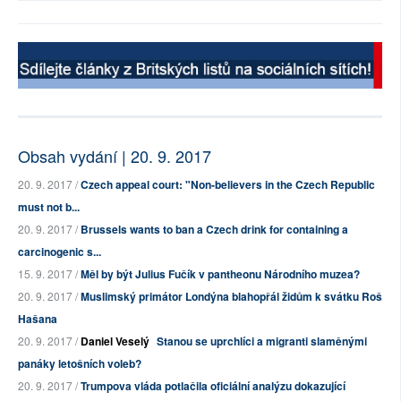
Obsah vydání | 20. 9. 2017
20. 9. 2017 /
Czech appeal court: "Non-believers in the Czech Republic
must not b...
20. 9. 2017 /
Brussels wants to ban a Czech drink for containing a
carcinogenic s...
15. 9. 2017 /
Měl by být Julius Fučík v pantheonu Národního muzea?
20. 9. 2017 /
Muslimský primátor Londýna blahopřál židům k svátku Roš
Hašana
20. 9. 2017 /
Daniel Veselý
Stanou se uprchlíci a migranti slaměnými
panáky letošních voleb?
20. 9. 2017 /
Trumpova vláda potlačila oficiální analýzu dokazující