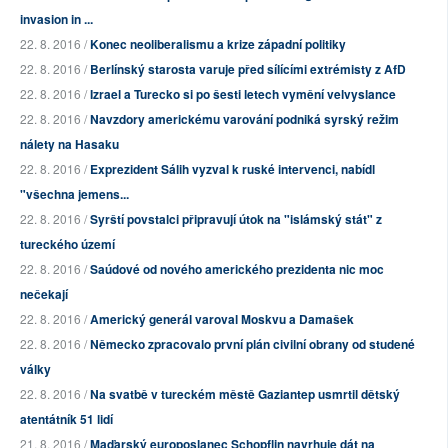
invasion in ...
22. 8. 2016 /
Konec neoliberalismu a krize západní politiky
22. 8. 2016 /
Berlínský starosta varuje před sílícími extrémisty z AfD
22. 8. 2016 /
Izrael a Turecko si po šesti letech vymění velvyslance
22. 8. 2016 /
Navzdory americkému varování podniká syrský režim
nálety na Hasaku
22. 8. 2016 /
Exprezident Sálih vyzval k ruské intervenci, nabídl
"všechna jemens...
22. 8. 2016 /
Syrští povstalci připravují útok na "islámský stát" z
tureckého území
22. 8. 2016 /
Saúdové od nového amerického prezidenta nic moc
nečekají
22. 8. 2016 /
Americký generál varoval Moskvu a Damašek
22. 8. 2016 /
Německo zpracovalo první plán civilní obrany od studené
války
22. 8. 2016 /
Na svatbě v tureckém městě Gaziantep usmrtil dětský
atentátník 51 lidí
21. 8. 2016 /
Maďarský europoslanec Schopflin navrhuje dát na