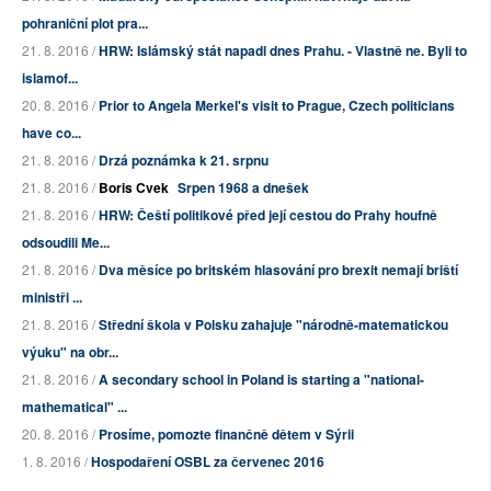
pohraniční plot pra...
21. 8. 2016 /
HRW: Islámský stát napadl dnes Prahu. - Vlastně ne. Byli to
islamof...
20. 8. 2016 /
Prior to Angela Merkel's visit to Prague, Czech politicians
have co...
21. 8. 2016 /
Drzá poznámka k 21. srpnu
21. 8. 2016 /
Boris Cvek
Srpen 1968 a dnešek
21. 8. 2016 /
HRW: Čeští politikové před její cestou do Prahy houfně
odsoudili Me...
21. 8. 2016 /
Dva měsíce po britském hlasování pro brexit nemají briští
ministři ...
21. 8. 2016 /
Střední škola v Polsku zahajuje "národně-matematickou
výuku" na obr...
21. 8. 2016 /
A secondary school in Poland is starting a "national-
mathematical" ...
20. 8. 2016 /
Prosíme, pomozte finančně dětem v Sýrii
1. 8. 2016 /
Hospodaření OSBL za červenec 2016