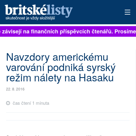
ě závisejí na finančních příspěvcích čtenářů. Prosíme,
PŘIHLÁSIT
AKTUÁLNÍ VYDÁNÍ
Navzdory americkému
ARCHIV
varování podniká syrský
režim nálety na Hasaku
ROZHOVORY
TÉMATA
22. 8. 2016
NEJČTENĚJŠÍ ZA 7 DNÍ
čas čtení 1 minuta
AUTOŘI
PŘÍSPĚVKY NA PROVOZ