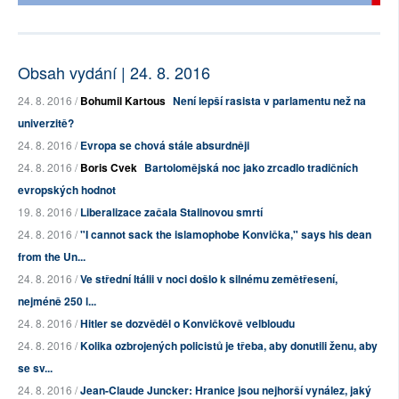
Obsah vydání | 24. 8. 2016
24. 8. 2016 /
Bohumil Kartous
Není lepší rasista v parlamentu než na
univerzitě?
24. 8. 2016 /
Evropa se chová stále absurdněji
24. 8. 2016 /
Boris Cvek
Bartolomějská noc jako zrcadlo tradičních
evropských hodnot
19. 8. 2016 /
Liberalizace začala Stalinovou smrtí
24. 8. 2016 /
"I cannot sack the islamophobe Konvička," says his dean
from the Un...
24. 8. 2016 /
Ve střední Itálii v noci došlo k silnému zemětřesení,
nejméně 250 l...
24. 8. 2016 /
Hitler se dozvěděl o Konvičkově velbloudu
24. 8. 2016 /
Kolika ozbrojených policistů je třeba, aby donutili ženu, aby
se sv...
24. 8. 2016 /
Jean-Claude Juncker: Hranice jsou nejhorší vynález, jaký