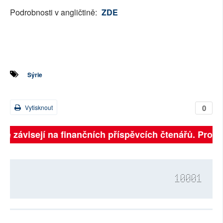
Podrobnosti v angličtině:
ZDE
Sýrie
0
Vytisknout
lně závisejí na finančních příspěvcích čtenářů. Prosím
10001