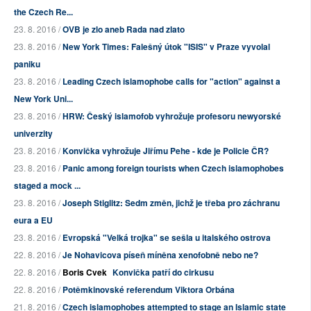
the Czech Re...
23. 8. 2016 /
OVB je zlo aneb Rada nad zlato
23. 8. 2016 /
New York Times: Falešný útok "ISIS" v Praze vyvolal
paniku
23. 8. 2016 /
Leading Czech islamophobe calls for "action" against a
New York Uni...
23. 8. 2016 /
HRW: Český islamofob vyhrožuje profesoru newyorské
univerzity
23. 8. 2016 /
Konvička vyhrožuje Jiřímu Pehe - kde je Policie ČR?
23. 8. 2016 /
Panic among foreign tourists when Czech islamophobes
staged a mock ...
23. 8. 2016 /
Joseph Stiglitz: Sedm změn, jichž je třeba pro záchranu
eura a EU
23. 8. 2016 /
Evropská "Velká trojka" se sešla u italského ostrova
22. 8. 2016 /
Je Nohavicova píseň míněna xenofobně nebo ne?
22. 8. 2016 /
Boris Cvek
Konvička patří do cirkusu
22. 8. 2016 /
Potěmkinovské referendum Viktora Orbána
21. 8. 2016 /
Czech islamophobes attempted to stage an Islamic state