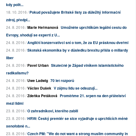
kdy polit...
18. 10. 2016 /
Pokud považujete Britské listy za důležitý informační
zdroj, předpl...
24. 8. 2016 /
Marie Heřmanová
Umožněte uprchlíkům legální cestu do
Evropy, shodují se experti z U...
24. 8. 2016 /
Angličtí konzervativci sní o tom, že za EU prásknou dveřmi
24. 8. 2016 /
Skotská ekonomika by v důsledku brexitu přišla o miliardy
liber
24. 8. 2016 /
Pavel Urban
Skutečně je Západ viníkem islamistického
radikalismu?
24. 8. 2016 /
Uwe Ladwig
70 let rozporů
24. 8. 2016 /
Václav Dušek
V zájmu lidu se odsuzují...
24. 8. 2016 /
Zdeňka Petáková
Proměňme 21. srpen na den přátelství
mezi lidmi
23. 8. 2016 /
O zahradníkovi, kterého zabili
23. 8. 2016 /
HRW: Český premiér se sice vyjadřuje o uprchlících méně
xenofobně n...
23. 8. 2016 /
Czech PM: "We do not want a strong muslim community in