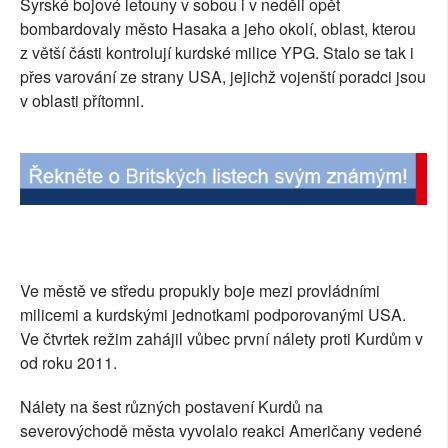
Syrské bojové letouny v sobou i v neděli opět
SOCIÁLNÍ SÍTĚ
bombardovaly město Hasaka a jeho okolí, oblast, kterou
z větší části kontrolují kurdské milice YPG. Stalo se tak i
RUBRIKY
přes varování ze strany USA, jejichž vojenští poradci jsou
v oblasti přítomni.
PLNÁ VERZE STRÁNEK
Ve městě ve středu propukly boje mezi provládními
milicemi a kurdskými jednotkami podporovanými USA.
Ve čtvrtek režim zahájil vůbec první nálety proti Kurdům v
od roku 2011.
Nálety na šest různých postavení Kurdů na
severovýchodě města vyvolalo reakci Američany vedené