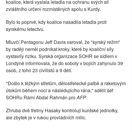
koalice, která vyslala letadla na ochranu svých sil
zvláštního určení rozmístěných spolu s Kurdy.
Bylo to poprvé, kdy koalice nasadila letadla proti
syrskému letectvu.
Mluvčí Pentagonu Jeff Davis varoval, že "syrský režim"
by raději neměl podnikat kroky, které by koaliční síly
vystavily riziku. Syrská organizace SOHR se sídlem v
Londýně informovala, že do soboty v bojích zahynulo 39
osob, z toho 23 civilistů a 9 dětí.
"Došlo k těžkým střetům, dělostřelecké palbě a raketovým
útokům během noci a následujícího rána," sdělil šéf
SOHRu Rámí Abdal Rahmán pro
AFP
.
Zhruba dvě třetiny Hasaky kontrolují kurdské jednotky,
ale zbytek je v rukou provládních milic.