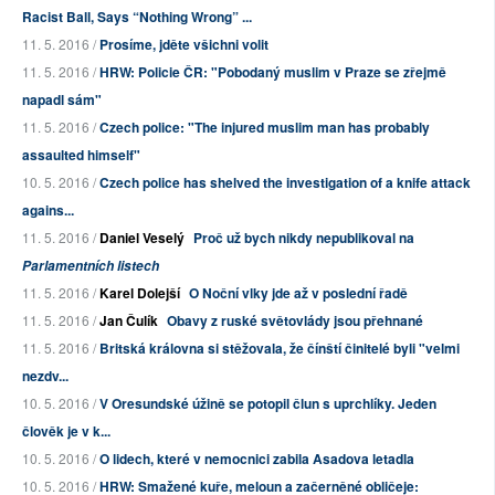
Racist Ball, Says “Nothing Wrong” ...
11. 5. 2016 /
Prosíme, jděte všichni volit
11. 5. 2016 /
HRW: Policie ČR: "Pobodaný muslim v Praze se zřejmě
napadl sám"
11. 5. 2016 /
Czech police: "The injured muslim man has probably
assaulted himself"
10. 5. 2016 /
Czech police has shelved the investigation of a knife attack
agains...
11. 5. 2016 /
Daniel Veselý
Proč už bych nikdy nepublikoval na
Parlamentních listech
11. 5. 2016 /
Karel Dolejší
O Noční vlky jde až v poslední řadě
11. 5. 2016 /
Jan Čulík
Obavy z ruské světovlády jsou přehnané
11. 5. 2016 /
Britská královna si stěžovala, že čínští činitelé byli "velmi
nezdv...
10. 5. 2016 /
V Oresundské úžině se potopil člun s uprchlíky. Jeden
člověk je v k...
10. 5. 2016 /
O lidech, které v nemocnici zabila Asadova letadla
10. 5. 2016 /
HRW: Smažené kuře, meloun a začerněné obličeje: