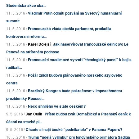
Studentská akce uka...
11. 5. 2016 /
Vladimir Putin odmítl pozvání na Světový humanitární
summit
11. 5. 2016 /
Francouzská vláda obešla parlament, protlačila
kontroverzní reformu...
11. 5. 2016 /
Karel Dolejší
Jak naservírovat francouzské dělnictvo Le
Penové na stříbrném podnose
11. 5. 2016 /
Francouzští muslimové vytvoří "theologický panel" k boji s
radikali...
11. 5. 2016 /
Požár zničil budovu plánovaného norského azylového
centra
11. 5. 2016 /
Brazilský Kongres bude pokračovat v impeachmentu
prezidentky Rousse...
11. 6. 2016 /
Něco shnilého ve státě českém?
9. 5. 2016 /
Jan Čulík
Příště budou zvát Domažlický a Plzeňský deník k
účasti na stavbě pl...
9. 5. 2016 /
Chcete si najít české "podnikatele" v Panama Papers?
10. 5. 2016 /
Trump "udělá výjimku" pro londýnského primátora Sadiqa