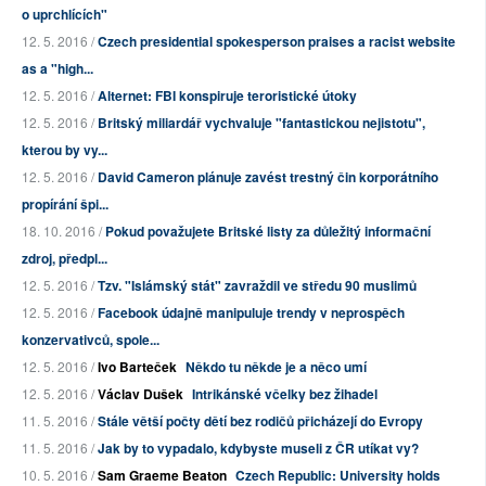
o uprchlících"
12. 5. 2016 /
Czech presidential spokesperson praises a racist website
as a "high...
12. 5. 2016 /
Alternet: FBI konspiruje teroristické útoky
12. 5. 2016 /
Britský miliardář vychvaluje "fantastickou nejistotu",
kterou by vy...
12. 5. 2016 /
David Cameron plánuje zavést trestný čin korporátního
propírání špi...
18. 10. 2016 /
Pokud považujete Britské listy za důležitý informační
zdroj, předpl...
12. 5. 2016 /
Tzv. "Islámský stát" zavraždil ve středu 90 muslimů
12. 5. 2016 /
Facebook údajně manipuluje trendy v neprospěch
konzervativců, spole...
12. 5. 2016 /
Ivo Barteček
Někdo tu někde je a něco umí
12. 5. 2016 /
Václav Dušek
Intrikánské včelky bez žihadel
11. 5. 2016 /
Stále větší počty dětí bez rodičů přicházejí do Evropy
11. 5. 2016 /
Jak by to vypadalo, kdybyste museli z ČR utíkat vy?
10. 5. 2016 /
Sam Graeme Beaton
Czech Republic: University holds