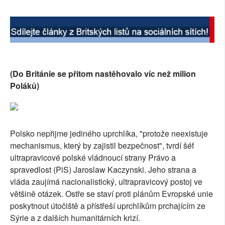
SOCIÁLNÍ SÍTĚ
RUBRIKY
PLNÁ VERZE STRÁNEK
(Do Británie se přitom nastěhovalo víc než milion
Poláků)
Polsko nepřijme jediného uprchlíka, "protože neexistuje
mechanismus, který by zajistil bezpečnost", tvrdí šéf
ultrapravicové polské vládnoucí strany Právo a
spravedlost (PiS) Jaroslaw Kaczynski. Jeho strana a
vláda zaujímá nacionalistický, ultrapravicový postoj ve
většině otázek. Ostře se staví proti plánům Evropské unie
poskytnout útočiště a přístřeší uprchlíkům prchajícím ze
Sýrie a z dalších humanitárních krizí.