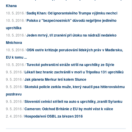
Khana
10. 5. 2016 /
Sadiq Khan: Od ignorantského Trumpa výjimku nechci
10. 5. 2016 /
Polsko z "bezpečnostních" důvodů nejpřijme jediného
uprchlíka
10. 5. 2016 /
Jeden mrtvý, tři zranění při útoku na nádraží nedaleko
Mnichova
10. 5. 2016 /
OSN ostře kritizuje porušování lidských práv v Maďarsku,
EU k tomu ...
10. 5. 2016 /
Turecké pohraniční stráže střílí na uprchlíky ze Sýrie
9. 5. 2016 /
Lékaři bez hranic zachránili v moři u Tripolisu 131 uprchlíků
9. 5. 2016 /
Jak planeta Merkur letí kolem Slunce
9. 5. 2016 /
Skotská policie zatkla muže, který naučil psa hitlerovskému
pozdravu
9. 5. 2016 /
Slovenští celníci stříleli na auto s uprchlíky, zranili Syřanku
9. 5. 2016 /
Cameron: Odchod Británie z EU by mohl vést k válce
2. 4. 2016 /
Hospodaření OSBL za březen 2016