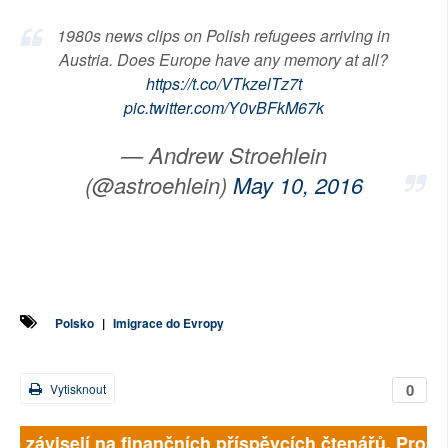
1980s news clips on Polish refugees arriving in
Austria. Does Europe have any memory at all?
https://t.co/VTkzelTz7t
pic.twitter.com/Y0vBFkM67k
— Andrew Stroehlein
(@astroehlein)
May 10, 2016
Polsko
|
Imigrace do Evropy
0
Vytisknout
lně závisejí na finančních příspěvcích čtenářů. Prosím