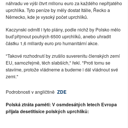
náhradu ve výši čtvrt milionu euro za každého nepřijatého
uprchlíka. Tyto peníze by měly dostat Itálie, Řecko a
Německo, kde je vysoký počet uprchlíků.
Kaczynski odmítl i tyto plány, podle nichž by Polsko mělo
buď přijmout pouhých 6500 uprchlíků, anebo uhradit
částku 1,6 miliardy euro pro humanitární akce.
"Takové rozhodnutí by zrušilo suverenitu členských zemí
EU, samozřejmě, těch slabších," řekl. "Proti tomu se
stavíme, protože vládneme a budeme i dál vládnout své
zemi."
Podrobnosti v angličtině
ZDE
Polská ztráta paměti: V osmdesátých letech Evropa
přijala desetitisíce polských uprchlíků: