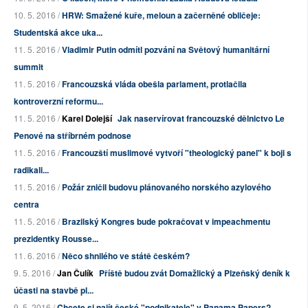
10. 5. 2016 /
HRW: Smažené kuře, meloun a začerněné obličeje:
Studentská akce uka...
11. 5. 2016 /
Vladimir Putin odmítl pozvání na Světový humanitární
summit
11. 5. 2016 /
Francouzská vláda obešla parlament, protlačila
kontroverzní reformu...
11. 5. 2016 /
Karel Dolejší
Jak naservírovat francouzské dělnictvo Le
Penové na stříbrném podnose
11. 5. 2016 /
Francouzští muslimové vytvoří "theologický panel" k boji s
radikali...
11. 5. 2016 /
Požár zničil budovu plánovaného norského azylového
centra
11. 5. 2016 /
Brazilský Kongres bude pokračovat v impeachmentu
prezidentky Rousse...
11. 6. 2016 /
Něco shnilého ve státě českém?
9. 5. 2016 /
Jan Čulík
Příště budou zvát Domažlický a Plzeňský deník k
účasti na stavbě pl...
9. 5. 2016 /
Chcete si najít české "podnikatele" v Panama Papers?