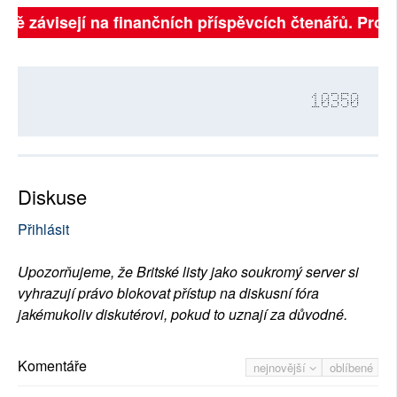
plně závisejí na finančních příspěvcích čtenářů. Prosí
10350
Diskuse
Přihlásit
Upozorňujeme, že Britské listy jako soukromý server si
vyhrazují právo blokovat přístup na diskusní fóra
jakémukoliv diskutérovi, pokud to uznají za důvodné.
Komentáře
nejnovější
oblíbené