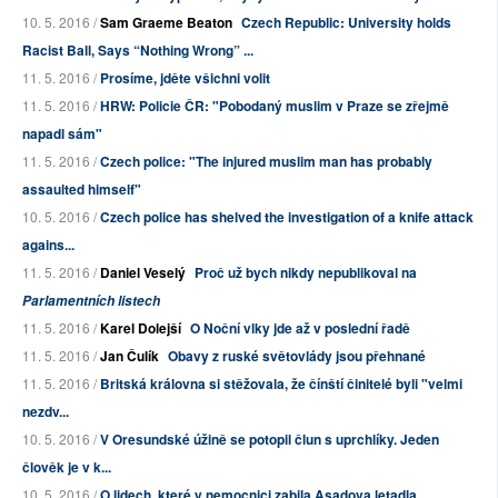
10. 5. 2016 /
Sam Graeme Beaton
Czech Republic: University holds
Racist Ball, Says “Nothing Wrong” ...
11. 5. 2016 /
Prosíme, jděte všichni volit
11. 5. 2016 /
HRW: Policie ČR: "Pobodaný muslim v Praze se zřejmě
napadl sám"
11. 5. 2016 /
Czech police: "The injured muslim man has probably
assaulted himself"
10. 5. 2016 /
Czech police has shelved the investigation of a knife attack
agains...
11. 5. 2016 /
Daniel Veselý
Proč už bych nikdy nepublikoval na
Parlamentních listech
11. 5. 2016 /
Karel Dolejší
O Noční vlky jde až v poslední řadě
11. 5. 2016 /
Jan Čulík
Obavy z ruské světovlády jsou přehnané
11. 5. 2016 /
Britská královna si stěžovala, že čínští činitelé byli "velmi
nezdv...
10. 5. 2016 /
V Oresundské úžině se potopil člun s uprchlíky. Jeden
člověk je v k...
10. 5. 2016 /
O lidech, které v nemocnici zabila Asadova letadla