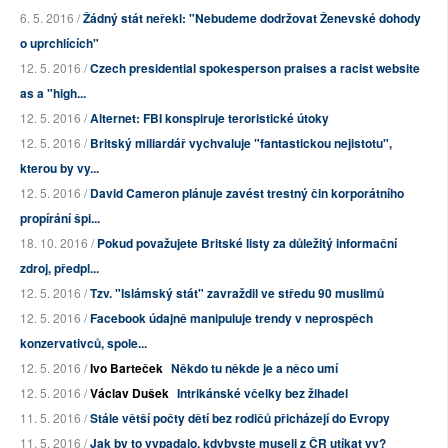
6. 5. 2016 /
Žádný stát neřekl: "Nebudeme dodržovat Ženevské dohody
o uprchlících"
12. 5. 2016 /
Czech presidential spokesperson praises a racist website
as a "high...
12. 5. 2016 /
Alternet: FBI konspiruje teroristické útoky
12. 5. 2016 /
Britský miliardář vychvaluje "fantastickou nejistotu",
kterou by vy...
12. 5. 2016 /
David Cameron plánuje zavést trestný čin korporátního
propírání špi...
18. 10. 2016 /
Pokud považujete Britské listy za důležitý informační
zdroj, předpl...
12. 5. 2016 /
Tzv. "Islámský stát" zavraždil ve středu 90 muslimů
12. 5. 2016 /
Facebook údajně manipuluje trendy v neprospěch
konzervativců, spole...
12. 5. 2016 /
Ivo Barteček
Někdo tu někde je a něco umí
12. 5. 2016 /
Václav Dušek
Intrikánské včelky bez žihadel
11. 5. 2016 /
Stále větší počty dětí bez rodičů přicházejí do Evropy
11. 5. 2016 /
Jak by to vypadalo, kdybyste museli z ČR utíkat vy?