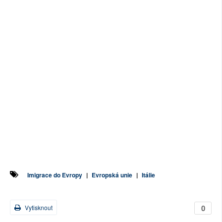
Imigrace do Evropy
|
Evropská unie
|
Itálie
0
Vytisknout