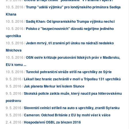
10. 5. 2016 /
Trump "udělá výjimku" pro londýnského primátora Sadiqa
Khana
10. 5. 2016 /
Sadiq Khan: Od ignorantského Trumpa výjimku nechci
10. 5. 2016 /
Polsko z "bezpečnostních" důvodů nejpřijme jediného
uprchlíka
10. 5. 2016 /
Jeden mrtvý, tři zranění při útoku na nádraží nedaleko
Mnichova
10. 5. 2016 /
OSN ostře kritizuje porušování lidských práv v Maďarsku,
EU k tomu ...
10. 5. 2016 /
Turecké pohraniční stráže střílí na uprchlíky ze Sýrie
9. 5. 2016 /
Lékaři bez hranic zachránili v moři u Tripolisu 131 uprchlíků
9. 5. 2016 /
Jak planeta Merkur letí kolem Slunce
9. 5. 2016 /
Skotská policie zatkla muže, který naučil psa hitlerovskému
pozdravu
9. 5. 2016 /
Slovenští celníci stříleli na auto s uprchlíky, zranili Syřanku
9. 5. 2016 /
Cameron: Odchod Británie z EU by mohl vést k válce
2. 4. 2016 /
Hospodaření OSBL za březen 2016