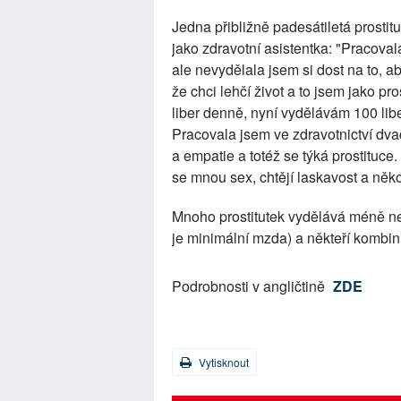
Jedna přibližně padesátiletá prostit
jako zdravotní asistentka: "Pracova
ale nevydělala jsem si dost na to, 
že chci lehčí život a to jsem jako pr
liber denně, nyní vydělávám 100 libe
Pracovala jsem ve zdravotnictví dva
a empatie a totéž se týká prostituce.
se mnou sex, chtějí laskavost a něko
Mnoho prostitutek vydělává méně než
je minimální mzda) a někteří kombinuj
Podrobnosti v angličtině
ZDE
Vytisknout