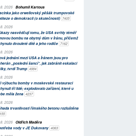
 8. 2026
Bohumil Kartous
acinka jako orwellovský pěšák trumpovské
titeze o demokracii (o skutečnosti)
7405
 8. 2026
kazy nasvědčují tomu, že USA svrhly téměř
novou bombu na obytný dům v Íránu, přičemž
hynulo dvouleté dítě a jeho rodiče
7162
 8. 2026
vá jednání mezi USA a Íránem jsou pro
herán „poslední šancí“, jak zabránit eskalaci
lky, tvrdí Trump
4984
 8. 2026
ři výbuchu bomby v moskevské restauraci
hynuli tři lidé; explodovalo zařízení, které u
ebe měla žena
4237
 8. 2026
hada trvanlivosti římského betonu rozluštěna
155
 8. 2026
Oldřich Maděra
potřeba vody v JE Dukovany
4063