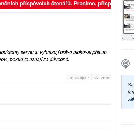
finančních příspěvcích čtenářů. Prosíme, přispějte. ➥
soukromý server si vyhrazují právo blokovat přístup
rovi, pokud to uznají za důvodné.
nejnovější
oblíbené
St
for
Ja