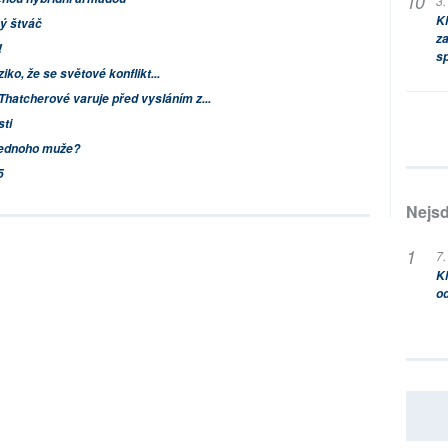
3.
Kl
ný štváč
za
!
s
ziko, že se světové konflikt...
Thatcherové varuje před vysláním z...
ti
jednoho muže?
5
Nejsd
7.
Kl
od