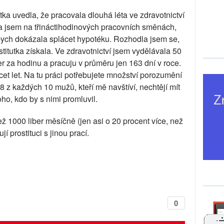
utka uvedla, že pracovala dlouhá léta ve zdravotnictví
la jsem na třináctihodinových pracovních směnách,
abych dokázala splácet hypotéku. Rozhodla jsem se,
ostitutka získala. Ve zdravotnictví jsem vydělávala 50
r za hodinu a pracuju v průměru jen 163 dní v roce.
cet let. Na tu práci potřebujete množství porozumění
 8 z každých 10 mužů, kteří mě navštíví, nechtějí mít
ho, kdo by s nimi promluvil.
 1000 liber měsíčně (jen asi o 20 procent více, než
í prostituci s jinou prací.
0