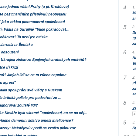
ase jednou všiml Prahy (a pí. Krnáčové)
1.
M
se bez finančních příspěvků neobejdou
an
“ jako základ postmoderní společnosti
3.
: Válka na Ukrajině "bude pokračovat...
Dů
očkovat? To není jen otázka.
tu
za
 Jaroslava Šestáka
4.
o odsouzení
No
Ukrajina získat ze Spojených arabských emirátů?
Te
ce tří krizí
vá
mů? Jiných lidí se na to vůbec neptáme
2.
u agresi"
P
za
alila spolupráci své vlády s Ruskem
s
 britská policie pro podezření ze ...
5.
gnorovat zoufalé lidi?
Zá
ka Kováře byla vlastně "společností, co se na něj...
4
vládne dementní lidstvo umělá inteligence?
3.
gazety
: Malofějevův podíl na vzniku plánu roz...
S
enou hybridní armádou