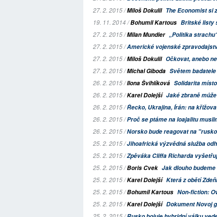
27. 2. 2015 /
Miloš Dokulil
The Economist si z
19. 11. 2014 /
Bohumil Kartous
Britské listy
27. 2. 2015 /
Milan Mundier
„Politika strachu
27. 2. 2015 /
Americké vojenské zpravodajství
27. 2. 2015 /
Miloš Dokulil
Očkovat, anebo ne
27. 2. 2015 /
Michal Giboda
Světem badatele
26. 2. 2015 /
Ilona Švihlíková
Solidarita míst
26. 2. 2015 /
Karel Dolejší
Jaké zbraně může 
26. 2. 2015 /
Řecko, Ukrajina, Írán: na křižovat
26. 2. 2015 /
Proč se ptáme na loajalitu musli
26. 2. 2015 /
Norsko bude reagovat na "rusko
25. 2. 2015 /
Jihoafrická výzvědná služba odh
25. 2. 2015 /
Zpěváka Cliffa Richarda vyšetřuje
25. 2. 2015 /
Boris Cvek
Jak dlouho budeme i
25. 2. 2015 /
Karel Dolejší
Která z obětí Zdeň
25. 2. 2015 /
Bohumil Kartous
Non-fiction: O
25. 2. 2015 /
Karel Dolejší
Dokument
Novoj 
25. 2. 2015 /
Rusko bojuje hybridní válku ved