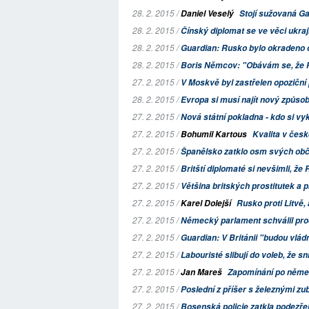
28. 2. 2015 /
Daniel Veselý
Stojí sužovaná Ga
28. 2. 2015 /
Čínský diplomat se ve věci ukraji
28. 2. 2015 /
Guardian:
Rusko bylo okradeno o 
28. 2. 2015 /
Boris Němcov: "Obávám se, že Puti
27. 2. 2015 /
V Moskvě byl zastřelen opoziční
28. 2. 2015 /
Evropa si musí najít nový způs
27. 2. 2015 /
Nová státní pokladna - kdo si vy
27. 2. 2015 /
Bohumil Kartous
Kvalita v česk
27. 2. 2015 /
Španělsko zatklo osm svých občan
27. 2. 2015 /
Britští diplomaté si nevšimli, ž
27. 2. 2015 /
Většina britských prostitutek a p
27. 2. 2015 /
Karel Dolejší
Rusko proti Litvě, 
27. 2. 2015 /
Německý parlament schválil pro
27. 2. 2015 /
Guardian
: V Británii "budou vládn
27. 2. 2015 /
Labouristé slibují do voleb, že sn
27. 2. 2015 /
Jan Mareš
Zapomínání po něm
27. 2. 2015 /
Poslední z příšer s železnými zu
27. 2. 2015 /
Bosenská policie zatkla podezřel