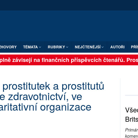
ZHOVORY
TÉMATA
RUBRIKY
NEJČTENĚJŠÍ
AUTOŘI
PŘÍ
lně závisejí na finančních příspěvcích čtenářů. Prosím
prostitutek a prostitutů
e zdravotnictví, ve
aritativní organizace
Všec
Brit
Primár
komerc