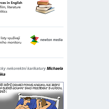
icky nekorektní karikatury
Michaela
áka