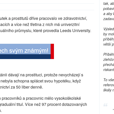
tak, a
pobavi
a aby 
utek a prostitutů dříve pracovalo ve zdravotnictví,
zadava
zacích a více než třetina z nich má univerzitní
Výsled
uálního průmyslu, které provedla Leeds University.
by moh
příběh
větší 
Příběh
zlehčo
přechá
riskant
ánii dávají na prostituci, protože nevycházejí s
To vše
e nebyla schopna splácet svou hypotéku, když
refero
nictví za 50 liber denně.
škály 
h pracovníků a pracovnic mělo vysokoškolské
graduální titul. Více než 97 procent dotazovaných
.