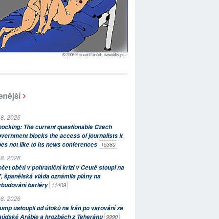
enější
 8. 2026
ocking: The current questionable Czech
vernment blocks the access of journalists it
es not like to its news conferences
15380
 8. 2026
čet obětí v pohraniční krizi v Ceutě stoupl na
, španělská vláda oznámila plány na
ybudování bariéry
11409
 8. 2026
ump ustoupil od útoků na Írán po varování ze
aúdské Arábie a hrozbách z Teheránu
9990