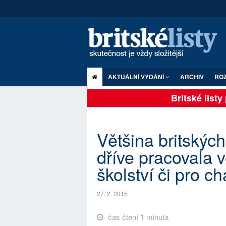
AKTUÁLNÍ VYDÁNÍ
ARCHIV
RO
Britské listy p
Většina britských 
dříve pracovala v
školství či pro ch
27. 2. 2015
čas čtení 1 minuta