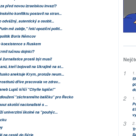
za před novou izraelskou invazí?
nského konfliktu postavil na stran...
odvážný, autentický a osobit...
n mě zabije," řekl opoziční politi...
 politik Boris Němcov
ob koexistence s Ruskem
krmil tučnou dojnici?
Nejčt
é žurnalistice prostě být musí!
ů, kteří bojovali na Ukrajině na st...
1.
e Rusko anektuje Krym, protože neum...
Sh
rostitutů dříve pracovala ve zdrav...
go
aneb Lupič křičí "Chyťte lupiče!"
do
dloužení "záchranného balíčku" pro Řecko
1.
Po
out skotští nacionalisté s ...
67
íží univerzitní školné na "pouhýc...
v
ecku
2.
by
Tr
S
é na cestě do Sýrie