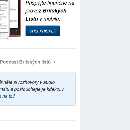
Přispějte finančně na
provoz
Britských
Listů
v mobilu.
CHCI PŘISPĚT
Podcast Britských listů
áhněte si rozhovory v audio
mátu a poslouchejte je kdekoliv.
k na to?