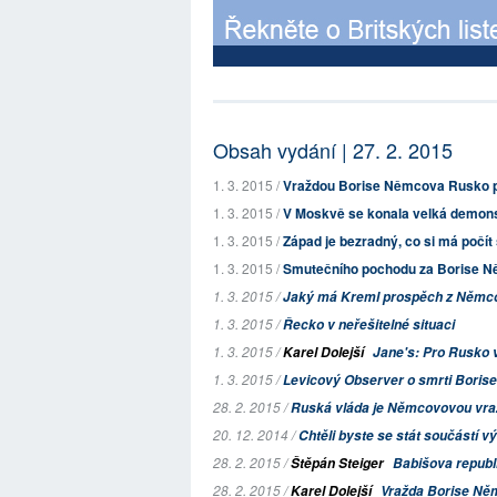
Obsah vydání | 27. 2. 2015
1. 3. 2015 /
Vraždou Borise Němcova Rusko p
1. 3. 2015 /
V Moskvě se konala velká demons
1. 3. 2015 /
Západ je bezradný, co si má počít
1. 3. 2015 /
Smutečního pochodu za Borise N
1. 3. 2015 /
Jaký má Kreml prospěch z Němc
1. 3. 2015 /
Řecko v neřešitelné situaci
1. 3. 2015 /
Karel Dolejší
Jane's
: Pro Rusko v
1. 3. 2015 /
Levicový
Observer
o smrti Boris
28. 2. 2015 /
Ruská vláda je Němcovovou vra
20. 12. 2014 /
Chtěli byste se stát součástí vý
28. 2. 2015 /
Štěpán Steiger
Babišova republ
28. 2. 2015 /
Karel Dolejší
Vražda Borise Ně