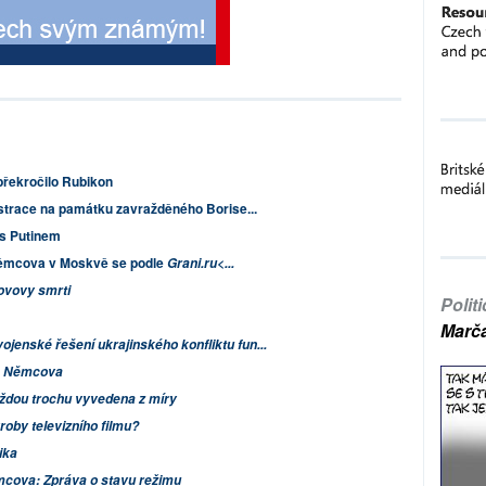
řekročilo Rubikon
trace na památku zavražděného Borise...
 s Putinem
ěmcova v Moskvě se podle
Grani.ru<...
ovovy smrti
Polit
Marč
ojenské řešení ukrajinského konfliktu fun...
e Němcova
ždou trochu vyvedena z míry
roby televizního filmu?
ika
mcova: Zpráva o stavu režimu