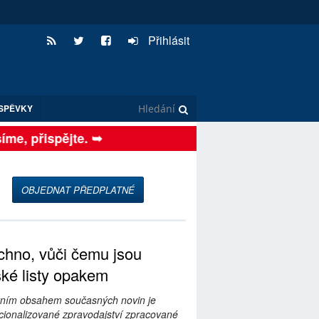
Přihlásit
SPĚVKY
e, přispějte. ➥
OBJEDNAT PŘEDPLATNÉ
hno, vůči čemu jsou
ské listy opakem
ním obsahem současných novin je
ionalizované zpravodajství zpracované