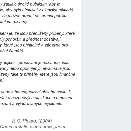
by zaujalo široké publikum, aby je
lo, aby bylo efektivní z hlediska nákladů
bylo možno prodat pozornost publika
telům reklamy.
kem je, že jsou přehlíženy příběhy, které
ly pohoršit, a přednost dostávají
y, které jsou přijatelné a zábavné pro
počet čtenářů.
y, jejichž zpracování je nákladné, jsou
vány nebo opomíjeny, nevšímavě jsou
zeny také ty příběhy, které jsou finančně
ní.
 vede k homogenizaci obsahu novin, k
vání o bezpečných otázkách a omezení
názorů a vyjadřovaných myšlenek.
R.G. Picard, (2004)
“Commercialism and newspaper