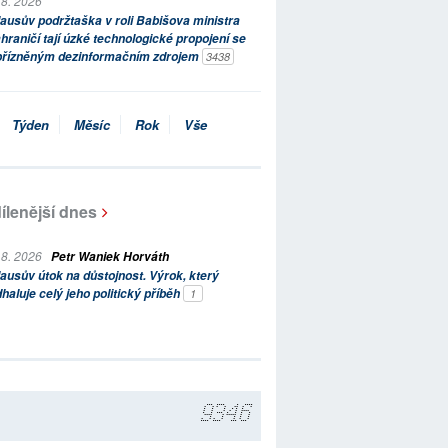
 8. 2026
ausův podržtaška v roli Babišova ministra
hraničí tají úzké technologické propojení se
přízněným dezinformačním zdrojem
3438
Týden
Měsíc
Rok
Vše
ílenější dnes
 8. 2026
Petr Waniek Horváth
ausův útok na důstojnost. Výrok, který
haluje celý jeho politický příběh
1
9346