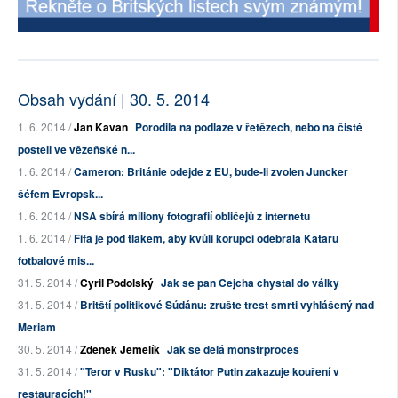
Obsah vydání | 30. 5. 2014
1. 6. 2014 /
Jan Kavan
Porodila na podlaze v řetězech, nebo na čisté
posteli ve vězeňské n...
1. 6. 2014 /
Cameron: Británie odejde z EU, bude-li zvolen Juncker
šéfem Evropsk...
1. 6. 2014 /
NSA sbírá miliony fotografií obličejů z internetu
1. 6. 2014 /
Fifa je pod tlakem, aby kvůli korupci odebrala Kataru
fotbalové mis...
31. 5. 2014 /
Cyril Podolský
Jak se pan Cejcha chystal do války
31. 5. 2014 /
Britští politikové Súdánu: zrušte trest smrti vyhlášený nad
Meriam
30. 5. 2014 /
Zdeněk Jemelík
Jak se dělá monstrproces
31. 5. 2014 /
"Teror v Rusku": "Diktátor Putin zakazuje kouření v
restauracích!"