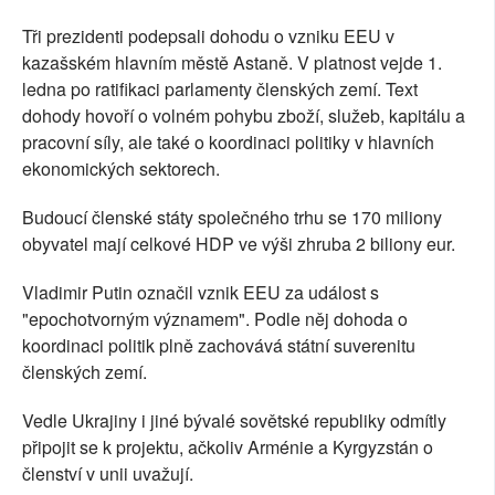
Tři prezidenti podepsali dohodu o vzniku EEU v
kazašském hlavním městě Astaně. V platnost vejde 1.
ledna po ratifikaci parlamenty členských zemí. Text
dohody hovoří o volném pohybu zboží, služeb, kapitálu a
pracovní síly, ale také o koordinaci politiky v hlavních
ekonomických sektorech.
Budoucí členské státy společného trhu se 170 miliony
obyvatel mají celkové HDP ve výši zhruba 2 biliony eur.
Vladimir Putin označil vznik EEU za událost s
"epochotvorným významem". Podle něj dohoda o
koordinaci politik plně zachovává státní suverenitu
členských zemí.
Vedle Ukrajiny i jiné bývalé sovětské republiky odmítly
připojit se k projektu, ačkoliv Arménie a Kyrgyzstán o
členství v unii uvažují.