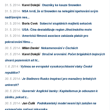
31. 5. 2014 /
Karel Dolejší
Otazníky ke kauze Snowden
31. 5. 2014 /
NSA tvrdí, že si Snowden na nelegální špehování svým
nadřízeným nes...
31. 5. 2014 /
Boris Cvek
Sobectví stupidních majitelů sekaček
31. 5. 2014 /
USA: Čína destabilizuje region Jihočínského moře
31. 5. 2014 /
Americká filmová asociace zakázala plakát pro
pokračování filmu
...
30. 5. 2014 /
Milan Daniel
Nekamenování v Čechách
31. 5. 2014 /
Karel Dolejší
Stručné srovnání: Počet brigádních bojových
útvarů pozemních sil hl...
1. 6. 2014 /
Vyhnou se evropské vysokorychlostní vlaky České
republice?
30. 5. 2014 /
Je Stalinovo Rusko inspirací pro manažery britských
univerzit?
30. 5. 2014 /
Guvernér Anglické banky: Kapitalismus je odsouzen k
zániku, pokud z...
30. 5. 2014 /
Jan Čulík
Podnikatelský model nesmí být založen na
existenčním zničení zákazníka