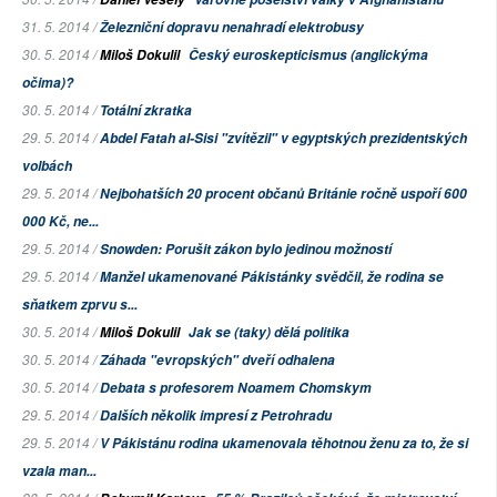
31. 5. 2014 /
Železniční dopravu nenahradí elektrobusy
30. 5. 2014 /
Miloš Dokulil
Český euroskepticismus (anglickýma
očima)?
30. 5. 2014 /
Totální zkratka
29. 5. 2014 /
Abdel Fatah al-Sisi "zvítězil" v egyptských prezidentských
volbách
29. 5. 2014 /
Nejbohatších 20 procent občanů Británie ročně uspoří 600
000 Kč, ne...
29. 5. 2014 /
Snowden: Porušit zákon bylo jedinou možností
29. 5. 2014 /
Manžel ukamenované Pákistánky svědčil, že rodina se
sňatkem zprvu s...
30. 5. 2014 /
Miloš Dokulil
Jak se (taky) dělá politika
30. 5. 2014 /
Záhada "evropských" dveří odhalena
30. 5. 2014 /
Debata s profesorem Noamem Chomskym
29. 5. 2014 /
Dalších několik impresí z Petrohradu
29. 5. 2014 /
V Pákistánu rodina ukamenovala těhotnou ženu za to, že si
vzala man...