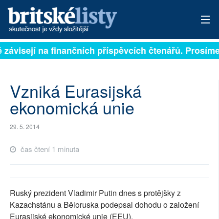
ě závisejí na finančních příspěvcích čtenářů. Prosíme,
PŘIHLÁSIT
AKTUÁLNÍ VYDÁNÍ
Vzniká Eurasijská
ARCHIV
ekonomická unie
ROZHOVORY
29. 5. 2014
TÉMATA
čas čtení 1 minuta
NEJČTENĚJŠÍ ZA 7 DNÍ
AUTOŘI
Ruský prezident Vladimir Putin dnes s protějšky z
Kazachstánu a Běloruska podepsal dohodu o založení
PŘÍSPĚVKY NA PROVOZ
Eurasijské ekonomické unie (EEU).