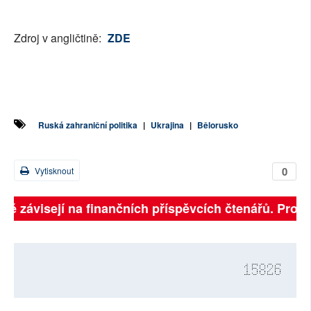
Zdroj v angličtině:
ZDE
Ruská zahraniční politika
|
Ukrajina
|
Bělorusko
0
Vytisknout
lně závisejí na finančních příspěvcích čtenářů. Prosím
15826