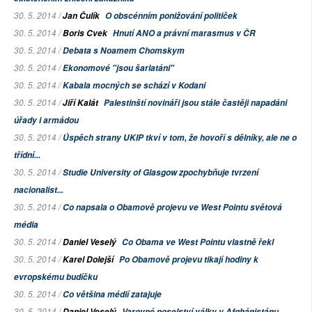
30. 5. 2014 /
Jan Čulík
O obscénním ponižování političek
30. 5. 2014 /
Boris Cvek
Hnutí ANO a právní marasmus v ČR
30. 5. 2014 /
Debata s Noamem Chomskym
30. 5. 2014 /
Ekonomové "jsou šarlatáni"
30. 5. 2014 /
Kabala mocných se schází v Kodani
30. 5. 2014 /
Jiří Kalát
Palestinští novináři jsou stále častěji napadáni
úřady i armádou
30. 5. 2014 /
Úspěch strany UKIP tkví v tom, že hovoří s dělníky, ale ne o
třídní...
30. 5. 2014 /
Studie
University of Glasgow
zpochybňuje tvrzení
nacionalist...
30. 5. 2014 /
Co napsala o Obamově projevu ve West Pointu světová
média
30. 5. 2014 /
Daniel Veselý
Co Obama ve West Pointu vlastně řekl
30. 5. 2014 /
Karel Dolejší
Po Obamově projevu tikají hodiny k
evropskému budíčku
30. 5. 2014 /
Co většina médií zatajuje
30. 5. 2014 /
Daniel Veselý
Varovné poselství války v Afghánistánu