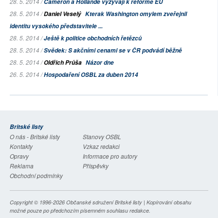
28. 5. 2014 /
Cameron a Hollande vyzývají k reformě EU
28. 5. 2014 /
Daniel Veselý
Kterak Washington omylem zveřejnil
identitu vysokého představitele ...
28. 5. 2014 /
Ještě k politice obchodních řetězců
28. 5. 2014 /
Svědek: S akčními cenami se v ČR podvádí běžně
28. 5. 2014 /
Oldřich Průša
Názor dne
26. 5. 2014 /
Hospodaření OSBL za duben 2014
Britské listy
O nás - Britské listy
Stanovy OSBL
Kontakty
Vzkaz redakci
Opravy
Informace pro autory
Reklama
Příspěvky
Obchodní podmínky
Copyright © 1996-2026
Občanské sdružení Britské listy
| Kopírování obsahu
možné pouze po předchozím písemném souhlasu redakce.