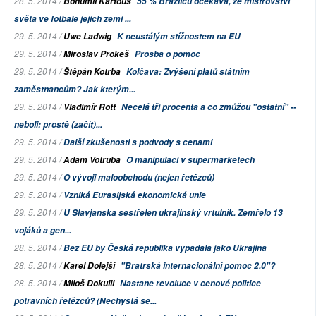
28. 5. 2014 /
Bohumil Kartous
55 % Brazilců očekává, že mistrovství
světa ve fotbale jejich zemi ...
29. 5. 2014 /
Uwe Ladwig
K neustálým stížnostem na EU
29. 5. 2014 /
Miroslav Prokeš
Prosba o pomoc
29. 5. 2014 /
Štěpán Kotrba
Kolčava: Zvýšení platů státním
zaměstnancům? Jak kterým...
29. 5. 2014 /
Vladimír Rott
Necelá tři procenta a co zmůžou "ostatní" --
neboli: prostě (začít)...
29. 5. 2014 /
Další zkušenosti s podvody s cenami
29. 5. 2014 /
Adam Votruba
O manipulaci v supermarketech
29. 5. 2014 /
O vývoji maloobchodu (nejen řetězců)
29. 5. 2014 /
Vzniká Eurasijská ekonomická unie
29. 5. 2014 /
U Slavjanska sestřelen ukrajinský vrtulník. Zemřelo 13
vojáků a gen...
28. 5. 2014 /
Bez EU by Česká republika vypadala jako Ukrajina
28. 5. 2014 /
Karel Dolejší
"Bratrská internacionální pomoc 2.0"?
28. 5. 2014 /
Miloš Dokulil
Nastane revoluce v cenové politice
potravních řetězců? (Nechystá se...