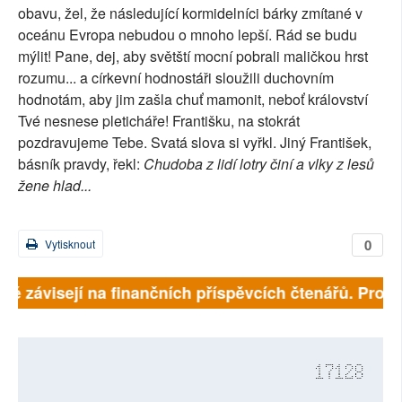
obavu, žel, že následující kormidelníci bárky zmítané v
oceánu Evropa nebudou o mnoho lepší. Rád se budu
mýlit! Pane, dej, aby světští mocní pobrali maličkou hrst
rozumu... a církevní hodnostáři sloužili duchovním
hodnotám, aby jim zašla chuť mamonit, neboť království
Tvé nesnese pleticháře! Františku, na stokrát
pozdravujeme Tebe. Svatá slova si vyřkl. Jiný František,
básník pravdy, řekl:
Chudoba z lidí lotry činí a vlky z lesů
žene hlad...
0
Vytisknout
lně závisejí na finančních příspěvcích čtenářů. Prosí
17128