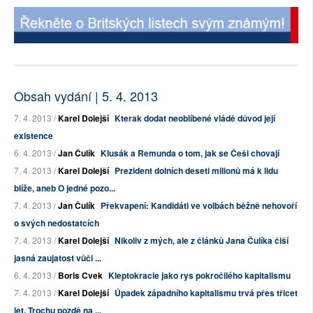
Obsah vydání | 5. 4. 2013
7. 4. 2013 /
Karel Dolejší
Kterak dodat neoblíbené vládě důvod její
existence
6. 4. 2013 /
Jan Čulík
Klusák a Remunda o tom, jak se Češi chovají
7. 4. 2013 /
Karel Dolejší
Prezident dolních deseti milionů má k lidu
blíže, aneb O jedné pozo...
7. 4. 2013 /
Jan Čulík
Překvapení: Kandidáti ve volbách běžně nehovoří
o svých nedostatcích
7. 4. 2013 /
Karel Dolejší
Nikoliv z mých, ale z článků Jana Čulíka čiší
jasná zaujatost vůči ...
6. 4. 2013 /
Boris Cvek
Kleptokracie jako rys pokročilého kapitalismu
7. 4. 2013 /
Karel Dolejší
Úpadek západního kapitalismu trvá přes třicet
let. Trochu pozdě na ...