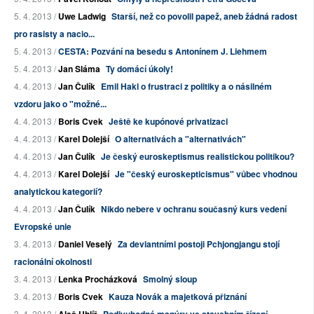
5. 4. 2013 /
Uwe Ladwig
Starší, než co povolil papež, aneb žádná radost
pro rasisty a nacio...
5. 4. 2013 /
CESTA: Pozvání na besedu s Antonínem J. Liehmem
5. 4. 2013 /
Jan Sláma
Ty domácí úkoly!
4. 4. 2013 /
Jan Čulík
Emil Hakl o frustraci z politiky a o násilném
vzdoru jako o "možné...
4. 4. 2013 /
Boris Cvek
Ještě ke kupónové privatizaci
4. 4. 2013 /
Karel Dolejší
O alternativách a "alternativách"
4. 4. 2013 /
Jan Čulík
Je český euroskeptismus realistickou politikou?
4. 4. 2013 /
Karel Dolejší
Je "český euroskepticismus" vůbec vhodnou
analytickou kategorií?
4. 4. 2013 /
Jan Čulík
Nikdo nebere v ochranu současný kurs vedení
Evropské unie
3. 4. 2013 /
Daniel Veselý
Za deviantními postoji Pchjongjangu stojí
racionální okolnosti
3. 4. 2013 /
Lenka Procházková
Smolný sloup
3. 4. 2013 /
Boris Cvek
Kauza Novák a majetková přiznání
3. 4. 2013 /