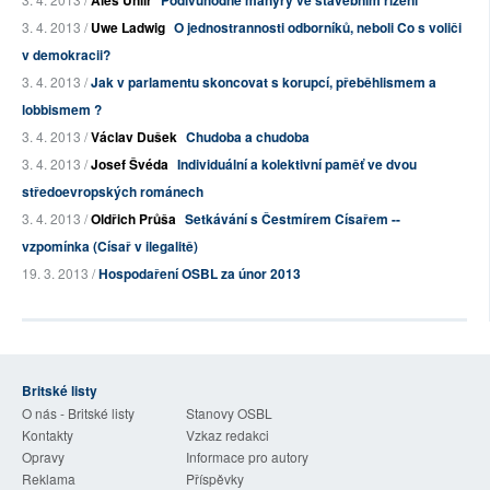
Aleš Uhlíř
Podivuhodné manýry ve stavebním řízení
3. 4. 2013 /
Uwe Ladwig
O jednostrannosti odborníků, neboli Co s voliči
v demokracii?
3. 4. 2013 /
Jak v parlamentu skoncovat s korupcí, přeběhlismem a
lobbismem ?
3. 4. 2013 /
Václav Dušek
Chudoba a chudoba
3. 4. 2013 /
Josef Švéda
Individuální a kolektivní paměť ve dvou
středoevropských románech
3. 4. 2013 /
Oldřich Průša
Setkávání s Čestmírem Císařem --
vzpomínka (Císař v ilegalitě)
19. 3. 2013 /
Hospodaření OSBL za únor 2013
Britské listy
O nás - Britské listy
Stanovy OSBL
Kontakty
Vzkaz redakci
Opravy
Informace pro autory
Reklama
Příspěvky