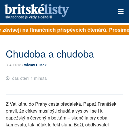
ě závisejí na finančních příspěvcích čtenářů. Prosíme,
PŘIHLÁSIT
AKTUÁLNÍ VYDÁNÍ
Chudoba a chudoba
ARCHIV
3. 4. 2013 /
Václav Dušek
ROZHOVORY
čas čtení 1 minuta
TÉMATA
NEJČTENĚJŠÍ ZA 7 DNÍ
Z Vatikánu do Prahy cesta předaleká. Papež František
AUTOŘI
pravil, že církev musí býti chudá a vyslovil se i k
papežským červeným botkám -- skončila prý doba
PŘÍSPĚVKY NA PROVOZ
karnevalu, tak nějak to řekl sluha Boží, obdivovatel