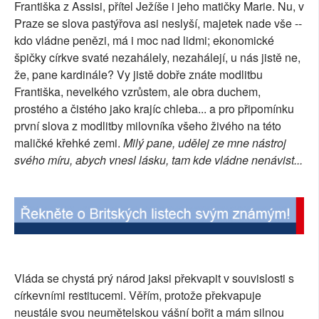
Františka z Assisi, přítel Ježíše i jeho matičky Marie. Nu, v
SOCIÁLNÍ SÍTĚ
Praze se slova pastýřova asi neslyší, majetek nade vše --
kdo vládne penězi, má i moc nad lidmi; ekonomické
RUBRIKY
špičky církve svaté nezahálely, nezahálejí, u nás jistě ne,
že, pane kardinále? Vy jistě dobře znáte modlitbu
PLNÁ VERZE STRÁNEK
Františka, nevelkého vzrůstem, ale obra duchem,
prostého a čistého jako krajíc chleba... a pro připomínku
první slova z modlitby milovníka všeho živého na této
maličké křehké zemi.
Milý pane, udělej ze mne nástroj
svého míru, abych vnesl lásku, tam kde vládne nenávist...
Vláda se chystá prý národ jaksi překvapit v souvislosti s
církevními restitucemi. Věřím, protože překvapuje
neustále svou neumětelskou vášní bořit a mám silnou