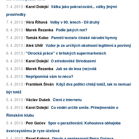
7. 4. 2013 /
Karel Dolejší
Válka jako pokračování... války jinými
prostředky
7. 4. 2013 /
Věra Říhová
Volby v 90. letech - Díl druhý
6. 4. 2013 /
Marek Řezanka
Podle jakých not?
7. 4. 2013 /
Tomáš Koloc
Paměti textaře čínské národní hymny
5. 4. 2013 /
Aleš Uhlíř
Vzdor je za určitých okolností legitimní a povinný
6. 4. 2013 /
"Otrocká práce" v britských supermarketech
6. 4. 2013 /
Karel Dolejší
O středověké Středozemi
5. 4. 2013 /
Marek Řezanka
Jak se do lesa (ne)volá
5. 4. 2013 /
Nepřipomíná vám to něco?
5. 4. 2013 /
František Štván
Když dva politici chtějí totéž, tak to nemusí
být totéž
5. 4. 2013 /
Václav Dušek
Čtení z internetu
5. 4. 2013 /
Karel Dolejší
Co vědět určitě smíte. Přinejmenším o
Římském klubu
5. 4. 2013 /
Petr Gočev
Spor o parazitování: Kohoutova obhajoba
švarcsystému je ryze účelová
5. 4. 2013 /
Pavel Kohout
Omyly a nepřesnosti Petra Gočeva