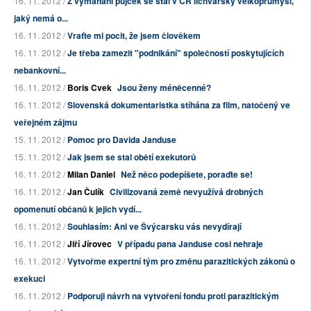
16. 11. 2012 /
Z vymáhání půjček se stal v ČR lichvářský velkoprůmysl,
jaký nemá o...
16. 11. 2012 /
Vraťte mi pocit, že jsem člověkem
16. 11. 2012 /
Je třeba zamezit "podnikání" společností poskytujících
nebankovní...
16. 11. 2012 /
Boris Cvek
Jsou ženy méněcenné?
16. 11. 2012 /
Slovenská dokumentaristka stíhána za film, natočený ve
veřejném zájmu
15. 11. 2012 /
Pomoc pro Davida Janduse
15. 11. 2012 /
Jak jsem se stal obětí exekutorů
16. 11. 2012 /
Milan Daniel
Než něco podepíšete, poraďte se!
16. 11. 2012 /
Jan Čulík
Civilizovaná země nevyužívá drobných
opomenutí občanů k jejich vydí...
16. 11. 2012 /
Souhlasím: Ani ve Švýcarsku vás nevydírají
16. 11. 2012 /
Jiří Jírovec
V případu pana Janduse cosi nehraje
16. 11. 2012 /
Vytvořme expertní tým pro změnu parazitických zákonů o
exekuci
16. 11. 2012 /
Podporuji návrh na vytvoření fondu proti parazitickým