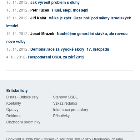
15. 11. 2012 /
Jak vyřešit problém s dluhy
15. 11. 2012 /
Petr Tuček
Hluší, slepí, lhostejní
15. 11. 2012 /
Jiří Kalát
Válka je zpět: Gaza hoří pod nálety izraelských
letadel
15. 11. 2012 /
Josef Mrázek
Nechtějme generální stávku, ale rovnou
nové volby
15. 11. 2012 /
Demonstrace za vysoké školy: 17. listopadu
4. 10. 2012 /
Hospodaření OSBL za září 2012
Britské listy
O nás - Britské listy
Stanovy OSBL
Kontakty
Vzkaz redakci
Opravy
Informace pro autory
Reklama
Příspěvky
Obchodní podmínky
Copyright © 1996-2026
Občanské sdružení Britské listy
| Kopírování obsahu