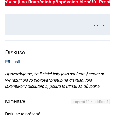
ě závisejí na finančních příspěvcích čtenářů. Prosíme,
32455
Diskuse
Přihlásit
Upozorňujeme, že Britské listy jako soukromý server si
vyhrazují právo blokovat přístup na diskusní fóra
jakémukoliv diskutérovi, pokud to uznají za důvodné.
Komentáře
nejnovější
oblíbené
Diskuse je prázdná.