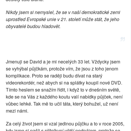
SOCIÁLNÍ SÍTĚ
Nikdy jsem si nemyslel, že se v naší demokratické zemi
uprostřed Evropské unie v 21. století může stát, že jeho
RUBRIKY
obyvatelé budou hladovět.
PLNÁ VERZE STRÁNEK
Jmenuji se David a je mi necelých 33 let. Vždycky jsem
se vyhýbal půjčkám, protože vím, že jsou z toho jenom
komplikace. Proto se raději budu dívat na starý
videorekordér, než abych si na splátky koupil nové DVD.
Tímto heslem se snažím řídit, i když to v dnešním světě,
kde se na Vás z každého koutu valí nabídky půjček, není
vůbec lehké. Tak mě to učil táta, který bohužel, už není
mezi námi.
Za celý život jsem si vzal jedinou půjčku a to v roce 2005,
kdy jsme si našli s přítelkyní větší podnájem, protože se