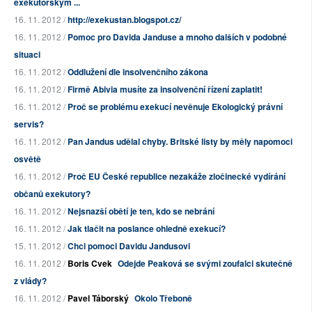
exekutorským ...
16. 11. 2012 /
http://exekustan.blogspot.cz/
16. 11. 2012 /
Pomoc pro Davida Janduse a mnoho dalších v podobné
situaci
16. 11. 2012 /
Oddlužení dle insolvenčního zákona
16. 11. 2012 /
Firmě Abivia musíte za insolvenční řízení zaplatit!
16. 11. 2012 /
Proč se problému exekucí nevěnuje Ekologický právní
servis?
16. 11. 2012 /
Pan Jandus udělal chyby. Britské listy by měly napomoci
osvětě
16. 11. 2012 /
Proč EU České republice nezakáže zločinecké vydírání
občanů exekutory?
16. 11. 2012 /
Nejsnazší obětí je ten, kdo se nebrání
16. 11. 2012 /
Jak tlačit na poslance ohledně exekucí?
15. 11. 2012 /
Chci pomoci Davidu Jandusovi
16. 11. 2012 /
Boris Cvek
Odejde Peaková se svými zoufalci skutečně
z vlády?
16. 11. 2012 /
Pavel Táborský
Okolo Třeboně