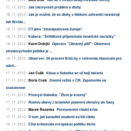
17. 11. 2012 /
Jak (ne)vyřešit problém s dluhy
18. 11. 2012 /
Jak je možné, že se dluhy v blízkém zahraničí nestávají
tak likvida...
18. 11. 2012 /
ČT jako "zmanipulovaná žumpa"
18. 11. 2012 /
Kubera: "Švihlíková připomínala fanatické nacistky"
18. 11. 2012 /
Karel Dolejší
Operace "
": Obamova
Obranný pilíř
středovýchodní politika je ...
18. 11. 2012 /
: 56 procent Britů by v referendu hlasovalo pro
Observer
odch...
17. 11. 2012 /
Jan Čulík
Klaus a Sobotka se už bojí občanů
17. 11. 2012 /
Boris Cvek
Dnešní režim v ČR: Zapomeňte na
současnost
17. 11. 2012 /
Přemysl Sobotka: "Život je krásný"
17. 11. 2012 /
Rostou obavy z izraelské pozemní ofenzívy do Gazy
17. 11. 2012 /
Marek Řezanka
Permanentní vládní krize
17. 11. 2012 /
O tom, jak kanadští studenti svrhli vládu
16. 11. 2012 /
Čína kritizovala evropskou politiku škrtů