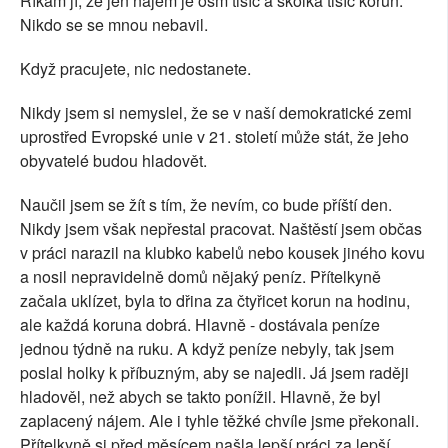
Říkám jí, že jen nájem je osm tisíc a školka tisíc korun.
Nikdo se se mnou nebavil.
Když pracujete, nic nedostanete.
Nikdy jsem si nemyslel, že se v naší demokratické zemi
uprostřed Evropské unie v 21. století může stát, že jeho
obyvatelé budou hladovět.
Naučil jsem se žít s tím, že nevím, co bude příští den.
Nikdy jsem však nepřestal pracovat. Naštěstí jsem občas
v práci narazil na klubko kabelů nebo kousek jiného kovu
a nosil nepravidelně domů nějaký peníz. Přítelkyně
začala uklízet, byla to dřina za čtyřicet korun na hodinu,
ale každá koruna dobrá. Hlavně - dostávala peníze
jednou týdně na ruku. A když peníze nebyly, tak jsem
poslal holky k příbuzným, aby se najedli. Já jsem raději
hladověl, než abych se takto ponížil. Hlavně, že byl
zaplacený nájem. Ale i tyhle těžké chvíle jsme překonali.
Přítelkyně si před měsícem našla lepší práci za lepší