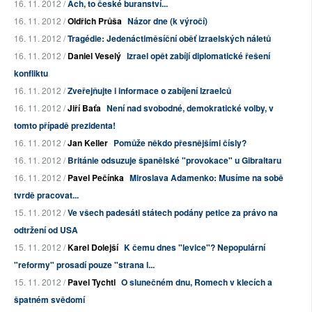
16. 11. 2012 /
Ach, to české buranství...
16. 11. 2012 /
Oldřich Průša
Názor dne (k výročí)
16. 11. 2012 /
Tragédie: Jedenáctiměsíční oběť izraelských náletů
16. 11. 2012 /
Daniel Veselý
Izrael opět zabíjí diplomatické řešení
konfliktu
16. 11. 2012 /
Zveřejňujte i informace o zabíjení Izraelců
16. 11. 2012 /
Jiří Baťa
Není nad svobodné, demokratické volby, v
tomto případě prezidenta!
16. 11. 2012 /
Jan Keller
Pomůže někdo přesnějšími čísly?
16. 11. 2012 /
Británie odsuzuje španělské "provokace" u Gibraltaru
16. 11. 2012 /
Pavel Pečínka
Miroslava Adamenko: Musíme na sobě
tvrdě pracovat...
15. 11. 2012 /
Ve všech padesáti státech podány petice za právo na
odtržení od USA
15. 11. 2012 /
Karel Dolejší
K čemu dnes "levice"? Nepopulární
"reformy" prosadí pouze "strana l...
15. 11. 2012 /
Pavel Tychtl
O slunečném dnu, Romech v klecích a
špatném svědomí