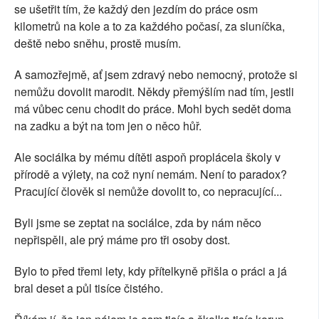
se ušetřit tím, že každý den jezdím do práce osm
kilometrů na kole a to za každého počasí, za sluníčka,
deště nebo sněhu, prostě musím.
A samozřejmě, ať jsem zdravý nebo nemocný, protože si
nemůžu dovolit marodit. Někdy přemýšlím nad tím, jestli
má vůbec cenu chodit do práce. Mohl bych sedět doma
na zadku a být na tom jen o něco hůř.
Ale sociálka by mému dítěti aspoň proplácela školy v
přírodě a výlety, na což nyní nemám. Není to paradox?
Pracující člověk si nemůže dovolit to, co nepracující...
Byli jsme se zeptat na sociálce, zda by nám něco
nepřispěli, ale prý máme pro tři osoby dost.
Bylo to před třemi lety, kdy přítelkyně přišla o práci a já
bral deset a půl tisíce čistého.