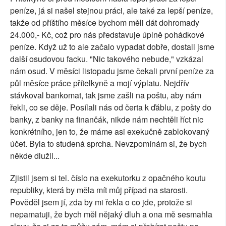
peníze, já si našel stejnou práci, ale také za lepší peníze,
takže od příštího měsíce bychom měli dát dohromady
24.000,- Kč, což pro nás představuje úplně pohádkové
peníze. Když už to ale začalo vypadat dobře, dostali jsme
další osudovou facku. "Nic takového nebude," vzkázal
nám osud. V měsíci listopadu jsme čekali první peníze za
půl měsíce práce přítelkyně a mojí výplatu. Nejdřív
stávkoval bankomat, tak jsme zašli na poštu, aby nám
řekli, co se děje. Posílali nás od čerta k ďáblu, z pošty do
banky, z banky na finančák, nikde nám nechtěli říct nic
konkrétního, jen to, že máme asi exekučně zablokovaný
účet. Byla to studená sprcha. Nevzpomínám si, že bych
někde dlužil...
Zjistil jsem si tel. číslo na exekutorku z opačného koutu
republiky, která by měla mít můj případ na starosti.
Pověděl jsem jí, zda by mi řekla o co jde, protože si
nepamatuji, že bych měl nějaký dluh a ona mě sesmahla