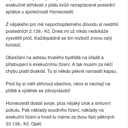
exekučně strhávali z platu kvůli nezaplacené poslední
splátce u společnosti Homecredit.
Z nějakého pro mě nepochopitelného důvodu si nestrhli
posledních 2.139,- Kč. Dnes mi už nikdo nedokáže
vysvětlit proč. Každopádně se tím roztočil znovu celý
kolotoč.
Obesílání na adresu trvalého bydliště na úřadě a
přistoupení k exekučnímu řízení. A tak musím za něčí
chybu platit dvakrát. To si někdo pěkně namastil kapsu.
Proč by si měli strhnout všechno, něco si nechají na
příště a výdělek se zdvojnásobí!
Homecredit dostal svoje, plus nějaký úrok a smluvní
pokutu. Pak náklady soudního řízení, náklady na
exekuční řízení a hned tu máme ze dvou tisíc pěkných
33.139,- Kč. Opět.