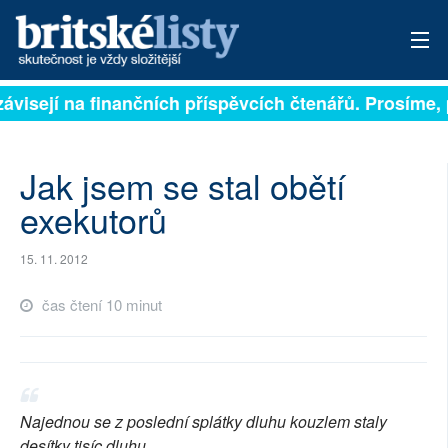
ávisejí na finančních příspěvcích čtenářů. Prosíme, př
PŘIHLÁSIT
AKTUÁLNÍ VYDÁNÍ
Jak jsem se stal obětí
ARCHIV
exekutorů
ROZHOVORY
15. 11. 2012
TÉMATA
čas čtení 10 minut
NEJČTENĚJŠÍ ZA 7 DNÍ
AUTOŘI
Najednou se z poslední splátky dluhu kouzlem staly
PŘÍSPĚVKY NA PROVOZ
desítky tisíc dluhu.