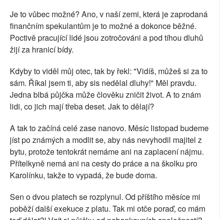
Je to vůbec možné? Ano, v naší zemi, která je zaprodaná
finančním spekulantům je to možné a dokonce běžné.
Poctivě pracující lidé jsou zotročováni a pod tíhou dluhů
žijí za hranicí bídy.
Kdyby to viděl můj otec, tak by řekl: "Vidíš, můžeš si za to
sám. Říkal jsem ti, aby sis nedělal dluhy!" Měl pravdu.
Jedna blbá půjčka může člověku zničit život. A to znám
lidi, co jich mají třeba deset. Jak to dělají?
A tak to začíná celé zase nanovo. Měsíc listopad budeme
jíst po známých a modlit se, aby nás nevyhodil majitel z
bytu, protože tentokrát nemáme ani na zaplacení nájmu.
Přítelkyně nemá ani na cesty do práce a na školku pro
Karolínku, takže to vypadá, že bude doma.
Sen o dvou platech se rozplynul. Od příštího měsíce mi
poběží další exekuce z platu. Tak mi otče poraď, co mám