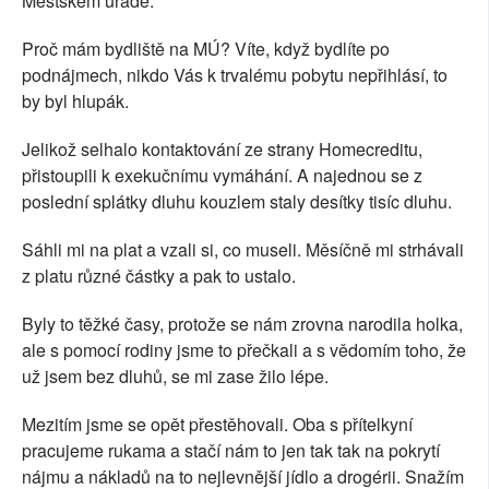
Městském úřadě.
Proč mám bydliště na MÚ? Víte, když bydlíte po
podnájmech, nikdo Vás k trvalému pobytu nepřihlásí, to
by byl hlupák.
Jelikož selhalo kontaktování ze strany Homecreditu,
přistoupili k exekučnímu vymáhání. A najednou se z
poslední splátky dluhu kouzlem staly desítky tisíc dluhu.
Sáhli mi na plat a vzali si, co museli. Měsíčně mi strhávali
z platu různé částky a pak to ustalo.
Byly to těžké časy, protože se nám zrovna narodila holka,
ale s pomocí rodiny jsme to přečkali a s vědomím toho, že
už jsem bez dluhů, se mi zase žilo lépe.
Mezitím jsme se opět přestěhovali. Oba s přítelkyní
pracujeme rukama a stačí nám to jen tak tak na pokrytí
nájmu a nákladů na to nejlevnější jídlo a drogérii. Snažím