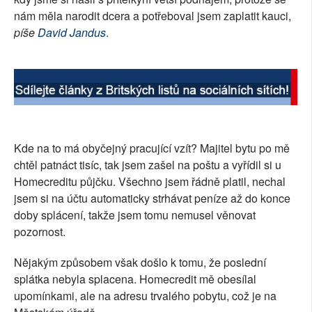
nám měla narodit dcera a potřeboval jsem zaplatit kauci,
píše
David Jandus
.
Kde na to má obyčejný pracující vzít? Majitel bytu po mě
chtěl patnáct tisíc, tak jsem zašel na poštu a vyřídil si u
Homecreditu půjčku. Všechno jsem řádně platil, nechal
jsem si na účtu automaticky strhávat peníze až do konce
doby splácení, takže jsem tomu nemusel věnovat
pozornost.
Nějakým způsobem však došlo k tomu, že poslední
splátka nebyla splacena. Homecredit mě obesílal
upomínkami, ale na adresu trvalého pobytu, což je na