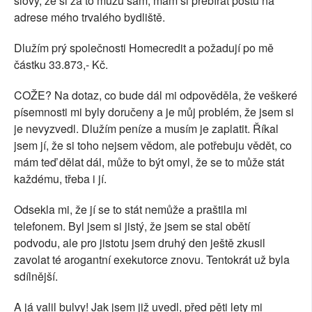
slovy, že si za to můžu sám, mám si přebírat poštu na
adrese mého trvalého bydliště.
Dlužím prý společnosti Homecredit a požadují po mě
částku 33.873,- Kč.
COŽE? Na dotaz, co bude dál mi odpověděla, že veškeré
písemnosti mi byly doručeny a je můj problém, že jsem si
je nevyzvedl. Dlužím peníze a musím je zaplatit. Říkal
jsem jí, že si toho nejsem vědom, ale potřebuju vědět, co
mám teď dělat dál, může to být omyl, že se to může stát
každému, třeba i jí.
Odsekla mi, že jí se to stát nemůže a praštila mi
telefonem. Byl jsem si jistý, že jsem se stal obětí
podvodu, ale pro jistotu jsem druhý den ještě zkusil
zavolat té arogantní exekutorce znovu. Tentokrát už byla
sdílnější.
A já valil bulvy! Jak jsem již uvedl, před pěti lety mi