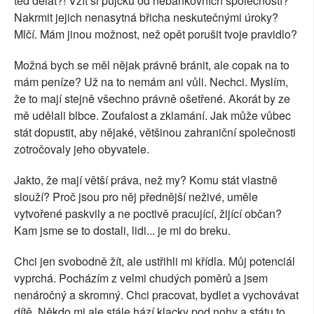
teď dělat?! Vzít si půjčku od nebankovních společností?
Nakrmit jejich nenasytná břicha neskutečnými úroky?
Mlčí. Mám jinou možnost, než opět porušit tvoje pravidlo?
Možná bych se měl nějak právně bránit, ale copak na to
mám peníze? Už na to nemám ani vůli. Nechci. Myslím,
že to mají stejně všechno právně ošetřené. Akorát by ze
mě udělali blbce. Zoufalost a zklamání. Jak může vůbec
stát dopustit, aby nějaké, většinou zahraniční společnosti
zotročovaly jeho obyvatele.
Jakto, že mají větší práva, než my? Komu stát vlastně
slouží? Proč jsou pro něj přednější neživé, uměle
vytvořené paskvily a ne poctivě pracující, žijící občan?
Kam jsme se to dostali, lidi... je mi do breku.
Chci jen svobodně žít, ale ustřihli mi křídla. Můj potenciál
vyprchá. Pocházím z velmi chudých poměrů a jsem
nenáročný a skromný. Chci pracovat, bydlet a vychovávat
dítě. Někdo mi ale stále hází klacky pod nohy a státu to