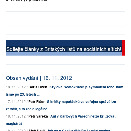
Obsah vydání | 16. 11. 2012
18. 11. 2012 /
Boris Cvek
Krylova
je symbolem toho, kam
Demokracie
jsme po 23. letech ...
17. 11. 2012 /
Petr Fišer
S kritiky nepořádků ve veřejné správě lze
zatočit, a to zcela legálně
18. 11. 2012 /
Petr Vařeka
Ani v Karlových Varech nelze kritizovat
magistrát
18. 11. 2012 /
Aleš Uhlíř
Jak se v Česku dělají městské noviny